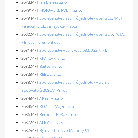
26788471
Jan Bielesz s.r.o.
26791471
MORAVSKÉ KVĚTY s.r.o.
26794471
Společenství vlastníků jednotek domu čp. 1451
Palackého ul., ve Frýdku-Místku
26800471
Společenství vlastníků jednotek domu č.p. 761/2
v Bílovci, Jeremenkova
26814471
Společenství Havlíčkova 932, 933, V.M.
26817471
KRAJCAR, s.r.o.
26820471
Baitcom s.r.o.
26823471
REBOL, s.r.o.
26837471
Společenství vlastníků jednotek v domě
Budovatelů 2080/7, Krnov
26843471
APESTA, s.r.o.
26846471
ROALL - Majkút s.r.o.
26869471
Bernert - BeKaS s.r.o.
26872471
ALIGN spol. s r.o.
26875471
Bytové družstvo Maluchy 91