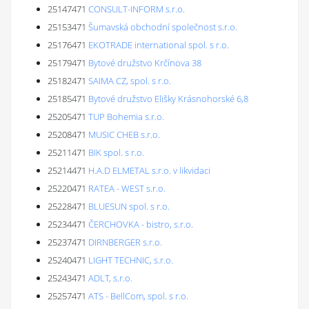
25147471
CONSULT-INFORM s.r.o.
25153471
Šumavská obchodní společnost s.r.o.
25176471
EKOTRADE international spol. s r.o.
25179471
Bytové družstvo Krčínova 38
25182471
SAIMA CZ, spol. s r.o.
25185471
Bytové družstvo Elišky Krásnohorské 6,8
25205471
TUP Bohemia s.r.o.
25208471
MUSIC CHEB s.r.o.
25211471
BIK spol. s r.o.
25214471
H.A.D ELMETAL s.r.o. v likvidaci
25220471
RATEA - WEST s.r.o.
25228471
BLUESUN spol. s r.o.
25234471
ČERCHOVKA - bistro, s.r.o.
25237471
DIRNBERGER s.r.o.
25240471
LIGHT TECHNIC, s.r.o.
25243471
ADLT, s.r.o.
25257471
ATS - BellCom, spol. s r.o.