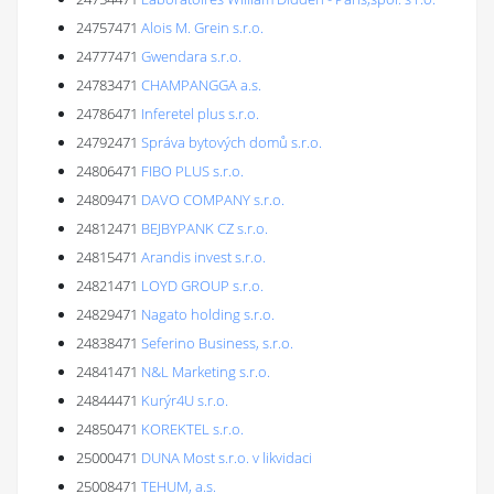
24757471
Alois M. Grein s.r.o.
24777471
Gwendara s.r.o.
24783471
CHAMPANGGA a.s.
24786471
Inferetel plus s.r.o.
24792471
Správa bytových domů s.r.o.
24806471
FIBO PLUS s.r.o.
24809471
DAVO COMPANY s.r.o.
24812471
BEJBYPANK CZ s.r.o.
24815471
Arandis invest s.r.o.
24821471
LOYD GROUP s.r.o.
24829471
Nagato holding s.r.o.
24838471
Seferino Business, s.r.o.
24841471
N&L Marketing s.r.o.
24844471
Kurýr4U s.r.o.
24850471
KOREKTEL s.r.o.
25000471
DUNA Most s.r.o. v likvidaci
25008471
TEHUM, a.s.