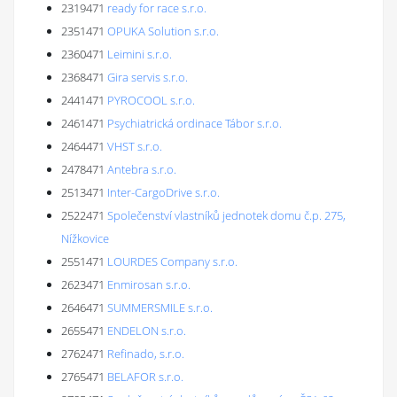
2319471
ready for race s.r.o.
2351471
OPUKA Solution s.r.o.
2360471
Leimini s.r.o.
2368471
Gira servis s.r.o.
2441471
PYROCOOL s.r.o.
2461471
Psychiatrická ordinace Tábor s.r.o.
2464471
VHST s.r.o.
2478471
Antebra s.r.o.
2513471
Inter-CargoDrive s.r.o.
2522471
Společenství vlastníků jednotek domu č.p. 275,
Nížkovice
2551471
LOURDES Company s.r.o.
2623471
Enmirosan s.r.o.
2646471
SUMMERSMILE s.r.o.
2655471
ENDELON s.r.o.
2762471
Refinado, s.r.o.
2765471
BELAFOR s.r.o.