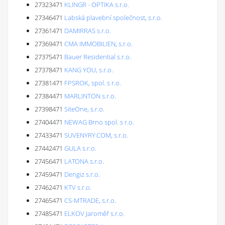
27323471
KLINGR - OPTIKA s.r.o.
27346471
Labská plavební společnost, s.r.o.
27361471
DAMIRRAS s.r.o.
27369471
CMA IMMOBILIEN, s.r.o.
27375471
Bauer Residential s.r.o.
27378471
KANG YOU, s.r.o.
27381471
FPSROK, spol. s r.o.
27384471
MARLINTON s.r.o.
27398471
SiteOne, s.r.o.
27404471
NEWAG Brno spol. s r.o.
27433471
SUVENYRY.COM, s.r.o.
27442471
GULA s.r.o.
27456471
LATONA s.r.o.
27459471
Dengiz s.r.o.
27462471
KTV s.r.o.
27465471
CS-MTRADE, s.r.o.
27485471
ELKOV Jaroměř s.r.o.