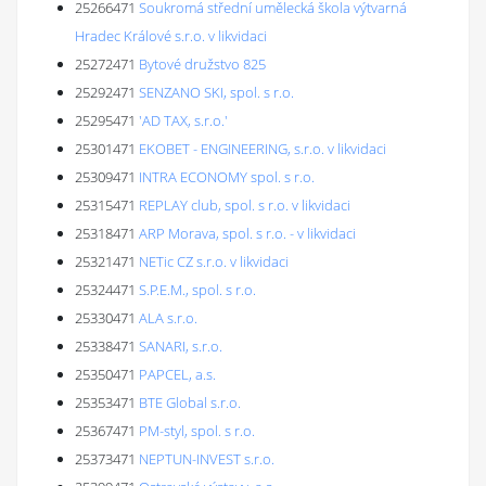
25266471
Soukromá střední umělecká škola výtvarná
Hradec Králové s.r.o. v likvidaci
25272471
Bytové družstvo 825
25292471
SENZANO SKI, spol. s r.o.
25295471
'AD TAX, s.r.o.'
25301471
EKOBET - ENGINEERING, s.r.o. v likvidaci
25309471
INTRA ECONOMY spol. s r.o.
25315471
REPLAY club, spol. s r.o. v likvidaci
25318471
ARP Morava, spol. s r.o. - v likvidaci
25321471
NETic CZ s.r.o. v likvidaci
25324471
S.P.E.M., spol. s r.o.
25330471
ALA s.r.o.
25338471
SANARI, s.r.o.
25350471
PAPCEL, a.s.
25353471
BTE Global s.r.o.
25367471
PM-styl, spol. s r.o.
25373471
NEPTUN-INVEST s.r.o.