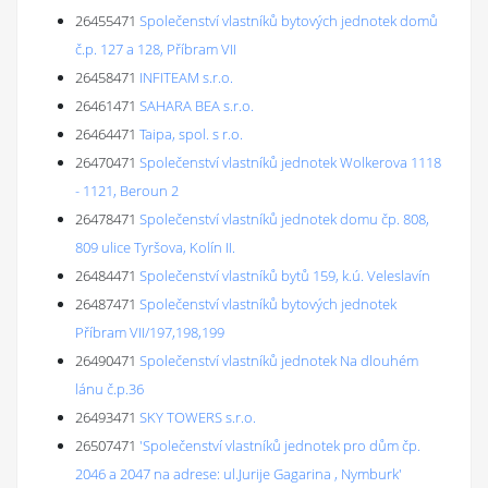
26455471
Společenství vlastníků bytových jednotek domů
č.p. 127 a 128, Příbram VII
26458471
INFITEAM s.r.o.
26461471
SAHARA BEA s.r.o.
26464471
Taipa, spol. s r.o.
26470471
Společenství vlastníků jednotek Wolkerova 1118
- 1121, Beroun 2
26478471
Společenství vlastníků jednotek domu čp. 808,
809 ulice Tyršova, Kolín II.
26484471
Společenství vlastníků bytů 159, k.ú. Veleslavín
26487471
Společenství vlastníků bytových jednotek
Příbram VII/197,198,199
26490471
Společenství vlastníků jednotek Na dlouhém
lánu č.p.36
26493471
SKY TOWERS s.r.o.
26507471
'Společenství vlastníků jednotek pro dům čp.
2046 a 2047 na adrese: ul.Jurije Gagarina , Nymburk'