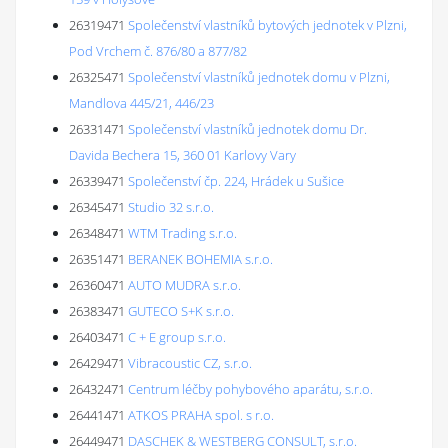
26319471
Společenství vlastníků bytových jednotek v Plzni,
Pod Vrchem č. 876/80 a 877/82
26325471
Společenství vlastníků jednotek domu v Plzni,
Mandlova 445/21, 446/23
26331471
Společenství vlastníků jednotek domu Dr.
Davida Bechera 15, 360 01 Karlovy Vary
26339471
Společenství čp. 224, Hrádek u Sušice
26345471
Studio 32 s.r.o.
26348471
WTM Trading s.r.o.
26351471
BERANEK BOHEMIA s.r.o.
26360471
AUTO MUDRA s.r.o.
26383471
GUTECO S+K s.r.o.
26403471
C + E group s.r.o.
26429471
Vibracoustic CZ, s.r.o.
26432471
Centrum léčby pohybového aparátu, s.r.o.
26441471
ATKOS PRAHA spol. s r.o.
26449471
DASCHEK & WESTBERG CONSULT, s.r.o.