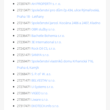
27207471
AH PROPERTY s. r. o.
27213471
Společenství pro dům čp.434, ulice Rýmařovská,
Praha 18 - Letňany
27216471
Společenství Jarosl. Kociána 2406 a 2407, Kladno
27222471
OBR služby s.r.o.
27236471
Bachetle Bohemia s.r.o.
27239471
3E International s.r.o.
27242471
Rock Oil CS, s.r.o.
27251471
SANIYA s.r.o.
27259471
Společenství vlastníků domu Krhanická 716,
Praha 4, Kamýk
27268471
S. P. of W. a.s.
27271471
BELVESTAV s.r.o.
27274471
U-Systems s.r.o.
27288471
VIGEO s.r.o.
27303471
Liware s.r.o.
27317471
EKOTECH.info s.r.o.