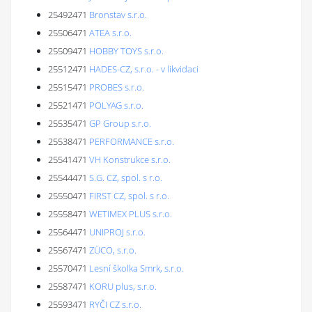
25492471
Bronstav s.r.o.
25506471
ATEA s.r.o.
25509471
HOBBY TOYS s.r.o.
25512471
HADES-CZ, s.r.o. - v likvidaci
25515471
PROBES s.r.o.
25521471
POLYAG s.r.o.
25535471
GP Group s.r.o.
25538471
PERFORMANCE s.r.o.
25541471
VH Konstrukce s.r.o.
25544471
S.G. CZ, spol. s r.o.
25550471
FIRST CZ, spol. s r.o.
25558471
WETIMEX PLUS s.r.o.
25564471
UNIPROJ s.r.o.
25567471
ZÜCO, s.r.o.
25570471
Lesní školka Smrk, s.r.o.
25587471
KORU plus, s.r.o.
25593471
RYČI CZ s.r.o.