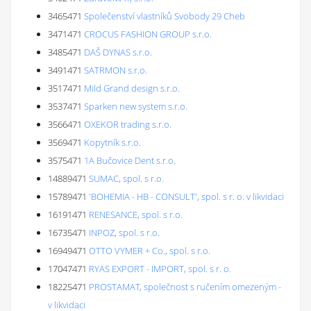
3465471
Společenství vlastníků Svobody 29 Cheb
3471471
CROCUS FASHION GROUP s.r.o.
3485471
DAŠ DYNAS s.r.o.
3491471
SATRMON s.r.o.
3517471
Mild Grand design s.r.o.
3537471
Sparken new system s.r.o.
3566471
OXEKOR trading s.r.o.
3569471
Kopytník s.r.o.
3575471
1A Bučovice Dent s.r.o.
14889471
SUMAC, spol. s r.o.
15789471
'BOHEMIA - HB - CONSULT', spol. s r. o. v likvidaci
16191471
RENESANCE, spol. s r.o.
16735471
INPOZ, spol. s r.o.
16949471
OTTO VYMER + Co., spol. s r.o.
17047471
RYAS EXPORT - IMPORT, spol. s r. o.
18225471
PROSTAMAT, společnost s ručením omezeným -
v likvidaci