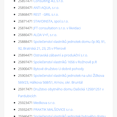
25851471
Consulting 4U, s.r.o.
25859471
ANTI AQUA, s.r.o.
25868471
REST - GRIL s.r.o.
25871471
STAVOINSTA, spol.s.r.o.
25874471
JFT consultation s.r.o. v likvidaci
25880471
ALDA V+F, s.r.o.
25888471
Společenství vlastníků jednotek domu čp.90, 91,
92, Bratrská 21, 23, 25 v Přerově
25894471
Ostravská zábavní a produkční s.r.o.
25897471
Společenství vlastníků 1656 v Rožnově p.R
25900471
Bytové družstvo U dobré pohody
25903471
Společenství vlastníků jednotek na ulici Žižkova
569/23, Hálkova 568/51, Krnov, okr. Bruntál
25917471
Družstvo obytného domu Dašická 1250/1251 v
Pardubicích
25923471
Medkova s.r.o.
25932471
PRAKTIK MALŠOVICE s.r.o.
25946471
Společenství vlastníků jednotek bytového domu