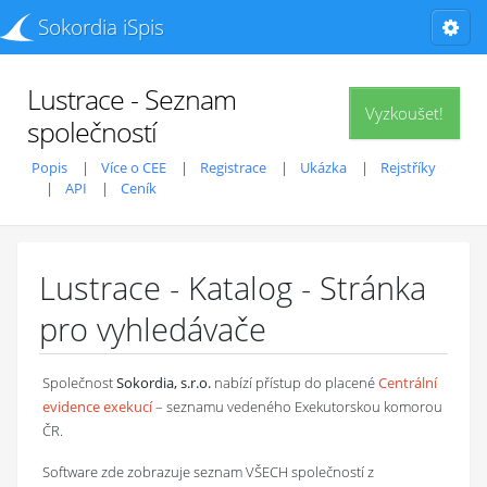
Sokordia iSpis
Lustrace - Seznam
Vyzkoušet!
společností
Popis
Více o CEE
Registrace
Ukázka
Rejstříky
API
Ceník
Lustrace - Katalog - Stránka
pro vyhledávače
Společnost
Sokordia, s.r.o.
nabízí přístup do placené
Centrální
evidence exekucí
– seznamu vedeného Exekutorskou komorou
ČR.
Software zde zobrazuje seznam VŠECH společností z