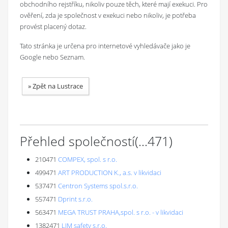
obchodního rejstříku, nikoliv pouze těch, které mají exekuci. Pro
ověření, zda je společnost v exekuci nebo nikoliv, je potřeba
provést placený dotaz.
Tato stránka je určena pro internetové vyhledávače jako je
Google nebo Seznam.
»
Zpět na Lustrace
Přehled společností
(...
471
)
210471
COMPEX, spol. s r.o.
499471
ART PRODUCTION K., a.s. v likvidaci
537471
Centron Systems spol.s.r.o.
557471
Dprint s.r.o.
563471
MEGA TRUST PRAHA,spol. s r.o. - v likvidaci
1382471
LIM safety s.r.o.