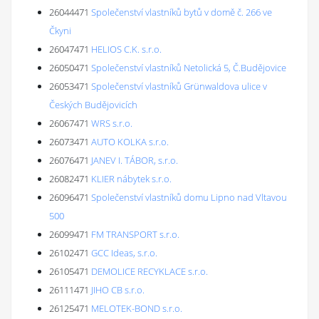
26044471
Společenství vlastníků bytů v domě č. 266 ve
Čkyni
26047471
HELIOS C.K. s.r.o.
26050471
Společenství vlastníků Netolická 5, Č.Budějovice
26053471
Společenství vlastníků Grünwaldova ulice v
Českých Budějovicích
26067471
WRS s.r.o.
26073471
AUTO KOLKA s.r.o.
26076471
JANEV I. TÁBOR, s.r.o.
26082471
KLIER nábytek s.r.o.
26096471
Společenství vlastníků domu Lipno nad Vltavou
500
26099471
FM TRANSPORT s.r.o.
26102471
GCC Ideas, s.r.o.
26105471
DEMOLICE RECYKLACE s.r.o.
26111471
JIHO CB s.r.o.
26125471
MELOTEK-BOND s.r.o.