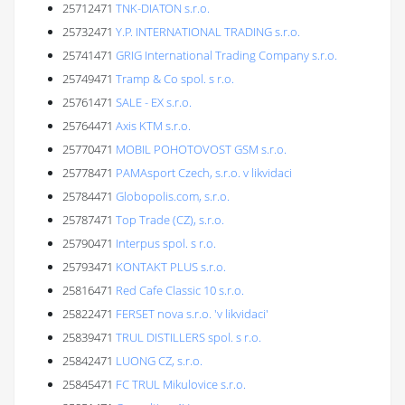
25712471
TNK-DIATON s.r.o.
25732471
Y.P. INTERNATIONAL TRADING s.r.o.
25741471
GRIG International Trading Company s.r.o.
25749471
Tramp & Co spol. s r.o.
25761471
SALE - EX s.r.o.
25764471
Axis KTM s.r.o.
25770471
MOBIL POHOTOVOST GSM s.r.o.
25778471
PAMAsport Czech, s.r.o. v likvidaci
25784471
Globopolis.com, s.r.o.
25787471
Top Trade (CZ), s.r.o.
25790471
Interpus spol. s r.o.
25793471
KONTAKT PLUS s.r.o.
25816471
Red Cafe Classic 10 s.r.o.
25822471
FERSET nova s.r.o. 'v likvidaci'
25839471
TRUL DISTILLERS spol. s r.o.
25842471
LUONG CZ, s.r.o.
25845471
FC TRUL Mikulovice s.r.o.