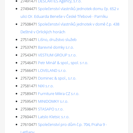
27491471
DESCARTES Agency, s.r.o.
27494471
Společenství vlastníků jednotek domu čp. 652 v
ulici Dr. Eduarda Beneše v České Třebové - Parníku
27508471
Společenství vlastníků jednotek v domě č.p. 438
Deštné v Orlických horách
27514471
Lišno, družstvo služeb
27537471
Barevné domky s.r.o.
27543471
VESTIUM GROUP s.r.o.
27546471
Petr Minář & spol., spol. s r.o.
27566471
LOVELAND s.r.o.
27572471
Dominec & spol., s.r.o.
27581471
NIXI s.r.o.
27589471
Furniture Mikra CZ s.r.o.
27595471
MINIDOMKY s.r.o.
27598471
STASAPO s.r.o.
27604471
Latslo Kletsic s.r.o.
27610471
Společenství pro dům č.p. 704, Praha 9 -
Letňany