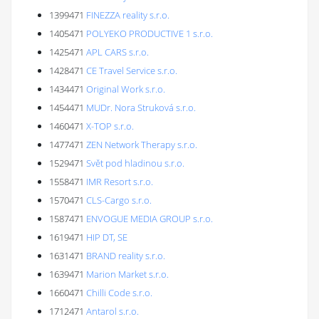
1399471
FINEZZA reality s.r.o.
1405471
POLYEKO PRODUCTIVE 1 s.r.o.
1425471
APL CARS s.r.o.
1428471
CE Travel Service s.r.o.
1434471
Original Work s.r.o.
1454471
MUDr. Nora Struková s.r.o.
1460471
X-TOP s.r.o.
1477471
ZEN Network Therapy s.r.o.
1529471
Svět pod hladinou s.r.o.
1558471
IMR Resort s.r.o.
1570471
CLS-Cargo s.r.o.
1587471
ENVOGUE MEDIA GROUP s.r.o.
1619471
HIP DT, SE
1631471
BRAND reality s.r.o.
1639471
Marion Market s.r.o.
1660471
Chilli Code s.r.o.
1712471
Antarol s.r.o.