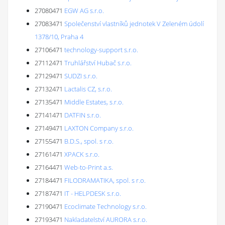
27080471
EGW AG s.r.o.
27083471
Společenství vlastníků jednotek V Zeleném údolí
1378/10, Praha 4
27106471
technology-support s.r.o.
27112471
Truhlářství Hubač s.r.o.
27129471
SUDZI s.r.o.
27132471
Lactalis CZ, s.r.o.
27135471
Middle Estates, s.r.o.
27141471
DATFIN s.r.o.
27149471
LAXTON Company s.r.o.
27155471
B.D.S., spol. s r.o.
27161471
XPACK s.r.o.
27164471
Web-to-Print a.s.
27184471
FILODRAMATIKA, spol. s r.o.
27187471
IT - HELPDESK s.r.o.
27190471
Ecoclimate Technology s.r.o.
27193471
Nakladatelství AURORA s.r.o.