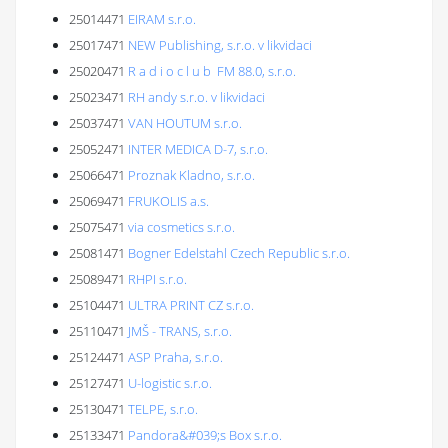
25014471
EIRAM s.r.o.
25017471
NEW Publishing, s.r.o. v likvidaci
25020471
R a d i o c l u b FM 88.0, s.r.o.
25023471
RH andy s.r.o. v likvidaci
25037471
VAN HOUTUM s.r.o.
25052471
INTER MEDICA D-7, s.r.o.
25066471
Proznak Kladno, s.r.o.
25069471
FRUKOLIS a.s.
25075471
via cosmetics s.r.o.
25081471
Bogner Edelstahl Czech Republic s.r.o.
25089471
RHPI s.r.o.
25104471
ULTRA PRINT CZ s.r.o.
25110471
JMŠ - TRANS, s.r.o.
25124471
ASP Praha, s.r.o.
25127471
U-logistic s.r.o.
25130471
TELPE, s.r.o.
25133471
Pandora&#039;s Box s.r.o.