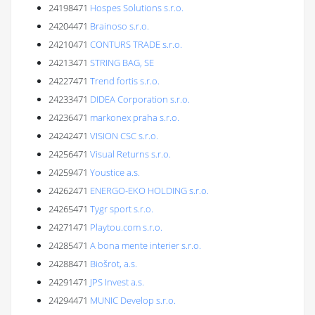
24198471
Hospes Solutions s.r.o.
24204471
Brainoso s.r.o.
24210471
CONTURS TRADE s.r.o.
24213471
STRING BAG, SE
24227471
Trend fortis s.r.o.
24233471
DIDEA Corporation s.r.o.
24236471
markonex praha s.r.o.
24242471
VISION CSC s.r.o.
24256471
Visual Returns s.r.o.
24259471
Youstice a.s.
24262471
ENERGO-EKO HOLDING s.r.o.
24265471
Tygr sport s.r.o.
24271471
Playtou.com s.r.o.
24285471
A bona mente interier s.r.o.
24288471
Biošrot, a.s.
24291471
JPS Invest a.s.
24294471
MUNIC Develop s.r.o.