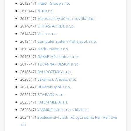
26128471
Intex-T Group s.r.o.
26131471
NTR s.r.o.
26134471
Malostranský dům s.r.o. v likvidaci
26140471
CHIRASTAR KDT, s.r.o.
26148471
Vlakos s.r.o.
26154471
Computer System Praha spol. s r.o.
26157471
Mark - Invest, s.r.o.
26163471
DAKAR Měchenice, s.r.o.
26177471
TOVÁRNA - DESIGN s.r.o.
26186471
BAU POZEMKY s.r.o.
26206471
Lékárna u Anděla, s.r.o.
26215471
DDServis spol. s r.o.
26221471
RTV RADIX s.r.o.
26235471
FATEM MEDIA, a.s.
26238471
YASMINE trade s.r.o. v likvidaci
26241471
Společenství vlastníků bytů domů Hel. Malířové
1-3