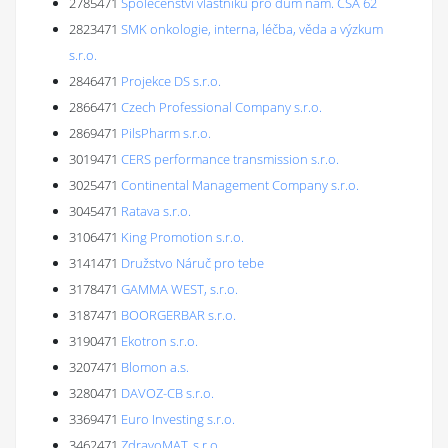
2785471
Společenství vlastníků pro dům nám. ČSA 62
2823471
SMK onkologie, interna, léčba, věda a výzkum
s.r.o.
2846471
Projekce DS s.r.o.
2866471
Czech Professional Company s.r.o.
2869471
PilsPharm s.r.o.
3019471
CERS performance transmission s.r.o.
3025471
Continental Management Company s.r.o.
3045471
Ratava s.r.o.
3106471
King Promotion s.r.o.
3141471
Družstvo Náruč pro tebe
3178471
GAMMA WEST, s.r.o.
3187471
BOORGERBAR s.r.o.
3190471
Ekotron s.r.o.
3207471
Blomon a.s.
3280471
DAVOZ-CB s.r.o.
3369471
Euro Investing s.r.o.
3462471
ZdravoMAT, s.r.o.