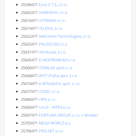
25596471
Euro C.T.S., s.r.o.
25602471
SYMPATHY, s.r.o.
25616471
ASTRAEIN s.r.o.
25619471
TELEKO, s.r.o.
25622471
NetComm Technologies, s.r.o.
25625471
PALEOLOG s.r.o.
25631471
Ad House, s.r.o.
25645471
EUROPREMIUM s.r.o.
25660471
TOMILAK spol.s r.o.
25668471
WITT Praha spol. s r.o.
25674471
K M finanční, spol. s r.o.
25677471
TISOD, s.r.o.
25680471
HPN s.r.o.
25683471
S.A.O. - INTEX s.r.o.
25697471
FORTUNA GROUP, s.r.o. v likvidaci
25703471
MEGA WORLD a.s.
25706471
PRO-XET s.r.o.