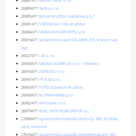
26881471
MAPRU REAL s.r.o.
26889471
Taribo,s.r.o.
26895471
Bytové družstvo Gallašova 3,5,7
26901471
ŠTĚPNICKÁ 1165, družstvo
26904471
MORAVIAN EXPORTS, s.r.o.
26918471
Společenství vlastníků Zátiší 393, Vranov nad
Dyjí
26927471
LEK s.r.o.
26930471
MEDICA KOMPLEX s.r.o.' v likvidaci '
26933471
ZORESTA, s.r.o.
26947471
VP & DJ s.r.o.
26953471
Poříčí 23,bytové družstvo
26956471
NUTRAPHARM s.r.o.
26962471
SKR trade, s.r.o.
26979471
REAL SPEKTRUM GROUP a.s.
27060471
Společenství vlastníků domu čp. 882, Pražská
ulice, Hořovice
27074471
Společenství vlastníků jednotek Klecany 345