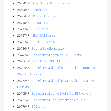
26690471
NEW TELEKOM, spol. s r.o.
26698471
EMRANA s.r.o.
26704471
NORDIC LIGHT s.r.o.
26710471
ALIAMED, s.r.o.
26713471
ENLAB s.r.o.
26727471
NEW GATE s.r.o.
26733471
PROF-FLEX s.r.o.
26736471
Sophia Solutions, s.r.o.
26742471
Společenství domu čp. 359 - Košíře
26756471
MUSTEK PROPERTIES, s.r.o.
26759471
Společenství vlastníků jednotek pro dům č.p.
362-363, Milovice
26762471
Společenství vlastníků Na Pískách 531 a 532,
Hostivice
26765471
Společenství domu Školní č.p. 531 Velvary
26771471
Společenství Kpt. Stránského č.p. 997
26779471
3DC s.r.o.