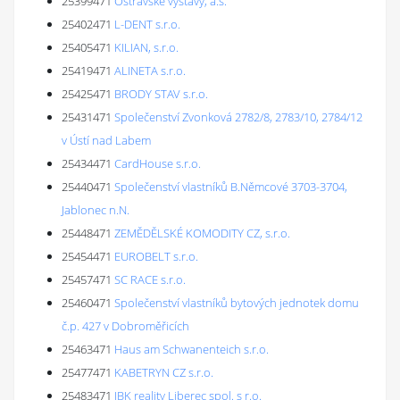
25399471
Ostravské výstavy, a.s.
25402471
L-DENT s.r.o.
25405471
KILIAN, s.r.o.
25419471
ALINETA s.r.o.
25425471
BRODY STAV s.r.o.
25431471
Společenství Zvonková 2782/8, 2783/10, 2784/12
v Ústí nad Labem
25434471
CardHouse s.r.o.
25440471
Společenství vlastníků B.Němcové 3703-3704,
Jablonec n.N.
25448471
ZEMĚDĚLSKÉ KOMODITY CZ, s.r.o.
25454471
EUROBELT s.r.o.
25457471
SC RACE s.r.o.
25460471
Společenství vlastníků bytových jednotek domu
č.p. 427 v Dobroměřicích
25463471
Haus am Schwanenteich s.r.o.
25477471
KABETRYN CZ s.r.o.
25483471
JBK reality Liberec spol. s r.o.