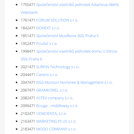
1755471
Společenství vlastníků jednotek Adamova 466/9,
Veleslavín
1761471
FORUM SOLUTION s.r.o.
1842471
DONEXT s.r.o.
1851471
Společenství Musílkova 303, Praha 5
1952471
Poutač s.r.o.
1998471
Společenství vlastníků jednotek domu U Silnice
359, Praha 6
2021471
SURFIN Technology s.r.o.
2044471
Careno s.r.o.
2047471
NSG Morison Nominee & Management s.r.o.
2067471
GRAMKOREL s.r.o.
2082471
ASTEX company s.r.o.
2099471
Rouge - middleway s.r.o.
2102471
CENICIENTA, s.r.o.
2163471
MARKETING PLUS s.r.o.
2183471
MODO COMPANY s.r.o.