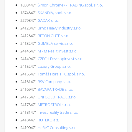
18384471
Šimon Chromek - TRADING spol. s r. o.
18746471
SKANDIA, spol. s r.o.
22798471
GADAK s.r.o.
24123471
Brno Heavy Industry s.r.o.
24126471
BETON GUTE s.r.o.
24132471
GUMBLA servis s.r.o.
24146471
M - M Realit Invest s.r.o.
24149471
CZECH Developinvest s.r.o.
24152471
Luxury Group s.r.o.
24155471
Tomáš Hora THC spol. s r.o.
24161471
BSV Company s.r.o.
24169471
BAVAPA TRADE s.r.o.
24175471
UNI GOLD TRADE s.r.o.
24178471
METROSTROI, s.r.o.
24181471
Invest reality trade s.r.o.
24184471
ROTEKO a.s.
24190471
HeReT Consulting s.r.o.