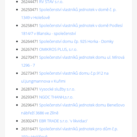
26244471
RV STAV s.r.o.
26250471
Společenství vlastníků jednotek v domě č. p.
1349 v Holešově
26258471
Společenství vlastníků jednotek v domě Podlesí
1814/7 v Blansku - společenství
26264471
Společenství domu čp. 925 Horka - Domky
26267471
OMIKROS PLUS, s.r.o.
26270471
Společenství vlastníků jednotek domu ul. Mírová
1296 - 7
26273471
Společenství vlastníků domu č.p.912 na
ul.Jungmannova v Kuřimi
26287471
Vysocké služby s.r.o.
26293471
NGOC THANH,s.r.o.
26296471
Společenství vlastníků jednotek domu Benešovo
nábřeží 3686 ve Zlíně
26302471
EBR TRADE s.r.o. 'v likvidaci'
26316471
Společenství vlastníků jednotek pro dům č.p.
159 v Holýšově