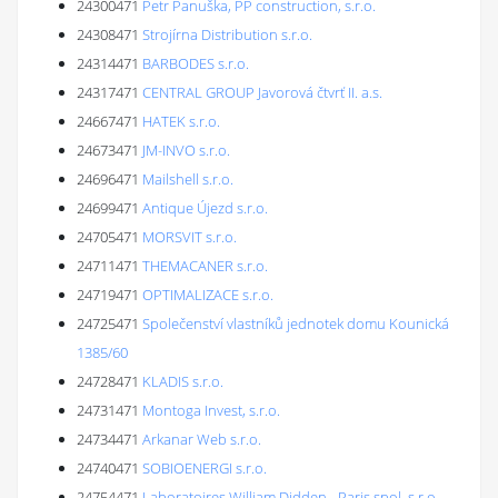
24300471
Petr Panuška, PP construction, s.r.o.
24308471
Strojírna Distribution s.r.o.
24314471
BARBODES s.r.o.
24317471
CENTRAL GROUP Javorová čtvrť II. a.s.
24667471
HATEK s.r.o.
24673471
JM-INVO s.r.o.
24696471
Mailshell s.r.o.
24699471
Antique Újezd s.r.o.
24705471
MORSVIT s.r.o.
24711471
THEMACANER s.r.o.
24719471
OPTIMALIZACE s.r.o.
24725471
Společenství vlastníků jednotek domu Kounická
1385/60
24728471
KLADIS s.r.o.
24731471
Montoga Invest, s.r.o.
24734471
Arkanar Web s.r.o.
24740471
SOBIOENERGI s.r.o.
24754471
Laboratoires William Didden - Paris,spol. s r.o.