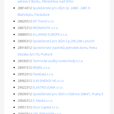
adrese V Borku, Albrechtice nad Orlicí
28814312
Společenství pro dům čp. 2480 - 2481 K
Blahobytu, Pardubice
28820312
DP Trend s.r.o.
28872312
BROMASYN. s.r.o.
28889312
ALLIANSE EUROPE s.r.o.
28895312
Společenství pro dům č.p.295,296 v Jincích
28918312
Společenství vlastníků jednotek domu Petra
Slezáka 421/16, Praha 8.
28930312
Technické služby Vodochody s.r.o.
28947312
MEIJIN, s.r.o.
28953312
FlexiData s.r.o.
28982312
SUN ENERGY NS s.r.o.
29022312
ELEKTRO-JOMA s.r.o.
29039312
Společenství pro dům U Dálnice 2684/1, Praha 5
29045312
IC Media s.r.o.
29051312
Door Capital s.r.o.
29097312
OBLITERADOR s.r.o.