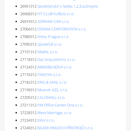
26951312
Společenství U lesíka 1,2,3,4,Znojmo
26968312
FIT CLUB KUBUS s.r.o.
26974312
ADRIANA CAR s.r.o.
27066312
DONNA CORPORATION s.r.o.
27089312
Immo Prague s.r.o.
27095312
Společně s.r.o.
27101312
MIaRA, s.r.o.
27118312
Daz Acquisitions, s.r.o.
27124312
IMMOBILNOVA s.r.o.
27176312
FINISTAV s.r.o.
27182312
KRIS & SANI, s.r.o.
27199312
Meandr AZS, s.r.o.
27205312
CALOIANU, s.r.o.
27211312
PM Office Center One s.r.o.
27228312
Bless Marriage, s.r.o.
27234312
Elitní s.r.o.
27240312
BAZAR HRACÍCH PŘÍSTROJŮ s.r.o.