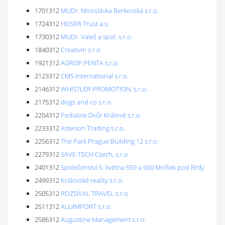
1701312
MUDr. Miroslávka Berkovská s.r.o.
1724312
HEISER Trust a.s.
1730312
MUDr. Valeš a spol. s.r.o.
1840312
Creativin s.r.o.
1921312
AGROP PENTA s.r.o.
2123312
CMS International s.r.o.
2146312
WHISTLER PROMOTION, s.r.o.
2175312
dogs and co s.r.o.
2204312
Pediatrie Dvůr Králové s.r.o.
2233312
Asterion Trading s.r.o.
2256312
The Park Prague Building 12 s.r.o.
2279312
SAVE-TECH Czech, s.r.o.
2401312
Společenství 5. května 559 a 560 Mníšek pod Brdy
2499312
Královské reality s.r.o.
2505312
ROZSÍVAL TRAVEL s.r.o.
2511312
ALUIMPORT s.r.o.
2586312
Augustine Management s.r.o.