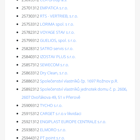
25701312
EMPATICA s.r.o.
25730312
RTS - VERTRIEB, s.r.o.
25753312
LORIMA spol. s r.o.
25782312
VOYAGE STAV s.r.o.
25799312
GUELIOS, spol. s r.o.
25828312
SATRO servis s.r.o.
25840312
IZOSTAV PLUS s.r.o.
25857312
SEWECOM s.r.o.
25863312
Dry Clean, s.r.o.
25886312
Společenství vlastníků čp. 1697 Rožnov p.R.
25892312
Společenství vlastníků jednotek domu č. p. 2606,
2607 Dvořákova 49, 51 v Přerově
25909312
TYCHO s.r.o.
25915312
CARGET s.r.o.v likvidaci
25921312
ENGIPLAST EUROPE CENTRALE s.r.o.
25938312
ELMORO s.r.o.
25944312
PT point s.r.o.