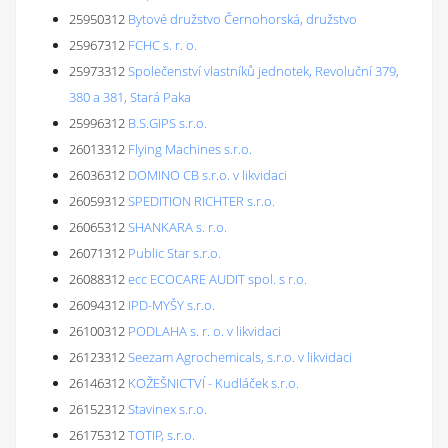
25950312
Bytové družstvo Černohorská, družstvo
25967312
FCHC s. r. o.
25973312
Společenství vlastníků jednotek, Revoluční 379,
380 a 381, Stará Paka
25996312
B.S.GIPS s.r.o.
26013312
Flying Machines s.r.o.
26036312
DOMINO CB s.r.o. v likvidaci
26059312
SPEDITION RICHTER s.r.o.
26065312
SHANKARA s. r.o.
26071312
Public Star s.r.o.
26088312
ecc ECOCARE AUDIT spol. s r.o.
26094312
IPD-MYŠY s.r.o.
26100312
PODLAHA s. r. o. v likvidaci
26123312
Seezam Agrochemicals, s.r.o. v likvidaci
26146312
KOŽEŠNICTVÍ - Kudláček s.r.o.
26152312
Stavinex s.r.o.
26175312
TOTIP, s.r.o.