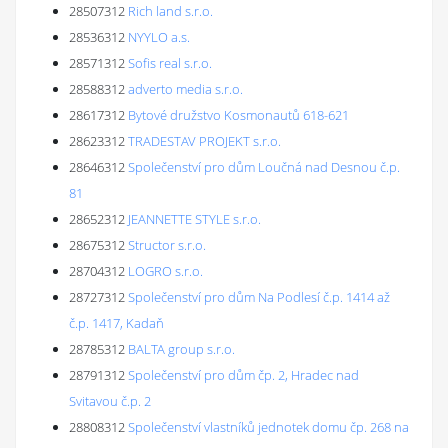
28507312
Rich land s.r.o.
28536312
NYYLO a.s.
28571312
Sofis real s.r.o.
28588312
adverto media s.r.o.
28617312
Bytové družstvo Kosmonautů 618-621
28623312
TRADESTAV PROJEKT s.r.o.
28646312
Společenství pro dům Loučná nad Desnou č.p.
81
28652312
JEANNETTE STYLE s.r.o.
28675312
Structor s.r.o.
28704312
LOGRO s.r.o.
28727312
Společenství pro dům Na Podlesí č.p. 1414 až
č.p. 1417, Kadaň
28785312
BALTA group s.r.o.
28791312
Společenství pro dům čp. 2, Hradec nad
Svitavou č.p. 2
28808312
Společenství vlastníků jednotek domu čp. 268 na