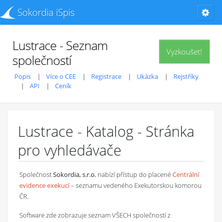
Sokordia iSpis
Lustrace - Seznam
Vyzkoušet!
společností
Popis
Více o CEE
Registrace
Ukázka
Rejstříky
API
Ceník
Lustrace - Katalog - Stránka
pro vyhledávače
Společnost
Sokordia, s.r.o.
nabízí přístup do placené
Centrální
evidence exekucí
– seznamu vedeného Exekutorskou komorou
ČR.
Software zde zobrazuje seznam VŠECH společností z