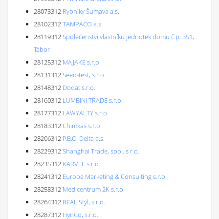
28073312
Rybníky Šumava a.s.
28102312
TAMPACO a.s.
28119312
Společenství vlastníků jednotek domu č.p. 351,
Tábor
28125312
MAJAKE s.r.o.
28131312
Seed-test, s.r.o.
28148312
Dodat s.r.o.
28160312
LUMBINI TRADE s.r.o.
28177312
LAWYALTY s.r.o.
28183312
Chimkas s.r.o.
28206312
P.B.O. Delta a.s.
28229312
Shanghai Trade, spol. s r.o.
28235312
KARVEL s.r.o.
28241312
Europe Marketing & Consulting s.r.o.
28258312
Medicentrum 2K s.r.o.
28264312
REAL Styl, s.r.o.
28287312
HynCo, s.r.o.