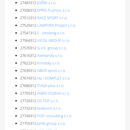
27483312
JOŽÁK s.r.o.
27506312
EPRO Trutnov, s.r.o.
27512312
RACE SPORT s.r.o.
27529312
LAMPYRIS Project s.r.o.
27541312
E - smoking s.r.o.
27564312
VICOL GROUP s.r.o.
27570312
G.V.K. group s.r.o.
27616312
Alemanda s.r.o.
27622312
Krinitsky s.r.o.
27639312
NBCR servis s.r.o.
27674312
Ha - KOMPLET s.r.o.
27680312
TVIGA plus s.r.o.
27703312
AGRO CEZAVA s.r.o.
27726312
DS TOP s.r.o.
27732312
kodlicom s.r.o.
27749312
POP consulting s.r.o.
27755312
JarMi group s.r.o.