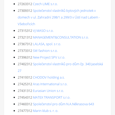
27263312
Czech LIME s.r.o.
27309312
Společenství vlastníků bytových jednotek v
domech v ul. Zahradní 298/1 a 299/3 v Ústí nad Labem -
Všebořicích
27315312
VJ MASO s.r.o.
27321312
MANAGEMENT&CONSULTATION s.r.o.
27367312
LALASA, spol. s r.o.
27373312
SW fashion s.r.o.
27396312
New Project SPV s.r.o.
27402312
Společenství vlastníků pro dům čp. 340 Jaselská
27
27419312
CHODOV holding a.s.
27425312
Aras International s.r.o.
27431312
Eurasian Union s.r.o.
27454312
MATEX TRANSPORT s.r.o.
27460312
Společenství pro dům N.A.Někrasova 643
27477312
Marin klub s. r. o.