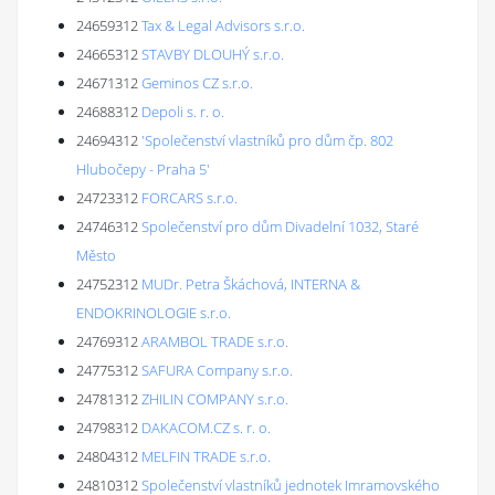
24659312
Tax & Legal Advisors s.r.o.
24665312
STAVBY DLOUHÝ s.r.o.
24671312
Geminos CZ s.r.o.
24688312
Depoli s. r. o.
24694312
'Společenství vlastníků pro dům čp. 802
Hlubočepy - Praha 5'
24723312
FORCARS s.r.o.
24746312
Společenství pro dům Divadelní 1032, Staré
Město
24752312
MUDr. Petra Škáchová, INTERNA &
ENDOKRINOLOGIE s.r.o.
24769312
ARAMBOL TRADE s.r.o.
24775312
SAFURA Company s.r.o.
24781312
ZHILIN COMPANY s.r.o.
24798312
DAKACOM.CZ s. r. o.
24804312
MELFIN TRADE s.r.o.
24810312
Společenství vlastníků jednotek Imramovského