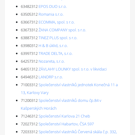
63482312
EPOS DUO s.r.o.
63505312
Romania s.r.o.
63667312
ECOMMA, spol. s r.o.
63673312
ŽANA COMPANY spol. s r.o.
63887312
TINEZ PLUS spol. s r.o.
63980312
H & B úklid, s.r.o.
63997312
TRADE DELTA, s.r.o.
64257312
Nozareta, s.r.o.
64651312
ZÁVLAHY LOUNKY spol. s r.o. v likvidaci
64946312
LANORP s.r.o.
71003312
Společenství vlastníků jednotek Konečná 11 a
13, Karlovy Vary
71200312
Společenství vlastníků domu čp.84 v
Kašperských Horách
71246312
Společenství Karlova 21 Cheb
72027312
Společenství Habartov, ČSA 597
72033312
Společenství vlastníků Červená skála č.p. 332,