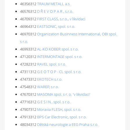
46356312
TRAUM METALL a.s.
46576312
D Ř E V O P A R , s.r.o.
46709312
FIRST CLASS, s.r.o., v likvidaci
46964312
EASTSONIC, spol. s r.o.
46970312
Organization Businness International, OBI spol.
s r.o.
46993312
AL-KO KOBER spol. s r.o.
47120312
INTERMONTAGE spol. s r.o.
47282312
RAVEL spol. s r.o.
47311312
G E O T O P - CL spol. s r.o.
47473312
EKOTECH s.r.o.
47548312
WAREP, s.r.o.
47670312
MASOMA spol. s r. o. 'v likvidaci'
47716312
G E S I N , spol. s r.o.
47907312
Moravia FLESH, spol. s r.o.
47913312
BPS Car Electronic, spol. s r.o.
48034312
Dětská neurologie a EEG Praha s.r.o.