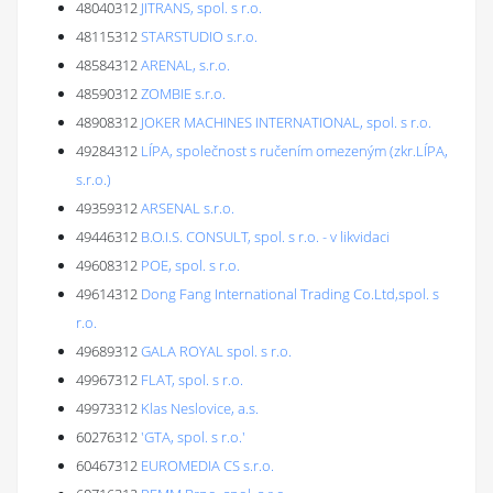
48040312
JITRANS, spol. s r.o.
48115312
STARSTUDIO s.r.o.
48584312
ARENAL, s.r.o.
48590312
ZOMBIE s.r.o.
48908312
JOKER MACHINES INTERNATIONAL, spol. s r.o.
49284312
LÍPA, společnost s ručením omezeným (zkr.LÍPA,
s.r.o.)
49359312
ARSENAL s.r.o.
49446312
B.O.I.S. CONSULT, spol. s r.o. - v likvidaci
49608312
POE, spol. s r.o.
49614312
Dong Fang International Trading Co.Ltd,spol. s
r.o.
49689312
GALA ROYAL spol. s r.o.
49967312
FLAT, spol. s r.o.
49973312
Klas Neslovice, a.s.
60276312
'GTA, spol. s r.o.'
60467312
EUROMEDIA CS s.r.o.