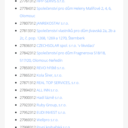
27761312
HPP-SERVIS s.r.o.
27784312
Společenství pro dům Heleny Malířové 2, 4, 6,
Olomouc
27807312
JANREKOSTAV s.r.o.
27813312
Společenství vlastníků pro dům Jívavská 2a, 2b a
2c, č. pop. 1268, 1269 a 1270, Šternberk
27836312
CZECHSOLAR spol. s r.o. 'v likvidaci'
27842312
Společenství pro dům Fragnerova 518/18,
517/20, Olomouc-Neředín
27859312
REVO hřiště s.r.o.
27865312
Kola Šírer, s.r.o.
27871312
REAL TOP SERVICES, s.r.o.
27894312
ALL INN s.r.o.
27900312
Hadí lázně s.r.o.
27923312
Ruby Group, s.r.o.
27952312
EUDI INVEST s.r.o.
27969312
Wellpro s.r.o.
27998312
První knihařská s.r.o.