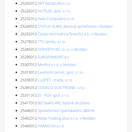
25203312
ART MUSEUM s.r.o.
25226312
NOTEZA, spol. s r.o.
25232312
Axes Computers s.r.o.
25249312
STATUA AURA, akciová společnost v likvidaci
25255312
Česká obchodní a finanční a.s., v likvidaci
25278312
TTS Semily, s.r.o.
25284312
KONVETA NC, s.r.o. v likvidaci
25290312
EUROPAMONT a.s.
25307312
MorEnt s.r.o. v likvidaci
25313312
Lavimont servis, spol. s r.o.
25336312
LUZPET - trade, s.r.o.
25365312
CODACO ELECTRONIC s.r.o.
25371312
JD - KOV spol. s r.o.
25417312
BD Skalní 495, bytové družstvo
25446312
Společenství Spartakiádní 280/18
25452312
Helex Trading plus s.r.o. v likvidaci
25469312
HAMACHA s.r.o.