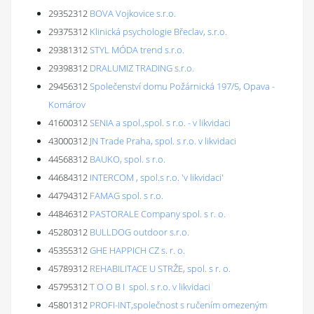
29352312
BOVA Vojkovice s.r.o.
29375312
Klinická psychologie Břeclav, s.r.o.
29381312
STYL MÓDA trend s.r.o.
29398312
DRALUMIZ TRADING s.r.o.
29456312
Společenství domu Požárnická 197/5, Opava -
Komárov
41600312
SENIA a spol.,spol. s r.o. - v likvidaci
43000312
JN Trade Praha, spol. s r.o. v likvidaci
44568312
BAUKO, spol. s r.o.
44684312
INTERCOM , spol.s r.o. 'v likvidaci'
44794312
FAMAG spol. s r.o.
44846312
PASTORALE Company spol. s r. o.
45280312
BULLDOG outdoor s.r.o.
45355312
GHE HAPPICH CZ s. r. o.
45789312
REHABILITACE U STRŽE, spol. s r. o.
45795312
T O O B I spol. s r.o. v likvidaci
45801312
PROFI-INT,společnost s ručením omezeným