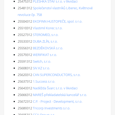
25475312
PLESHKA STAV s.r.o. v likvidaci
25481312
Společenství vlastníků Liberec, Květnové
revoluce čp. 758
25504312
EKOFINN HUSTOPEČE, spol. s r.o.
25510312
Vlastimil Korec s.r.o.
25527312
STEROMED, s.r.o.
25533312
DUBA ZLÍN, s.r.o.
25556312
BEZDĚKOVSKÁ s.r.o.
25579312
WERIFIKAT s.r.o.
25591312
Switch, s.r.o.
25608312
SIV.KZ s.r.o.
25620312
CAN SUPERCONDUCTORS, s.r.o.
25637312
1.Success s.r.o.
25643312
Naděžda Švarc s.r.o. v likvidaci
25666312
MAREŠ překladatelská kancelář s.r.o.
25672312
C.P. - Project - Development, s.r.o.
25689312
Tricorp Investments s.r.o.
25695312
CCA Group a.s.