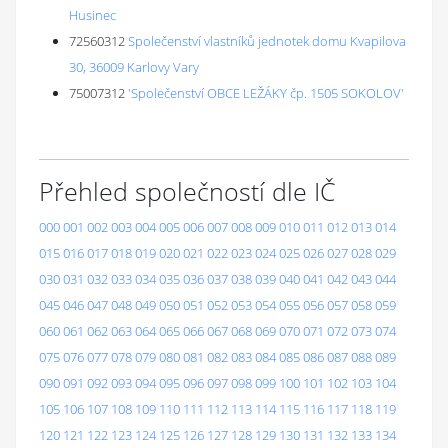
Husinec
72560312
Společenství vlastníků jednotek domu Kvapilova
30, 36009 Karlovy Vary
75007312
'Společenství OBCE LEŽÁKY čp. 1505 SOKOLOV'
Přehled společností dle IČ
000
001
002
003
004
005
006
007
008
009
010
011
012
013
014
015
016
017
018
019
020
021
022
023
024
025
026
027
028
029
030
031
032
033
034
035
036
037
038
039
040
041
042
043
044
045
046
047
048
049
050
051
052
053
054
055
056
057
058
059
060
061
062
063
064
065
066
067
068
069
070
071
072
073
074
075
076
077
078
079
080
081
082
083
084
085
086
087
088
089
090
091
092
093
094
095
096
097
098
099
100
101
102
103
104
105
106
107
108
109
110
111
112
113
114
115
116
117
118
119
120
121
122
123
124
125
126
127
128
129
130
131
132
133
134