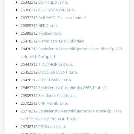
26343312
BOINT spol. s r.o.
26366312
KUCHYNĚ KYPR s.r.o.
26372312
BARKAROLE s.r.o. v likvidaci
26389312
NEPO s.r.o.
26395312
MedGen s.r.o.
26418312
Memologix s.r.o. v likvidaci
26430312
Společenství vlastníků jednotek pro dům č.p.229
v Horních Počaplech
26447312
1. AUTHORIZED s.r.o.
26453312
BOOSTER EVENT, s.r.o.
26476312
CITY CHANGE, s.r.o.
26482312
Společenství Chrudimská 2267, Praha 3
26505312
Residence Classis a.s.
26702312
VKP Mělník, s.r.o.
26719312
Společenství vlastníků jednotek v domě čp. 1119,
Nad Ostrovem 7, Praha 4 - Podolí
26748312
PB Services s.r.o.