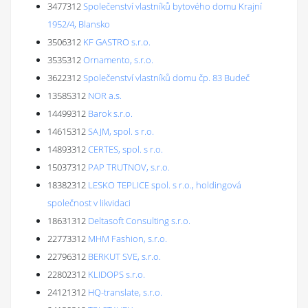
3477312
Společenství vlastníků bytového domu Krajní
1952/4, Blansko
3506312
KF GASTRO s.r.o.
3535312
Ornamento, s.r.o.
3622312
Společenství vlastníků domu čp. 83 Budeč
13585312
NOR a.s.
14499312
Barok s.r.o.
14615312
SAJM, spol. s r.o.
14893312
CERTES, spol. s r.o.
15037312
PAP TRUTNOV, s.r.o.
18382312
LESKO TEPLICE spol. s r.o., holdingová
společnost v likvidaci
18631312
Deltasoft Consulting s.r.o.
22773312
MHM Fashion, s.r.o.
22796312
BERKUT SVE, s.r.o.
22802312
KLIDOPS s.r.o.
24121312
HQ-translate, s.r.o.