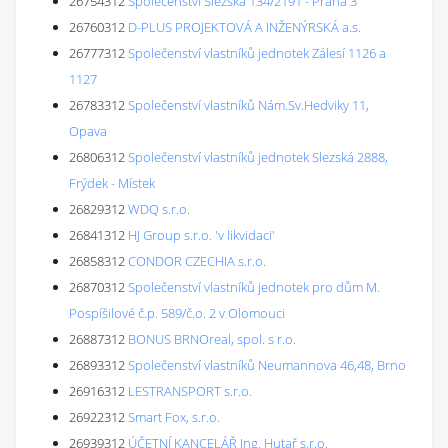
26754312
Společenství Slezská 134/2191 - Praha 3
26760312
D-PLUS PROJEKTOVÁ A INŽENÝRSKÁ a.s.
26777312
Společenství vlastníků jednotek Zálesí 1126 a
1127
26783312
Společenství vlastníků Nám.Sv.Hedviky 11,
Opava
26806312
Společenství vlastníků jednotek Slezská 2888,
Frýdek - Místek
26829312
WDQ s.r.o.
26841312
HJ Group s.r.o. 'v likvidaci'
26858312
CONDOR CZECHIA s.r.o.
26870312
Společenství vlastníků jednotek pro dům M.
Pospíšilové č.p. 589/č.o. 2 v Olomouci
26887312
BONUS BRNOreal, spol. s r.o.
26893312
Společenství vlastníků Neumannova 46,48, Brno
26916312
LESTRANSPORT s.r.o.
26922312
Smart Fox, s.r.o.
26939312
ÚČETNÍ KANCELÁŘ Ing. Hutař s.r.o.