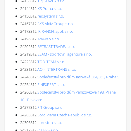
24138312
TRJ STAVBY s.r.o.
24144312
KS Praha s.r.o.
24150312
redsystem s.r.o.
24167312
SKS Aktiv Group s.r.o.
24173312
JR RANCH, spol. s r.o.
24196312
Anyweb s.r.o.
24202312
RETRAST TRADE, s.r.o.
24219312
ESAM - sportovní agentura s.r.o.
24225312
TOBI TEAM s.r.o.
24231312
AO - INTERTRANS s.r.o.
24248312
Společenství pro dům Tasovská 364,365, Praha 5
24254312
FINEXPERT s.r.o.
24260312
Společenství pro dům Penízovková 198, Praha
10 - Pitkovice
24277312
FIT Group s.r.o.
24283312
Loro Piana Czech Republic s.r.o.
24306312
Loreston s.r.o.
24312312
OILERS s.r.o.