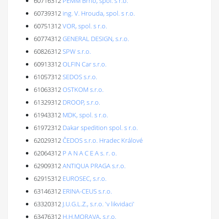
60716312
PEMM Brno, spol. s r.o.
60739312
ing. V. Hrouda, spol. s r.o.
60751312
VOR, spol. s r.o.
60774312
GENERAL DESIGN, s.r.o.
60826312
SPW s.r.o.
60913312
OLFIN Car s.r.o.
61057312
SEDOS s.r.o.
61063312
OSTKOM s.r.o.
61329312
DROOP, s.r.o.
61943312
MDK, spol. s r.o.
61972312
Dakar spedition spol. s r.o.
62029312
ČEDOS s.r.o. Hradec Králové
62064312
P A N A C E A s. r. o.
62909312
ANTIQUA PRAGA s.r.o.
62915312
EUROSEC, s.r.o.
63146312
ERINA-CEUS s.r.o.
63320312
J.U.G.L.Z., s.r.o. 'v likvidaci'
63476312
H.H.MORAVA, s.r.o.