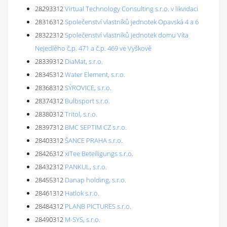
28293312
Virtual Technology Consulting s.r.o. v likvidaci
28316312
Společenství vlastníků jednotek Opavská 4 a 6
28322312
Společenství vlastníků jednotek domu Víta
Nejedlého č.p. 471 a č.p. 469 ve Vyškově
28339312
DiaMat, s.r.o.
28345312
Water Element, s.r.o.
28368312
SÝROVICE, s.r.o.
28374312
Bulbsport s.r.o.
28380312
Tritol, s.r.o.
28397312
BMC SEPTIM CZ s.r.o.
28403312
ŠANCE PRAHA s.r.o.
28426312
xITee Beteiligungs s.r.o.
28432312
PANKUL, s.r.o.
28455312
Danap holding, s.r.o.
28461312
Hatlok s.r.o.
28484312
PLANB PICTURES s.r.o.
28490312
M-SYS, s.r.o.