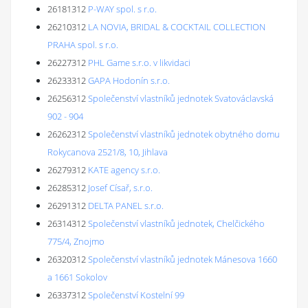
26181312
P-WAY spol. s r.o.
26210312
LA NOVIA, BRIDAL & COCKTAIL COLLECTION
PRAHA spol. s r.o.
26227312
PHL Game s.r.o. v likvidaci
26233312
GAPA Hodonín s.r.o.
26256312
Společenství vlastníků jednotek Svatováclavská
902 - 904
26262312
Společenství vlastníků jednotek obytného domu
Rokycanova 2521/8, 10, Jihlava
26279312
KATE agency s.r.o.
26285312
Josef Císař, s.r.o.
26291312
DELTA PANEL s.r.o.
26314312
Společenství vlastníků jednotek, Chelčického
775/4, Znojmo
26320312
Společenství vlastníků jednotek Mánesova 1660
a 1661 Sokolov
26337312
Společenství Kostelní 99