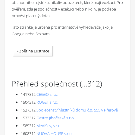
obchodního rejstříku, nikoliv pouze těch, které mají exekuci. Pro
ověření, zda je společnost v exekuci nebo nikoliv, je potřeba
provést placený dotaz.
Tato stránka je určena pro internetové vyhledávače jako je
Google nebo Seznam.
»
Zpět na Lustrace
Přehled společností
(...
312
)
1417312
CEGEO s.r.o.
1504312
ROGET s.r.o.
1527312
Společenství vlastníků domu č.p. 555 v Přerově
1533312
Gastro Jihočeská s.r.o.
1585312
MediSev, s.r.o.
1608312
NUOVA HOUSE s.r.o.