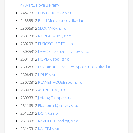
473-475, Jílové u Prahy
24827312
Husa Grupe CZ s.r.o.
24833312
Build Media s.r.o. v likvidaci
25006312
SLOVANKA, s.r.o.
25012312
RK REAL - BYT, s.r.o.
25029312
EUROSCHROTT s.r.o.
25035312
DEHOR - elspec. Litvínov s.r.o.
25041312
HOPE-P, spol. s r.o.
25058312
DISTRIBUCE Praha /A/ spol. s r.o. 'v likvidaci'
25064312
HPLIS s.r.o.
25070312
PLANET HOUSE spol. s r.o.
25087312
ASTRID T.M., a.s.
25093312
Jinteng Europe, s.r.o.
25116312
Ekonomický servis, s.r.o.
25122312
DOINK s.r.o.
25139312
RAVOLEN Trading, s.r.o.
25145312
KALTIM s.r.o.