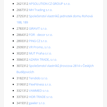
2621312
APSOLUTION CZ GROUP s.r.o.
2667312
MH Trading s.r.o.
2725312
Společenství vlastníků jednotek domu Rohová
188, 189
2783312
GIRAVIT s.r.o.
2864312
FOR - decor s.r.o.
2893312
PING CZ s.r.o.
2939312
VR Promo, s.r.o.
3020312
MUT Praha s.r.o.
3066312
AZARIA TRADE, s.r.o.
3072312
Společenství vlastníků Jírovcova 2814 v Českých
Budějovicích
3182312
Tendido s.r.o.
3199312
FlexFitness s.r.o.
3321312
VAMMED s.r.o.
3373312
HOR-TRADE s.r.o.
3419312
gawler s.r.o.