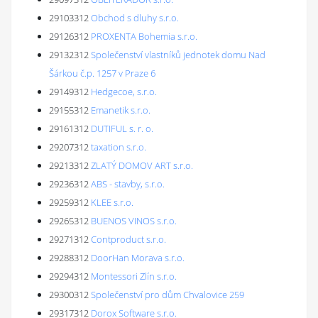
29103312
Obchod s dluhy s.r.o.
29126312
PROXENTA Bohemia s.r.o.
29132312
Společenství vlastníků jednotek domu Nad
Šárkou č.p. 1257 v Praze 6
29149312
Hedgecoe, s.r.o.
29155312
Emanetik s.r.o.
29161312
DUTIFUL s. r. o.
29207312
taxation s.r.o.
29213312
ZLATÝ DOMOV ART s.r.o.
29236312
ABS - stavby, s.r.o.
29259312
KLEE s.r.o.
29265312
BUENOS VINOS s.r.o.
29271312
Contproduct s.r.o.
29288312
DoorHan Morava s.r.o.
29294312
Montessori Zlín s.r.o.
29300312
Společenství pro dům Chvalovice 259
29317312
Dorox Software s.r.o.