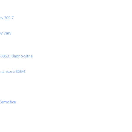
ov 305-7
vy Vary
-3063, Kladno-Sítná
řmánková 865/4
Černošice