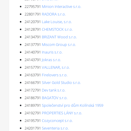
22795791
Minion Interactive s.r.o.
22801791
RADORA s.r.o.
24120791
Lake Louise, s.r.o.
24128791
CHEMSTOCK s.r.o.
24134791
BRIZANT Wood s.r.o.
24137791
Miscom Group s.r.o.
24140791
Inauris s.r.o.
24143791
Jokras s.r.o.
24157791
VALLENAR, s.r.o.
24163791
Firelovers s.r.o.
24166791
Silver Gold Studio s.r.o.
24172791
Dev tank s.r.o.
24186791
BAGATOV s.r.o.
24189791
Společenství pro dům Kolínská 1959
24192791
PROPERTIES LÁNY s.r.o.
24195791
Cozyconcept s.r.o.
24201791
Seventeria s.r.o.