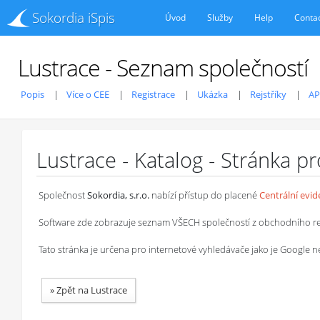
Sokordia iSpis
Úvod
Služby
Help
Conta
Lustrace - Seznam společností
Popis
Více o CEE
Registrace
Ukázka
Rejstříky
AP
Lustrace - Katalog - Stránka p
Společnost
Sokordia, s.r.o.
nabízí přístup do placené
Centrální evi
Software zde zobrazuje seznam VŠECH společností z obchodního rejstř
Tato stránka je určena pro internetové vyhledávače jako je Google
»
Zpět na Lustrace