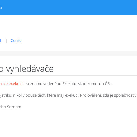
ct
I
Ceník
ro vyhledávače
dence exekucí
– seznamu vedeného Exekutorskou komorou ČR.
íku, nikoliv pouze těch, které mají exekuci. Pro ověření, zda je společnost v 
 nebo Seznam.