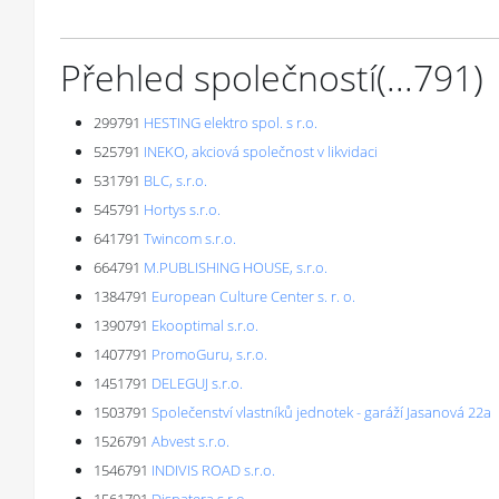
Přehled společností
(...
791
)
299791
HESTING elektro spol. s r.o.
525791
INEKO, akciová společnost v likvidaci
531791
BLC, s.r.o.
545791
Hortys s.r.o.
641791
Twincom s.r.o.
664791
M.PUBLISHING HOUSE, s.r.o.
1384791
European Culture Center s. r. o.
1390791
Ekooptimal s.r.o.
1407791
PromoGuru, s.r.o.
1451791
DELEGUJ s.r.o.
1503791
Společenství vlastníků jednotek - garáží Jasanová 22a
1526791
Abvest s.r.o.
1546791
INDIVIS ROAD s.r.o.