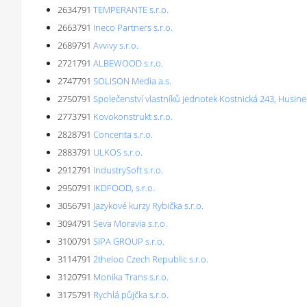
2634791
TEMPERANTE s.r.o.
2663791
Ineco Partners s.r.o.
2689791
Avvivy s.r.o.
2721791
ALBEWOOD s.r.o.
2747791
SOLISON Media a.s.
2750791
Společenství vlastníků jednotek Kostnická 243, Husine
2773791
Kovokonstrukt s.r.o.
2828791
Concenta s.r.o.
2883791
ULKOS s.r.o.
2912791
IndustrySoft s.r.o.
2950791
IKDFOOD, s.r.o.
3056791
Jazykové kurzy Rybička s.r.o.
3094791
Seva Moravia s.r.o.
3100791
SIPA GROUP s.r.o.
3114791
2theloo Czech Republic s.r.o.
3120791
Monika Trans s.r.o.
3175791
Rychlá půjčka s.r.o.