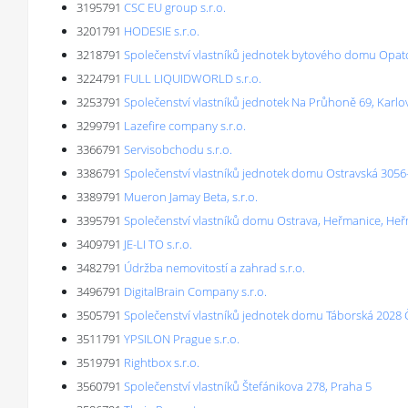
3195791
CSC EU group s.r.o.
3201791
HODESIE s.r.o.
3218791
Společenství vlastníků jednotek bytového domu Opat
3224791
FULL LIQUIDWORLD s.r.o.
3253791
Společenství vlastníků jednotek Na Průhoně 69, Karlo
3299791
Lazefire company s.r.o.
3366791
Servisobchodu s.r.o.
3386791
Společenství vlastníků jednotek domu Ostravská 3056
3389791
Mueron Jamay Beta, s.r.o.
3395791
Společenství vlastníků domu Ostrava, Heřmanice, He
3409791
JE-LI TO s.r.o.
3482791
Údržba nemovitostí a zahrad s.r.o.
3496791
DigitalBrain Company s.r.o.
3505791
Společenství vlastníků jednotek domu Táborská 2028 
3511791
YPSILON Prague s.r.o.
3519791
Rightbox s.r.o.
3560791
Společenství vlastníků Štefánikova 278, Praha 5