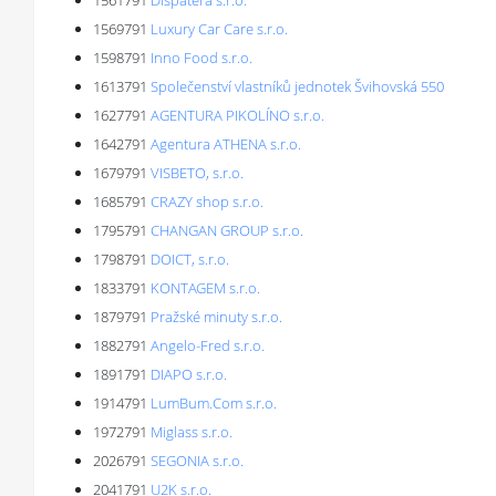
1561791
Dispatera s.r.o.
1569791
Luxury Car Care s.r.o.
1598791
Inno Food s.r.o.
1613791
Společenství vlastníků jednotek Švihovská 550
1627791
AGENTURA PIKOLÍNO s.r.o.
1642791
Agentura ATHENA s.r.o.
1679791
VISBETO, s.r.o.
1685791
CRAZY shop s.r.o.
1795791
CHANGAN GROUP s.r.o.
1798791
DOICT, s.r.o.
1833791
KONTAGEM s.r.o.
1879791
Pražské minuty s.r.o.
1882791
Angelo-Fred s.r.o.
1891791
DIAPO s.r.o.
1914791
LumBum.Com s.r.o.
1972791
Miglass s.r.o.
2026791
SEGONIA s.r.o.
2041791
U2K s.r.o.