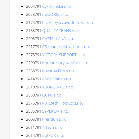
2064791
Cyklo Jiřička s.r.o.
2078791
medORG, s.r.o.
2174791
Praktický a závodní lékař s.r.o.
2188791
QUALITY TRANS s.r.o.
2203791
CASTELLANA s.r.o.
2217791
CS road construction s.r.o.
2278791
VICTORY SUPPORT s.r.o.
2290791
Kompresory-Kopřiva s.r.o.
2356791
Kavárna ERA s.r.o.
2414791
ASiM Trans s.r.o.
2510791
ABUNDIA CZ s.r.o.
2530791
GCTX, s.r.o.
2576791
P3 Czech HoldCo s.r.o.
2585791
SYPEKON s.r.o.
2605791
Frendun s.r.o.
2611791
4 Tech s.r.o.
2614791
dotFOX s.r.o.