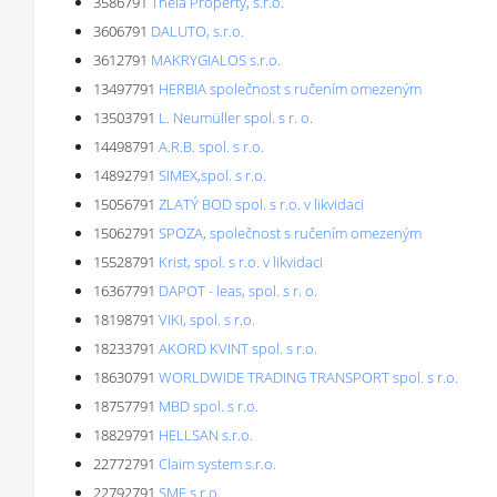
3586791
Theia Property, s.r.o.
3606791
DALUTO, s.r.o.
3612791
MAKRYGIALOS s.r.o.
13497791
HERBIA společnost s ručením omezeným
13503791
L. Neumüller spol. s r. o.
14498791
A.R.B. spol. s r.o.
14892791
SIMEX,spol. s r.o.
15056791
ZLATÝ BOD spol. s r.o. v likvidaci
15062791
SPOZA, společnost s ručením omezeným
15528791
Krist, spol. s r.o. v likvidaci
16367791
DAPOT - leas, spol. s r. o.
18198791
VIKI, spol. s r.o.
18233791
AKORD KVINT spol. s r.o.
18630791
WORLDWIDE TRADING TRANSPORT spol. s r.o.
18757791
MBD spol. s r.o.
18829791
HELLSAN s.r.o.
22772791
Claim system s.r.o.
22792791
SME s.r.o.