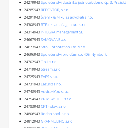
24279943
Společenství vlastníků jednotek domu čp. 3, Pražská
24285943
REDENTOR, s.r.o.
24291943
Švehlík & Mikuláš advokáti s.r.o.
24308943
RTB reklamní agentura s.r.o.
24314943
INTEGRA management SE
24667943
SAMOVANE a.s.
24673943
Stroi Corporation Ltd. s.r.o.
24696943
Společenství pro dům čp. 405, Nymburk
24702943
T.o.I. s.r.o.
24719943
Stream s.r.o.
24725943
FAES s.r.o.
24731943
Lazuris s.r.o.
24748943
Advice4You s.r.o.
24754943
PRIMGASTRO s.r.o.
24783943
CKT - stav. s.r.o.
24806943
Rodap spol. s r.o.
24812943
GRANMULINO s.r.o.