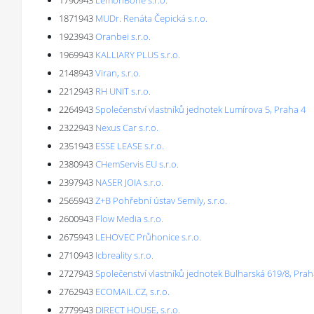
1790943
LemonBone s.r.o.
1871943
MUDr. Renáta Čepická s.r.o.
1923943
Oranbei s.r.o.
1969943
KALLIARY PLUS s.r.o.
2148943
Viran, s.r.o.
2212943
RH UNIT s.r.o.
2264943
Společenství vlastníků jednotek Lumírova 5, Praha 4
2322943
Nexus Car s.r.o.
2351943
ESSE LEASE s.r.o.
2380943
CHemServis EU s.r.o.
2397943
NASER JOIA s.r.o.
2565943
Z+B Pohřební ústav Semily, s.r.o.
2600943
Flow Media s.r.o.
2675943
LEHOVEC Průhonice s.r.o.
2710943
Icbreality s.r.o.
2727943
Společenství vlastníků jednotek Bulharská 619/8, Prah
2762943
ECOMAIL.CZ, s.r.o.
2779943
DIRECT HOUSE, s.r.o.