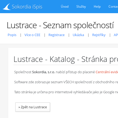
Sokordia iSpis
Úvod
Služby
Help
Conta
Lustrace - Seznam společností
Popis
Více o CEE
Registrace
Ukázka
Rejstříky
AP
Lustrace - Katalog - Stránka p
Společnost
Sokordia, s.r.o.
nabízí přístup do placené
Centrální evi
Software zde zobrazuje seznam VŠECH společností z obchodního rejstř
Tato stránka je určena pro internetové vyhledávače jako je Google
»
Zpět na Lustrace