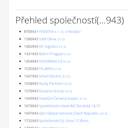
Přehled společností
(...
943
)
870943
PATIENTIA s. r. o. v likvidaci
1396943
VaM Okna, s.r.o.
1402943
OC logistics s.r.o.
1431943
Bed in Prague s.r.o.
1454943
XAVERMAX CZ s.r.o.
1535943
FELBRIG s.r.o.
1541943
Smart Electro, s.r.o.
1558943
Study Partners s.r.o.
1570943
Ruizana Group s.r.o.
1593943
Viladům Červený kopec, s.r.o.
1674943
Společenství vlastníků Slovácká 14,15
1697943
iQor Global Services Czech Republic, s.r.o.
1732943
Společenství VJ, Úvoz 17, Brno