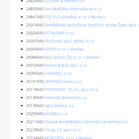
24829943
GY hotel & events s.r.o.
24835943
Sania&#039;s International s.r.o.
24841943
FOCUS CLEANING, s.r.o. v likvidaci
25014943
Zemědělská společnost živočišné výroby Žatec spol. s r
25020943
ESTAKOMP s.r.o.
25037943
Obchodní spol. AKNEL s.r.o.
25043943
FEROP s.r.o. v likvidaci
25066943
Belij Gorod, ČR, s.r.o. v likvidaci
25072943
Elmont B & N, spol. s r.o.
25095943
VAKROST, s.r.o.
25101943
UNIPROG servis s.r.o.
25118943
POTRAVINY - P.U.G., spol. s r.o.
25130943
Hidrostal Bohemia s.r.o.
25176943
Agro Sedlice, a.s.
25205943
JAHOBA s.r.o.
25211943
Osecká zemědělská a obchodní společnost a.s.
25228943
LN og. CZ. spol. s r.o.
25234943
MOROZOV, s.r.o. v likvidaci