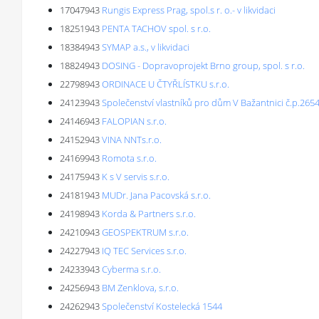
17047943
Rungis Express Prag, spol.s r. o.- v likvidaci
18251943
PENTA TACHOV spol. s r.o.
18384943
SYMAP a.s., v likvidaci
18824943
DOSING - Dopravoprojekt Brno group, spol. s r.o.
22798943
ORDINACE U ČTYŘLÍSTKU s.r.o.
24123943
Společenství vlastníků pro dům V Bažantnici č.p.265
24146943
FALOPIAN s.r.o.
24152943
VINA NNTs.r.o.
24169943
Romota s.r.o.
24175943
K s V servis s.r.o.
24181943
MUDr. Jana Pacovská s.r.o.
24198943
Korda & Partners s.r.o.
24210943
GEOSPEKTRUM s.r.o.
24227943
IQ TEC Services s.r.o.
24233943
Cyberma s.r.o.
24256943
BM Zenklova, s.r.o.
24262943
Společenství Kostelecká 1544