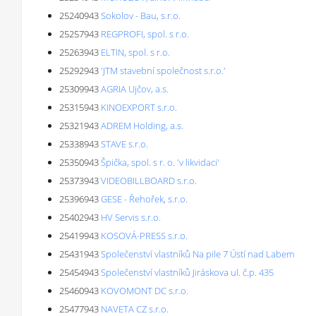
25240943
Sokolov - Bau, s.r.o.
25257943
REGPROFI, spol. s r.o.
25263943
ELTIN, spol. s r.o.
25292943
'JTM stavební společnost s.r.o.'
25309943
AGRIA Ujčov, a.s.
25315943
KINOEXPORT s.r.o.
25321943
ADREM Holding, a.s.
25338943
STAVE s.r.o.
25350943
Špička, spol. s r. o. 'v likvidaci'
25373943
VIDEOBILLBOARD s.r.o.
25396943
GESE - Řehořek, s.r.o.
25402943
HV Servis s.r.o.
25419943
KOSOVÁ-PRESS s.r.o.
25431943
Společenství vlastníků Na pile 7 Ústí nad Labem
25454943
Společenství vlastníků Jiráskova ul. č.p. 435
25460943
KOVOMONT DC s.r.o.
25477943
NAVETA CZ s.r.o.