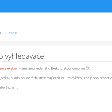
ct
I
Ceník
ro vyhledávače
dence exekucí
– seznamu vedeného Exekutorskou komorou ČR.
íku, nikoliv pouze těch, které mají exekuci. Pro ověření, zda je společnost v 
 nebo Seznam.