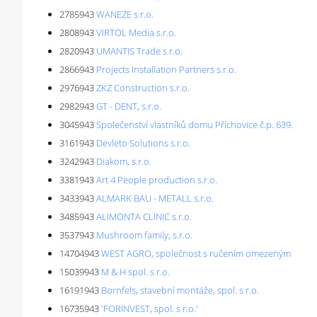
2785943
WANEZE s.r.o.
2808943
VIRTOL Media s.r.o.
2820943
UMANTIS Trade s.r.o.
2866943
Projects Installation Partners s.r.o.
2976943
ZKZ Construction s.r.o.
2982943
GT - DENT, s.r.o.
3045943
Společenství vlastníků domu Příchovice č.p. 639.
3161943
Devleto Solutions s.r.o.
3242943
Diakom, s.r.o.
3381943
Art 4 People production s.r.o.
3433943
ALMARK BAU - METALL s.r.o.
3485943
ALIMONTA CLINIC s.r.o.
3537943
Mushroom family, s.r.o.
14704943
WEST AGRO, společnost s ručením omezeným
15039943
M & H spol. s r.o.
16191943
Bornfels, stavební montáže, spol. s r.o.
16735943
'FORINVEST, spol. s r.o.'