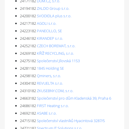
24171182
DŮM.CZ, s.r.o.
24194182
ZALDO Group s.r.o.
24200182
SVODIDLA plus s.r.o.
24217182
AGOLI s.r.o.
24223182
PANECILLO, SE
24246182
KIRANDEP s.r.o.
24252182
CZECH BOREMAT, s.r.o.
24269182
KŘÍŽ RECYCLING, s.r.o.
24275182
Společenství Jílovská 1153
24281182
1845 Holding SE
24298182
Qminers, s.r.o.
24304182
REVUELTA s.r.o.
24310182
ZKUSEBNY.COM, s.r.o.
24663182
Společenství pro dům Kladenská 39, Praha 6
24686182
FIRST Heating s.r.o.
24692182
ASABE s.r.o.
24715182
Společenství vlastníků Hyacintová 3287/5
24721182
Spectrum IT Solutions s.r.o.