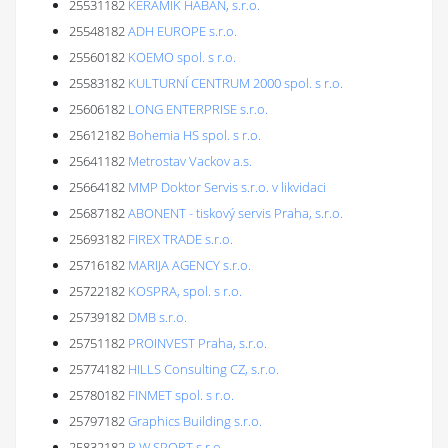
25531182
KERAMIK HABAN, s.r.o.
25548182
ADH EUROPE s.r.o.
25560182
KOEMO spol. s r.o.
25583182
KULTURNÍ CENTRUM 2000 spol. s r.o.
25606182
LONG ENTERPRISE s.r.o.
25612182
Bohemia HS spol. s r.o.
25641182
Metrostav Vackov a.s.
25664182
MMP Doktor Servis s.r.o. v likvidaci
25687182
ABONENT - tiskový servis Praha, s.r.o.
25693182
FIREX TRADE s.r.o.
25716182
MARIJA AGENCY s.r.o.
25722182
KOSPRA, spol. s r.o.
25739182
DMB s.r.o.
25751182
PROINVEST Praha, s.r.o.
25774182
HILLS Consulting CZ, s.r.o.
25780182
FINMET spol. s r.o.
25797182
Graphics Building s.r.o.
25832182
R.W.SPORT s.r.o.