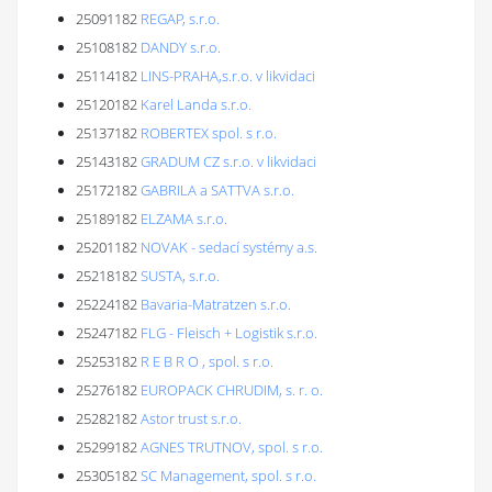
25091182
REGAP, s.r.o.
25108182
DANDY s.r.o.
25114182
LINS-PRAHA,s.r.o. v likvidaci
25120182
Karel Landa s.r.o.
25137182
ROBERTEX spol. s r.o.
25143182
GRADUM CZ s.r.o. v likvidaci
25172182
GABRILA a SATTVA s.r.o.
25189182
ELZAMA s.r.o.
25201182
NOVAK - sedací systémy a.s.
25218182
SUSTA, s.r.o.
25224182
Bavaria-Matratzen s.r.o.
25247182
FLG - Fleisch + Logistik s.r.o.
25253182
R E B R O , spol. s r.o.
25276182
EUROPACK CHRUDIM, s. r. o.
25282182
Astor trust s.r.o.
25299182
AGNES TRUTNOV, spol. s r.o.
25305182
SC Management, spol. s r.o.