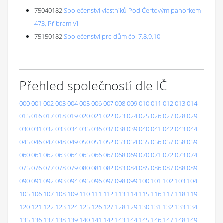
75040182
Společenství vlastníků Pod Čertovým pahorkem
473, Příbram VII
75150182
Společenství pro dům čp. 7,8,9,10
Přehled společností dle IČ
000
001
002
003
004
005
006
007
008
009
010
011
012
013
014
015
016
017
018
019
020
021
022
023
024
025
026
027
028
029
030
031
032
033
034
035
036
037
038
039
040
041
042
043
044
045
046
047
048
049
050
051
052
053
054
055
056
057
058
059
060
061
062
063
064
065
066
067
068
069
070
071
072
073
074
075
076
077
078
079
080
081
082
083
084
085
086
087
088
089
090
091
092
093
094
095
096
097
098
099
100
101
102
103
104
105
106
107
108
109
110
111
112
113
114
115
116
117
118
119
120
121
122
123
124
125
126
127
128
129
130
131
132
133
134
135
136
137
138
139
140
141
142
143
144
145
146
147
148
149