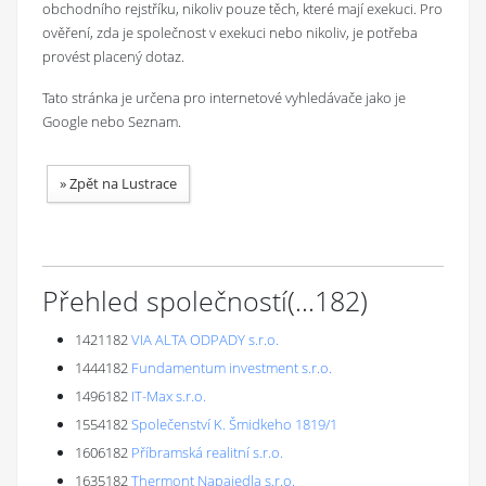
obchodního rejstříku, nikoliv pouze těch, které mají exekuci. Pro
ověření, zda je společnost v exekuci nebo nikoliv, je potřeba
provést placený dotaz.
Tato stránka je určena pro internetové vyhledávače jako je
Google nebo Seznam.
»
Zpět na Lustrace
Přehled společností
(...
182
)
1421182
VIA ALTA ODPADY s.r.o.
1444182
Fundamentum investment s.r.o.
1496182
IT-Max s.r.o.
1554182
Společenství K. Šmidkeho 1819/1
1606182
Příbramská realitní s.r.o.
1635182
Thermont Napajedla s.r.o.