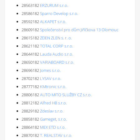
28563182
ERZURUM s.r.o.
28586182
Sparro Develop s.r.o.
28592182
ALKAPET s.r.o.
28609182
Společenství pro dům Jiříčkova 13 Olomouc
28615182
ZDEN ZLEN s. r. o.
28621182
TOTAL CORP s.r.o.
28644182
Lauda Audio s.r.o.
28650182
VARIABOARD s.r.o.
28696182
Jomes s.r.o.
28702182
LYSAV s.r.o.
28777182
KMtronic s.r.o.
28806182
AUTO MITO SLUŽBY CZ s.r.o.
28812182
Alfred HB s.r.o.
28829182
Zdeslav s.r.o.
28858182
Gameget, s.r.o.
28864182
MEX ETD s.r.o.
28870182
T. REALSTAV s.r.o.