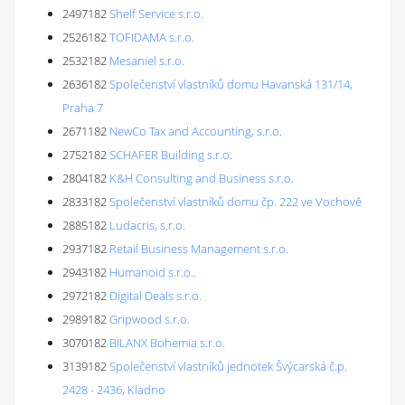
2497182
Shelf Service s.r.o.
2526182
TOFIDAMA s.r.o.
2532182
Mesaniel s.r.o.
2636182
Společenství vlastníků domu Havanská 131/14,
Praha 7
2671182
NewCo Tax and Accounting, s.r.o.
2752182
SCHAFER Building s.r.o.
2804182
K&H Consulting and Business s.r.o.
2833182
Společenství vlastníků domu čp. 222 ve Vochově
2885182
Ludacris, s.r.o.
2937182
Retail Business Management s.r.o.
2943182
Humanoid s.r.o..
2972182
Digital Deals s.r.o.
2989182
Gripwood s.r.o.
3070182
BILANX Bohemia s.r.o.
3139182
Společenství vlastníků jednotek Švýcarská č.p.
2428 - 2436, Kladno