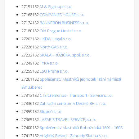
27151182
M & G group s.r.o.
27168182
COMPANIES HOUSE s.r.o.
27174182
BANNERON BUSINESS s.r.o.
27180182
Old Prague Hostel s.r.o.
27203182
HKDW Legal s.r.o.
27226182
North GAS s.r.o.
27232182
SKÁLA - RŮŽIČKA, spol. s r.o.
27249182
TYKA s.r.o.
27255182
LSO Praha s.r.o.
27261182
Společenství vlastníků jednotek Tržní náměstí
881,Liberec
27313182
CTS Cremerius - Transport - Service s.r.o.
27336182
Zahradní centrum v Děčíně BH s. r. o.
27359182
Stupeň s.r.o.
27365182
LAZARIS TRAVEL SERVICE, s.r.o.
27400182
Společenství vlastníků Rohožnická 1601 - 1605
27417182
Anglický Resort - Zahrady Slatina s.r.o.