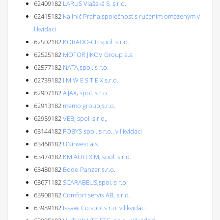
62409182
LARUS Vlašská 5, s.r.o.
62415182
Kalinič Praha společnost s ručením omezeným v
likvidaci
62502182
KORADO-CB spol. s r.o.
62525182
MOTOR JIKOV Group a.s.
62577182
NATA,spol. s r.o.
62739182
I M W E S T E X s.r.o.
62907182
AJAX, spol. s r.o.
62913182
memo group,s.r.o.
62959182
VEB, spol. s r.o.,
63144182
FOBYS spol. s r.o., v likvidaci
63468182
UNinvest a.s.
63474182
KM AUTEXIM, spol. s r.o.
63480182
Bode-Panzer s.r.o.
63671182
SCARABEUS,spol. s r.o.
63908182
Comfort servis AB, s.r.o.
63989182
Issawi Co.spol.s r.o. v likvidaci