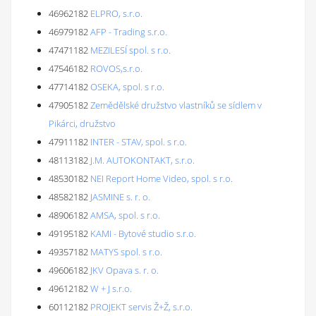
46962182
ELPRO, s.r.o.
46979182
AFP - Trading s.r.o.
47471182
MEZILESÍ spol. s r.o.
47546182
ROVOS,s.r.o.
47714182
OSEKA, spol. s r.o.
47905182
Zemědělské družstvo vlastníků se sídlem v
Pikárci, družstvo
47911182
INTER - STAV, spol. s r.o.
48113182
J.M. AUTOKONTAKT, s.r.o.
48530182
NEI Report Home Video, spol. s r.o.
48582182
JASMINE s. r. o.
48906182
AMSA, spol. s r.o.
49195182
KAMI - Bytové studio s.r.o.
49357182
MATYS spol. s r.o.
49606182
JKV Opava s. r. o.
49612182
W + J s.r.o.
60112182
PROJEKT servis Ž+Ž, s.r.o.