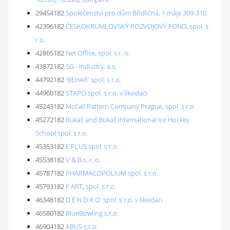
29454182
Společenství pro dům Břidličná, 1.máje 309-310
42396182
ČESKOKRUMLOVSKÝ ROZVOJOVÝ FOND, spol. s
r.o.
42865182
Net Office, spol. s r. o.
43872182
SG - Industry, a.s.
44792182
'BEHAR' spol. s r.o.
44960182
STAPO spol. s r.o. v likvidaci
45243182
McCall Pattern Company Prague, spol. s r.o.
45272182
Bukač and Bukač International Ice Hockey
School spol. s r.o.
45353182
E PLUS spol. s r.o.
45538182
V & B s. r. o.
45787182
PHARMACOPOLIUM spol. s r.o.
45793182
F ART, spol. s r.o.
46348182
D E N D R O spol. s r.o. v likvidaci
46580182
BlueBowling s.r.o.
46904182
ABUS s.r.o.