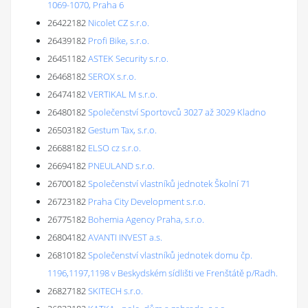
1069-1070, Praha 6
26422182
Nicolet CZ s.r.o.
26439182
Profi Bike, s.r.o.
26451182
ASTEK Security s.r.o.
26468182
SEROX s.r.o.
26474182
VERTIKAL M s.r.o.
26480182
Společenství Sportovců 3027 až 3029 Kladno
26503182
Gestum Tax, s.r.o.
26688182
ELSO cz s.r.o.
26694182
PNEULAND s.r.o.
26700182
Společenství vlastníků jednotek Školní 71
26723182
Praha City Development s.r.o.
26775182
Bohemia Agency Praha, s.r.o.
26804182
AVANTI INVEST a.s.
26810182
Společenství vlastníků jednotek domu čp.
1196,1197,1198 v Beskydském sídlišti ve Frenštátě p/Radh.
26827182
SKITECH s.r.o.