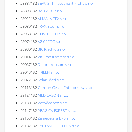
28887182
SERVIS-IT Investment Praha s.r.o.
28893182
BAU ARX, s.r.o.
28922182
ALMA IMPEX s.r.o.
28939182
JIRAX, spol. s r.o.
28968182
KOSTROUN s.r.o.
28974182
AZ CREDO s.r.o.
28980182
BIC Kladno s.r.o.
29014182
VK TransExpress s.r.o.
29037182
Dolorem Ipsum s.r.o.
29043182
FRILEN s.r.o.
29072182
Solar Březí s.r.o.
29118182
Gordon Gekko Enterprises, s.r.o.
29124182
MEDICASON s.r.o.
29130182
VotočVohoz s.r.o.
29147182
PRAGICA EXPERT s.r.o.
29153182
Zemědělská BPS s.r.o.
29182182
TARTANDER UNION s.r.o.