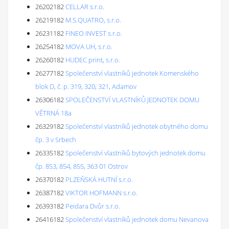
26202182
CELLAR s.r.o.
26219182
M.S.QUATRO, s.r.o.
26231182
FINEO INVEST s.r.o.
26254182
MOVA UH, s.r.o.
26260182
HUDEC print, s.r.o.
26277182
Společenství vlastníků jednotek Komenského
blok D, č. p. 319, 320, 321, Adamov
26306182
SPOLEČENSTVÍ VLASTNÍKŮ JEDNOTEK DOMU
VĚTRNÁ 18a
26329182
Společenství vlastníků jednotek obytného domu
čp. 3 v Srbech
26335182
Společenství vlastníků bytových jednotek domu
čp. 853, 854, 855, 363 01 Ostrov
26370182
PLZEŇSKÁ HUTNÍ s.r.o.
26387182
VIKTOR HOFMANN s.r.o.
26393182
Peidara Dvůr s.r.o.
26416182
Společenství vlastníků jednotek domu Nevanova