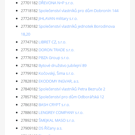
27701182
DŘEVONA N+P s.r.o.
27718182
Společenství vlastníků pro dům Dobronín 144
27724182
JIHLAVAN military s.r.o.
27730182
Společenství vlastníků jednotek Borodinova
18,20
27747182
LIBRET CZ, s.r.o.
27753182
DORON TRADE s.r.o.
27776182
PBZA Group s.r.o.
27782182
Bytové družstvo Jubilejní 89
27799182
Kočovský, Šima s.r.o.
27828182
EKODOMY INGVAR, a.s.
27840182
Společenství vlastníků Petra Bezruče 2
27857182
Společenství pro dům Odborářská 12
27863182
BASH CRYPT s.r.o.
27886182
LENGREY COMPANY s.r.o.
27892182
ŠMEJKAL MASO s.r.o.
27909182
DS Říčany a.s.