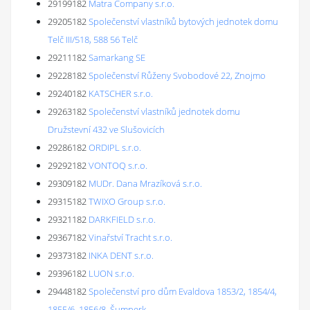
29199182
Matra Company s.r.o.
29205182
Společenství vlastníků bytových jednotek domu
Telč III/518, 588 56 Telč
29211182
Samarkang SE
29228182
Společenství Růženy Svobodové 22, Znojmo
29240182
KATSCHER s.r.o.
29263182
Společenství vlastníků jednotek domu
Družstevní 432 ve Slušovicích
29286182
ORDIPL s.r.o.
29292182
VONTOQ s.r.o.
29309182
MUDr. Dana Mrazíková s.r.o.
29315182
TWIXO Group s.r.o.
29321182
DARKFIELD s.r.o.
29367182
Vinařství Tracht s.r.o.
29373182
INKA DENT s.r.o.
29396182
LUON s.r.o.
29448182
Společenství pro dům Evaldova 1853/2, 1854/4,
1855/6, 1856/8, Šumperk