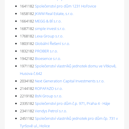
1641182
Společenství pro dům 1231 Hořovice
1658182
JKWM Real Estate, s.r.o.
1664182
MEGG & BÍ s.r.o.
1687182
simple invest s.r.o.
1768182
Lexa Group s.r.o.
1803182
Globální Řešení s.r.o.
1832182
PROBER s.r.o.
1942182
Bioesence s.r.o.
1971182
Společenství vlastníků jednotek domu ve Vítkově,
Husova č.642
2034182
Next Generation Capital Investments s.r.o.
2144182
ROPAFAZO s.r.o.
2219182
BsN Group s.r.o.
2335182
Společenství pro dům č.p. 971, Praha 4 - Háje
2341182
Vendys Petrol s.r.o.
2451182
Společenství vlastníků jednotek pro dům čp. 731 v
Tyršově ul., Holice