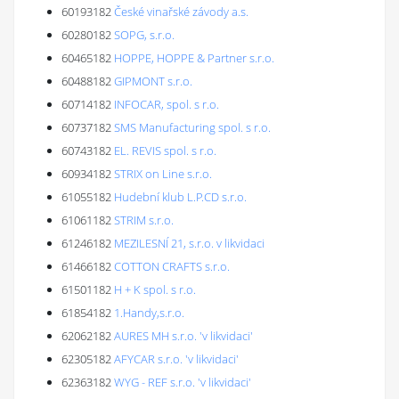
60193182
České vinařské závody a.s.
60280182
SOPG, s.r.o.
60465182
HOPPE, HOPPE & Partner s.r.o.
60488182
GIPMONT s.r.o.
60714182
INFOCAR, spol. s r.o.
60737182
SMS Manufacturing spol. s r.o.
60743182
EL. REVIS spol. s r.o.
60934182
STRIX on Line s.r.o.
61055182
Hudební klub L.P.CD s.r.o.
61061182
STRIM s.r.o.
61246182
MEZILESNÍ 21, s.r.o. v likvidaci
61466182
COTTON CRAFTS s.r.o.
61501182
H + K spol. s r.o.
61854182
1.Handy,s.r.o.
62062182
AURES MH s.r.o. 'v likvidaci'
62305182
AFYCAR s.r.o. 'v likvidaci'
62363182
WYG - REF s.r.o. 'v likvidaci'