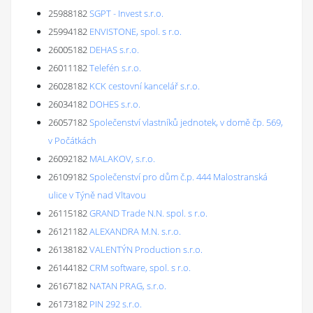
25988182
SGPT - Invest s.r.o.
25994182
ENVISTONE, spol. s r.o.
26005182
DEHAS s.r.o.
26011182
Telefén s.r.o.
26028182
KCK cestovní kancelář s.r.o.
26034182
DOHES s.r.o.
26057182
Společenství vlastníků jednotek, v domě čp. 569,
v Počátkách
26092182
MALAKOV, s.r.o.
26109182
Společenství pro dům č.p. 444 Malostranská
ulice v Týně nad Vltavou
26115182
GRAND Trade N.N. spol. s r.o.
26121182
ALEXANDRA M.N. s.r.o.
26138182
VALENTÝN Production s.r.o.
26144182
CRM software, spol. s r.o.
26167182
NATAN PRAG, s.r.o.
26173182
PIN 292 s.r.o.