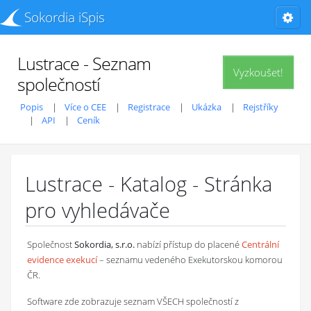
Sokordia iSpis
Lustrace - Seznam
Vyzkoušet!
společností
Popis
Více o CEE
Registrace
Ukázka
Rejstříky
API
Ceník
Lustrace - Katalog - Stránka
pro vyhledávače
Společnost
Sokordia, s.r.o.
nabízí přístup do placené
Centrální
evidence exekucí
– seznamu vedeného Exekutorskou komorou
ČR.
Software zde zobrazuje seznam VŠECH společností z