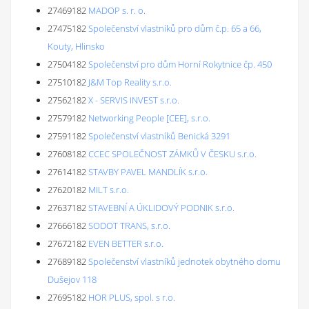
27469182
MADOP s. r. o.
27475182
Společenství vlastníků pro dům č.p. 65 a 66,
Kouty, Hlinsko
27504182
Společenství pro dům Horní Rokytnice čp. 450
27510182
J&M Top Reality s.r.o.
27562182
X - SERVIS INVEST s.r.o.
27579182
Networking People [CEE], s.r.o.
27591182
Společenství vlastníků Benická 3291
27608182
CCEC SPOLEČNOST ZÁMKŮ V ČESKU s.r.o.
27614182
STAVBY PAVEL MANDLÍK s.r.o.
27620182
MILT s.r.o.
27637182
STAVEBNÍ A ÚKLIDOVÝ PODNIK s.r.o.
27666182
SODOT TRANS, s.r.o.
27672182
EVEN BETTER s.r.o.
27689182
Společenství vlastníků jednotek obytného domu
Dušejov 118
27695182
HOR PLUS, spol. s r.o.