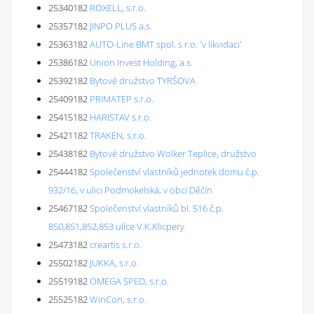
25340182
ROXELL, s.r.o.
25357182
JINPO PLUS a.s.
25363182
AUTO-Line BMT spol. s r.o. 'v likvidaci'
25386182
Union Invest Holding, a.s.
25392182
Bytové družstvo TYRŠOVA
25409182
PRIMATEP s.r.o.
25415182
HARISTAV s.r.o.
25421182
TRAKEN, s.r.o.
25438182
Bytové družstvo Wolker Teplice, družstvo
25444182
Společenství vlastníků jednotek domu č.p.
932/16, v ulici Podmokelská, v obci Děčín
25467182
Společenství vlastníků bl. 516 č.p.
850,851,852,853 ulice V.K.Klicpery
25473182
creartis s.r.o.
25502182
JUKKA, s.r.o.
25519182
OMEGA SPED, s.r.o.
25525182
WinCon, s.r.o.