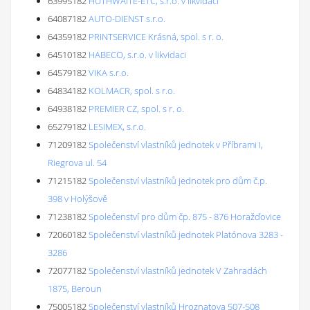
63995182
HUTHWAITE-ETC, s.r.o. v likvidaci
64087182
AUTO-DIENST s.r.o.
64359182
PRINTSERVICE Krásná, spol. s r. o.
64510182
HABECO, s.r.o. v likvidaci
64579182
VIKA s.r.o.
64834182
KOLMACR, spol. s r.o.
64938182
PREMIER CZ, spol. s r. o.
65279182
LESIMEX, s.r.o.
71209182
Společenství vlastníků jednotek v Příbrami I,
Riegrova ul. 54
71215182
Společenství vlastníků jednotek pro dům č.p.
398 v Holýšově
71238182
Společenství pro dům čp. 875 - 876 Horažďovice
72060182
Společenství vlastníků jednotek Platónova 3283 -
3286
72077182
Společenství vlastníků jednotek V Zahradách
1875, Beroun
75005182
Společenství vlastníků Hroznatova 507-508