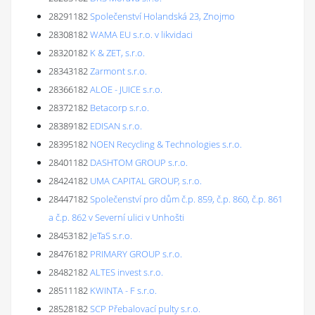
28291182
Společenství Holandská 23, Znojmo
28308182
WAMA EU s.r.o. v likvidaci
28320182
K & ZET, s.r.o.
28343182
Zarmont s.r.o.
28366182
ALOE - JUICE s.r.o.
28372182
Betacorp s.r.o.
28389182
EDISAN s.r.o.
28395182
NOEN Recycling & Technologies s.r.o.
28401182
DASHTOM GROUP s.r.o.
28424182
UMA CAPITAL GROUP, s.r.o.
28447182
Společenství pro dům č.p. 859, č.p. 860, č.p. 861
a č.p. 862 v Severní ulici v Unhošti
28453182
JeTaS s.r.o.
28476182
PRIMARY GROUP s.r.o.
28482182
ALTES invest s.r.o.
28511182
KWINTA - F s.r.o.
28528182
SCP Přebalovací pulty s.r.o.