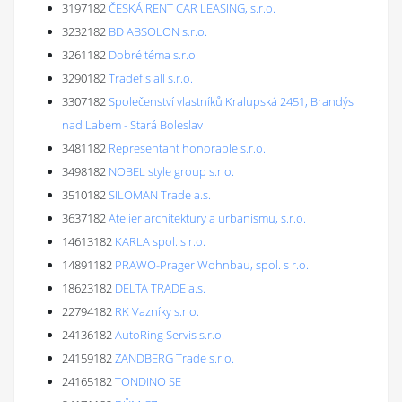
3197182
ČESKÁ RENT CAR LEASING, s.r.o.
3232182
BD ABSOLON s.r.o.
3261182
Dobré téma s.r.o.
3290182
Tradefis all s.r.o.
3307182
Společenství vlastníků Kralupská 2451, Brandýs
nad Labem - Stará Boleslav
3481182
Representant honorable s.r.o.
3498182
NOBEL style group s.r.o.
3510182
SILOMAN Trade a.s.
3637182
Atelier architektury a urbanismu, s.r.o.
14613182
KARLA spol. s r.o.
14891182
PRAWO-Prager Wohnbau, spol. s r.o.
18623182
DELTA TRADE a.s.
22794182
RK Vazníky s.r.o.
24136182
AutoRing Servis s.r.o.
24159182
ZANDBERG Trade s.r.o.
24165182
TONDINO SE