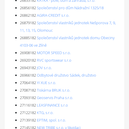
26833182
KATKA - pole, dům a zahrada, s.r.o.
26856182
Společenství pro dům Nádražní 1325/18
26862182
AGIRA-CREDIT s.r.o.
26879182
Společenství vlastníků jednotek Nešporova 7, 9,
11, 13, 15, Olomouc
26885182
Společenství vlastníků jednotek domu Obeciny
4103-06 ve Zlíně
26908182
MOTOR SPEED s.r.o.
26920182
RVC sportswear s.r.o
26943182
JOV s.r.o.
26966182
Odbytové družstvo Sádek, družstvo
27064182
YI XUE s.r.o.
27087182
Tiskárna BRUK s.r.o.
27093182
Geoservis Praha s.r.o.
27116182
LEASFINANCE s.r.o
27122182
KTG, s.r.o.
27139182
EPTIM, spol. s r.o.
27145182
NEW TRIBE s.r.o. v likvidaci