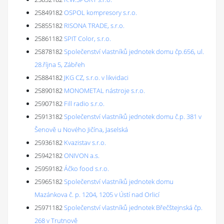
25849182
OSPOL kompresory s.r.o.
25855182
RISONA TRADE, s.r.o.
25861182
SPIT Color, s.r.o.
25878182
Společenství vlastníků jednotek domu čp.656, ul.
28.října 5, Zábřeh
25884182
JKG CZ, s.r.o. v likvidaci
25890182
MONOMETAL nástroje s.r.o.
25907182
Fill radio s.r.o.
25913182
Společenství vlastníků jednotek domu č.p. 381 v
Šenově u Nového Jičína, Jaselská
25936182
Kvazistav s.r.o.
25942182
ONIVON a.s.
25959182
Áčko food s.r.o.
25965182
Společenství vlastníků jednotek domu
Mazánkova č. p. 1204, 1205 v Ústí nad Orlicí
25971182
Společenství vlastníků jednotek Břečštejnská čp.
268 v Trutnově