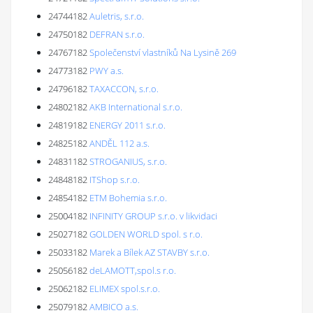
24744182
Auletris, s.r.o.
24750182
DEFRAN s.r.o.
24767182
Společenství vlastníků Na Lysině 269
24773182
PWY a.s.
24796182
TAXACCON, s.r.o.
24802182
AKB International s.r.o.
24819182
ENERGY 2011 s.r.o.
24825182
ANDĚL 112 a.s.
24831182
STROGANIUS, s.r.o.
24848182
ITShop s.r.o.
24854182
ETM Bohemia s.r.o.
25004182
INFINITY GROUP s.r.o. v likvidaci
25027182
GOLDEN WORLD spol. s r.o.
25033182
Marek a Bílek AZ STAVBY s.r.o.
25056182
deLAMOTT,spol.s r.o.
25062182
ELIMEX spol.s.r.o.
25079182
AMBICO a.s.