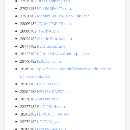
27915182
Tiras Company s.r.o.
27921182
UNION REALITY, s.r.o.
27938182
Montas Kralupy, s.r.o. v likvidaci
28065182
AQUA - TOP CB s.r.o.
28088182
TRYDJYA s.r.o.
28094182
Galerie Procházka s.r.o.
28117182
Buca Group s.r.o.
28123182
BEST daňová a účetní spol. s r.o.
28146182
EOS dent s.r.o.
28169182
Společenství vlastníků bytových jednotek pro
dům Střednice 50
28181182
LARETAN a.s.
28204182
HEDERA INVEST, a.s.
28210182
Satazen s.r.o.
28227182
RIKO PRAHA s.r.o.
28262182
ERDWA DERVA, a.s.
28279182
KEŠOVKA, a.s.
28285182
DKS Morava s.r.o.