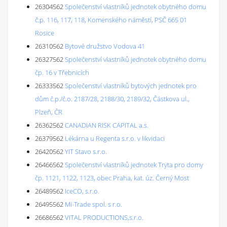
26304562
Společenství vlastníků jednotek obytného domu
č.p. 116, 117, 118, Komenského náměstí, PSČ 665 01
Rosice
26310562
Bytové družstvo Vodova 41
26327562
Společenství vlastníků jednotek obytného domu
čp. 16 v Třebnicích
26333562
Společenství vlastníků bytových jednotek pro
dům č.p./č.o. 2187/28, 2188/30, 2189/32, Částkova ul.,
Plzeň, ČR
26362562
CANADIAN RISK CAPITAL a.s.
26379562
Lékárna u Regenta s.r.o. v likvidaci
26420562
YIT Stavo s.r.o.
26466562
Společenství vlastníků jednotek Tryta pro domy
čp. 1121, 1122, 1123, obec Praha, kat. úz. Černý Most
26489562
IceCO, s.r.o.
26495562
Mi-Trade spol. s r.o.
26686562
VITAL PRODUCTIONS,s.r.o.