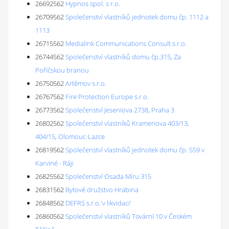
26692562
Hypnos spol. s r.o.
26709562
Společenství vlastníků jednotek domu čp. 1112 a
1113
26715562
Medialink Communications Consult s.r.o.
26744562
Společenství vlastníků domu čp.315, Za
Poříčskou branou
26750562
Artěmov s.r.o.
26767562
Fire Protection Europe s.r.o.
26773562
Společenství Jeseniova 2738, Praha 3
26802562
Společenství vlastníků Krameriova 403/13,
404/15, Olomouc-Lazce
26819562
Společenství vlastníků jednotek domu čp. 559 v
Karviné - Ráji
26825562
Společenství Osada Míru 315
26831562
Bytové družstvo Hrabina
26848562
DEFRS s.r.o.'v likvidaci'
26860562
Společenství vlastníků Tovární 10 v Českém