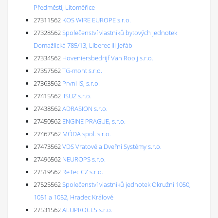
Předměstí, Litoměřice
27311562
KOS WIRE EUROPE s.r.o.
27328562
Společenství vlastníků bytových jednotek
Domažlická 785/13, Liberec III-Jeřáb
27334562
Hoveniersbedrijf Van Rooij s.r.o.
27357562
TG-mont s.r.o.
27363562
První IS, s.r.o.
27415562
JISUZ s.r.o.
27438562
ADRASION s.r.o.
27450562
ENGINE PRAGUE, s.r.o.
27467562
MÓDA spol. s r.o.
27473562
VDS Vratové a Dveřní Systémy s.r.o.
27496562
NEUROPS s.r.o.
27519562
ReTec CZ s.r.o.
27525562
Společenství vlastníků jednotek Okružní 1050,
1051 a 1052, Hradec Králové
27531562
ALUPROCES s.r.o.