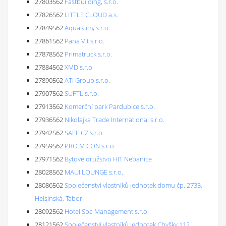
27803562
Fastbuilding, s.r.o.
27826562
LITTLE CLOUD a.s.
27849562
AquaKlim, s.r.o.
27861562
Pana Vit s.r.o.
27878562
Primatruck s.r.o.
27884562
XMD s.r.o.
27890562
ATI Group s.r.o.
27907562
SUFTL s.r.o.
27913562
Komerční park Pardubice s.r.o.
27936562
Nikolajka Trade International s.r.o.
27942562
SAFF CZ s.r.o.
27959562
PRO M CON s.r.o.
27971562
Bytové družstvo HIT Nebanice
28028562
MAUI LOUNGE s.r.o.
28086562
Společenství vlastníků jednotek domu čp. 2733,
Helsinská, Tábor
28092562
Hotel Spa Management s.r.o.
28121562
Společenství vlastníků jednotek Chyšky 112