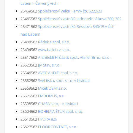
Labem - Červený vrch
25459562
Společenství Velké Hamry čp. 522,523
25465562
Společenství vlastníků jednotek Hálkova 300, 302
25471562
Společenství vlastníků Resslova 840/15 v Ústí
nad Labem
25488562
Řádek a spol. s r.o.
25494562
www.ballet.cz s.r.o.
25517562
Architekti Hrůša & spol., Ateliér Brno, s.r.o.
25523562
JJP Stav, s.r.o.
25546562
AVEC AUDIT, spol. s r.o.
25552562
Svět tisku, spol. s r.o. v likvidaci
25569562
Míček DEMI s.r.o.
25575562
EMDOMUS, a.s.
25598562
CHASA s.r.o. - v likvidaci
25604562
BOHEMIA ŠTUK spol. s r.o.
25610562
HYDRA a.s.
25627562
FLOORCONTACT, s.r.o.