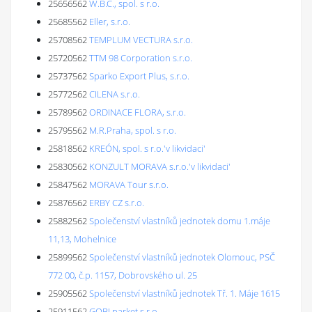
25656562
W.B.C., spol. s r.o.
25685562
Eller, s.r.o.
25708562
TEMPLUM VECTURA s.r.o.
25720562
TTM 98 Corporation s.r.o.
25737562
Sparko Export Plus, s.r.o.
25772562
CILENA s.r.o.
25789562
ORDINACE FLORA, s.r.o.
25795562
M.R.Praha, spol. s r.o.
25818562
KREÓN, spol. s r.o.'v likvidaci'
25830562
KONZULT MORAVA s.r.o.'v likvidaci'
25847562
MORAVA Tour s.r.o.
25876562
ERBY CZ s.r.o.
25882562
Společenství vlastníků jednotek domu 1.máje
11,13, Mohelnice
25899562
Společenství vlastníků jednotek Olomouc, PSČ
772 00, č.p. 1157, Dobrovského ul. 25
25905562
Společenství vlastníků jednotek Tř. 1. Máje 1615
25911562
GOBI parket s.r.o.