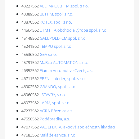
43227562
ALL IMPEX B + M spol. s r.o.
43389562
BETTIM, spol. s r.o.
43870562
KOTEX, spol. s r.o.
44564562
L I M I T A obchod a výroba spol. s r.o.
45148562
GALLPOLL-ICM,spol. s r.o.
45241562
TEMPO spol. s r.o.
45536562
GEA s.r.o.
45791562
MaRco AUTOMATION s.r.o.
46352562
Fiamm Automotive Czech, a.s.
46711562
EBEN - interiér, spol. s r.o.
46902562
GRANDO, spol. s r.o.
46960562
i STAVBY, s.r.o.
46977562
LARM, spol. s r.o.
47237562
AGRA Březnice a.s.
47550562
Poděbradka, a.s.
47677562
VAE EFEKTA, akciová společnost v likvidaci
47683562
Malá železnice, s.r.o.