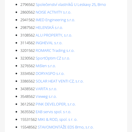
2796562
Společenství vlastníků U Leskavy 25, Brno
2860562
NOISE ACTIVITY s.r.o.
2941562
IMED Engineering s.r.o.
2987562
HELENSKÁ s.r.o.
3108562
ALU PROPERTY, s.r.o.
3114562
INGHEVAL s.r.o.
3201562
ROMARC Trading s.r.o.
3230562
SportOptim CZ s.r.o.
3276562
Mišlen s.r.o.
3334562
DORYASPO s.r.o.
3386562
SOLAR HEAT VENTI CZ, s.r.o.
3438562
VARITA s.r.o.
3548562
Vieweg s.r.o.
3612562
PINK DEVELOPER, s.r.o.
3635562
EAB servis spol. s r.o.
15531562
MIKI & ROD, spol. s r. o.
15548562
STAVOMONTÁŽE EDS Brno, s.r.o.