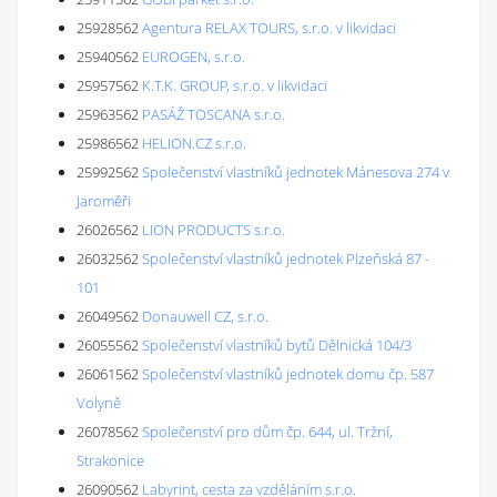
25928562
Agentura RELAX TOURS, s.r.o. v likvidaci
25940562
EUROGEN, s.r.o.
25957562
K.T.K. GROUP, s.r.o. v likvidaci
25963562
PASÁŽ TOSCANA s.r.o.
25986562
HELION.CZ s.r.o.
25992562
Společenství vlastníků jednotek Mánesova 274 v
Jaroměři
26026562
LION PRODUCTS s.r.o.
26032562
Společenství vlastníků jednotek Plzeňská 87 -
101
26049562
Donauwell CZ, s.r.o.
26055562
Společenství vlastníků bytů Dělnická 104/3
26061562
Společenství vlastníků jednotek domu čp. 587
Volyně
26078562
Společenství pro dům čp. 644, ul. Tržní,
Strakonice
26090562
Labyrint, cesta za vzděláním s.r.o.