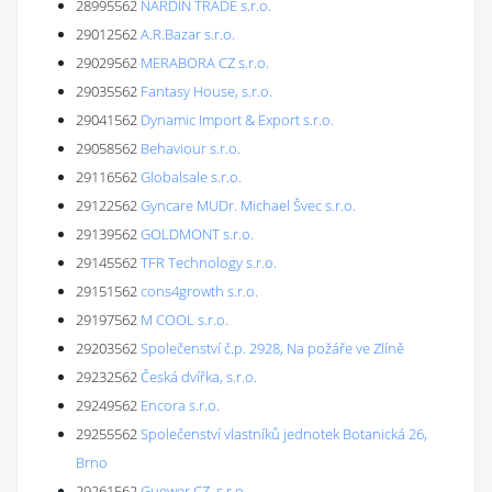
28995562
NARDIN TRADE s.r.o.
29012562
A.R.Bazar s.r.o.
29029562
MERABORA CZ s.r.o.
29035562
Fantasy House, s.r.o.
29041562
Dynamic Import & Export s.r.o.
29058562
Behaviour s.r.o.
29116562
Globalsale s.r.o.
29122562
Gyncare MUDr. Michael Švec s.r.o.
29139562
GOLDMONT s.r.o.
29145562
TFR Technology s.r.o.
29151562
cons4growth s.r.o.
29197562
M COOL s.r.o.
29203562
Společenství č.p. 2928, Na požáře ve Zlíně
29232562
Česká dvířka, s.r.o.
29249562
Encora s.r.o.
29255562
Společenství vlastníků jednotek Botanická 26,
Brno
29261562
Guewer CZ, s.r.o.