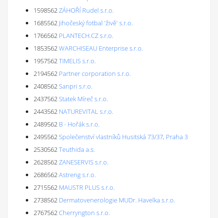
1598562
ZÁHOŘÍ Rudel s.r.o.
1685562
Jihočeský fotbal 'živě' s.r.o.
1766562
PLANTECH.CZ s.r.o.
1853562
WARCHISEAU Enterprise s.r.o.
1957562
TIMELIS s.r.o.
2194562
Partner corporation s.r.o.
2408562
Sanpri s.r.o.
2437562
Statek Míreč s.r.o.
2443562
NATUREVITAL s.r.o.
2489562
B - Hořák s.r.o.
2495562
Společenství vlastníků Husitská 73/37, Praha 3
2530562
Teuthida a.s.
2628562
ZANESERVIS s.r.o.
2686562
Astreng s.r.o.
2715562
MAUSTR PLUS s.r.o.
2738562
Dermatovenerologie MUDr. Havelka s.r.o.
2767562
Cherryngton s.r.o.