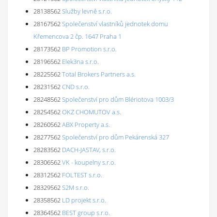
28138562
Služby levně s.r.o.
28167562
Společenství vlastníků jednotek domu
Křemencova 2 čp. 1647 Praha 1
28173562
BP Promotion s.r.o.
28196562
Elek3na s.r.o.
28225562
Total Brokers Partners a.s.
28231562
CND s.r.o.
28248562
Společenství pro dům Blériotova 1003/3
28254562
OKZ CHOMUTOV a.s.
28260562
ABX Property a.s.
28277562
Společenství pro dům Pekárenská 327
28283562
DACH-JASTAV, s.r.o.
28306562
VK - koupelny s.r.o.
28312562
FOLTEST s.r.o.
28329562
S2M s.r.o.
28358562
LD projekt s.r.o.
28364562
BEST group s.r.o.