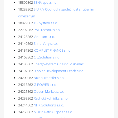
15890562
SENA spol.s.r.o.
18233562
S U R Y Obchodní společnost s ručením
omezeným
18829562
TSI System s.r.o.
22792562
PAL Technik s.r.o.
24128562
Velorum s.r.o.
24140562
Shira-Vary s.r.o.
24157562
KOMPLET FINANCE s.r.o.
24163562
CitySolution s.r.o.
24186562
Energo-system CZ s.r.o. v likvidaci
24192562
Bipolar Development Czech s.r.o.
24209562
Nixon Transfer s.r.o.
24215562
G-POWER s.r.o.
24221562
Queen Market s.r.o.
24238562
Radlická vyhlídka, s.r.o.
24244562
NHK Solutions s.r.o.
24250562
MUDr. Patrik Krpčiar s.r.o.