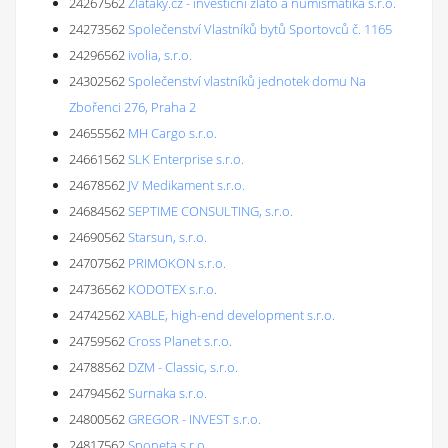
24267562
Zlaťáky.cz - investiční zlato a numismatika s.r.o.
24273562
Společenství Vlastníků bytů Sportovců č. 1165
24296562
ivolia, s.r.o.
24302562
Společenství vlastníků jednotek domu Na
Zbořenci 276, Praha 2
24655562
MH Cargo s.r.o.
24661562
SLK Enterprise s.r.o.
24678562
JV Medikament s.r.o.
24684562
SEPTIME CONSULTING, s.r.o.
24690562
Starsun, s.r.o.
24707562
PRIMOKON s.r.o.
24736562
KODOTEX s.r.o.
24742562
XABLE, high-end development s.r.o.
24759562
Cross Planet s.r.o.
24788562
DZM - Classic, s.r.o.
24794562
Surnaka s.r.o.
24800562
GREGOR - INVEST s.r.o.
24817562
Sponeta s.r.o.