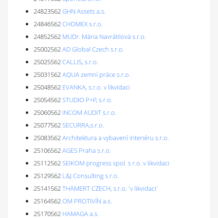
24823562
GHN Assets a.s.
24846562
CHOMEX s.r.o.
24852562
MUDr. Mária Navrátilová s.r.o.
25002562
AD Global Czech s.r.o.
25025562
CALLIS, s.r.o.
25031562
AQUA zemní práce s.r.o.
25048562
EVANKA, s.r.o. v likvidaci
25054562
STUDIO P+P, s.r.o.
25060562
INCOM AUDIT s.r.o.
25077562
SECURRA,s.r.o.
25083562
Architektura a vybavení interiéru s.r.o.
25106562
AGES Praha s.r.o.
25112562
SEIKOM progress spol. s r.o. v likvidaci
25129562
L&J Consulting s.r.o.
25141562
THÄMERT CZECH, s.r.o. 'v likvidaci'
25164562
OM PROTIVÍN a.s.
25170562
HAMAGA a.s.