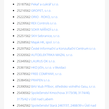
25187562
Pekař a cukrář s.r.o.
25216562
GROPET, s.r.o.
25222562
ORIO - ROKO, s.r.o.
25239562
REX Controls s.r.o.
25245562
SOKR NÁŘADÍ s.r.o.
25251562
SKH Sebranice, s.r.o.
25268562
Majak HK, spol. s r.o.
25297562
České Informační a Konzultační Centrum s.r.o.
25326562
AUTOELEKTRIKA MAZAL s.r.o.
25349562
LAURUS OK s.r.o.
25361562
HKD Jičín, s.r.o. v likvidaci
25378562
FREE COMPANY, s.r.o.
25384562
PRAPEN s.r.o.
25390562
BAV klub Příbor, středisko volného času, s.r.o.
25436562
Společenství Kmochova 3173/38, 3174/40,
3175/42 v Ústí nad Labem
25442562
Společenství Stará 2467/37, 2468/39 v Ústí nad