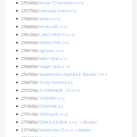
27554562
Revize TZ Pardubice s.r.o.
27577562
Palmovka Invest s.r.o.
27583562
Stratco s.r.o.
27606562
Northcraft, s.r.o.
27612562
LANCZ REALITY s.r.o.
27635562
VAVAN STAV s.r.o.
27641562
Agrovan, s.r.o.
27658562
Matro Real s.r.o.
27664562
Skagen spol. s r.o.
27670562
Společenství vlastníků E. Beneše 11/17
27687562
Trinity viladomy a.s.
27722562
AUTOBANDIK - CZ s.r.o.
27739562
STOENER s.r.o.
27745562
DISMONIE a.s.
27751562
AERO park, s.r.o.
27768562
DEMOLICE REAL s.r.o. ' v likvidaci '
27774562
Notebooky-CZ s.r.o. v likvidaci