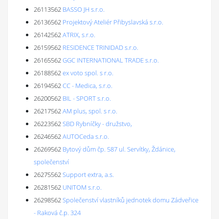
26113562
BASSO JH s.r.o.
26136562
Projektový Ateliér Přibyslavská s.r.o.
26142562
ATRIX, s.r.o.
26159562
RESIDENCE TRINIDAD s.r.o.
26165562
GGC INTERNATIONAL TRADE s.r.o.
26188562
ex voto spol. s r.o.
26194562
CC - Medica, s.r.o.
26200562
BIL - SPORT s.r.o.
26217562
AM plus, spol. s r.o.
26223562
SBD Rybníčky - družstvo,
26246562
AUTOCeda s.r.o.
26269562
Bytový dům čp. 587 ul. Servítky, Ždánice,
společenství
26275562
Support extra, a.s.
26281562
UNITOM s.r.o.
26298562
Společenství vlastníků jednotek domu Zádveřice
- Raková č.p. 324