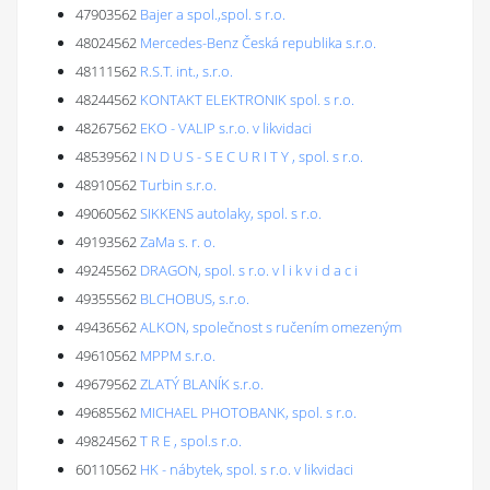
47903562
Bajer a spol.,spol. s r.o.
48024562
Mercedes-Benz Česká republika s.r.o.
48111562
R.S.T. int., s.r.o.
48244562
KONTAKT ELEKTRONIK spol. s r.o.
48267562
EKO - VALIP s.r.o. v likvidaci
48539562
I N D U S - S E C U R I T Y , spol. s r.o.
48910562
Turbin s.r.o.
49060562
SIKKENS autolaky, spol. s r.o.
49193562
ZaMa s. r. o.
49245562
DRAGON, spol. s r.o. v l i k v i d a c i
49355562
BLCHOBUS, s.r.o.
49436562
ALKON, společnost s ručením omezeným
49610562
MPPM s.r.o.
49679562
ZLATÝ BLANÍK s.r.o.
49685562
MICHAEL PHOTOBANK, spol. s r.o.
49824562
T R E , spol.s r.o.
60110562
HK - nábytek, spol. s r.o. v likvidaci