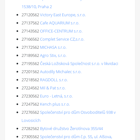
1538/10, Praha 2
27120562
Victory East Europe, s.r.o.
27137562
Cafe AQUARIUM s.r.o.
27143562
OFFICE-CENTRUM s.r.o.
27166562
Complet Service CZ,s.r.o.
27172562
MICHASA s.r.o.
27189562
Agro Stix, s.r.o.
27195562
Česká Ložisková Společnost s.r.o. v likvidaci
27201562
Autodíly Michalec s.r.o.
27218562
RAGDOLL s.r.o.
27224562
Mil & Pat s.r.o.
27230562
Euro - Letná, s.r.o.
27247562
Kench plus s.r.o.
27276562
Společenství pro dům Osvoboditelů 938 v
Lovosicích
27282562
Bytové družstvo Žerotínova 355/44
27305562
Společenství pro dům č.p. 55, ul. Alšova,