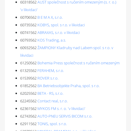
60318562
AUST společnost s ručením omezeným (s. r. o.)
'v likvidaci'
60706562
B E M A X, s.r.o.
60735562
KOBYS, spol. s r.o. v likvidaci
60741562
ABRAXAS, s.r.o. v likvidaci
60793562
KOS Trading, a.s.
60932562
ŽAMPIONY Kladruby nad Labem spol. s r.o. v
likvidaci
61250562
Bohemia Press společnost s ručením omezeným
61325562
FERAHEM, s.r.o.
61539562
ROVER s.r.o.
61852562
BA Betriebsobjekte Praha, spol. s r.o.
62025562
BETA - RS, s.r.o.
62245562
Contact real, s.r.o.
62361562
MYKOS FM s. r. o. 'v likvidaci'
62743562
AUTO-PNEU SERVIS BICOM s.r.o.
62911562
TONIS, spol. s r.o.