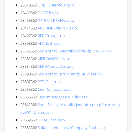
28370562
Elite Hunter-tour s.r.o.
28439562
ELIEZER s.r.o.
28468562
PATRON PRAHA, s.r.o.
28474562
AUCTION WINNER s.r.o.
28497562
REP Group s.r.o.
28503562
AKA-tech s.r.o.
28532562
Společenství vlastníků domu čp. 1143-1144
28561562
MERIDIANBAU s.r.o.
28584562
ALPHA servis CZ s.r.o.
28590562
Společenství pro dům čp. 46 v Jeseníku
28607562
FED-OIL s.r.o.
28613562
Cedr Company s.r.o.
28636562
Faktum reality s.r.o. 'v likvidaci'
28642562
Společenství vlastníků jednotek pro dům tř. Míru
600/31, Olomouc
28659562
ELMAX pro s.r.o.
28665562
Sultán Intenational Company Spol. s r.o.