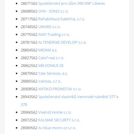
28671562
Společenství pro dům 390 SNP Liberec
28688562
GYN - SONO s.r.o.
28717562
Rehabilitace Kateřina, s.r.o.
28746562
UWARE s.r.o.
28775562
ANO Trading s.r.o.
28781562
ALTENERGIE DEVELOP s.r.o.
28804562
MIDAM a.s.
28827562
Catof real s.r.o.
28862562
MB DOMUS SE
28879562
Yale Services, a.s.
28885562
Valreas, s.r.o.
28908562
ANTIKO PROMSTAV s.r.o.
28943562
Společenství vlastníků Veronské náměstí 377 a
378
28966562
Vivendi Home s.r.o.
28972562
KALMAR SECURITY s.r.o.
28989562
Av blue monn cz s.r.o.