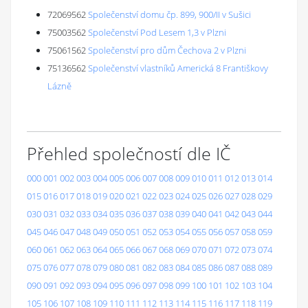
72069562
Společenství domu čp. 899, 900/II v Sušici
75003562
Společenství Pod Lesem 1,3 v Plzni
75061562
Společenství pro dům Čechova 2 v Plzni
75136562
Společenství vlastníků Americká 8 Františkovy
Lázně
Přehled společností dle IČ
000
001
002
003
004
005
006
007
008
009
010
011
012
013
014
015
016
017
018
019
020
021
022
023
024
025
026
027
028
029
030
031
032
033
034
035
036
037
038
039
040
041
042
043
044
045
046
047
048
049
050
051
052
053
054
055
056
057
058
059
060
061
062
063
064
065
066
067
068
069
070
071
072
073
074
075
076
077
078
079
080
081
082
083
084
085
086
087
088
089
090
091
092
093
094
095
096
097
098
099
100
101
102
103
104
105
106
107
108
109
110
111
112
113
114
115
116
117
118
119