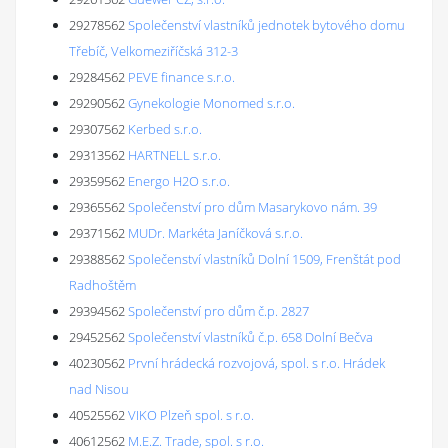
29278562
Společenství vlastníků jednotek bytového domu
Třebíč, Velkomeziříčská 312-3
29284562
PEVE finance s.r.o.
29290562
Gynekologie Monomed s.r.o.
29307562
Kerbed s.r.o.
29313562
HARTNELL s.r.o.
29359562
Energo H2O s.r.o.
29365562
Společenství pro dům Masarykovo nám. 39
29371562
MUDr. Markéta Janíčková s.r.o.
29388562
Společenství vlastníků Dolní 1509, Frenštát pod
Radhoštěm
29394562
Společenství pro dům č.p. 2827
29452562
Společenství vlastníků č.p. 658 Dolní Bečva
40230562
První hrádecká rozvojová, spol. s r.o. Hrádek
nad Nisou
40525562
VIKO Plzeň spol. s r.o.
40612562
M.E.Z. Trade, spol. s r.o.