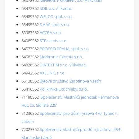
63078562
MINERAL PRAMENY, a.s.- v likvidaci
63472562
SOIL a.s. v likvidaci
63489562
WELCO spol. s r.o.
63495562
S.A.W. spol. s r.o.
63987562
ACCRA s.r.o.
64085562
STB servis s.r.o.
64577562
PROCRO PRAHA, spol. s r.o.
64583562
Medtronic Czechia s.r.o.
64826562
DIATEXT M s.r.o. v likvidaci
64942562
AXELINK, s.r.o.
65138562
Bytové družstvo Žerotínova Vsetín
65416562
Poliklinika Litochleby, s.r.o.
71190562
'Společenství vlastníků jednotek Heřmanova
Huť, čp. Sídliště 225'
71236562
Společenství pro dům Tyršova 476, Týnec n.
Labem
72023562
Společenství vlastníků pro dům Jiráskova 454
Mariánské Lázně