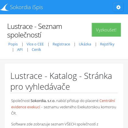
Sokordia iSpis
Lustrace - Seznam
Vyzkoušet!
společností
Popis
Více o CEE
Registrace
Ukázka
Rejstříky
API
Ceník
Lustrace - Katalog - Stránka
pro vyhledávače
Společnost
Sokordia, s.r.o.
nabízí přístup do placené
Centrální
evidence exekucí
– seznamu vedeného Exekutorskou komorou
ČR.
Software zde zobrazuje seznam VŠECH společností z