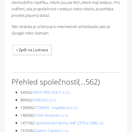
obchodního rejstříku, nikoliv pouze těch, které mají exekuci. Pro
ověření, zda je společnost v exekuci nebo nikoliv, je potřeba
provést placený dotaz.
Tato stránka je určena pro internetové vyhledávače jako je
Google nebo Seznam.
»
Zpět na Lustrace
Přehled společností
(...
562
)
545562
MAXI PRO GOLF s.r.o.
869562
FINESAS s.r.o.
1390562
TOMAN - majetková s.r.o.
1465562
Flob Ventures s.r.o.
1471562
Společenství domu SNP 2379 a 2380, UL
1575562
Exelon Capital s.r.o.