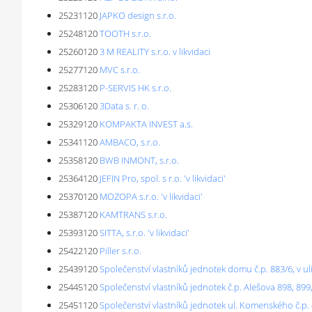
25231120
JAPKO design s.r.o.
25248120
TOOTH s.r.o.
25260120
3 M REALITY s.r.o. v likvidaci
25277120
MVC s.r.o.
25283120
P-SERVIS HK s.r.o.
25306120
3Data s. r. o.
25329120
KOMPAKTA INVEST a.s.
25341120
AMBACO, s.r.o.
25358120
BWB INMONT, s.r.o.
25364120
JEFIN Pro, spol. s r.o. 'v likvidaci'
25370120
MOZOPA s.r.o. 'v likvidaci'
25387120
KAMTRANS s.r.o.
25393120
SITTA, s.r.o. 'v likvidaci'
25422120
Piller s.r.o.
25439120
Společenství vlastníků jednotek domu č.p. 883/6, v uli
25445120
Společenství vlastníků jednotek č.p. Alešova 898, 89
25451120
Společenství vlastníků jednotek ul. Komenského č.p