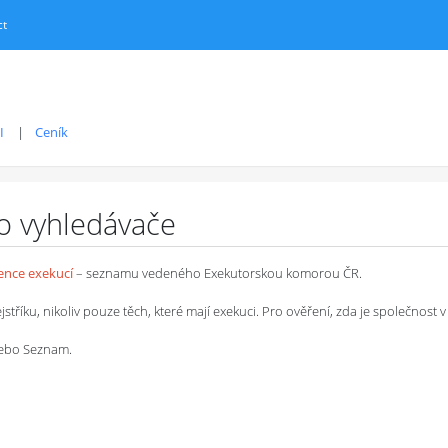
ct
I
Ceník
ro vyhledávače
dence exekucí
– seznamu vedeného Exekutorskou komorou ČR.
íku, nikoliv pouze těch, které mají exekuci. Pro ověření, zda je společnost v 
 nebo Seznam.