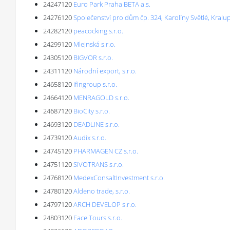
24247120
Euro Park Praha BETA a.s.
24276120
Společenství pro dům čp. 324, Karolíny Světlé, Kralu
24282120
peacocking s.r.o.
24299120
Mlejnská s.r.o.
24305120
BIGVOR s.r.o.
24311120
Národní export, s.r.o.
24658120
ifingroup s.r.o.
24664120
MENRAGOLD s.r.o.
24687120
BioCity s.r.o.
24693120
DEADLINE s.r.o.
24739120
Audix s.r.o.
24745120
PHARMAGEN CZ s.r.o.
24751120
SIVOTRANS s.r.o.
24768120
MedexConsaltInvestment s.r.o.
24780120
Aldeno trade, s.r.o.
24797120
ARCH DEVELOP s.r.o.
24803120
Face Tours s.r.o.