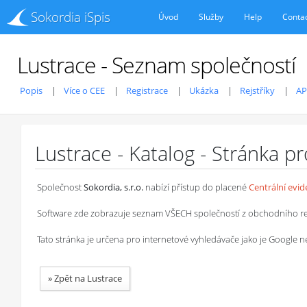
Sokordia iSpis
Úvod
Služby
Help
Conta
Lustrace - Seznam společností
Popis
Více o CEE
Registrace
Ukázka
Rejstříky
AP
Lustrace - Katalog - Stránka p
Společnost
Sokordia, s.r.o.
nabízí přístup do placené
Centrální evi
Software zde zobrazuje seznam VŠECH společností z obchodního rejstř
Tato stránka je určena pro internetové vyhledávače jako je Google
»
Zpět na Lustrace