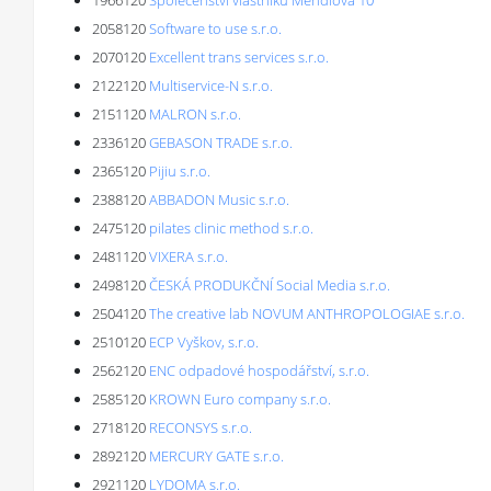
1966120
Společenství vlastníků Mendlova 10
2058120
Software to use s.r.o.
2070120
Excellent trans services s.r.o.
2122120
Multiservice-N s.r.o.
2151120
MALRON s.r.o.
2336120
GEBASON TRADE s.r.o.
2365120
Pijiu s.r.o.
2388120
ABBADON Music s.r.o.
2475120
pilates clinic method s.r.o.
2481120
VIXERA s.r.o.
2498120
ČESKÁ PRODUKČNÍ Social Media s.r.o.
2504120
The creative lab NOVUM ANTHROPOLOGIAE s.r.o.
2510120
ECP Vyškov, s.r.o.
2562120
ENC odpadové hospodářství, s.r.o.
2585120
KROWN Euro company s.r.o.
2718120
RECONSYS s.r.o.
2892120
MERCURY GATE s.r.o.
2921120
LYDOMA s.r.o.