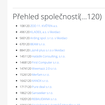
Přehled společností
(...
120
)
108120
ZOD 11. KVĚTEN a.s.
496120
KLADEX, a.s. v likvidaci
560120
Arding spol. s r.o. v likvidaci
670120
BEAM s.r.o.
884120
Lázně plus s.r.o.v likvidaci
1451120
Haládik Consulting, s.r.o.
1468120
First Computer s.r.o.
1474120
Weemazz 2.0 s.r.o.
1526120
Merfam s.r.o.
1642120
XANOX s.r.o.
1717120
Pure deal s.r.o.
1862120
Sanseeker s.r.o.
1920120
REBAUDIANA s.r.o.