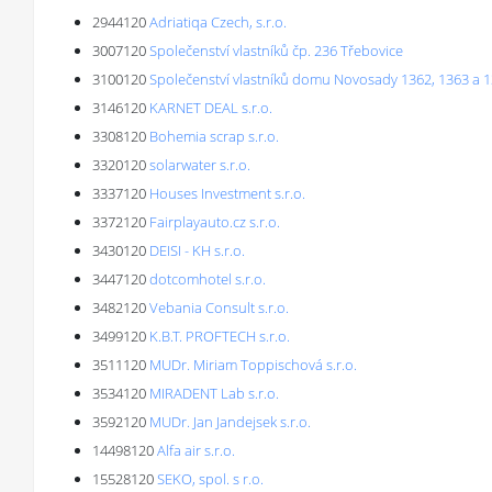
2944120
Adriatiqa Czech, s.r.o.
3007120
Společenství vlastníků čp. 236 Třebovice
3100120
Společenství vlastníků domu Novosady 1362, 1363 a 
3146120
KARNET DEAL s.r.o.
3308120
Bohemia scrap s.r.o.
3320120
solarwater s.r.o.
3337120
Houses Investment s.r.o.
3372120
Fairplayauto.cz s.r.o.
3430120
DEISI - KH s.r.o.
3447120
dotcomhotel s.r.o.
3482120
Vebania Consult s.r.o.
3499120
K.B.T. PROFTECH s.r.o.
3511120
MUDr. Miriam Toppischová s.r.o.
3534120
MIRADENT Lab s.r.o.
3592120
MUDr. Jan Jandejsek s.r.o.
14498120
Alfa air s.r.o.
15528120
SEKO, spol. s r.o.