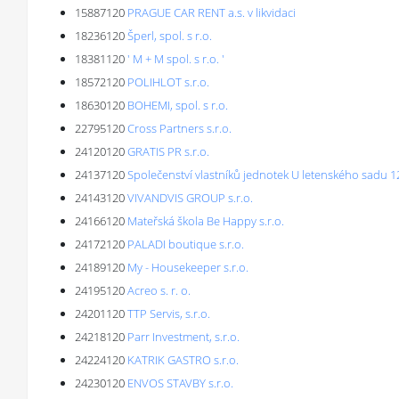
15887120
PRAGUE CAR RENT a.s. v likvidaci
18236120
Šperl, spol. s r.o.
18381120
' M + M spol. s r.o. '
18572120
POLIHLOT s.r.o.
18630120
BOHEMI, spol. s r.o.
22795120
Cross Partners s.r.o.
24120120
GRATIS PR s.r.o.
24137120
Společenství vlastníků jednotek U letenského sadu 1
24143120
VIVANDVIS GROUP s.r.o.
24166120
Mateřská škola Be Happy s.r.o.
24172120
PALADI boutique s.r.o.
24189120
My - Housekeeper s.r.o.
24195120
Acreo s. r. o.
24201120
TTP Servis, s.r.o.
24218120
Parr Investment, s.r.o.
24224120
KATRIK GASTRO s.r.o.
24230120
ENVOS STAVBY s.r.o.