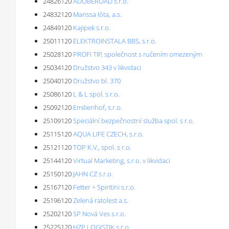
24826120
ADOBEROAD s.r.o.
24832120
Marissa Ióta, a.s.
24849120
Kajipek s.r.o.
25011120
ELEKTROINSTALA BBS, s.r.o.
25028120
PROFI TIP, společnost s ručením omezeným
25034120
Družstvo 343 v likvidaci
25040120
Družstvo bl. 370
25086120
L & L spol. s r.o.
25092120
Emilienhof, s.r.o.
25109120
Speciální bezpečnostní služba spol. s r.o.
25115120
AQUA LIFE CZECH, s.r.o.
25121120
TOP K.V., spol. s r.o.
25144120
Virtual Marketing, s.r.o. v likvidaci
25150120
JAHN CZ s.r.o.
25167120
Fetter + Spiritini s.r.o.
25196120
Zelená ratolest a.s.
25202120
SP Nová Ves s.r.o.
25225120
HZP LOGISTIK s.r.o.