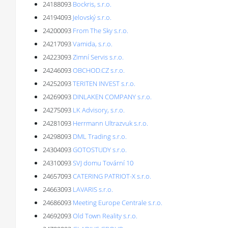
24188093
Bockris, s.r.o.
24194093
Jelovský s.r.o.
24200093
From The Sky s.r.o.
24217093
Vamida, s.r.o.
24223093
Zimní Servis s.r.o.
24246093
OBCHOD.CZ s.r.o.
24252093
TERITEN INVEST s.r.o.
24269093
DINLAKEN COMPANY s.r.o.
24275093
LK Advisory, s.r.o.
24281093
Herrmann Ultrazvuk s.r.o.
24298093
DML Trading s.r.o.
24304093
GOTOSTUDY s.r.o.
24310093
SVJ domu Tovární 10
24657093
CATERING PATRIOT-X s.r.o.
24663093
LAVARIS s.r.o.
24686093
Meeting Europe Centrale s.r.o.
24692093
Old Town Reality s.r.o.