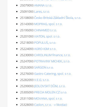
25079093
AMANA s.r.o.
25091093
Lares, s.r.o.
25108093
Česko Britská Základní Škola, s.r.o.
25143093
MOPRAG, spol. s r.o.
25195093
CHINAMED s.r.o.
25201093
VIATON, spol. s r.o.
25218093
POPULUS, s.r.o.
25224093
AGRO-IGM s.r.o.
25230093
CAROLINUM finance, s.r.o.
25247093
POTRAVINY MICHEK, s.r.o.
25253093
SARGON s.r.o.
25276093
Gastro Catering, spol. s r.o.
25282093
V.E.G. s.r.o.
25299093
JEDLOVSKÝ DŮM, s.r.o.
25305093
PRECIA MOLEN CZ s.r.o.
25311093
MOVANA, spol. s r.o.
25328093
Caslon, s.r.o. - v likvidaci