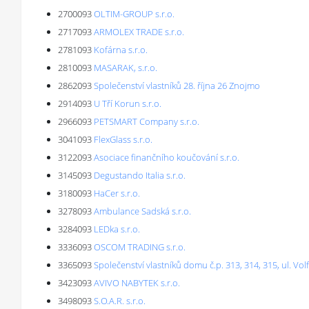
2700093
OLTIM-GROUP s.r.o.
2717093
ARMOLEX TRADE s.r.o.
2781093
Kofárna s.r.o.
2810093
MASARAK, s.r.o.
2862093
Společenství vlastníků 28. října 26 Znojmo
2914093
U Tří Korun s.r.o.
2966093
PETSMART Company s.r.o.
3041093
FlexGlass s.r.o.
3122093
Asociace finančního koučování s.r.o.
3145093
Degustando Italia s.r.o.
3180093
HaCer s.r.o.
3278093
Ambulance Sadská s.r.o.
3284093
LEDka s.r.o.
3336093
OSCOM TRADING s.r.o.
3365093
Společenství vlastníků domu č.p. 313, 314, 315, ul. Vol
3423093
AVIVO NABYTEK s.r.o.
3498093
S.O.A.R. s.r.o.