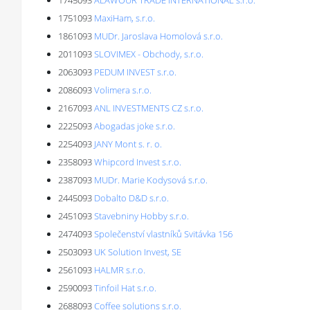
1745093
ALAWOUR TRADE INTERNATIONAL s.r.o.
1751093
MaxiHam, s.r.o.
1861093
MUDr. Jaroslava Homolová s.r.o.
2011093
SLOVIMEX - Obchody, s.r.o.
2063093
PEDUM INVEST s.r.o.
2086093
Volimera s.r.o.
2167093
ANL INVESTMENTS CZ s.r.o.
2225093
Abogadas joke s.r.o.
2254093
JANY Mont s. r. o.
2358093
Whipcord Invest s.r.o.
2387093
MUDr. Marie Kodysová s.r.o.
2445093
Dobalto D&D s.r.o.
2451093
Stavebniny Hobby s.r.o.
2474093
Společenství vlastníků Svitávka 156
2503093
UK Solution Invest, SE
2561093
HALMR s.r.o.
2590093
Tinfoil Hat s.r.o.
2688093
Coffee solutions s.r.o.