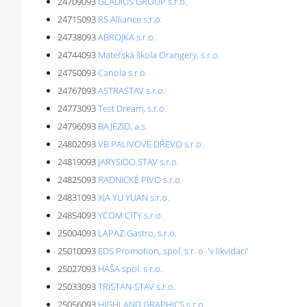
24709093
GLADIUS GROUP s.r.o.
24715093
RS Alliance s.r.o.
24738093
ABROJKA s.r.o.
24744093
Mateřská škola Orangery, s.r.o.
24750093
Canola s.r.o.
24767093
ASTRASTAV s.r.o.
24773093
Test Dream, s.r.o.
24796093
BAJEZID, a.s.
24802093
VB PALIVOVÉ DŘEVO s.r.o.
24819093
JARYSIDO.STAV s.r.o.
24825093
RADNICKÉ PIVO s.r.o.
24831093
XIA YU YUAN s.r.o.
24854093
YCOM CITY s.r.o.
25004093
LAPAZ-Gastro, s.r.o.
25010093
EDS Promotion, spol. s r. o. 'v likvidaci'
25027093
HÁŠA spol. s r.o.
25033093
TRISTAN-STAV s.r.o.
25056093
HIGHLAND GRAPHICS s.r.o.