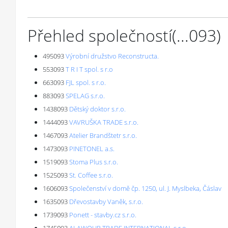
Přehled společností
(...
093
)
495093
Výrobní družstvo Reconstructa.
553093
T R I T spol. s r.o
663093
FJL spol. s r.o.
883093
SPELAG s.r.o.
1438093
Dětský doktor s.r.o.
1444093
VAVRUŠKA TRADE s.r.o.
1467093
Atelier Brandštetr s.r.o.
1473093
PINETONEL a.s.
1519093
Stoma Plus s.r.o.
1525093
St. Coffee s.r.o.
1606093
Společenství v domě čp. 1250, ul. J. Myslbeka, Čáslav
1635093
Dřevostavby Vaněk, s.r.o.
1739093
Ponett - stavby.cz s.r.o.