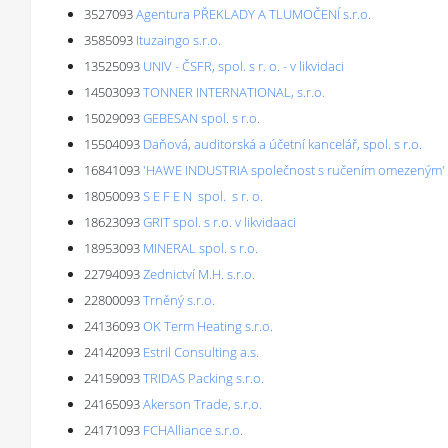
3527093
Agentura PŘEKLADY A TLUMOČENÍ s.r.o.
3585093
Ituzaingo s.r.o.
13525093
UNIV - ČSFR, spol. s r. o. - v likvidaci
14503093
TONNER INTERNATIONAL, s.r.o.
15029093
GEBESAN spol. s r.o.
15504093
Daňová, auditorská a účetní kancelář, spol. s r.o.
16841093
'HAWE INDUSTRIA společnost s ručením omezeným' v 
18050093
S E F E N spol. s r. o.
18623093
GRIT spol. s r.o. v likvidaaci
18953093
MINERAL spol. s r.o.
22794093
Zednictví M.H. s.r.o.
22800093
Trněný s.r.o.
24136093
OK Term Heating s.r.o.
24142093
Estril Consulting a.s.
24159093
TRIDAS Packing s.r.o.
24165093
Akerson Trade, s.r.o.
24171093
FCHAlliance s.r.o.