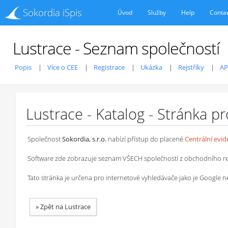
Sokordia iSpis
Úvod
Služby
Help
Conta
Lustrace - Seznam společností
Popis
Více o CEE
Registrace
Ukázka
Rejstříky
AP
Lustrace - Katalog - Stránka p
Společnost
Sokordia, s.r.o.
nabízí přístup do placené
Centrální evi
Software zde zobrazuje seznam VŠECH společností z obchodního rejstř
Tato stránka je určena pro internetové vyhledávače jako je Google
»
Zpět na Lustrace