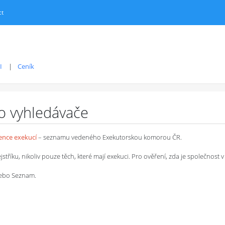
ct
I
Ceník
ro vyhledávače
dence exekucí
– seznamu vedeného Exekutorskou komorou ČR.
íku, nikoliv pouze těch, které mají exekuci. Pro ověření, zda je společnost v 
 nebo Seznam.