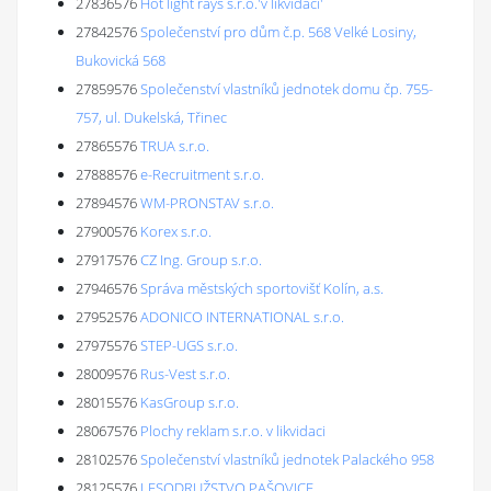
27836576
Hot light rays s.r.o.'v likvidaci'
27842576
Společenství pro dům č.p. 568 Velké Losiny,
Bukovická 568
27859576
Společenství vlastníků jednotek domu čp. 755-
757, ul. Dukelská, Třinec
27865576
TRUA s.r.o.
27888576
e-Recruitment s.r.o.
27894576
WM-PRONSTAV s.r.o.
27900576
Korex s.r.o.
27917576
CZ Ing. Group s.r.o.
27946576
Správa městských sportovišť Kolín, a.s.
27952576
ADONICO INTERNATIONAL s.r.o.
27975576
STEP-UGS s.r.o.
28009576
Rus-Vest s.r.o.
28015576
KasGroup s.r.o.
28067576
Plochy reklam s.r.o. v likvidaci
28102576
Společenství vlastníků jednotek Palackého 958
28125576
LESODRUŽSTVO PAŠOVICE