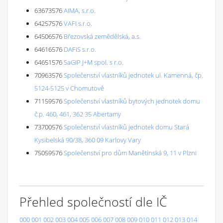
63673576
AIMA, s.r.o.
64257576
VAFI s.r.o.
64506576
Březovská zemědělská, a.s.
64616576
DAFIS s.r.o.
64651576
SaGIP J+M spol. s r.o.
70963576
Společenství vlastníků jednotek ul. Kamenná, čp.
5124-5125 v Chomutově
71159576
Společenství vlastníků bytových jednotek domu
č.p. 460, 461, 362 35 Abertamy
73700576
Společenství vlastníků jednotek domu Stará
Kysibelská 90/38, 360 09 Karlovy Vary
75059576
Společenství pro dům Manětínská 9, 11 v Plzni
Přehled společností dle IČ
000
001
002
003
004
005
006
007
008
009
010
011
012
013
014