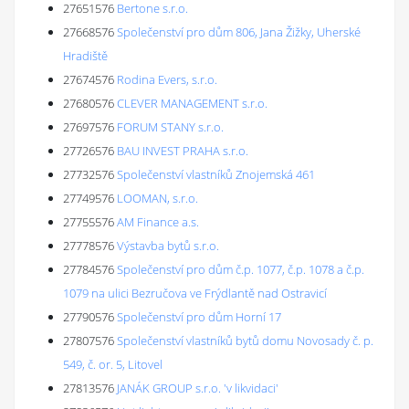
27651576
Bertone s.r.o.
27668576
Společenství pro dům 806, Jana Žižky, Uherské
Hradiště
27674576
Rodina Evers, s.r.o.
27680576
CLEVER MANAGEMENT s.r.o.
27697576
FORUM STANY s.r.o.
27726576
BAU INVEST PRAHA s.r.o.
27732576
Společenství vlastníků Znojemská 461
27749576
LOOMAN, s.r.o.
27755576
AM Finance a.s.
27778576
Výstavba bytů s.r.o.
27784576
Společenství pro dům č.p. 1077, č.p. 1078 a č.p.
1079 na ulici Bezručova ve Frýdlantě nad Ostravicí
27790576
Společenství pro dům Horní 17
27807576
Společenství vlastníků bytů domu Novosady č. p.
549, č. or. 5, Litovel
27813576
JANÁK GROUP s.r.o. 'v likvidaci'