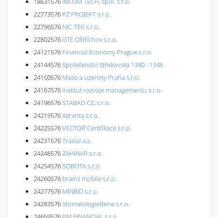
18631576
INCOM TECH, spol. s r.o.
22773576
KZ PROJEKT s.r.o.
22796576
NIC-TEK s.r.o.
22802576
GTE Dětřichov s.r.o.
24121576
Financial Economy Prague s.r.o.
24144576
Společenství Střekovská 1340 - 1346
24150576
Maso a uzeniny Praha s.r.o.
24167576
Institut rozvoje managementu s.r.o.
24196576
STABAD CZ, s.r.o.
24219576
Xeranta s.r.o.
24225576
VECTOR Certifikace s.r.o.
24231576
Traxial a.s.
24248576
ZAHINAR s.r.o.
24254576
SOBOTA s.r.o.
24260576
brainz mobile s.r.o.
24277576
MINBID s.r.o.
24283576
StomatologieBene s.r.o.
24659576
PM FINANCIAL s.r.o.