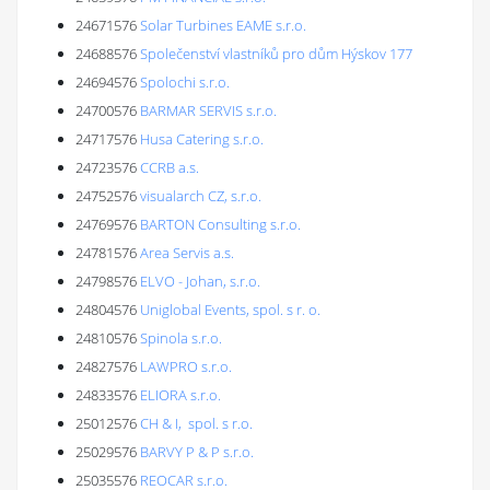
24671576
Solar Turbines EAME s.r.o.
24688576
Společenství vlastníků pro dům Hýskov 177
24694576
Spolochi s.r.o.
24700576
BARMAR SERVIS s.r.o.
24717576
Husa Catering s.r.o.
24723576
CCRB a.s.
24752576
visualarch CZ, s.r.o.
24769576
BARTON Consulting s.r.o.
24781576
Area Servis a.s.
24798576
ELVO - Johan, s.r.o.
24804576
Uniglobal Events, spol. s r. o.
24810576
Spinola s.r.o.
24827576
LAWPRO s.r.o.
24833576
ELIORA s.r.o.
25012576
CH & I, spol. s r.o.
25029576
BARVY P & P s.r.o.
25035576
REOCAR s.r.o.