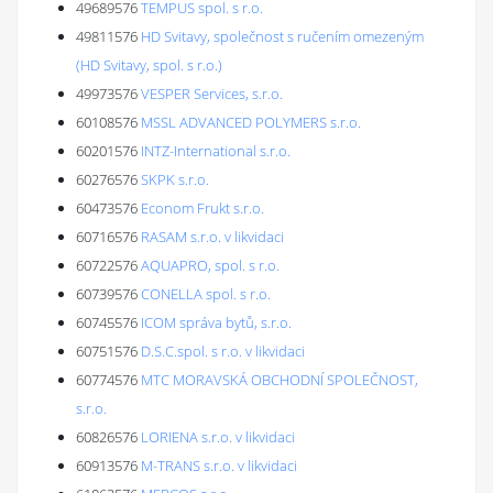
49689576
TEMPUS spol. s r.o.
49811576
HD Svitavy, společnost s ručením omezeným
(HD Svitavy, spol. s r.o.)
49973576
VESPER Services, s.r.o.
60108576
MSSL ADVANCED POLYMERS s.r.o.
60201576
INTZ-International s.r.o.
60276576
SKPK s.r.o.
60473576
Econom Frukt s.r.o.
60716576
RASAM s.r.o. v likvidaci
60722576
AQUAPRO, spol. s r.o.
60739576
CONELLA spol. s r.o.
60745576
ICOM správa bytů, s.r.o.
60751576
D.S.C.spol. s r.o. v likvidaci
60774576
MTC MORAVSKÁ OBCHODNÍ SPOLEČNOST,
s.r.o.
60826576
LORIENA s.r.o. v likvidaci
60913576
M-TRANS s.r.o. v likvidaci