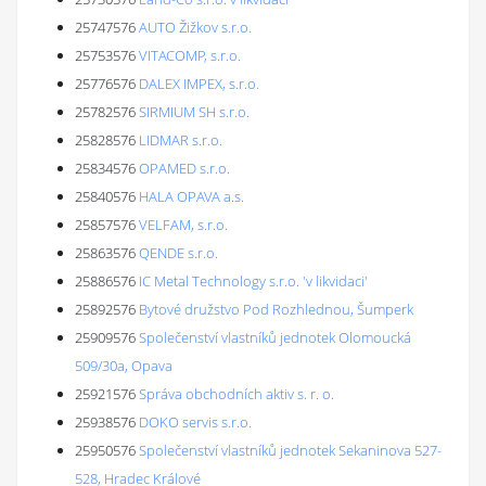
25747576
AUTO Žižkov s.r.o.
25753576
VITACOMP, s.r.o.
25776576
DALEX IMPEX, s.r.o.
25782576
SIRMIUM SH s.r.o.
25828576
LIDMAR s.r.o.
25834576
OPAMED s.r.o.
25840576
HALA OPAVA a.s.
25857576
VELFAM, s.r.o.
25863576
QENDE s.r.o.
25886576
IC Metal Technology s.r.o. 'v likvidaci'
25892576
Bytové družstvo Pod Rozhlednou, Šumperk
25909576
Společenství vlastníků jednotek Olomoucká
509/30a, Opava
25921576
Správa obchodních aktiv s. r. o.
25938576
DOKO servis s.r.o.
25950576
Společenství vlastníků jednotek Sekaninova 527-
528, Hradec Králové