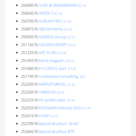
25058576
SURF & SNOWBOARD s.r.o.
25064576
ARTEK S s.r.o.
25070576
AURUM PRO, s.r.o.
25087576
SBA Bohemia, s.r.o.
25093576
AQIMOS Group s.r.o.
25116576
SQUASH SPORT s.r.o.
25122576
ART & MO, s.r.o.
25145576
Move magazín, s.r.o.
25168576
E+J CZECH, spol. s r.o.
25174576
Cassiopeia Consulting, a.s.
25203576
NÁŘADÍ MIKOS, s.r.o.
25226576
TIMEFLEX s.r.o.
25232576
PK systém spol. s r.o.
25255576
EKOfarMA Horecký Dvůr s.r.o.
25261576
KASIP s.r.o.
25278576
Bytové družstvo 'Stráň'
25284576
Bytové družstvo 875