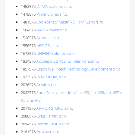
1452576
JATAYA systems s.r.o.
1475576
ProfmultiTec s.r.o.
1481576
Společenství vlastníků Horní Záhoří 70
1504576
ARATA Invest s.r.o.
1510576
Acandia s.r.o.
1556576
HERIOS s.r.o.
1672576
UNIFIED Solution s.r.o.
1834576
Accolade CZ IV, s.r.o., člen koncernu
1857576
Czech Wellintech Technology Development s.r.o.
1973576
RENTMEDIA, s.r.o.
2036576
Ariwin s.r.o.
2042576
Společenství pro dům č.p. 455, č.p. 456, č.p. 457 v
Karviné-Ráji
2071576
ARMOR STORE, s.r.o.
2088576
Greg Hamm, s.r.o.
2094576
Bitcoin Group s.r.o.
2181576
Proxová s.r.o.