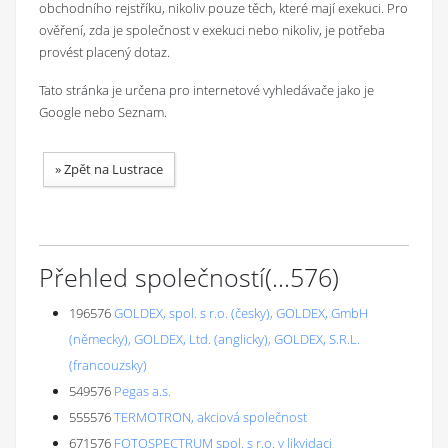
obchodního rejstříku, nikoliv pouze těch, které mají exekuci. Pro
ověření, zda je společnost v exekuci nebo nikoliv, je potřeba
provést placený dotaz.
Tato stránka je určena pro internetové vyhledávače jako je
Google nebo Seznam.
»
Zpět na Lustrace
Přehled společností
(...
576
)
196576
GOLDEX, spol. s r.o. (česky), GOLDEX, GmbH
(německy), GOLDEX, Ltd. (anglicky), GOLDEX, S.R.L.
(francouzsky)
549576
Pegas a.s.
555576
TERMOTRON, akciová společnost
671576
FOTOSPECTRUM spol. s r.o. v likvidaci