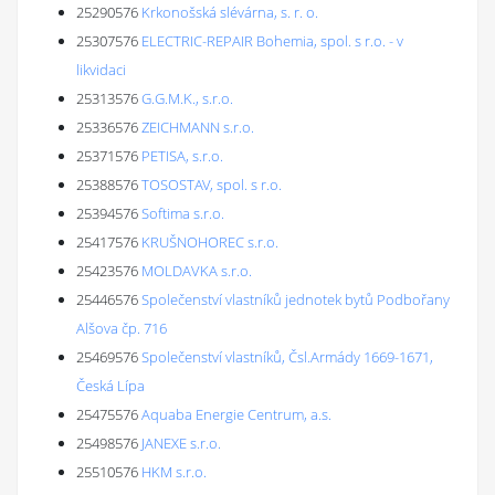
25290576
Krkonošská slévárna, s. r. o.
25307576
ELECTRIC-REPAIR Bohemia, spol. s r.o. - v
likvidaci
25313576
G.G.M.K., s.r.o.
25336576
ZEICHMANN s.r.o.
25371576
PETISA, s.r.o.
25388576
TOSOSTAV, spol. s r.o.
25394576
Softima s.r.o.
25417576
KRUŠNOHOREC s.r.o.
25423576
MOLDAVKA s.r.o.
25446576
Společenství vlastníků jednotek bytů Podbořany
Alšova čp. 716
25469576
Společenství vlastníků, Čsl.Armády 1669-1671,
Česká Lípa
25475576
Aquaba Energie Centrum, a.s.
25498576
JANEXE s.r.o.
25510576
HKM s.r.o.