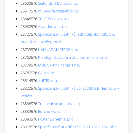
28600576
Seitendorf Market s.r.o.
28617576
sruby-dřevostavby s.r.o.
28646576
TCSG Services, a.s.
28652576
AvanderNet s.r.o.
28727576
Společenství vlastníků jednotek blok 720, č.p.
943, ulice Okružní, Most
28733576
HANNAS MASTERS s.r.o.
28762576
Kurštejn stavební a obchodní firma s.r.o.
28779576
MUDr. Petr Hroneš s.r.o.
28785576
GILA s.r.o.
28814576
ANITEX s.r.o.
28820576
Společenství vlastníků čp. 872-873 B.Němcové v
Poličce
28866576
Tralinh Investments s.r.o.
28889576
Eurovox s.r.o.
28895576
Foster Bohemia s.r.o.
28918576
Společenství pro dům č.p. 130, 131 a 132, ulice