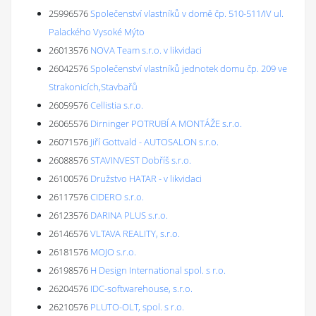
25996576
Společenství vlastníků v domě čp. 510-511/IV ul.
Palackého Vysoké Mýto
26013576
NOVA Team s.r.o. v likvidaci
26042576
Společenství vlastníků jednotek domu čp. 209 ve
Strakonicích,Stavbařů
26059576
Cellistia s.r.o.
26065576
Dirninger POTRUBÍ A MONTÁŽE s.r.o.
26071576
Jiří Gottvald - AUTOSALON s.r.o.
26088576
STAVINVEST Dobříš s.r.o.
26100576
Družstvo HATAR - v likvidaci
26117576
CIDERO s.r.o.
26123576
DARINA PLUS s.r.o.
26146576
VLTAVA REALITY, s.r.o.
26181576
MOJO s.r.o.
26198576
H Design International spol. s r.o.
26204576
IDC-softwarehouse, s.r.o.
26210576
PLUTO-OLT, spol. s r.o.