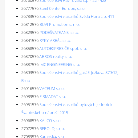
26760576
Společenství Havířovská č.p. 422 - 428
26777576
Steel Center Europe, s.r.o.
26783576
Společenství vlastníků Světlá Hora č.p. 411
26812576
BUVI Promotion s. r. o.
26829576
PODEŠVATRANS, s.r.o.
26841576
RYKY-AREÁL s.r.o.
26858576
AUTOEXPRES ČR spol. s r.o.
26870576
ABROS reality s.r.o.
26887576
IMC ENGINEERING s.r.o.
26893576
Společenství vlastníků garáží Ježkova 879/12,
Brno
26916576
VACEUM s.r.o.
26939576
FIRMADAT s.r.o.
26951576
Společenství vlastníků bytových jednotek
Švabinského nábřeží 2015
26968576
KALCO s.r.o.
27072576
BEROLD, s.r.o.
27089576
Káranská, s.r.o.