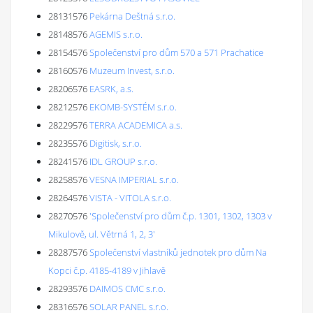
28131576
Pekárna Deštná s.r.o.
28148576
AGEMIS s.r.o.
28154576
Společenství pro dům 570 a 571 Prachatice
28160576
Muzeum Invest, s.r.o.
28206576
EASRK, a.s.
28212576
EKOMB-SYSTÉM s.r.o.
28229576
TERRA ACADEMICA a.s.
28235576
Digitisk, s.r.o.
28241576
IDL GROUP s.r.o.
28258576
VESNA IMPERIAL s.r.o.
28264576
VISTA - VITOLA s.r.o.
28270576
'Společenství pro dům č.p. 1301, 1302, 1303 v
Mikulově, ul. Větrná 1, 2, 3'
28287576
Společenství vlastníků jednotek pro dům Na
Kopci č.p. 4185-4189 v Jihlavě
28293576
DAIMOS CMC s.r.o.
28316576
SOLAR PANEL s.r.o.