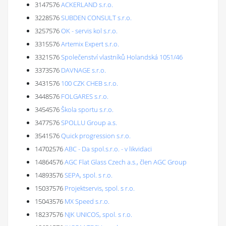
3147576
ACKERLAND s.r.o.
3228576
SUBDEN CONSULT s.r.o.
3257576
OK - servis kol s.r.o.
3315576
Artemix Expert s.r.o.
3321576
Společenství vlastníků Holandská 1051/46
3373576
DAVNAGE s.r.o.
3431576
100 CZK CHEB s.r.o.
3448576
FOLGARES s.r.o.
3454576
Škola sportu s.r.o.
3477576
SPOLLU Group a.s.
3541576
Quick progression s.r.o.
14702576
ABC - Da spol.s.r.o. - v likvidaci
14864576
AGC Flat Glass Czech a.s., člen AGC Group
14893576
SEPA, spol. s r.o.
15037576
Projektservis, spol. s r.o.
15043576
MX Speed s.r.o.
18237576
NJK UNICOS, spol. s r.o.