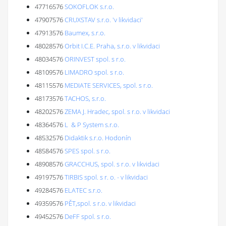
47716576
SOKOFLOK s.r.o.
47907576
CRUXSTAV s.r.o. 'v likvidaci'
47913576
Baumex, s.r.o.
48028576
Orbit I.C.E. Praha, s.r.o. v likvidaci
48034576
ORINVEST spol. s r.o.
48109576
LIMADRO spol. s r.o.
48115576
MEDIATE SERVICES, spol. s r.o.
48173576
TACHOS, s.r.o.
48202576
ZEMA J. Hradec, spol. s r.o. v likvidaci
48364576
L & P System s.r.o.
48532576
Didaktik s.r.o. Hodonín
48584576
SPES spol. s r.o.
48908576
GRACCHUS, spol. s r.o. v likvidaci
49197576
TIRBIS spol. s r. o. - v likvidaci
49284576
ELATEC s.r.o.
49359576
PĚT,spol. s r.o. v likvidaci
49452576
DeFF spol. s r.o.