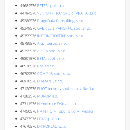
44684576
RETES spol. s r. o.
44794576
VEKTOR - TRANSPORT PRAHA, s.r.o.
45280576
PragoData Consulting, s.r.o.
45349576
GABRIEL a PANGRÁC, spol. s r.o.
45355576
INTERKAROSERIE spol. s r.o.
45789576
A.G.T. servis, s.r.o.
45795576
ARION spol. s r.o.
45801576
BETA, spol. s r.o.
46576576
Rosis s.r.o.
46709576
COMP`S, spol. s r.o.
46970576
DIAMANT, s.r.o.
47120576
ELIOT technic, spol. s.r.o. v likvidaci
47282576
MUROM a.s.
47311576
Nemocnice Frýdlant s. r. o.
47450576
F A N T O M , spol. s r.o. v likvidaci
47473576
LEXA spol. s r.o.
47670576
DK POKLAD, s.r.o.