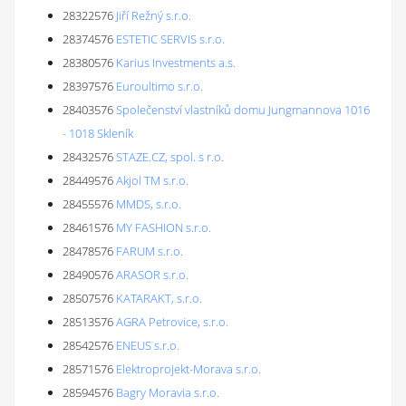
28322576
Jiří Režný s.r.o.
28374576
ESTETIC SERVIS s.r.o.
28380576
Karius Investments a.s.
28397576
Euroultimo s.r.o.
28403576
Společenství vlastníků domu Jungmannova 1016
- 1018 Skleník
28432576
STAZE.CZ, spol. s r.o.
28449576
Akjol TM s.r.o.
28455576
MMDS, s.r.o.
28461576
MY FASHION s.r.o.
28478576
FARUM s.r.o.
28490576
ARASOR s.r.o.
28507576
KATARAKT, s.r.o.
28513576
AGRA Petrovice, s.r.o.
28542576
ENEUS s.r.o.
28571576
Elektroprojekt-Morava s.r.o.
28594576
Bagry Moravia s.r.o.