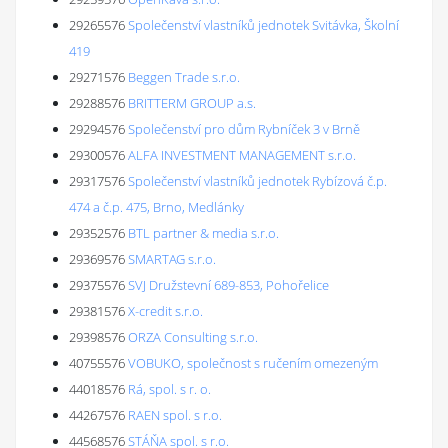
29265576
Společenství vlastníků jednotek Svitávka, Školní
419
29271576
Beggen Trade s.r.o.
29288576
BRITTERM GROUP a.s.
29294576
Společenství pro dům Rybníček 3 v Brně
29300576
ALFA INVESTMENT MANAGEMENT s.r.o.
29317576
Společenství vlastníků jednotek Rybízová č.p.
474 a č.p. 475, Brno, Medlánky
29352576
BTL partner & media s.r.o.
29369576
SMARTAG s.r.o.
29375576
SVJ Družstevní 689-853, Pohořelice
29381576
X-credit s.r.o.
29398576
ORZA Consulting s.r.o.
40755576
VOBUKO, společnost s ručením omezeným
44018576
Rá, spol. s r. o.
44267576
RAEN spol. s r.o.
44568576
STÁŇA spol. s r.o.