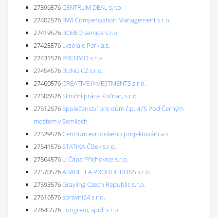
27396576
CENTRUM DEAL s.r.o.
27402576
BWI Compensation Management s.r.o.
27419576
BOBED service s.r.o.
27425576
Lysolaje Park a.s.
27431576
PREFIMO s.r.o.
27454576
BUNG CZ s.r.o.
27460576
CREATIVE INVESTMENTS s.r.o.
27506576
Silniční práce Kočnar, s.r.o.
27512576
Společenství pro dům č.p. 475 Pod Černým
mostem v Semilech
27529576
Centrum evropského projektování a.s.
27541576
STATIKA Čížek s.r.o.
27564576
U Čápa Příchovice s.r.o.
27570576
ARABELLA PRODUCTIONS s.r.o.
27593576
Grayling Czech Republic s.r.o.
27616576
správní24 s.r.o.
27645576
Longredi, spol. s r.o.