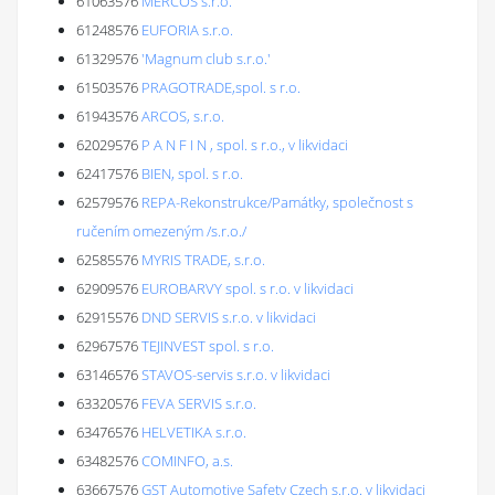
61063576
MERCOS s.r.o.
61248576
EUFORIA s.r.o.
61329576
'Magnum club s.r.o.'
61503576
PRAGOTRADE,spol. s r.o.
61943576
ARCOS, s.r.o.
62029576
P A N F I N , spol. s r.o., v likvidaci
62417576
BIEN, spol. s r.o.
62579576
REPA-Rekonstrukce/Památky, společnost s
ručením omezeným /s.r.o./
62585576
MYRIS TRADE, s.r.o.
62909576
EUROBARVY spol. s r.o. v likvidaci
62915576
DND SERVIS s.r.o. v likvidaci
62967576
TEJINVEST spol. s r.o.
63146576
STAVOS-servis s.r.o. v likvidaci
63320576
FEVA SERVIS s.r.o.
63476576
HELVETIKA s.r.o.
63482576
COMINFO, a.s.
63667576
GST Automotive Safety Czech s.r.o. v likvidaci