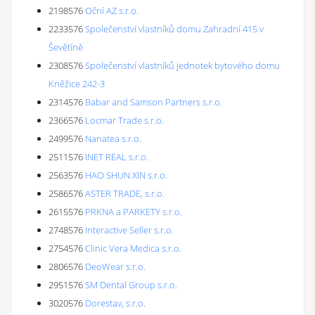
2198576
Oční AZ s.r.o.
2233576
Společenství vlastníků domu Zahradní 415 v
Ševětíně
2308576
Společenství vlastníků jednotek bytového domu
Kněžice 242-3
2314576
Babar and Samson Partners s.r.o.
2366576
Locmar Trade s.r.o.
2499576
Nanatea s.r.o.
2511576
INET REAL s.r.o.
2563576
HAO SHUN XIN s.r.o.
2586576
ASTER TRADE, s.r.o.
2615576
PRKNA a PARKETY s.r.o.
2748576
Interactive Seller s.r.o.
2754576
Clinic Vera Medica s.r.o.
2806576
DeoWear s.r.o.
2951576
SM Dental Group s.r.o.
3020576
Dorestav, s.r.o.