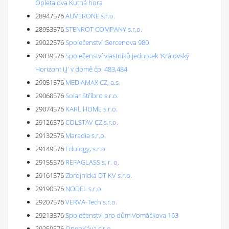
Opletalova Kutná hora
28947576
AUVERONE s.r.o.
28953576
STENROT COMPANY s.r.o.
29022576
Společenství Gercenova 980
29039576
Společenství vlastníků jednotek 'Královský
Horizont I,J' v domě čp. 483,484
29051576
MEDIAMAX CZ, a.s.
29068576
Solar Stříbro s.r.o.
29074576
KARL HOME s.r.o.
29126576
COLSTAV CZ s.r.o.
29132576
Maradia s.r.o.
29149576
Edulogy, s.r.o.
29155576
REFAGLASS s. r. o.
29161576
Zbrojnická DT KV s.r.o.
29190576
NODEL s.r.o.
29207576
VERVA-Tech s.r.o.
29213576
Společenství pro dům Vomáčkova 163
29259576
OpenKáva s.r.o.