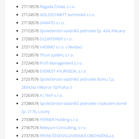
27118576
Regada Česká, s.r.o.
27124576
GOLDSCHMITT techmobil s.r.o.
27130576
SAMATO s.r.o.
27153576
Společenství vlastníků jednotek čp. 424, Klecany
27205576
D.Q.INTERIER s.r.o.
27211576
VADIMO s.r.o. v likvidaci
27228576
Thovt systém, s.r.o.
27234576
Profi Management s.r.o.
27240576
EVEREST AYURVEDA, s.r.o.
27257576
Společenství vlastníků jednotek domu č.p.
2834,Na Viktorce 10,Praha 3
27263576
A.I.Tech s.r.o.
27286576
Společenství vlastníků jednotek v bytovém domě
čp. 2176, Louny
27338576
PERNER Holding s.r.o.
27367576
Reteyum Consulting, s.r.o.
27373576
PRVNÍ ČESKOSLOVENSKÁ OBCHODNÍ,a.s.