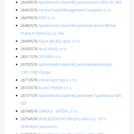
26430576
Společenství vlastníků jednotek pro dům čp. 862
26453576
Central Asset Management Company s.r.o.
26476576
KNIT s.r.o.
26482576
Společenství vlastníků jednotek domu Michle -
Praha 4, Týmlova č.p.164
26499576
AQUA BLUES, spol. s r.o.
26505576
Nový HLAS, s.r.o.
26511576
DS EXIM s.r.o.
26702576
Společenství vlastníků jednotek Jeníkovská
1381,1382 Čáslav
26719576
Volnik sport spol. s r.o.
26725576
ELVAC PRAHA s.r.o.
26731576
Společenství vlastníků jednotek Tupolevova 505-
507
26748576
CANDLE - SVÍČKA, s.r.o.
26754576
SPOLEČENSTVÍ LÍPA pro dům č.p. 131 v
Uhlířských Janovicích