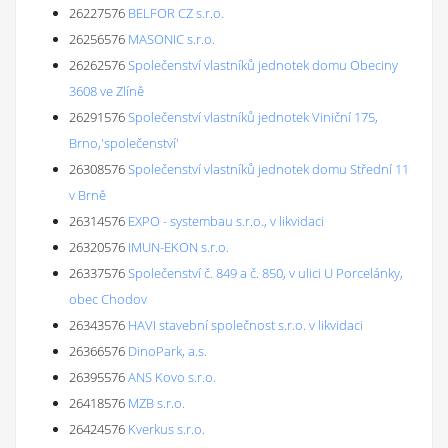
26227576
BELFOR CZ s.r.o.
26256576
MASONIC s.r.o.
26262576
Společenství vlastníků jednotek domu Obeciny
3608 ve Zlíně
26291576
Společenství vlastníků jednotek Viniční 175,
Brno,'společenství'
26308576
Společenství vlastníků jednotek domu Střední 11
v Brně
26314576
EXPO - systembau s.r.o., v likvidaci
26320576
IMUN-EKON s.r.o.
26337576
Společenství č. 849 a č. 850, v ulici U Porcelánky,
obec Chodov
26343576
HAVI stavební společnost s.r.o. v likvidaci
26366576
DinoPark, a.s.
26395576
ANS Kovo s.r.o.
26418576
MZB s.r.o.
26424576
Kverkus s.r.o.