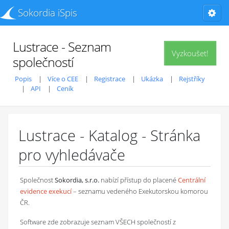
Sokordia iSpis
Lustrace - Seznam
Vyzkoušet!
společností
Popis
Více o CEE
Registrace
Ukázka
Rejstříky
API
Ceník
Lustrace - Katalog - Stránka
pro vyhledávače
Společnost
Sokordia, s.r.o.
nabízí přístup do placené
Centrální
evidence exekucí
– seznamu vedeného Exekutorskou komorou
ČR.
Software zde zobrazuje seznam VŠECH společností z