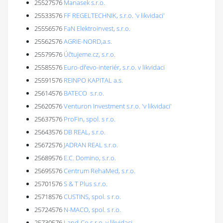
25527576
Manasek s.r.o.
25533576
FF REGELTECHNIK, s.r.o. 'v likvidaci'
25556576
FaN Elektroinvest, s.r.o.
25562576
AGRIE-NORD,a.s.
25579576
Účtujeme.cz, s.r.o.
25585576
Euro-dřevo-interiér, s.r.o. v likvidaci
25591576
REINPO KAPITAL a.s.
25614576
BATECO s.r.o.
25620576
Venturon Investment s.r.o. 'v likvidaci'
25637576
ProFin, spol. s r.o.
25643576
DB REAL, s.r.o.
25672576
JADRAN REAL s.r.o.
25689576
E.C. Domino, s.r.o.
25695576
Centrum RehaMed, s.r.o.
25701576
S & T Plus s.r.o.
25718576
CUSTINS, spol. s r.o.
25724576
N-MACO, spol. s r.o.
25730576
Land-Co s.r.o. v likvidaci