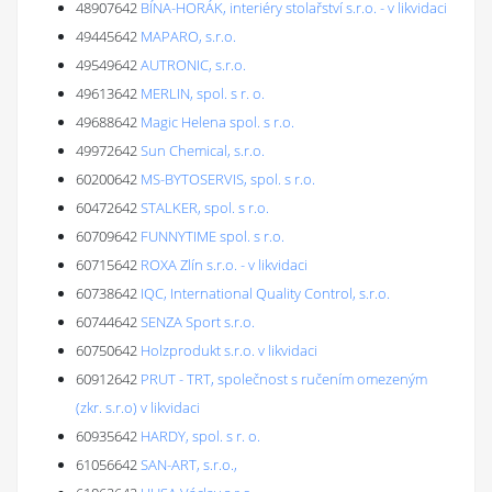
48907642
BÍNA-HORÁK, interiéry stolařství s.r.o. - v likvidaci
49445642
MAPARO, s.r.o.
49549642
AUTRONIC, s.r.o.
49613642
MERLIN, spol. s r. o.
49688642
Magic Helena spol. s r.o.
49972642
Sun Chemical, s.r.o.
60200642
MS-BYTOSERVIS, spol. s r.o.
60472642
STALKER, spol. s r.o.
60709642
FUNNYTIME spol. s r.o.
60715642
ROXA Zlín s.r.o. - v likvidaci
60738642
IQC, International Quality Control, s.r.o.
60744642
SENZA Sport s.r.o.
60750642
Holzprodukt s.r.o. v likvidaci
60912642
PRUT - TRT, společnost s ručením omezeným
(zkr. s.r.o) v likvidaci
60935642
HARDY, spol. s r. o.
61056642
SAN-ART, s.r.o.,