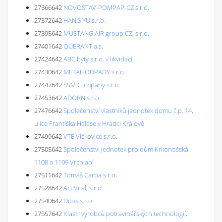
27366642
NOVOSTAV-POMPAP-CZ s.r.o.
27372642
HANG YU s.r.o.
27395642
MUSTANG AIR group CZ, s.r.o.
27401642
QUERANT a.s.
27424642
ABC byty s.r.o. v likvidaci
27430642
METAL ODPADY s.r.o.
27447642
SSM Company s.r.o.
27453642
ADORN s.r.o.
27476642
Společenství vlastníků jednotek domu č.p. 14,
ulice Františka Halase v Hradci Králové
27499642
VTE Vlčkovice s.r.o.
27505642
Společenství jednotek pro dům Krkonošská
1108 a 1109 Vrchlabí
27511642
Tomáš Carba s.r.o.
27528642
ActiVital, s.r.o.
27540642
Ditos s.r.o.
27557642
Klastr výrobců potravinářských technologií,