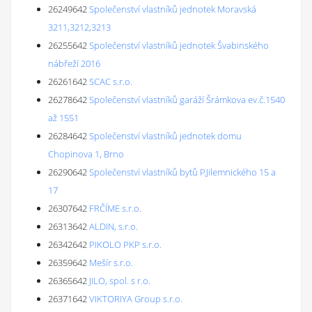
26249642
Společenství vlastníků jednotek Moravská
3211,3212,3213
26255642
Společenství vlastníků jednotek Švabinského
nábřeží 2016
26261642
SCAC s.r.o.
26278642
Společenství vlastníků garáží Šrámkova ev.č.1540
až 1551
26284642
Společenství vlastníků jednotek domu
Chopinova 1, Brno
26290642
Společenství vlastníků bytů P.Jilemnického 15 a
17
26307642
FRČÍME s.r.o.
26313642
ALDIN, s.r.o.
26342642
PIKOLO PKP s.r.o.
26359642
Mešír s.r.o.
26365642
JILO, spol. s r.o.
26371642
VIKTORIYA Group s.r.o.