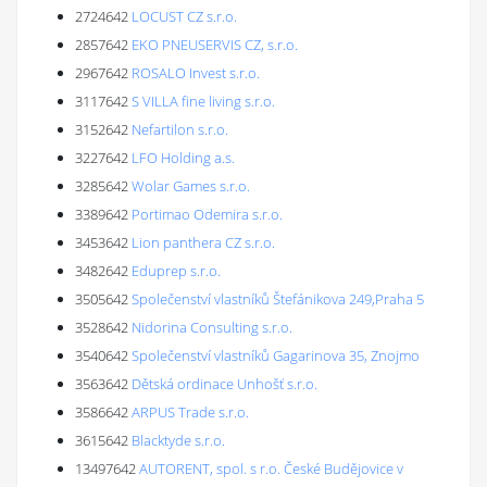
2724642
LOCUST CZ s.r.o.
2857642
EKO PNEUSERVIS CZ, s.r.o.
2967642
ROSALO Invest s.r.o.
3117642
S VILLA fine living s.r.o.
3152642
Nefartilon s.r.o.
3227642
LFO Holding a.s.
3285642
Wolar Games s.r.o.
3389642
Portimao Odemira s.r.o.
3453642
Lion panthera CZ s.r.o.
3482642
Eduprep s.r.o.
3505642
Společenství vlastníků Štefánikova 249,Praha 5
3528642
Nidorina Consulting s.r.o.
3540642
Společenství vlastníků Gagarinova 35, Znojmo
3563642
Dětská ordinace Unhošť s.r.o.
3586642
ARPUS Trade s.r.o.
3615642
Blacktyde s.r.o.
13497642
AUTORENT, spol. s r.o. České Budějovice v