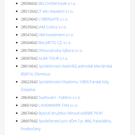
28506642
BELCHOM trade s.r.o.
28512642
JT eko stavební s.r.o.
28529642
LYBERGATE s.r.o.
28535642
JAM Colors s.r.o.
28541642
HM Investment s.r.o.
28564642
BALMETO CZ, s.r.o.
28570642
Dřevovýroba Sýkora s.r.o.
28587642
ALBA TOUR s.r.o.
28616642
Společenství vlastníků jednotek Mariánská
850/14, Olomouc
28622642
Společenství Viladomu 1/855 Farské lúky
Čeladná
28645642
Svařování - Fabbro s.r.o.
28651642
LAVENMARK FAN s.r.o.
28674642
Bytové družstvo Mírové sídliště 79-81
28697642
Společenství pro dům č.p. 866, Palackého,
Podbořany