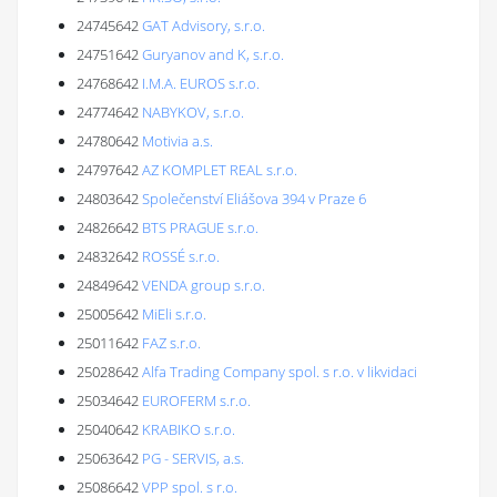
24745642
GAT Advisory, s.r.o.
24751642
Guryanov and K, s.r.o.
24768642
I.M.A. EUROS s.r.o.
24774642
NABYKOV, s.r.o.
24780642
Motivia a.s.
24797642
AZ KOMPLET REAL s.r.o.
24803642
Společenství Eliášova 394 v Praze 6
24826642
BTS PRAGUE s.r.o.
24832642
ROSSÉ s.r.o.
24849642
VENDA group s.r.o.
25005642
MiEli s.r.o.
25011642
FAZ s.r.o.
25028642
Alfa Trading Company spol. s r.o. v likvidaci
25034642
EUROFERM s.r.o.
25040642
KRABIKO s.r.o.
25063642
PG - SERVIS, a.s.
25086642
VPP spol. s r.o.