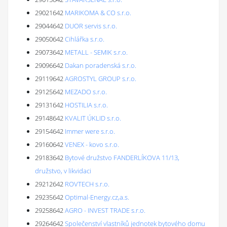
29021642
MARIKOMA & CO s.r.o.
29044642
DUOR servis s.r.o.
29050642
Cihlářka s.r.o.
29073642
METALL - SEMIK s.r.o.
29096642
Dakan poradenská s.r.o.
29119642
AGROSTYL GROUP s.r.o.
29125642
MEZADO s.r.o.
29131642
HOSTILIA s.r.o.
29148642
KVALIT ÚKLID s.r.o.
29154642
Immer were s.r.o.
29160642
VENEX - kovo s.r.o.
29183642
Bytové družstvo FANDERLÍKOVA 11/13,
družstvo, v likvidaci
29212642
ROVTECH s.r.o.
29235642
Optimal-Energy.cz,a.s.
29258642
AGRO - INVEST TRADE s.r.o.
29264642
Společenství vlastníků jednotek bytového domu