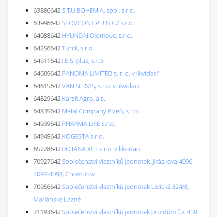
63886642
S.T.U.BOHEMIA, spol. s r.o.
63996642
SLOVCONT PLUS CZ s.r.o.
64088642
HYUNDAI Olomouc, s.r.o.
64256642
Turck, s.r.o.
64511642
I.E.S. plus, s.r.o.
64609642
PANOMA LIMITED s. r. o.'v likvidaci'
64615642
VAN SERVIS, s.r.o. v likvidaci
64829642
Karsit Agro, a.s.
64835642
Metal Company Plzeň, s.r.o.
64939642
PHARMA LIFE s.r.o.
64945642
KOGESTA s.r.o.
65228642
BOTANA XCT s.r.o. v likvidaci
70927642
Společenství vlastníků jednotek, Jiráskova 4096-
4097-4098, Chomutov
70956642
Společenství vlastníků jednotek Lidická 324/8,
Mariánské Lázně
71193642
Společenství vlastníků jednotek pro dům čp. 459