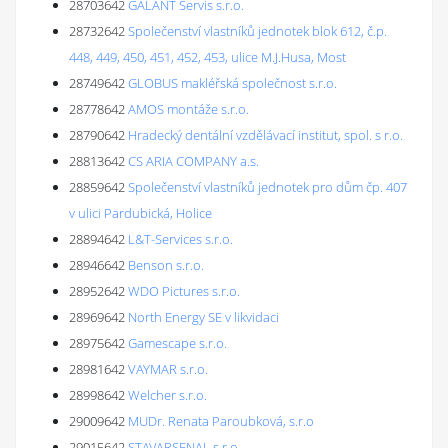
28703642
GALANT Servis s.r.o.
28732642
Společenství vlastníků jednotek blok 612, č.p.
448, 449, 450, 451, 452, 453, ulice M.J.Husa, Most
28749642
GLOBUS makléřská společnost s.r.o.
28778642
AMOS montáže s.r.o.
28790642
Hradecký dentální vzdělávací institut, spol. s r.o.
28813642
CS ARIA COMPANY a.s.
28859642
Společenství vlastníků jednotek pro dům čp. 407
v ulici Pardubická, Holice
28894642
L&T-Services s.r.o.
28946642
Benson s.r.o.
28952642
WDO Pictures s.r.o.
28969642
North Energy SE v likvidaci
28975642
Gamescape s.r.o.
28981642
VAYMAR s.r.o.
28998642
Welcher s.r.o.
29009642
MUDr. Renata Paroubková, s.r.o
29015642
STAVARSENAL s.r.o.