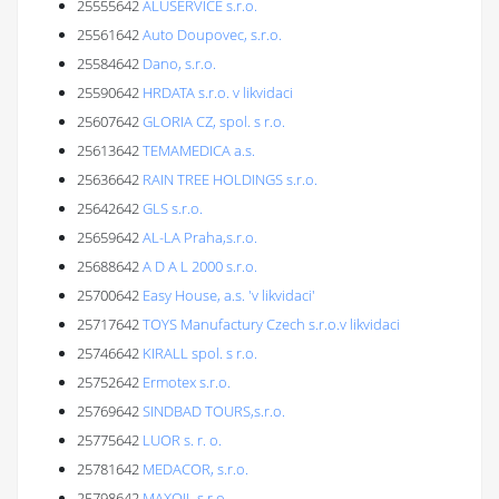
25555642
ALUSERVICE s.r.o.
25561642
Auto Doupovec, s.r.o.
25584642
Dano, s.r.o.
25590642
HRDATA s.r.o. v likvidaci
25607642
GLORIA CZ, spol. s r.o.
25613642
TEMAMEDICA a.s.
25636642
RAIN TREE HOLDINGS s.r.o.
25642642
GLS s.r.o.
25659642
AL-LA Praha,s.r.o.
25688642
A D A L 2000 s.r.o.
25700642
Easy House, a.s. 'v likvidaci'
25717642
TOYS Manufactury Czech s.r.o.v likvidaci
25746642
KIRALL spol. s r.o.
25752642
Ermotex s.r.o.
25769642
SINDBAD TOURS,s.r.o.
25775642
LUOR s. r. o.
25781642
MEDACOR, s.r.o.
25798642
MAXOIL s.r.o.