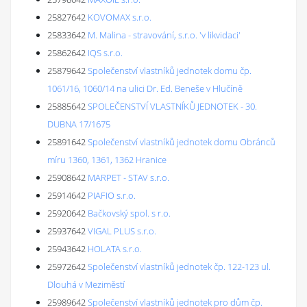
25827642
KOVOMAX s.r.o.
25833642
M. Malina - stravování, s.r.o. 'v likvidaci'
25862642
IQS s.r.o.
25879642
Společenství vlastníků jednotek domu čp.
1061/16, 1060/14 na ulici Dr. Ed. Beneše v Hlučíně
25885642
SPOLEČENSTVÍ VLASTNÍKŮ JEDNOTEK - 30.
DUBNA 17/1675
25891642
Společenství vlastníků jednotek domu Obránců
míru 1360, 1361, 1362 Hranice
25908642
MARPET - STAV s.r.o.
25914642
PIAFIO s.r.o.
25920642
Bačkovský spol. s r.o.
25937642
VIGAL PLUS s.r.o.
25943642
HOLATA s.r.o.
25972642
Společenství vlastníků jednotek čp. 122-123 ul.
Dlouhá v Meziměstí
25989642
Společenství vlastníků jednotek pro dům čp.