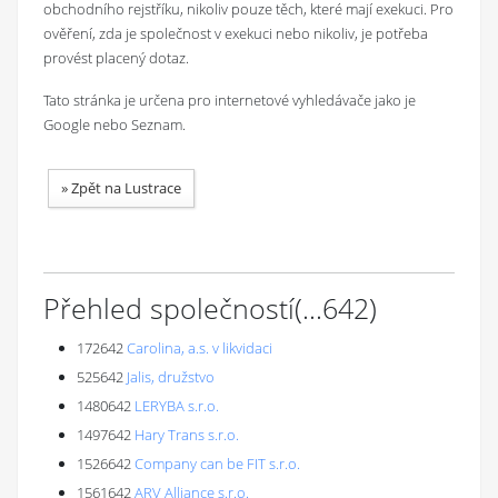
obchodního rejstříku, nikoliv pouze těch, které mají exekuci. Pro
ověření, zda je společnost v exekuci nebo nikoliv, je potřeba
provést placený dotaz.
Tato stránka je určena pro internetové vyhledávače jako je
Google nebo Seznam.
»
Zpět na Lustrace
Přehled společností
(...
642
)
172642
Carolina, a.s. v likvidaci
525642
Jalis, družstvo
1480642
LERYBA s.r.o.
1497642
Hary Trans s.r.o.
1526642
Company can be FIT s.r.o.
1561642
ARV Alliance s.r.o.