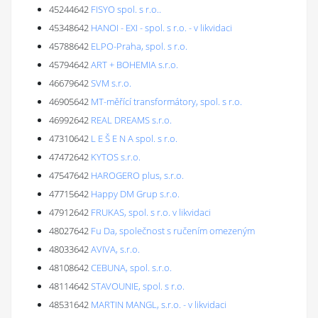
45244642
FISYO spol. s r.o..
45348642
HANOI - EXI - spol. s r.o. - v likvidaci
45788642
ELPO-Praha, spol. s r.o.
45794642
ART + BOHEMIA s.r.o.
46679642
SVM s.r.o.
46905642
MT-měřící transformátory, spol. s r.o.
46992642
REAL DREAMS s.r.o.
47310642
L E Š E N A spol. s r.o.
47472642
KYTOS s.r.o.
47547642
HAROGERO plus, s.r.o.
47715642
Happy DM Grup s.r.o.
47912642
FRUKAS, spol. s r.o. v likvidaci
48027642
Fu Da, společnost s ručením omezeným
48033642
AVIVA, s.r.o.
48108642
CEBUNA, spol. s.r.o.
48114642
STAVOUNIE, spol. s r.o.
48531642
MARTIN MANGL, s.r.o. - v likvidaci