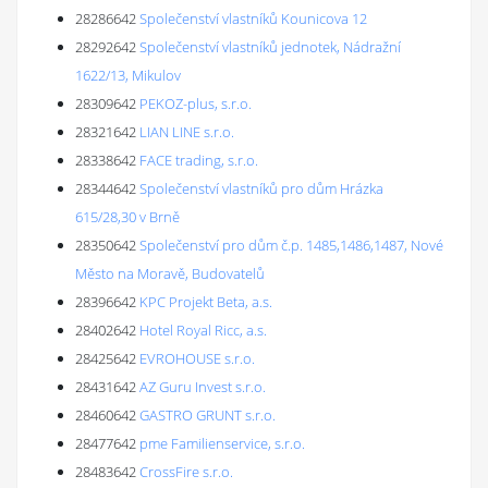
28286642
Společenství vlastníků Kounicova 12
28292642
Společenství vlastníků jednotek, Nádražní
1622/13, Mikulov
28309642
PEKOZ-plus, s.r.o.
28321642
LIAN LINE s.r.o.
28338642
FACE trading, s.r.o.
28344642
Společenství vlastníků pro dům Hrázka
615/28,30 v Brně
28350642
Společenství pro dům č.p. 1485,1486,1487, Nové
Město na Moravě, Budovatelů
28396642
KPC Projekt Beta, a.s.
28402642
Hotel Royal Ricc, a.s.
28425642
EVROHOUSE s.r.o.
28431642
AZ Guru Invest s.r.o.
28460642
GASTRO GRUNT s.r.o.
28477642
pme Familienservice, s.r.o.
28483642
CrossFire s.r.o.