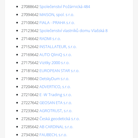
27088642
Společenství Požárnická 484
27094642
MAISON, spol. s r.o.
27100642
FIALA - PRAHA s.r.o.
27123642
Společenství vlastníků domu Vlašská 8
27146642
RADMI s.r.o.
27152642
INSTALLATEUR, s.r.o.
27169642
AUTO QliniQ s.r.o.
27175642
Vizitky 2000 s.r.o.
27181642
EUROPEAN STAR s.r.o.
27198642
DetskyDum s.r.o.
27204642
ADVERTICO, s.r.o.
27210642
E -W Trading s.r.o.
27227642
GEOSAN ETA s.r.o.
27233642
AGROTRUST, s.r.o.
27262642
Česká geodetická s.r.o.
27285642
AB CARDINAL s.r.o.
27343642
FAUBECH, s.r.o.