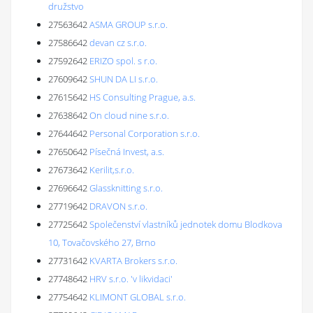
družstvo
27563642
ASMA GROUP s.r.o.
27586642
devan cz s.r.o.
27592642
ERIZO spol. s r.o.
27609642
SHUN DA LI s.r.o.
27615642
HS Consulting Prague, a.s.
27638642
On cloud nine s.r.o.
27644642
Personal Corporation s.r.o.
27650642
Písečná Invest, a.s.
27673642
Kerilit,s.r.o.
27696642
Glassknitting s.r.o.
27719642
DRAVON s.r.o.
27725642
Společenství vlastníků jednotek domu Blodkova
10, Tovačovského 27, Brno
27731642
KVARTA Brokers s.r.o.
27748642
HRV s.r.o. 'v likvidaci'
27754642
KLIMONT GLOBAL s.r.o.