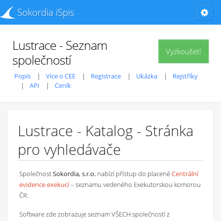
Sokordia iSpis
Lustrace - Seznam
Vyzkoušet!
společností
Popis
Více o CEE
Registrace
Ukázka
Rejstříky
API
Ceník
Lustrace - Katalog - Stránka
pro vyhledávače
Společnost
Sokordia, s.r.o.
nabízí přístup do placené
Centrální
evidence exekucí
– seznamu vedeného Exekutorskou komorou
ČR.
Software zde zobrazuje seznam VŠECH společností z