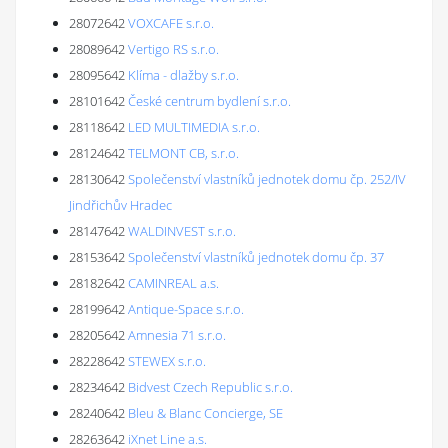
28072642
VOXCAFE s.r.o.
28089642
Vertigo RS s.r.o.
28095642
Klíma - dlažby s.r.o.
28101642
České centrum bydlení s.r.o.
28118642
LED MULTIMEDIA s.r.o.
28124642
TELMONT CB, s.r.o.
28130642
Společenství vlastníků jednotek domu čp. 252/IV
Jindřichův Hradec
28147642
WALDINVEST s.r.o.
28153642
Společenství vlastníků jednotek domu čp. 37
28182642
CAMINREAL a.s.
28199642
Antique-Space s.r.o.
28205642
Amnesia 71 s.r.o.
28228642
STEWEX s.r.o.
28234642
Bidvest Czech Republic s.r.o.
28240642
Bleu & Blanc Concierge, SE
28263642
iXnet Line a.s.