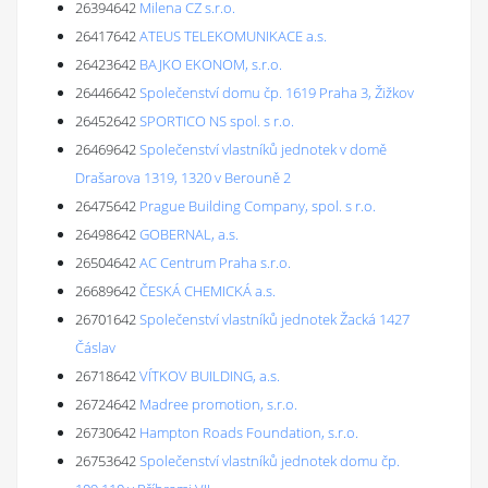
26394642
Milena CZ s.r.o.
26417642
ATEUS TELEKOMUNIKACE a.s.
26423642
BAJKO EKONOM, s.r.o.
26446642
Společenství domu čp. 1619 Praha 3, Žižkov
26452642
SPORTICO NS spol. s r.o.
26469642
Společenství vlastníků jednotek v domě
Drašarova 1319, 1320 v Berouně 2
26475642
Prague Building Company, spol. s r.o.
26498642
GOBERNAL, a.s.
26504642
AC Centrum Praha s.r.o.
26689642
ČESKÁ CHEMICKÁ a.s.
26701642
Společenství vlastníků jednotek Žacká 1427
Čáslav
26718642
VÍTKOV BUILDING, a.s.
26724642
Madree promotion, s.r.o.
26730642
Hampton Roads Foundation, s.r.o.
26753642
Společenství vlastníků jednotek domu čp.