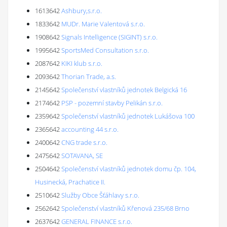
1613642
Ashbury,s.r.o.
1833642
MUDr. Marie Valentová s.r.o.
1908642
Signals Intelligence (SIGINT) s.r.o.
1995642
SportsMed Consultation s.r.o.
2087642
KIKI klub s.r.o.
2093642
Thorian Trade, a.s.
2145642
Společenství vlastníků jednotek Belgická 16
2174642
PSP - pozemní stavby Pelikán s.r.o.
2359642
Společenství vlastníků jednotek Lukášova 100
2365642
accounting 44 s.r.o.
2400642
CNG trade s.r.o.
2475642
SOTAVANA, SE
2504642
Společenství vlastníků jednotek domu čp. 104,
Husinecká, Prachatice II.
2510642
Služby Obce Šťáhlavy s.r.o.
2562642
Společenství vlastníků Křenová 235/68 Brno
2637642
GENERAL FINANCE s.r.o.