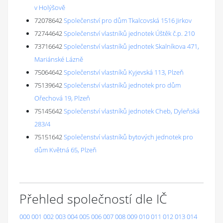
v Holýšově
72078642
Společenství pro dům Tkalcovská 1516 Jirkov
72744642
Společenství vlastníků jednotek Úštěk č.p. 210
73716642
Společenství vlastníků jednotek Skalníkova 471,
Mariánské Lázně
75064642
Společenství vlastníků Kyjevská 113, Plzeň
75139642
Společenství vlastníků jednotek pro dům
Ořechová 19, Plzeň
75145642
Společenství vlastníků jednotek Cheb, Dyleňská
283/4
75151642
Společenství vlastníků bytových jednotek pro
dům Květná 65, Plzeň
Přehled společností dle IČ
000
001
002
003
004
005
006
007
008
009
010
011
012
013
014