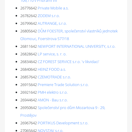
109,110 v Příbrami VII
26776642
Private Mobile a.s.
26782642
ZODEM s.r.o.
26799642
AUTRANGE, s.r.o.
26805642
DŮM FOESTER, společenství vlastníků jednotek
Olomouc, Foerstrova 577/18
26811642
NEWPORT INTERNATIONAL UNIVERSITY, s.r.o.
26828642
LP service, s. r. o.
26834642
CZ FOREST SERVICE s.r.o. 'v likvidaci'
26840642
HEINZ FOOD a.s.
26857642
CZEMOTRADE s.r.o.
26915642
Premiere Trade Solution s.r.o.
26921642
PMH elektro s.r.o.
26944642
AMON - Bau s.r.o.
26950642
Společenství pro dům Mozartova 9 - 29,
Prostějov
26967642
PORTIKUS Development s.r.o.
27065642
NOVSTAV s.r.o.