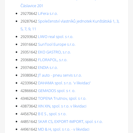
Čáslavice 201
29270642
LiFera s.r.o.
29287642
Společenství vlastníků jednotek Kunštátská 1, 3,
5, 7, 9, 11
29293642
LIWO real spol. s r.o.
29316642
SunTool Europe s.r.o.
29351642
EKO GASTRO, s.r.o.
29368642
FLORAPOL, s.r.o.
29374642
ENDIA s.r.o.
29380642
JT auto - pneu servis s.r.o.
42339642
DAHAMA spol. s r.o. 'v likvidaci'
42866642
GEMADOS spol. s r. o.
43462642
TOPENA Trutnov, spol. s r.o.
43873642
XIN XIN, spol. s r.o. v likvidaci
44567642
B E S , spol. s r.o.
44851642
SKAR CS, EXPORT-IMPORT, spol. s r.o.
44961642
MD & H, spol. s r.o. - v likvidaci