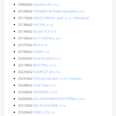
25092642
Sluneční vítr s.r.o.
25109642
FREDERIC M Česká republika, s.r.o.
25115642
DEKOS PRAHA ,spol. s r.o.'v likvidaciů
25138642
VALTAN, s.r.o.
25144642
Studio 313 s.r.o.
25150642
B a P Partners, a.s.
25167642
BILA s.r.o.
25196642
HAGR s.r.o.
25202642
Nové Quanto s.r.o.
25219642
BIOCITRIC, s.r.o.
25225642
KOMPLET-EX s.r.o.
25231642
CEDULE.net spol. s r.o. v likvidaci
25248642
Gold Clips s.r.o.
25254642
'RIAMONT', s.r.o.
25283642
JAS, KOMUNIKAČNÍ SYSTÉMY, s.r.o.
25312642
DELTA-VAJČNER, s.r.o.
25329642
HIMEL CZ s.r.o.