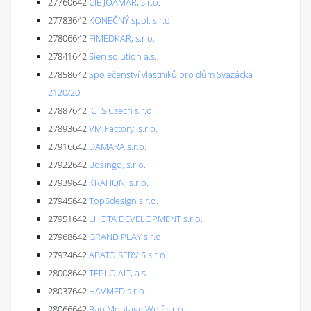
27760642
CIE JOAMAR, s.r.o.
27783642
KONEČNÝ spol. s r.o.
27806642
FIMEDKAR, s.r.o.
27841642
Sien solution a.s.
27858642
Společenství vlastníků pro dům Svazácká
2120/20
27887642
ICTS Czech s.r.o.
27893642
VM Factory, s.r.o.
27916642
DAMARA s.r.o.
27922642
Bosingo, s.r.o.
27939642
KRAHON, s.r.o.
27945642
TopSdesign s.r.o.
27951642
LHOTA DEVELOPMENT s.r.o.
27968642
GRAND PLAY s.r.o.
27974642
ABATO SERVIS s.r.o.
28008642
TEPLO AIT, a.s.
28037642
HAVMED s.r.o.
28066642
Bau Montage Wolf s.r.o.