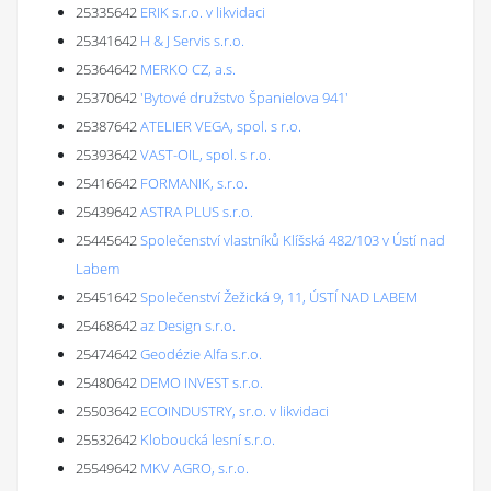
25335642
ERIK s.r.o. v likvidaci
25341642
H & J Servis s.r.o.
25364642
MERKO CZ, a.s.
25370642
'Bytové družstvo Španielova 941'
25387642
ATELIER VEGA, spol. s r.o.
25393642
VAST-OIL, spol. s r.o.
25416642
FORMANIK, s.r.o.
25439642
ASTRA PLUS s.r.o.
25445642
Společenství vlastníků Klíšská 482/103 v Ústí nad
Labem
25451642
Společenství Žežická 9, 11, ÚSTÍ NAD LABEM
25468642
az Design s.r.o.
25474642
Geodézie Alfa s.r.o.
25480642
DEMO INVEST s.r.o.
25503642
ECOINDUSTRY, sr.o. v likvidaci
25532642
Kloboucká lesní s.r.o.
25549642
MKV AGRO, s.r.o.