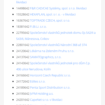
likvidaci
14498642
F&R CAD/CAE Systémy, spol. s r.o. likvidaci
15528642
HEXAPLAN, spol. s r. o. - v likvidaci
16367642
TOPTRADE CZECH, spol. s r.o.
18381642
Fi.Bi.Li. s.r.o.
22795642
Společenství vlastníků jednotek domu čp.542/II a
543/II, Mánesova, Cvikov
22801642
Společenství vlastníků Národní 368 až 374
24120642
Lékárna na Zeleném Pruhu s.r.o.
24137642
SAMATOgraphics, s.r.o.
24143642
Společenství vlastníků jednotek pro dům č.p.
406 ulice Nerudova, Kolín
24166642
Horizont Czech Republic s.r.o.
24172642
Edites s.r.o.
24189642
Penta Sport Distribution s.r.o.
24195642
JVFM Holding a.s.
24201642
CapeNet s.r.o. v likvidaci