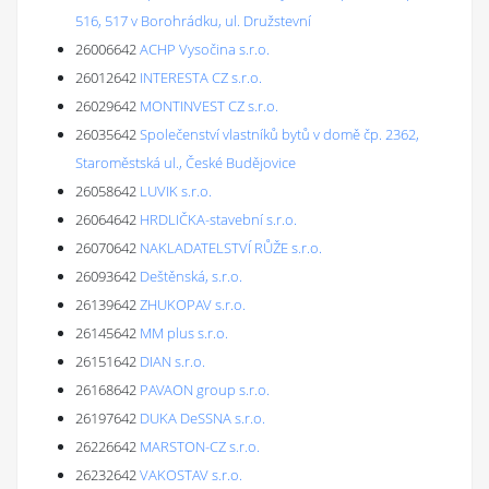
516, 517 v Borohrádku, ul. Družstevní
26006642
ACHP Vysočina s.r.o.
26012642
INTERESTA CZ s.r.o.
26029642
MONTINVEST CZ s.r.o.
26035642
Společenství vlastníků bytů v domě čp. 2362,
Staroměstská ul., České Budějovice
26058642
LUVIK s.r.o.
26064642
HRDLIČKA-stavební s.r.o.
26070642
NAKLADATELSTVÍ RŮŽE s.r.o.
26093642
Deštěnská, s.r.o.
26139642
ZHUKOPAV s.r.o.
26145642
MM plus s.r.o.
26151642
DIAN s.r.o.
26168642
PAVAON group s.r.o.
26197642
DUKA DeSSNA s.r.o.
26226642
MARSTON-CZ s.r.o.
26232642
VAKOSTAV s.r.o.