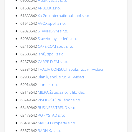
61062642
HUSA Václav s.r.o.
61502642
ARBECK s.r.o.
61855642
Xu Zou International,spol.s r.o.
61942642
AVOX spol. s r.o.
62028642
STAVING VM s.r.o.
62063642
Stavebniny Ledeč s.r.o.
62416642
CAFE.COM spol. s r.o.
62503642
Janů, spol. s r.o.
62578642
CARPE DIEM s.r.o.
62584642
THALIA CONSULT spol.s.r.o., v likvidaci
62908642
Blaník, spol. s r.o. v likvidaci
62914642
Lionet s.r.o.
63145642
MILPA Žatec s.r.o., v likvidaci
63249642
PÍSEK - ŠTĚRK Tábor s.r.o.
63469642
BUSINESS TREND s.r.o.
63475642
PQ - YSTAD s.r.o.
63481642
MARKO Property s.r.o.
63672642
RADNIK, s.r.o.