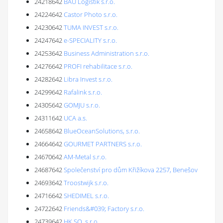
24218642
BAU Logistik s.r.o.
24224642
Castor Photo s.r.o.
24230642
TUMA INVEST s.r.o.
24247642
e-SPECIALITY s.r.o.
24253642
Business Administration s.r.o.
24276642
PROFI rehabilitace s.r.o.
24282642
Libra Invest s.r.o.
24299642
Rafalink s.r.o.
24305642
GOMJU s.r.o.
24311642
UCA a.s.
24658642
BlueOceanSolutions, s.r.o.
24664642
GOURMET PARTNERS s.r.o.
24670642
AM-Metal s.r.o.
24687642
Společenství pro dům Křižíkova 2257, Benešov
24693642
Troostwijk s.r.o.
24716642
SHEDIMEL s.r.o.
24722642
Friends&#039; Factory s.r.o.
24739642
HK.SO, s.r.o.