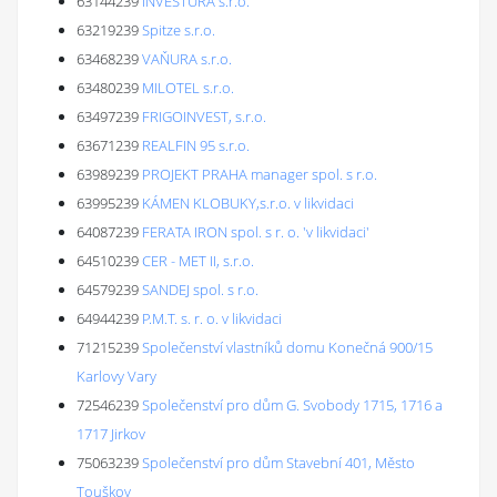
63144239
INVESTURA s.r.o.
63219239
Spitze s.r.o.
63468239
VAŇURA s.r.o.
63480239
MILOTEL s.r.o.
63497239
FRIGOINVEST, s.r.o.
63671239
REALFIN 95 s.r.o.
63989239
PROJEKT PRAHA manager spol. s r.o.
63995239
KÁMEN KLOBUKY,s.r.o. v likvidaci
64087239
FERATA IRON spol. s r. o. 'v likvidaci'
64510239
CER - MET II, s.r.o.
64579239
SANDEJ spol. s r.o.
64944239
P.M.T. s. r. o. v likvidaci
71215239
Společenství vlastníků domu Konečná 900/15
Karlovy Vary
72546239
Společenství pro dům G. Svobody 1715, 1716 a
1717 Jirkov
75063239
Společenství pro dům Stavební 401, Město
Touškov