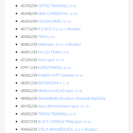
45793239
CETRO TRADING, s.r.o.
46348239
NEW CARBON Inc. s.r.o.
46354239
HOUDA-JIRÁK, s.r.o.
46713239
R E M O S s.r.o. v likvidaci
46904239
TMH s.r.o.
46962239
Defensor, s.r.o. v likvidaci
46991239
FALCO TEAM s.r.o.
47239239
Veva spol. s r.o.
47911239
EUROTRADEX, s.r.o.
48362239
KAMEX VATP Sokolov s.r.o.
48391239
BETONSTAV s. r. o.
48582239
Medicine-ALVO spol. s r.o.
48906239
Zemědělské družstvo Hluboké Mašůvky
49195239
Alois Zimmermann spol. s r. o.
49282239
TRIVEX TRADING, s.r.o.
49357239
B.I.R.T.-CONSULTING,spol. s r.o.
49444239
STELA BRANIŠOVICE, a.s. v likvidaci