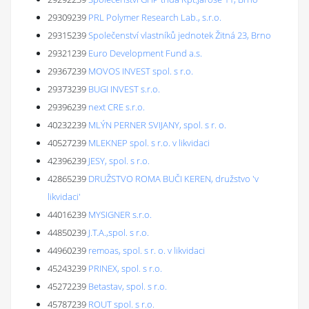
29309239
PRL Polymer Research Lab., s.r.o.
29315239
Společenství vlastníků jednotek Žitná 23, Brno
29321239
Euro Development Fund a.s.
29367239
MOVOS INVEST spol. s r.o.
29373239
BUGI INVEST s.r.o.
29396239
next CRE s.r.o.
40232239
MLÝN PERNER SVIJANY, spol. s r. o.
40527239
MLEKNEP spol. s r.o. v likvidaci
42396239
JESY, spol. s r.o.
42865239
DRUŽSTVO ROMA BUČI KEREN, družstvo 'v
likvidaci'
44016239
MYSIGNER s.r.o.
44850239
J.T.A.,spol. s r.o.
44960239
remoas, spol. s r. o. v likvidaci
45243239
PRINEX, spol. s r.o.
45272239
Betastav, spol. s r.o.
45787239
ROUT spol. s r.o.