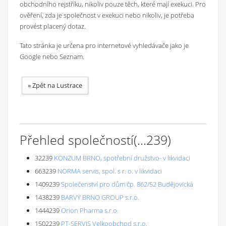
obchodního rejstříku, nikoliv pouze těch, které mají exekuci. Pro
ověření, zda je společnost v exekuci nebo nikoliv, je potřeba
provést placený dotaz.
Tato stránka je určena pro internetové vyhledávače jako je
Google nebo Seznam.
»
Zpět na Lustrace
Přehled společností
(...
239
)
32239
KONZUM BRNO, spotřební družstvo- v likvidaci
663239
NORMA servis, spol. s r. o. v likvidaci
1409239
Společenství pro dům čp. 862/52 Budějovická
1438239
BARVY BRNO GROUP s.r.o.
1444239
Orion Pharma s.r.o.
1502239
PT-SERVIS Velkoobchod s.r.o.