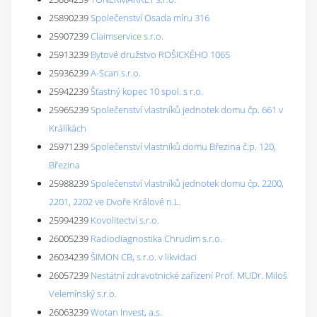
25890239
Společenství Osada míru 316
25907239
Claimservice s.r.o.
25913239
Bytové družstvo ROŠICKÉHO 1065
25936239
A-Scan s.r.o.
25942239
Šťastný kopec 10 spol. s r.o.
25965239
Společenství vlastníků jednotek domu čp. 661 v
Králíkách
25971239
Společenství vlastníků domu Březina č.p. 120,
Březina
25988239
Společenství vlastníků jednotek domu čp. 2200,
2201, 2202 ve Dvoře Králové n.L.
25994239
Kovolitectví s.r.o.
26005239
Radiodiagnostika Chrudim s.r.o.
26034239
ŠIMON CB, s.r.o. v likvidaci
26057239
Nestátní zdravotnické zařízení Prof. MUDr. Miloš
Velemínský s.r.o.
26063239
Wotan Invest, a.s.