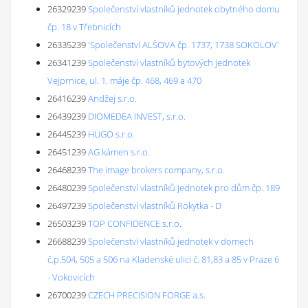
26329239
Společenství vlastníků jednotek obytného domu
čp. 18 v Třebnicích
26335239
'Společenství ALŠOVA čp. 1737, 1738 SOKOLOV'
26341239
Společenství vlastníků bytových jednotek
Vejprnice, ul. 1. máje čp. 468, 469 a 470
26416239
Andžej s.r.o.
26439239
DIOMEDEA INVEST, s.r.o.
26445239
HUGO s.r.o.
26451239
AG kámen s.r.o.
26468239
The image brokers company, s.r.o.
26480239
Společenství vlastníků jednotek pro dům čp. 189
26497239
Společenství vlastníků Rokytka - D
26503239
TOP CONFIDENCE s.r.o.
26688239
Společenství vlastníků jednotek v domech
č.p.504, 505 a 506 na Kladenské ulici č. 81,83 a 85 v Praze 6
- Vokovicích
26700239
CZECH PRECISION FORGE a.s.