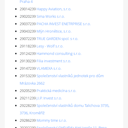
Praha 4
29014239
Happy Aviation, s.r.o.
29020239
Sima Works s.r.o.
29037239
PACHA INVEST ENETRPRISE s.r.o.
29043239
Mlýn Hronětice, s.r.o.
29072239
TRUE GARDEN spol. s r.o.
29118239
Lesy - Wolf s.r.o.
29124239
Hammond consulting s.r.o.
29130239
Filia investment s.r.o.
29147239
VLAMEXA s.r.o.
29153239
Společenství vlastníků jednotek pro dům
Mrázovka 2662
29205239
Praktická medicína s.r.o.
29211239
J.I.P. Invest s.r.o.
29228239
Společenství vlastníků domu Talichova 3735,
3736, Kroměříž
29286239
Mommy time s.r.o.
29292239
Společenství GHP třída Kpt.Jaroše 11, Brno