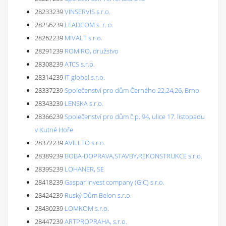
28233239
VINSERVIS s.r.o.
28256239
LEADCOM s. r. o.
28262239
MIVALT s.r.o.
28291239
ROMIRO, družstvo
28308239
ATCS s.r.o.
28314239
IT global s.r.o.
28337239
Společenství pro dům Černého 22,24,26, Brno
28343239
LENSKA s.r.o.
28366239
Společenství pro dům č.p. 94, ulice 17. listopadu
v Kutné Hoře
28372239
AVILLTO s.r.o.
28389239
BOBA-DOPRAVA,STAVBY,REKONSTRUKCE s.r.o.
28395239
LOHANER, SE
28418239
Gaspar invest company (GIC) s.r.o.
28424239
Ruský Dům Belon s.r.o.
28430239
LOMKOM s.r.o.
28447239
ARTPROPRAHA, s.r.o.