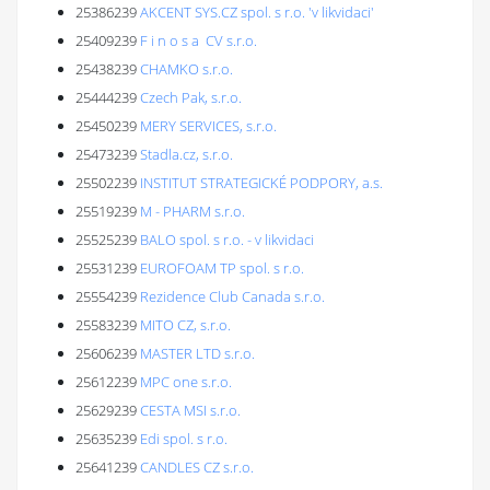
25386239
AKCENT SYS.CZ spol. s r.o. 'v likvidaci'
25409239
F i n o s a CV s.r.o.
25438239
CHAMKO s.r.o.
25444239
Czech Pak, s.r.o.
25450239
MERY SERVICES, s.r.o.
25473239
Stadla.cz, s.r.o.
25502239
INSTITUT STRATEGICKÉ PODPORY, a.s.
25519239
M - PHARM s.r.o.
25525239
BALO spol. s r.o. - v likvidaci
25531239
EUROFOAM TP spol. s r.o.
25554239
Rezidence Club Canada s.r.o.
25583239
MITO CZ, s.r.o.
25606239
MASTER LTD s.r.o.
25612239
MPC one s.r.o.
25629239
CESTA MSI s.r.o.
25635239
Edi spol. s r.o.
25641239
CANDLES CZ s.r.o.