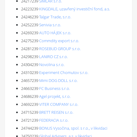
24217239
SIMLAR s.r.o.
24223239
KINGDALE, uzavřený investiční fond, a.s.
24246239
Talgar Trade, s.r.o.
24252239
Senivia s.r.o.
24269239
AUTO HÁJEK s.r.o.
24275239
Commdity export s.r.o.
24281239
ROSEBUD GROUP s.r.o.
24298239
LANIRO CZ s.r.o.
24304239
Novolina s.r.o.
24310239
Experiment Chomutov s.r.o.
24657239
Mimi DOG DOLL s.r.o.
24663239
FC Business s.r.o.
24686239
Agel projekt, s.r.o.
24692239
VITER COMPANY s.r.o.
24715239
BRETT REISEN s.r.o.
24721239
FEDERACIA s.r.o.
24744239
BONUS Vysočina, spol. s r.o., v likvidaci
24750239
Global Advisers, a.s. v likvidaci