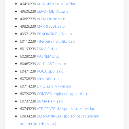
49450239
KB & MV s.r.o. v likvidaci
49606239
SEPO - METAL s.r.o.
49687239
AURA Ortho s.r.o.
49826239
MARRI spol. s r.o.
49971239
BRNOKONZULT, s.r.o.
60112239
Interbal s.r.o. v likvidaci
60193239
EKMA FIN, a.s.
60280239
RASNEM s.r.o.
60465239
W - PLAST.cz s.r.o.
60471239
ROCA, spol.s r.o.
60708239
IVes ING s.r.o.
60714239
DIPO s.r.o. v likvidaci
60720239
COMDEX engineering, spol. s r.o.
60737239
SOMA RaM s.r.o.
60743239
ATB CENTRUM spol. s r.o. v likvidaci
60934239
SCHWANINGER společnost s ručením
omezeným (zkr. s.r.o.)