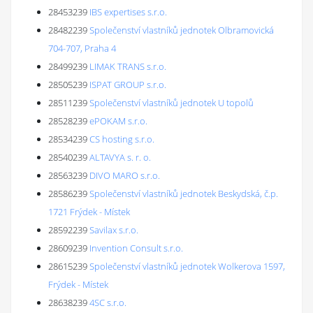
28453239
IBS expertises s.r.o.
28482239
Společenství vlastníků jednotek Olbramovická
704-707, Praha 4
28499239
LIMAK TRANS s.r.o.
28505239
ISPAT GROUP s.r.o.
28511239
Společenství vlastníků jednotek U topolů
28528239
ePOKAM s.r.o.
28534239
CS hosting s.r.o.
28540239
ALTAVYA s. r. o.
28563239
DIVO MARO s.r.o.
28586239
Společenství vlastníků jednotek Beskydská, č.p.
1721 Frýdek - Místek
28592239
Savilax s.r.o.
28609239
Invention Consult s.r.o.
28615239
Společenství vlastníků jednotek Wolkerova 1597,
Frýdek - Místek
28638239
4SC s.r.o.