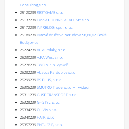
Consulting,s.r.o.
25120239
RESTGAME s.r.o.
25137239
FASSATI TENNIS ACADEMY s.r.o.
25172239
INPRELOG, spol. s r.o.
25189239
Bytové družstvo Nerudova 58,60,62 České
Budějovice
25224239
AL Autolaky, s.r.o.
25230239
A.PA West s.r.o.
25276239
TWO s. r. o. Vyskeř
25282239
Abacus Pardubice s.r.o.
25299239
BS PLUS, s. r. o.
25305239
SMUTRO Trade, s.r.o. v likvidaci
25311239
GUSE TRANSPORT, s.r.o.
25328239
G - STYL, s.r.o.
25334239
OLIVIA s.r.o.
25340239
HAJK, s.r.o.
25357239
PNEU '21', s.r.o.