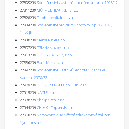
27805239
Společenství vlastníků pro dům Korunní 1026/12
27811239
MŮJ MULTIMARKET s.r.o.
27828239
E - photovoltaic cell, a.s.
27834239
Společenství pro dům Sportovní č.p. 1781/16,
Nový Jičín
27840239
Melda Pavel s.r.o.
27857239
TRIANA služby s.r.o.
27863239
GREEN CATS CZ, s.r.o.
27886239
Epos Media s.r.o.
27892239
Společenství vlastníků jednotek Františka
Kadlece 2378/32
27909239
INTER ENERGO s.r.o. v likvidaci
27915239
JUVITEL s.r.o.
27938239
Abrupt Real s.r.o.
27944239
CH + K - Topservis, s.r.o.
27950239
Nemocnice a sdružená zdravotnická zařízení
Nymburk, a.s.