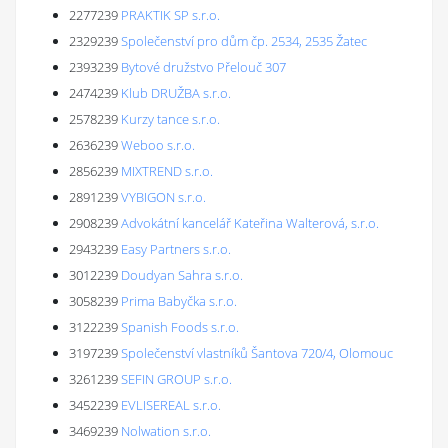
2277239
PRAKTIK SP s.r.o.
2329239
Společenství pro dům čp. 2534, 2535 Žatec
2393239
Bytové družstvo Přelouč 307
2474239
Klub DRUŽBA s.r.o.
2578239
Kurzy tance s.r.o.
2636239
Weboo s.r.o.
2856239
MIXTREND s.r.o.
2891239
VYBIGON s.r.o.
2908239
Advokátní kancelář Kateřina Walterová, s.r.o.
2943239
Easy Partners s.r.o.
3012239
Doudyan Sahra s.r.o.
3058239
Prima Babyčka s.r.o.
3122239
Spanish Foods s.r.o.
3197239
Společenství vlastníků Šantova 720/4, Olomouc
3261239
SEFIN GROUP s.r.o.
3452239
EVLISEREAL s.r.o.
3469239
Nolwation s.r.o.