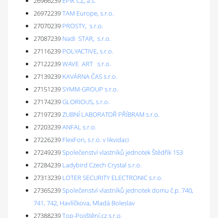
26966239
EPIK CZ, a.s.
26972239
TAM Europe, s.r.o.
27070239
PROSTY, s.r.o.
27087239
Nadi STAR, s.r.o.
27116239
POLYACTIVE, s.r.o.
27122239
WAVE ART s.r.o.
27139239
KAVÁRNA ČAS s.r.o.
27151239
SYMM-GROUP s.r.o.
27174239
GLORIOUS, s.r.o.
27197239
ZUBNÍ LABORATOŘ PŘÍBRAM s.r.o.
27203239
ANFAL s.r.o.
27226239
FlexFon, s.r.o. v likvidaci
27249239
Společenství vlastníků jednotek Štědřík 153
27284239
Ladybird Czech Crystal s.r.o.
27313239
LOTER SECURITY ELECTRONIC s.r.o.
27365239
Společenství vlastníků jednotek domu č.p. 740,
741, 742, Havlíčkova, Mladá Boleslav
27388239
Top-Pojištění.cz s.r.o.