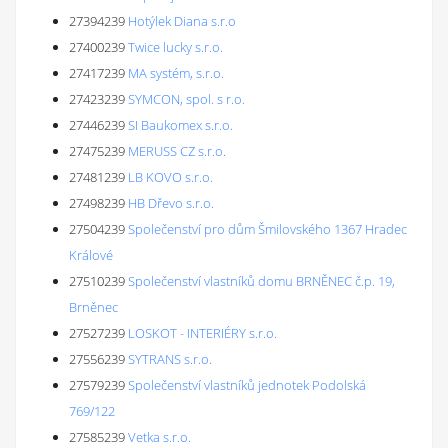
27394239
Hotýlek Diana s.r.o
27400239
Twice lucky s.r.o.
27417239
MA systém, s.r.o.
27423239
SYMCON, spol. s r.o.
27446239
SI Baukomex s.r.o.
27475239
MERUSS CZ s.r.o.
27481239
LB KOVO s.r.o.
27498239
HB Dřevo s.r.o.
27504239
Společenství pro dům Šmilovského 1367 Hradec
Králové
27510239
Společenství vlastníků domu BRNĚNEC č.p. 19,
Brněnec
27527239
LOSKOT - INTERIÉRY s.r.o.
27556239
SYTRANS s.r.o.
27579239
Společenství vlastníků jednotek Podolská
769/122
27585239
Vetka s.r.o.