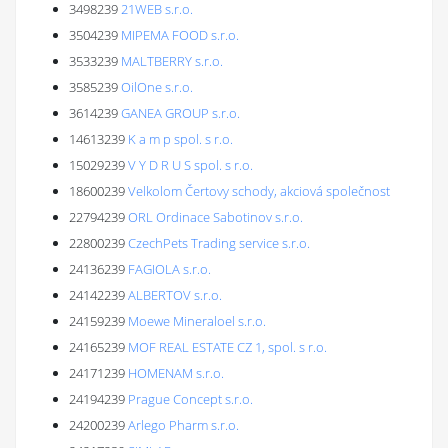
3498239
21WEB s.r.o.
3504239
MIPEMA FOOD s.r.o.
3533239
MALTBERRY s.r.o.
3585239
OilOne s.r.o.
3614239
GANEA GROUP s.r.o.
14613239
K a m p spol. s r.o.
15029239
V Y D R U S spol. s r.o.
18600239
Velkolom Čertovy schody, akciová společnost
22794239
ORL Ordinace Sabotinov s.r.o.
22800239
CzechPets Trading service s.r.o.
24136239
FAGIOLA s.r.o.
24142239
ALBERTOV s.r.o.
24159239
Moewe Mineraloel s.r.o.
24165239
MOF REAL ESTATE CZ 1, spol. s r.o.
24171239
HOMENAM s.r.o.
24194239
Prague Concept s.r.o.
24200239
Arlego Pharm s.r.o.