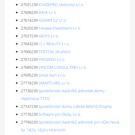
27591239
KVAZEPRO obiloviny s.r.o.
27608239
IMVA s.r.o.
27614239
ADAMIT CZ s.r.o.
27620239
Yasawa Investment s.r.o.
27637239
GESYS s.r.o.
27643239
I.C.I. REALITY s.r.o.
27666239
TERSTAV, družstvo
27672239
PROZEKO s.r.o.
27689239
VINCOM CONSULTING s.r.o.
27695239
Great Gun s.r.o.
27718239
SMARTLABS, s.r.o.
27730239
Společenství vlastníků jednotek domu
Habřinova 777/2
27747239
Společenství domu Lidická 869/10 Znojmo
27776239
Software pro školy, s.r.o.
27799239
Společenství vlastníků jednotek pro dům Nová
čp. 1823, 1824 v Hranicích