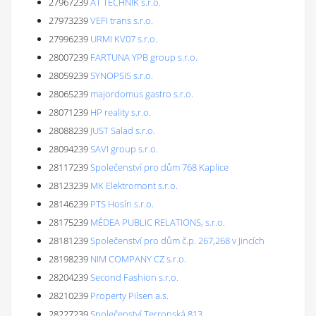
27967239
AT TECHNIK s.r.o.
27973239
VEFI trans s.r.o.
27996239
URMI KV07 s.r.o.
28007239
FARTUNA YPB group s.r.o.
28059239
SYNOPSIS s.r.o.
28065239
majordomus gastro s.r.o.
28071239
HP reality s.r.o.
28088239
JUST Salad s.r.o.
28094239
SAVI group s.r.o.
28117239
Společenství pro dům 768 Kaplice
28123239
MK Elektromont s.r.o.
28146239
PTS Hosín s.r.o.
28175239
MÉDEA PUBLIC RELATIONS, s.r.o.
28181239
Společenství pro dům č.p. 267,268 v Jincích
28198239
NIM COMPANY CZ s.r.o.
28204239
Second Fashion s.r.o.
28210239
Property Pilsen a.s.
28227239
Společenství Terronská 813