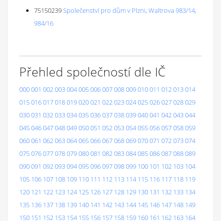
75150239
Společenství pro dům v Plzni, Waltrova 983/14,
984/16
Přehled společností dle IČ
000
001
002
003
004
005
006
007
008
009
010
011
012
013
014
015
016
017
018
019
020
021
022
023
024
025
026
027
028
029
030
031
032
033
034
035
036
037
038
039
040
041
042
043
044
045
046
047
048
049
050
051
052
053
054
055
056
057
058
059
060
061
062
063
064
065
066
067
068
069
070
071
072
073
074
075
076
077
078
079
080
081
082
083
084
085
086
087
088
089
090
091
092
093
094
095
096
097
098
099
100
101
102
103
104
105
106
107
108
109
110
111
112
113
114
115
116
117
118
119
120
121
122
123
124
125
126
127
128
129
130
131
132
133
134
135
136
137
138
139
140
141
142
143
144
145
146
147
148
149
150
151
152
153
154
155
156
157
158
159
160
161
162
163
164