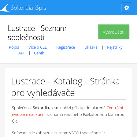
Sokordia iSpis
Lustrace - Seznam
Vyzkoušet!
společností
Popis
Více o CEE
Registrace
Ukázka
Rejstříky
API
Ceník
Lustrace - Katalog - Stránka
pro vyhledávače
Společnost
Sokordia, s.r.o.
nabízí přístup do placené
Centrální
evidence exekucí
– seznamu vedeného Exekutorskou komorou
ČR.
Software zde zobrazuje seznam VŠECH společností z