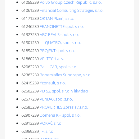
61055239
Volvo Group Czech Republic, s.r.o.
61061239
Financial Consulting Strategie, s.r.o.
61171239
OKTAN Plzeň, s.r.o.
61246239
FRANCINETTE spol. s r.o.
61327239
ABC REALS spol. s r.o.
61501239
L - QUATRO, spol. s r.o.
61854239
PROJEKT spol. s r.o.
61860239
VELTECH a. s.
62062239
PaL - CAR, spol. s r.o.
62363239
Bohemiaflex Sundrape, s.r.o.
62415239
Yconsult, s r.o.
62502239
PD 52, spol. s r.o. v likvidaci
62577239
VENDAX spol.s.r.o.
62583239
PROPERTIES Zbraslav,s.r.o.
62907239
Domena KH spol. s r.o.
62913239
VOKÁČ s.r.o.
62959239
JIF, s.r.o.