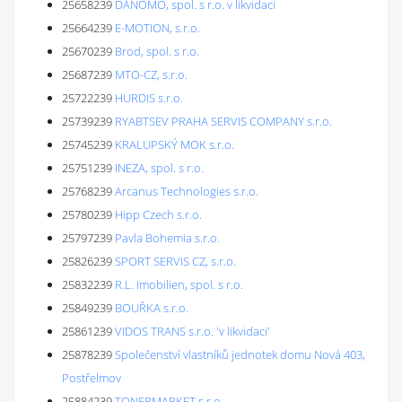
25658239
DANOMO, spol. s r.o. v likvidaci
25664239
E-MOTION, s.r.o.
25670239
Brod, spol. s r.o.
25687239
MTO-CZ, s.r.o.
25722239
HURDIS s.r.o.
25739239
RYABTSEV PRAHA SERVIS COMPANY s.r.o.
25745239
KRALUPSKÝ MOK s.r.o.
25751239
INEZA, spol. s r.o.
25768239
Arcanus Technologies s.r.o.
25780239
Hipp Czech s.r.o.
25797239
Pavla Bohemia s.r.o.
25826239
SPORT SERVIS CZ, s.r.o.
25832239
R.L. Imobilien, spol. s r.o.
25849239
BOUŘKA s.r.o.
25861239
VIDOS TRANS s.r.o. 'v likvidaci'
25878239
Společenství vlastníků jednotek domu Nová 403,
Postřelmov
25884239
TONERMARKET s.r.o.