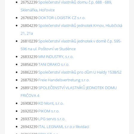
26752239
Společenství vlastníků domu č.p. 688 - 689,
Sklenářka, Hořovice
26769239
DOKTOR LOGISTIK CZ s.r.o.
26804239
Společenství vlastníků jednotek Krnov, Hlubčická
21, 21a
26810239
Společenství vlastníků jednotek v domě č.p. 595-
596 na ul. Poštovní ve Studénce
26833239
MM INDUSTRY, s.r.o.
26856239
TANI DRAKO s.r.o.
26862239
Společenství vlastníků pro dům U Haldy 1538/52
26879239
Freie Handelsvertretung s.r.o.
26891239
SPOLEČENSTVÍ VLASTNÍKŮ JEDNOTEK DOMU
FRIČOVA 4
26908239
KD Mont, s.r.o.
26920239
PIKOM s.r.o.
26937239
LPG servis s.r.o.
26943239
ITAL LEGNAMI, s.r.o.v likvidaci