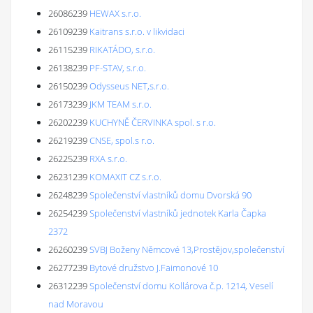
26086239
HEWAX s.r.o.
26109239
Kaitrans s.r.o. v likvidaci
26115239
RIKATÁDO, s.r.o.
26138239
PF-STAV, s.r.o.
26150239
Odysseus NET,s.r.o.
26173239
JKM TEAM s.r.o.
26202239
KUCHYNĚ ČERVINKA spol. s r.o.
26219239
CNSE, spol.s r.o.
26225239
RXA s.r.o.
26231239
KOMAXIT CZ s.r.o.
26248239
Společenství vlastníků domu Dvorská 90
26254239
Společenství vlastníků jednotek Karla Čapka
2372
26260239
SVBJ Boženy Němcové 13,Prostějov,společenství
26277239
Bytové družstvo J.Faimonové 10
26312239
Společenství domu Kollárova č.p. 1214, Veselí
nad Moravou