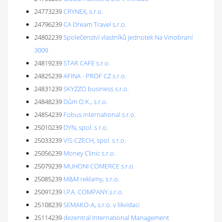
24773239
CRYNEX, s.r.o.
24796239
CA Dream Travel s.r.o.
24802239
Společenství vlastníků jednotek Na Vinobraní
3009
24819239
STAR CAFE s.r.o.
24825239
AFINA - PROF CZ s.r.o.
24831239
SKYZZO business s.r.o.
24848239
Dům O.K., s.r.o.
24854239
Fobus international s.r.o.
25010239
DYN, spol. s r.o.
25033239
VIS-CZECH, spol. s r.o.
25056239
Money Clinic s.r.o.
25079239
MUHONI COMERCE s.r.o.
25085239
M&M reklamy, s.r.o.
25091239
I.P.A. COMPANY.s.r.o.
25108239
SEMAKO-A, s.r.o. v likvidaci
25114239
dezentral International Management