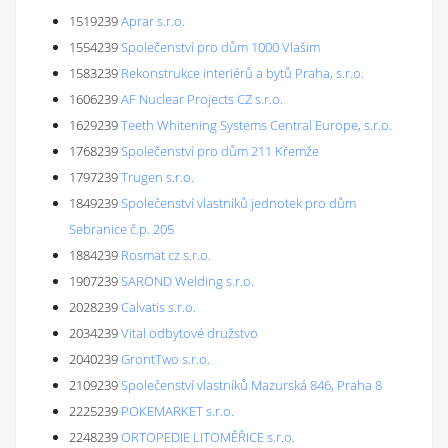
1519239
Aprar s.r.o.
1554239
Společenství pro dům 1000 Vlašim
1583239
Rekonstrukce interiérů a bytů Praha, s.r.o.
1606239
AF Nuclear Projects CZ s.r.o.
1629239
Teeth Whitening Systems Central Europe, s.r.o.
1768239
Společenství pro dům 211 Křemže
1797239
Trugen s.r.o.
1849239
Společenství vlastníků jednotek pro dům
Sebranice č.p. 205
1884239
Rosmat cz s.r.o.
1907239
SAROND Welding s.r.o.
2028239
Calvatis s.r.o.
2034239
Vital odbytové družstvo
2040239
GrontTwo s.r.o.
2109239
Společenství vlastníků Mazurská 846, Praha 8
2225239
POKEMARKET s.r.o.
2248239
ORTOPEDIE LITOMĚŘICE s.r.o.