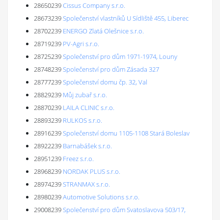
28650239
Cissus Company s.r.o.
28673239
Společenství vlastníků U Sídliště 455, Liberec
28702239
ENERGO Zlatá Olešnice s.r.o.
28719239
PV-Agri s.r.o.
28725239
Společenství pro dům 1971-1974, Louny
28748239
Společenství pro dům Zásada 327
28777239
Společenství domu čp. 32, Val
28829239
Můj zubař s.r.o.
28870239
LAILA CLINIC s.r.o.
28893239
RULKOS s.r.o.
28916239
Společenství domu 1105-1108 Stará Boleslav
28922239
Barnabášek s.r.o.
28951239
Freez s.r.o.
28968239
NORDAK PLUS s.r.o.
28974239
STRANMAX s.r.o.
28980239
Automotive Solutions s.r.o.
29008239
Společenství pro dům Svatoslavova 503/17,