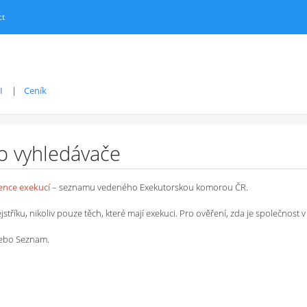
ct
I
Ceník
ro vyhledávače
dence exekucí
– seznamu vedeného Exekutorskou komorou ČR.
íku, nikoliv pouze těch, které mají exekuci. Pro ověření, zda je společnost v 
 nebo Seznam.