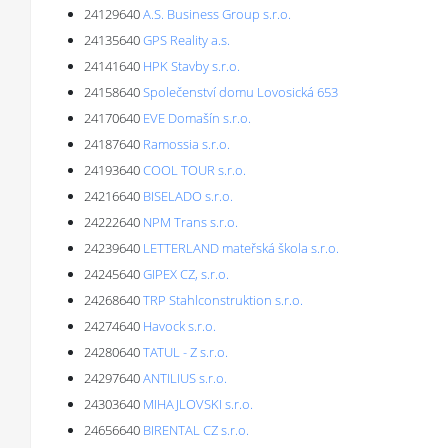
24129640
A.S. Business Group s.r.o.
24135640
GPS Reality a.s.
24141640
HPK Stavby s.r.o.
24158640
Společenství domu Lovosická 653
24170640
EVE Domašín s.r.o.
24187640
Ramossia s.r.o.
24193640
COOL TOUR s.r.o.
24216640
BISELADO s.r.o.
24222640
NPM Trans s.r.o.
24239640
LETTERLAND mateřská škola s.r.o.
24245640
GIPEX CZ, s.r.o.
24268640
TRP Stahlconstruktion s.r.o.
24274640
Havock s.r.o.
24280640
TATUL - Z s.r.o.
24297640
ANTILIUS s.r.o.
24303640
MIHAJLOVSKI s.r.o.
24656640
BIRENTAL CZ s.r.o.