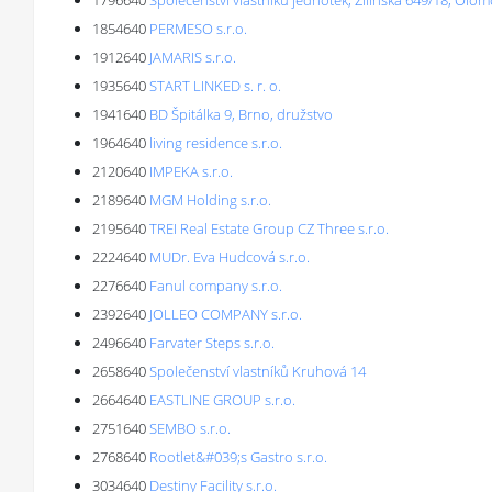
1796640
Společenství vlastníků jednotek, Žilinská 649/18, Olo
1854640
PERMESO s.r.o.
1912640
JAMARIS s.r.o.
1935640
START LINKED s. r. o.
1941640
BD Špitálka 9, Brno, družstvo
1964640
living residence s.r.o.
2120640
IMPEKA s.r.o.
2189640
MGM Holding s.r.o.
2195640
TREI Real Estate Group CZ Three s.r.o.
2224640
MUDr. Eva Hudcová s.r.o.
2276640
Fanul company s.r.o.
2392640
JOLLEO COMPANY s.r.o.
2496640
Farvater Steps s.r.o.
2658640
Společenství vlastníků Kruhová 14
2664640
EASTLINE GROUP s.r.o.
2751640
SEMBO s.r.o.
2768640
Rootlet&#039;s Gastro s.r.o.
3034640
Destiny Facility s.r.o.