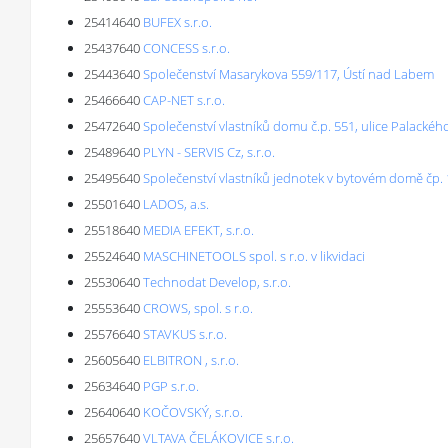
25414640
BUFEX s.r.o.
25437640
CONCESS s.r.o.
25443640
Společenství Masarykova 559/117, Ústí nad Labem
25466640
CAP-NET s.r.o.
25472640
Společenství vlastníků domu č.p. 551, ulice Palackéh
25489640
PLYN - SERVIS Cz, s.r.o.
25495640
Společenství vlastníků jednotek v bytovém domě čp.
25501640
LADOS, a.s.
25518640
MEDIA EFEKT, s.r.o.
25524640
MASCHINETOOLS spol. s r.o. v likvidaci
25530640
Technodat Develop, s.r.o.
25553640
CROWS, spol. s r.o.
25576640
STAVKUS s.r.o.
25605640
ELBITRON , s.r.o.
25634640
PGP s.r.o.
25640640
KOČOVSKÝ, s.r.o.
25657640
VLTAVA ČELÁKOVICE s.r.o.