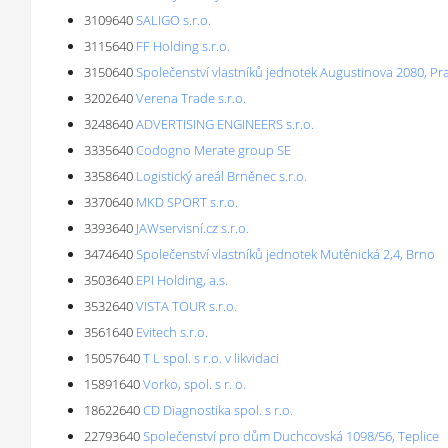
3109640
SALIGO s.r.o.
3115640
FF Holding s.r.o.
3150640
Společenství vlastníků jednotek Augustinova 2080, Pr
3202640
Verena Trade s.r.o.
3248640
ADVERTISING ENGINEERS s.r.o.
3335640
Codogno Merate group SE
3358640
Logistický areál Brněnec s.r.o.
3370640
MKD SPORT s.r.o.
3393640
JAWservisní.cz s.r.o.
3474640
Společenství vlastníků jednotek Mutěnická 2,4, Brno
3503640
EPI Holding, a.s.
3532640
VISTA TOUR s.r.o.
3561640
Evitech s.r.o.
15057640
T L spol. s r.o. v likvidaci
15891640
Vorko, spol. s r. o.
18622640
CD Diagnostika spol. s r.o.
22793640
Společenství pro dům Duchcovská 1098/56, Teplice