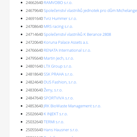
24662640
RAMVOBO s.r.o.
24679640
Společenství vlastníků jednotek pro dům Michelangel
24691640
Tvrz Hummer s.r.o.
24708640
MRS racing s.r.o.
24714640
Společenství vlastníků K Berance 2808
24720640
Koruna Palace Assets a.s.
24766640
RENATA International s.r.o.
24795640
Martin Jech, s.r.o.
24801640
LTX Group s.r.o.
24818640
SSK PRAHA s.r.o.
24824640
DUS Fashion, s.r.o.
24830640
Ženy, s.r.o.
24847640
SPORTVIVA s.r.o.
24853640
JRK BioWaste Management s.r.o.
25026640
K INJEKT s.r.o.
25032640
TERMI s.r.o.
25055640
Hans Hausner s.r.o.