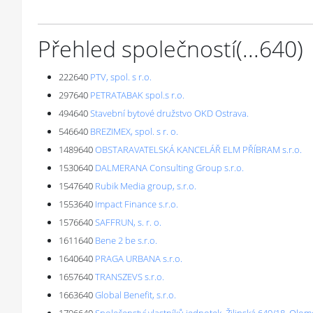
Přehled společností
(...
640
)
222640
PTV, spol. s r.o.
297640
PETRATABAK spol.s r.o.
494640
Stavební bytové družstvo OKD Ostrava.
546640
BREZIMEX, spol. s r. o.
1489640
OBSTARAVATELSKÁ KANCELÁŘ ELM PŘÍBRAM s.r.o.
1530640
DALMERANA Consulting Group s.r.o.
1547640
Rubik Media group, s.r.o.
1553640
Impact Finance s.r.o.
1576640
SAFFRUN, s. r. o.
1611640
Bene 2 be s.r.o.
1640640
PRAGA URBANA s.r.o.
1657640
TRANSZEVS s.r.o.
1663640
Global Benefit, s.r.o.