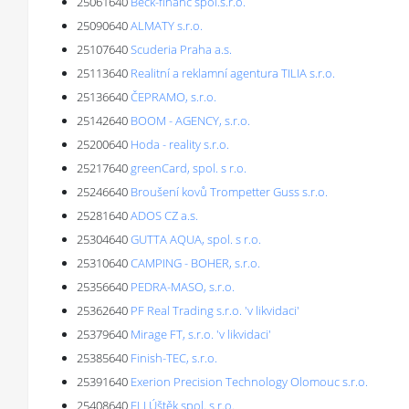
25061640
Beck-financ spol.s.r.o.
25090640
ALMATY s.r.o.
25107640
Scuderia Praha a.s.
25113640
Realitní a reklamní agentura TILIA s.r.o.
25136640
ČEPRAMO, s.r.o.
25142640
BOOM - AGENCY, s.r.o.
25200640
Hoda - reality s.r.o.
25217640
greenCard, spol. s r.o.
25246640
Broušení kovů Trompetter Guss s.r.o.
25281640
ADOS CZ a.s.
25304640
GUTTA AQUA, spol. s r.o.
25310640
CAMPING - BOHER, s.r.o.
25356640
PEDRA-MASO, s.r.o.
25362640
PF Real Trading s.r.o. 'v likvidaci'
25379640
Mirage FT, s.r.o. 'v likvidaci'
25385640
Finish-TEC, s.r.o.
25391640
Exerion Precision Technology Olomouc s.r.o.
25408640
ELI Úštěk spol. s r.o.