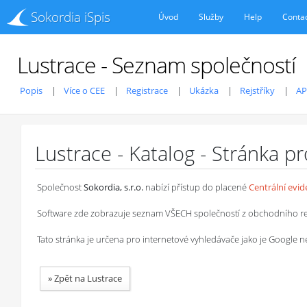
Sokordia iSpis
Úvod
Služby
Help
Conta
Lustrace - Seznam společností
Popis
Více o CEE
Registrace
Ukázka
Rejstříky
AP
Lustrace - Katalog - Stránka p
Společnost
Sokordia, s.r.o.
nabízí přístup do placené
Centrální evi
Software zde zobrazuje seznam VŠECH společností z obchodního rejstř
Tato stránka je určena pro internetové vyhledávače jako je Google
»
Zpět na Lustrace