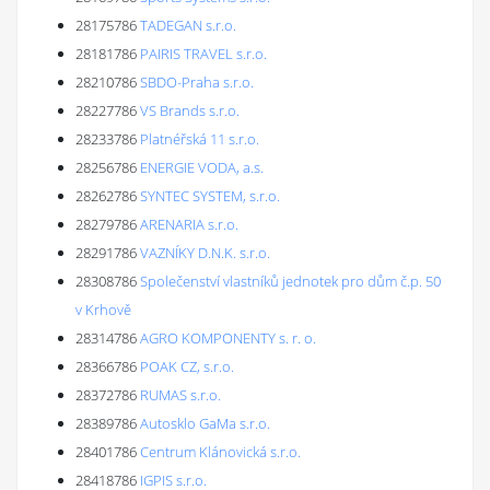
28175786
TADEGAN s.r.o.
28181786
PAIRIS TRAVEL s.r.o.
28210786
SBDO-Praha s.r.o.
28227786
VS Brands s.r.o.
28233786
Platnéřská 11 s.r.o.
28256786
ENERGIE VODA, a.s.
28262786
SYNTEC SYSTEM, s.r.o.
28279786
ARENARIA s.r.o.
28291786
VAZNÍKY D.N.K. s.r.o.
28308786
Společenství vlastníků jednotek pro dům č.p. 50
v Krhově
28314786
AGRO KOMPONENTY s. r. o.
28366786
POAK CZ, s.r.o.
28372786
RUMAS s.r.o.
28389786
Autosklo GaMa s.r.o.
28401786
Centrum Klánovická s.r.o.
28418786
IGPIS s.r.o.