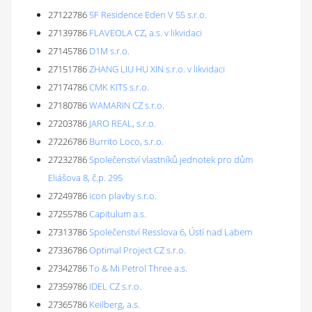
27122786
5F Residence Eden V 55 s.r.o.
27139786
FLAVEOLA CZ, a.s. v likvidaci
27145786
D1M s.r.o.
27151786
ZHANG LIU HU XIN s.r.o. v likvidaci
27174786
CMK KITS s.r.o.
27180786
WAMARIN CZ s.r.o.
27203786
JARO REAL, s.r.o.
27226786
Burrito Loco, s.r.o.
27232786
Společenství vlastníků jednotek pro dům
Eliášova 8, č.p. 295
27249786
icon plavby s.r.o.
27255786
Capitulum a.s.
27313786
Společenství Resslova 6, Ústí nad Labem
27336786
Optimal Project CZ s.r.o.
27342786
To & Mi Petrol Three a.s.
27359786
IDEL CZ s.r.o.
27365786
Keilberg, a.s.