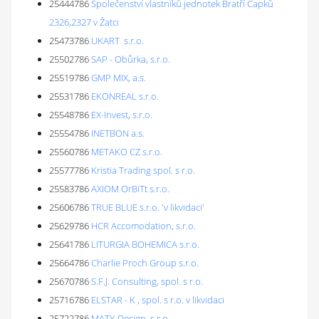
25444786
Společenství vlastníků jednotek Bratří Čapků
2326,2327 v Žatci
25473786
UKART s.r.o.
25502786
SAP - Obůrka, s.r.o.
25519786
GMP MIX, a.s.
25531786
EKONREAL s.r.o.
25548786
EX-Invest, s.r.o.
25554786
INETBON a.s.
25560786
METAKO CZ s.r.o.
25577786
Kristia Trading spol. s r.o.
25583786
AXIOM OrBiTt s.r.o.
25606786
TRUE BLUE s.r.o. 'v likvidaci'
25629786
HCR Accomodation, s.r.o.
25641786
LITURGIA BOHEMICA s.r.o.
25664786
Charlie Proch Group s.r.o.
25670786
S.F.J. Consulting, spol. s r.o.
25716786
ELSTAR - K , spol. s r.o. v likvidaci
25722786
MATY-Design, s.r.o.