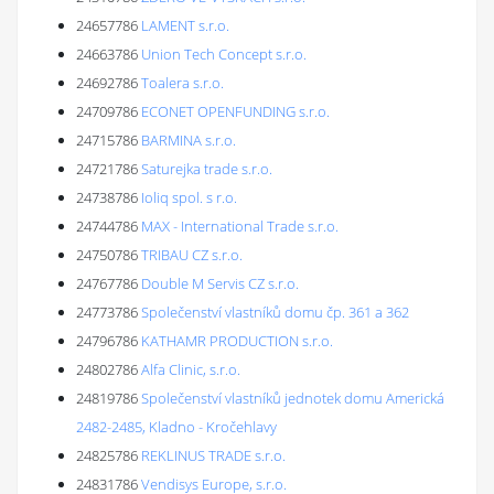
24657786
LAMENT s.r.o.
24663786
Union Tech Concept s.r.o.
24692786
Toalera s.r.o.
24709786
ECONET OPENFUNDING s.r.o.
24715786
BARMINA s.r.o.
24721786
Saturejka trade s.r.o.
24738786
Ioliq spol. s r.o.
24744786
MAX - International Trade s.r.o.
24750786
TRIBAU CZ s.r.o.
24767786
Double M Servis CZ s.r.o.
24773786
Společenství vlastníků domu čp. 361 a 362
24796786
KATHAMR PRODUCTION s.r.o.
24802786
Alfa Clinic, s.r.o.
24819786
Společenství vlastníků jednotek domu Americká
2482-2485, Kladno - Kročehlavy
24825786
REKLINUS TRADE s.r.o.
24831786
Vendisys Europe, s.r.o.