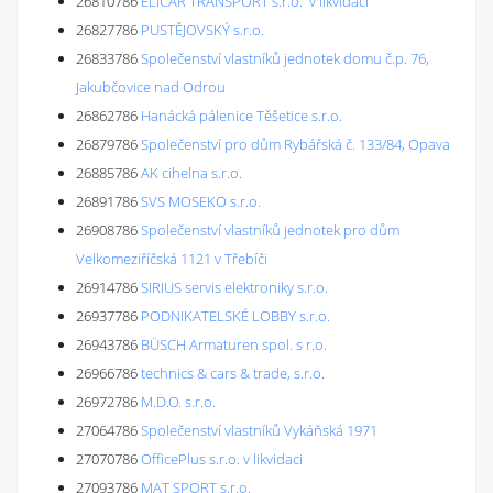
26810786
ELICAR TRANSPORT s.r.o. 'v likvidaci'
26827786
PUSTĚJOVSKÝ s.r.o.
26833786
Společenství vlastníků jednotek domu č.p. 76,
Jakubčovice nad Odrou
26862786
Hanácká pálenice Těšetice s.r.o.
26879786
Společenství pro dům Rybářská č. 133/84, Opava
26885786
AK cihelna s.r.o.
26891786
SVS MOSEKO s.r.o.
26908786
Společenství vlastníků jednotek pro dům
Velkomeziříčská 1121 v Třebíči
26914786
SIRIUS servis elektroniky s.r.o.
26937786
PODNIKATELSKÉ LOBBY s.r.o.
26943786
BÜSCH Armaturen spol. s r.o.
26966786
technics & cars & trade, s.r.o.
26972786
M.D.O. s.r.o.
27064786
Společenství vlastníků Vykáňská 1971
27070786
OfficePlus s.r.o. v likvidaci
27093786
MAT SPORT s.r.o.