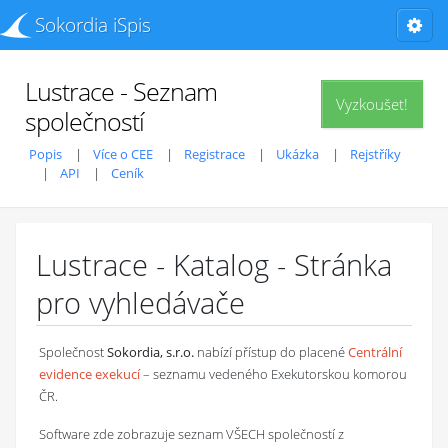
Sokordia iSpis
Lustrace - Seznam
Vyzkoušet!
společností
Popis
Více o CEE
Registrace
Ukázka
Rejstříky
API
Ceník
Lustrace - Katalog - Stránka
pro vyhledávače
Společnost
Sokordia, s.r.o.
nabízí přístup do placené
Centrální
evidence exekucí
– seznamu vedeného Exekutorskou komorou
ČR.
Software zde zobrazuje seznam VŠECH společností z