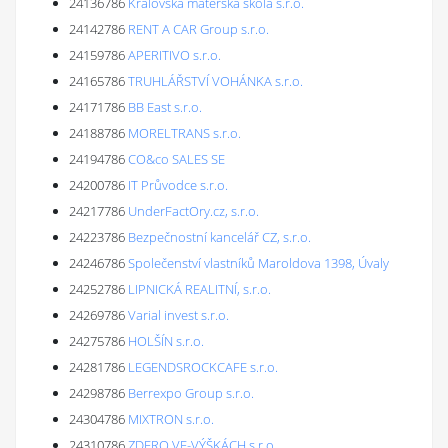
24136786
Královská mateřská škola s.r.o.
24142786
RENT A CAR Group s.r.o.
24159786
APERITIVO s.r.o.
24165786
TRUHLÁŘSTVÍ VOHÁNKA s.r.o.
24171786
BB East s.r.o.
24188786
MORELTRANS s.r.o.
24194786
CO&co SALES SE
24200786
IT Průvodce s.r.o.
24217786
UnderFactOry.cz, s.r.o.
24223786
Bezpečnostní kancelář CZ, s.r.o.
24246786
Společenství vlastníků Maroldova 1398, Úvaly
24252786
LIPNICKÁ REALITNÍ, s.r.o.
24269786
Varial invest s.r.o.
24275786
HOLŠÍN s.r.o.
24281786
LEGENDSROCKCAFE s.r.o.
24298786
Berrexpo Group s.r.o.
24304786
MIXTRON s.r.o.
24310786
ZDERO VE-VÝŠKÁCH s.r.o.