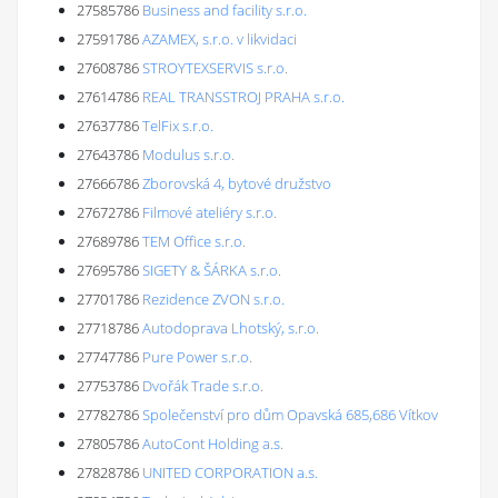
27585786
Business and facility s.r.o.
27591786
AZAMEX, s.r.o. v likvidaci
27608786
STROYTEXSERVIS s.r.o.
27614786
REAL TRANSSTROJ PRAHA s.r.o.
27637786
TelFix s.r.o.
27643786
Modulus s.r.o.
27666786
Zborovská 4, bytové družstvo
27672786
Filmové ateliéry s.r.o.
27689786
TEM Office s.r.o.
27695786
SIGETY & ŠÁRKA s.r.o.
27701786
Rezidence ZVON s.r.o.
27718786
Autodoprava Lhotský, s.r.o.
27747786
Pure Power s.r.o.
27753786
Dvořák Trade s.r.o.
27782786
Společenství pro dům Opavská 685,686 Vítkov
27805786
AutoCont Holding a.s.
27828786
UNITED CORPORATION a.s.