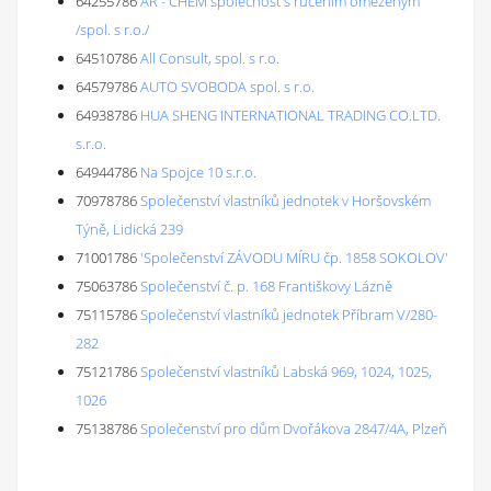
64255786
AR - CHEM společnost s ručením omezeným
/spol. s r.o./
64510786
All Consult, spol. s r.o.
64579786
AUTO SVOBODA spol. s r.o.
64938786
HUA SHENG INTERNATIONAL TRADING CO.LTD.
s.r.o.
64944786
Na Spojce 10 s.r.o.
70978786
Společenství vlastníků jednotek v Horšovském
Týně, Lidická 239
71001786
'Společenství ZÁVODU MÍRU čp. 1858 SOKOLOV'
75063786
Společenství č. p. 168 Františkovy Lázně
75115786
Společenství vlastníků jednotek Příbram V/280-
282
75121786
Společenství vlastníků Labská 969, 1024, 1025,
1026
75138786
Společenství pro dům Dvořákova 2847/4A, Plzeň