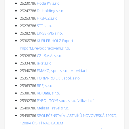
25230786
Hoda KV s.r.o.
25247786
DL holding s.r.o.
25253786
HKB-CZ s.r.o.
25276786
STT s.r.o.
25282786
LK-SERVIS s.r.o.
25305786
KÜBLER-HOLZ-Export-
Import,Dřevoopracování,s.r.o.
25328786
CZ - S.A.A. s.r.o.
25334786
JaKr s.r.o.
25340786
EMAKO, spol. s r.o. - v likvidaci
25357786
FORMPROJEKT, spol. s r.o.
25363786
RPF, s.r.o.
25386786
RB Data, s.r.o.
25392786
PYRO - TOYS spol. s r.o. 'v likvidaci'
25409786
Melissa Travel s.r.o.
25438786
SPOLEČENSTVÍ VLASTNÍKŮ NOVOVESKÁ 1207/2,
1208/4 Ú S T Í NAD LABEM