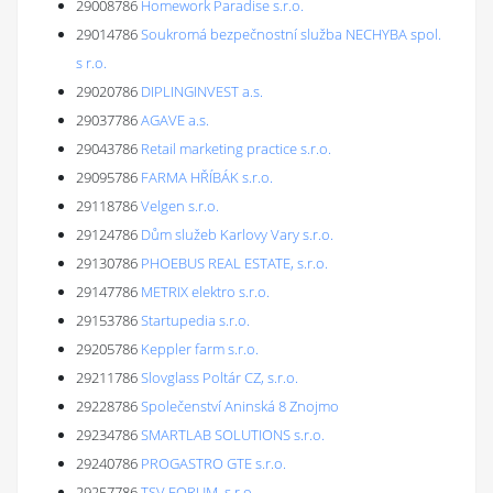
29008786
Homework Paradise s.r.o.
29014786
Soukromá bezpečnostní služba NECHYBA spol.
s r.o.
29020786
DIPLINGINVEST a.s.
29037786
AGAVE a.s.
29043786
Retail marketing practice s.r.o.
29095786
FARMA HŘÍBÁK s.r.o.
29118786
Velgen s.r.o.
29124786
Dům služeb Karlovy Vary s.r.o.
29130786
PHOEBUS REAL ESTATE, s.r.o.
29147786
METRIX elektro s.r.o.
29153786
Startupedia s.r.o.
29205786
Keppler farm s.r.o.
29211786
Slovglass Poltár CZ, s.r.o.
29228786
Společenství Aninská 8 Znojmo
29234786
SMARTLAB SOLUTIONS s.r.o.
29240786
PROGASTRO GTE s.r.o.
29257786
TSV FORUM, s.r.o.