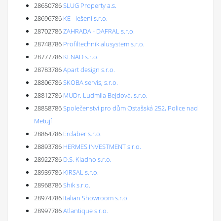
28650786
SLUG Property a.s.
28696786
KE - lešení s.r.o.
28702786
ZAHRADA - DAFRAL s.r.o.
28748786
Profiltechnik alusystem s.r.o.
28777786
KENAD s.r.o.
28783786
Apart design s.r.o.
28806786
SKOBA servis, s.r.o.
28812786
MUDr. Ludmila Bejdová, s.r.o.
28858786
Společenství pro dům Ostašská 252, Police nad
Metují
28864786
Erdaber s.r.o.
28893786
HERMES INVESTMENT s.r.o.
28922786
D.S. Kladno s.r.o.
28939786
KIRSAL s.r.o.
28968786
Shik s.r.o.
28974786
Italian Showroom s.r.o.
28997786
Atlantique s.r.o.