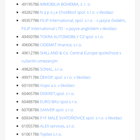
49195786
IMMOBILIA BOHEMIA, s. r. o.
49282786
N á p o j e Chotěboř spol. s r.o. v likvidaci
49357786
FILIP International, spol. s r.o. - v jazyce českém,
FILIP International LTD - v jazyce anglickém v likvidaci
49450786
TOKRA AUTOMOBILY CZ spol. s r.o.
49606786
CIDEMAT Hranice, s.r.o.
49612786
SHILLAND & Co. Central Europe společnost s
ručením omezeným
49826786
SONAL, s.r.o.
49971786
DEKOP, spol. s r.o. v likvidaci
60193786
Vojes a.s. v likvidaci
60465786
DISKRET,spol. s r.o.
60488786
EURO BAU spol.s r.o.
60708786
SANVER spol. s r.o.
60934786
P+F MALÉ SVATOŇOVICE spol. s r.o. v likvidaci
61055786
ALEX services, s.r.o.
61061786
Teptex s.r.o.