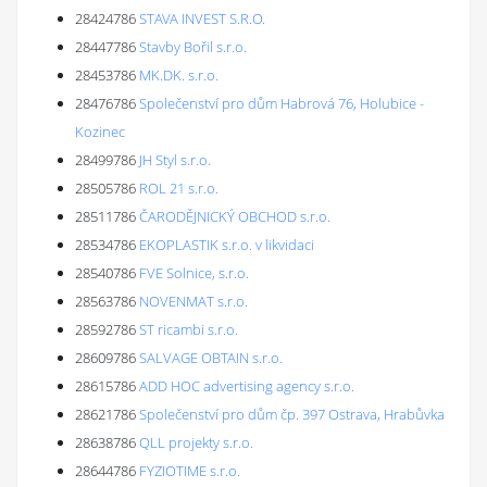
28424786
STAVA INVEST S.R.O.
28447786
Stavby Bořil s.r.o.
28453786
MK.DK. s.r.o.
28476786
Společenství pro dům Habrová 76, Holubice -
Kozinec
28499786
JH Styl s.r.o.
28505786
ROL 21 s.r.o.
28511786
ČARODĚJNICKÝ OBCHOD s.r.o.
28534786
EKOPLASTIK s.r.o. v likvidaci
28540786
FVE Solnice, s.r.o.
28563786
NOVENMAT s.r.o.
28592786
ST ricambi s.r.o.
28609786
SALVAGE OBTAIN s.r.o.
28615786
ADD HOC advertising agency s.r.o.
28621786
Společenství pro dům čp. 397 Ostrava, Hrabůvka
28638786
QLL projekty s.r.o.
28644786
FYZIOTIME s.r.o.