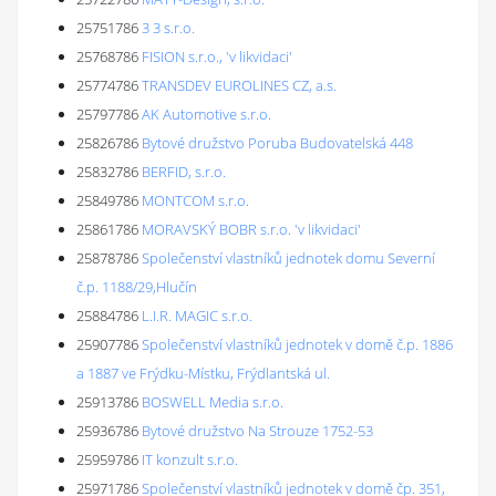
25751786
3 3 s.r.o.
25768786
FISION s.r.o., 'v likvidaci'
25774786
TRANSDEV EUROLINES CZ, a.s.
25797786
AK Automotive s.r.o.
25826786
Bytové družstvo Poruba Budovatelská 448
25832786
BERFID, s.r.o.
25849786
MONTCOM s.r.o.
25861786
MORAVSKÝ BOBR s.r.o. 'v likvidaci'
25878786
Společenství vlastníků jednotek domu Severní
č.p. 1188/29,Hlučín
25884786
L.I.R. MAGIC s.r.o.
25907786
Společenství vlastníků jednotek v domě č.p. 1886
a 1887 ve Frýdku-Místku, Frýdlantská ul.
25913786
BOSWELL Media s.r.o.
25936786
Bytové družstvo Na Strouze 1752-53
25959786
IT konzult s.r.o.
25971786
Společenství vlastníků jednotek v domě čp. 351,