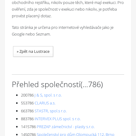
obchodního rejstříku, nikoliv pouze těch, které mají exekuci. Pro
ověření, zda je společnost v exekuci nebo nikoliv, je potřeba
provést placený dotaz.
Tato stránka je určena pro internetové vyhledávače jako je
Google nebo Seznam.
»
Zpět na Lustrace
Přehled společností
(...
786
)
200786
J & S, spol. s r.o.
553786
CLARUS a.s.
663786
STASTR, spol.s r.o.
883786
INTERVEX PLUS spol. s r.o.
1415786
PREZAP zámečnictví - plasty s.r.o.
1450786
Společenství pro dům Olomoucká 112, Brno