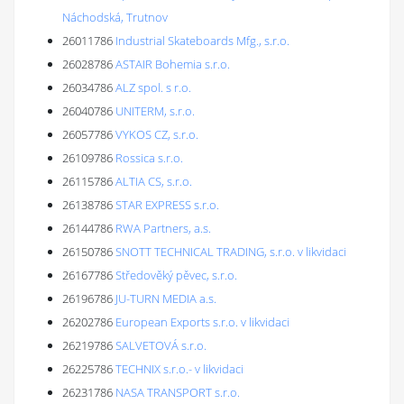
Náchodská, Trutnov
26011786
Industrial Skateboards Mfg., s.r.o.
26028786
ASTAIR Bohemia s.r.o.
26034786
ALZ spol. s r.o.
26040786
UNITERM, s.r.o.
26057786
VYKOS CZ, s.r.o.
26109786
Rossica s.r.o.
26115786
ALTIA CS, s.r.o.
26138786
STAR EXPRESS s.r.o.
26144786
RWA Partners, a.s.
26150786
SNOTT TECHNICAL TRADING, s.r.o. v likvidaci
26167786
Středověký pěvec, s.r.o.
26196786
JU-TURN MEDIA a.s.
26202786
European Exports s.r.o. v likvidaci
26219786
SALVETOVÁ s.r.o.
26225786
TECHNIX s.r.o.- v likvidaci
26231786
NASA TRANSPORT s.r.o.