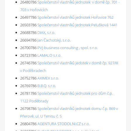
26480786
Společenství vlastníků jednotek v domě čp. 701 -
703 v Hořovicích
26497786
Společenství vlastníků jednotek Hořovice 762
26503786
Společenství vlastníků jednotek Pelušková 1441
26688786
DIAX, s.r.o.
26694786
Jan Čachotský, s.r.o.
26700786
PVJ-business consulting , spol. s r.o.
26723786
LAMALO s.r.o.
26746786
Společenství vlastníků jedotek v domě čp. 927/III
v Poděbradech
26752786
AXIMEX s.r.o.
26769786
B.B.Q. s.r.o.
26781786
Společenství vlastníků jednotek pro dům č.p.
1122 Poděbrady
26798786
Společenství vlastníků jednotek domu č.p. 869 v
Přerově, ul. U Tenisu č. 5
26804786
AGENTURA STODOLNI.CZ s.r.o.