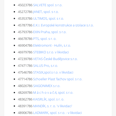
45023786
SALVETE spol. s r.o.
45272786
JANET, spol. s r.o.
45353786
ULTIMOS, spol. s r.o.
45787786
E.K.I. Evropské konstrukce a izolace s.r.o.
45793786
EXIN Praha, spol. s r.o.
46678786
PTS, spol. s r. o.
46904786
Elektromont - Hulín, s.r.o.
46979786
STEBIKO s.r.o. v likvidaci
47239786
VETAS České Budějovice s.r.o.
47471786
SALUS Pro, s.r.o.
47546786
STASIX,spol.s r.o. v likvidaci
47714786
Schoeller Plast Tachov spol. s r.o.
48026786
SAIGONIMEX s.r.o.
48269786
M á c h o v a č.4, spol. s r.o.
48362786
KAISRLÍK, spol. s r. o.
48391786
MANDÍK, s. r. o. 'v likvidaci'
48906786
LADMARK, spol. s r.o. - v likvidaci