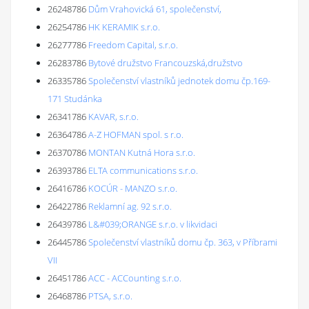
26248786
Dům Vrahovická 61, společenství,
26254786
HK KERAMIK s.r.o.
26277786
Freedom Capital, s.r.o.
26283786
Bytové družstvo Francouzská,družstvo
26335786
Společenství vlastníků jednotek domu čp.169-
171 Studánka
26341786
KAVAR, s.r.o.
26364786
A-Z HOFMAN spol. s r.o.
26370786
MONTAN Kutná Hora s.r.o.
26393786
ELTA communications s.r.o.
26416786
KOCÚR - MANZO s.r.o.
26422786
Reklamní ag. 92 s.r.o.
26439786
L&#039;ORANGE s.r.o. v likvidaci
26445786
Společenství vlastníků domu čp. 363, v Příbrami
VII
26451786
ACC - ACCounting s.r.o.
26468786
PTSA, s.r.o.