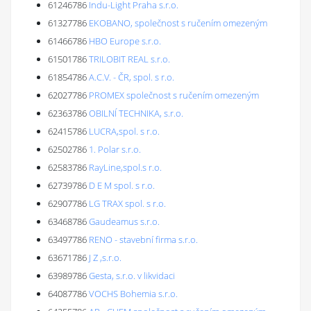
61246786
Indu-Light Praha s.r.o.
61327786
EKOBANO, společnost s ručením omezeným
61466786
HBO Europe s.r.o.
61501786
TRILOBIT REAL s.r.o.
61854786
A.C.V. - ČR, spol. s r.o.
62027786
PROMEX společnost s ručením omezeným
62363786
OBILNÍ TECHNIKA, s.r.o.
62415786
LUCRA,spol. s r.o.
62502786
1. Polar s.r.o.
62583786
RayLine,spol.s r.o.
62739786
D E M spol. s r.o.
62907786
LG TRAX spol. s r.o.
63468786
Gaudeamus s.r.o.
63497786
RENO - stavební firma s.r.o.
63671786
J Z ,s.r.o.
63989786
Gesta, s.r.o. v likvidaci
64087786
VOCHS Bohemia s.r.o.