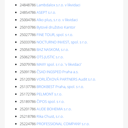
24848786
Lambdalox s.r.o. v likvidaci
24854786
ASEPT s.r.o.
25004786
Alko plus, s.r.o. v likvidaci
25010786
Bytové družstvo Kantor
25027786
FINE TOUR, spol. s r.o.
25033786
NOCTURNO INVEST, spol. s r.o.
25056786
BAZ NASKOM, s.r.o.
25062786
OTS JUSTIC s.r.o.
25079786
MAXY spol. s r.o. 'v likvidaci'
25091786
ČSAD INGSPED Praha a.s.
25120786
VORLÍČKOVÁ PARTNERS Audit s.r.o.
25137786
BROKBEST Praha, spol. s r.o.
25172786
PELMONT s.r.o.
25189786
ČIPOS spol. s r.o.
25201786
AUDE BOHEMIA s.r.o.
25218786
Rika Chust, s.r.o.
25224786
PROFESSIONAL COMPANY s.r.o.