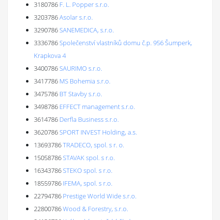
3180786
F. L. Popper s.r.o.
3203786
Asolar s.r.o.
3290786
SANEMEDICA, s.r.o.
3336786
Společenství vlastníků domu č.p. 956 Šumperk,
Krapkova 4
3400786
SAURIMO s.r.o.
3417786
MS Bohemia s.r.o.
3475786
BT Stavby s.r.o.
3498786
EFFECT management s.r.o.
3614786
Derfla Business s.r.o.
3620786
SPORT INVEST Holding, a.s.
13693786
TRADECO, spol. s r. o.
15058786
STAVAK spol. s r.o.
16343786
STEKO spol. s r.o.
18559786
IFEMA, spol. s r.o.
22794786
Prestige World Wide s.r.o.
22800786
Wood & Forestry, s.r.o.