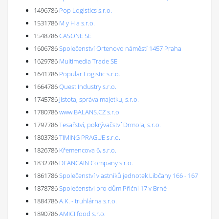
1496786
Pop Logistics s.r.o.
1531786
M y H a s.r.o.
1548786
CASONE SE
1606786
Společenství Ortenovo náměstí 1457 Praha
1629786
Multimedia Trade SE
1641786
Popular Logistic s.r.o.
1664786
Quest Industry s.r.o.
1745786
Jistota, správa majetku, s.r.o.
1780786
www.BALANS.CZ s.r.o.
1797786
Tesařství, pokrývačství Drmola, s.r.o.
1803786
TIMING PRAGUE s.r.o.
1826786
Křemencova 6, s.r.o.
1832786
DEANCAIN Company s.r.o.
1861786
Společenství vlastníků jednotek Libčany 166 - 167
1878786
Společenství pro dům Příční 17 v Brně
1884786
A.K. - truhlárna s.r.o.
1890786
AMICI food s.r.o.