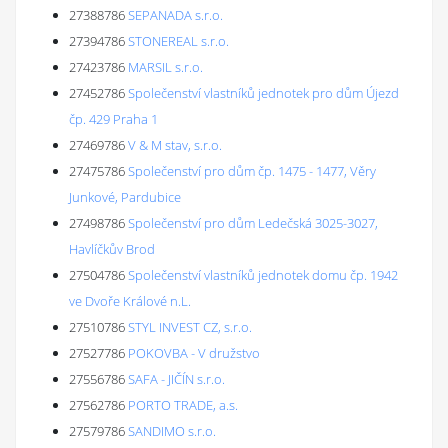
27388786
SEPANADA s.r.o.
27394786
STONEREAL s.r.o.
27423786
MARSIL s.r.o.
27452786
Společenství vlastníků jednotek pro dům Újezd
čp. 429 Praha 1
27469786
V & M stav, s.r.o.
27475786
Společenství pro dům čp. 1475 - 1477, Věry
Junkové, Pardubice
27498786
Společenství pro dům Ledečská 3025-3027,
Havlíčkův Brod
27504786
Společenství vlastníků jednotek domu čp. 1942
ve Dvoře Králové n.L.
27510786
STYL INVEST CZ, s.r.o.
27527786
POKOVBA - V družstvo
27556786
SAFA - JIČÍN s.r.o.
27562786
PORTO TRADE, a.s.
27579786
SANDIMO s.r.o.