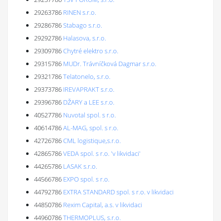
29263786
RINEN s.r.o.
29286786
Stabago s.r.o.
29292786
Halasova, s.r.o.
29309786
Chytré elektro s.r.o.
29315786
MUDr. Trávníčková Dagmar s.r.o.
29321786
Telatonelo, s.r.o.
29373786
IREVAPRAKT s.r.o.
29396786
DŽARY a LEE s.r.o.
40527786
Nuvotal spol. s r.o.
40614786
AL-MAG, spol. s r.o.
42726786
CML logistique,s.r.o.
42865786
VEDA spol. s r.o. 'v likvidaci'
44265786
LASAK s.r.o.
44566786
EXPO spol. s r.o.
44792786
EXTRA STANDARD spol. s r.o. v likvidaci
44850786
Rexim Capital, a.s. v likvidaci
44960786
THERMOPLUS, s.r.o.