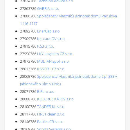
27834786
Technical Advice s.r.o.
27863786
GABRIA s.r.o.
27886786
Společenství vlastníků jednotek domu Paculova
1116-1117
27892786
EnerCap s.r.o.
27909786
Kentaur DV s.r.o.
27915786
F.S.F.s.r.o.
27950786
LKY Logistics CZ s.r.o.
27973786
MULTAN spol. s r.o.
28013786
KASOB - CZ s.r.o.
28065786
Společenství vlastníků jednotek domu č.p. 388 v
Jablonského ulici v Písku
28071786
B.Fero a.s.
28088786
KOBERCE KÁJOV s.r.o.
28100786
TANDER KL s.r.o.
28117786
FIRST clean s.r.o.
28146786
Babies CB s.r.o.
28169786
Sports Systems s.r.o.