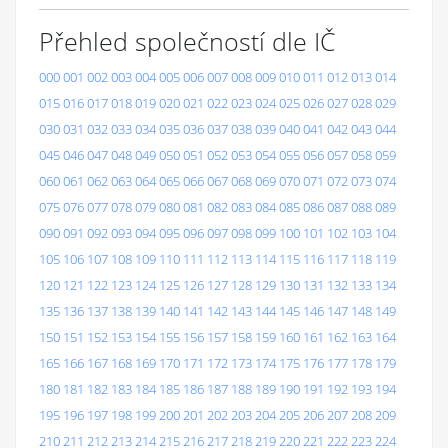
Přehled společností dle IČ
000
001
002
003
004
005
006
007
008
009
010
011
012
013
014
015
016
017
018
019
020
021
022
023
024
025
026
027
028
029
030
031
032
033
034
035
036
037
038
039
040
041
042
043
044
045
046
047
048
049
050
051
052
053
054
055
056
057
058
059
060
061
062
063
064
065
066
067
068
069
070
071
072
073
074
075
076
077
078
079
080
081
082
083
084
085
086
087
088
089
090
091
092
093
094
095
096
097
098
099
100
101
102
103
104
105
106
107
108
109
110
111
112
113
114
115
116
117
118
119
120
121
122
123
124
125
126
127
128
129
130
131
132
133
134
135
136
137
138
139
140
141
142
143
144
145
146
147
148
149
150
151
152
153
154
155
156
157
158
159
160
161
162
163
164
165
166
167
168
169
170
171
172
173
174
175
176
177
178
179
180
181
182
183
184
185
186
187
188
189
190
191
192
193
194
195
196
197
198
199
200
201
202
203
204
205
206
207
208
209
210
211
212
213
214
215
216
217
218
219
220
221
222
223
224