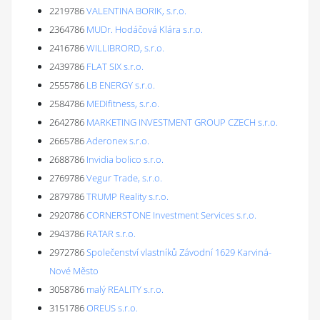
2219786
VALENTINA BORIK, s.r.o.
2364786
MUDr. Hodáčová Klára s.r.o.
2416786
WILLIBRORD, s.r.o.
2439786
FLAT SIX s.r.o.
2555786
LB ENERGY s.r.o.
2584786
MEDIfitness, s.r.o.
2642786
MARKETING INVESTMENT GROUP CZECH s.r.o.
2665786
Aderonex s.r.o.
2688786
Invidia bolico s.r.o.
2769786
Vegur Trade, s.r.o.
2879786
TRUMP Reality s.r.o.
2920786
CORNERSTONE Investment Services s.r.o.
2943786
RATAR s.r.o.
2972786
Společenství vlastníků Závodní 1629 Karviná-
Nové Město
3058786
malý REALITY s.r.o.
3151786
OREUS s.r.o.