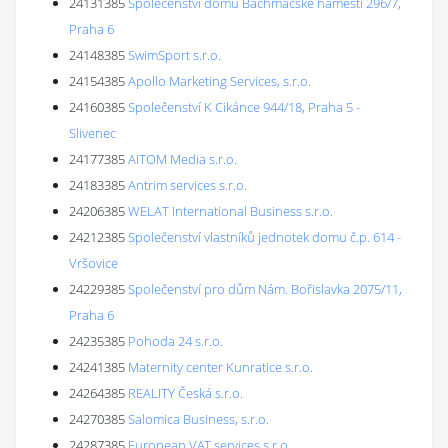
24131385
Společenství domu Bachmačské náměstí 296/7,
Praha 6
24148385
SwimSport s.r.o.
24154385
Apollo Marketing Services, s.r.o.
24160385
Společenství K Cikánce 944/18, Praha 5 -
Slivenec
24177385
AITOM Media s.r.o.
24183385
Antrim services s.r.o.
24206385
WELAT International Business s.r.o.
24212385
Společenství vlastníků jednotek domu č.p. 614 -
Vršovice
24229385
Společenství pro dům Nám. Bořislavka 2075/11,
Praha 6
24235385
Pohoda 24 s.r.o.
24241385
Maternity center Kunratice s.r.o.
24264385
REALITY Česká s.r.o.
24270385
Salomica Business, s.r.o.
24287385
European VAT services s.r.o.