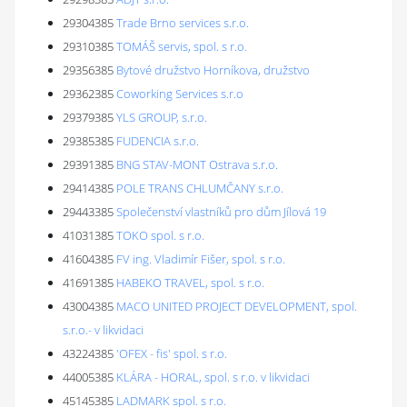
29304385
Trade Brno services s.r.o.
29310385
TOMÁŠ servis, spol. s r.o.
29356385
Bytové družstvo Horníkova, družstvo
29362385
Coworking Services s.r.o
29379385
YLS GROUP, s.r.o.
29385385
FUDENCIA s.r.o.
29391385
BNG STAV-MONT Ostrava s.r.o.
29414385
POLE TRANS CHLUMČANY s.r.o.
29443385
Společenství vlastníků pro dům Jílová 19
41031385
TOKO spol. s r.o.
41604385
FV ing. Vladimír Fišer, spol. s r.o.
41691385
HABEKO TRAVEL, spol. s r.o.
43004385
MACO UNITED PROJECT DEVELOPMENT, spol.
s.r.o.- v likvidaci
43224385
'OFEX - fis' spol. s r.o.
44005385
KLÁRA - HORAL, spol. s r.o. v likvidaci
45145385
LADMARK spol. s r.o.