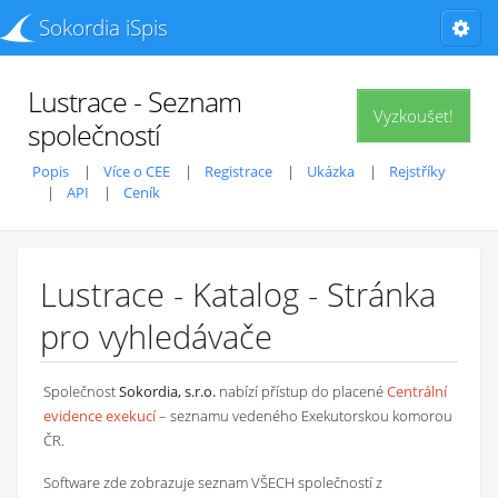
Sokordia iSpis
Lustrace - Seznam
Vyzkoušet!
společností
Popis
Více o CEE
Registrace
Ukázka
Rejstříky
API
Ceník
Lustrace - Katalog - Stránka
pro vyhledávače
Společnost
Sokordia, s.r.o.
nabízí přístup do placené
Centrální
evidence exekucí
– seznamu vedeného Exekutorskou komorou
ČR.
Software zde zobrazuje seznam VŠECH společností z