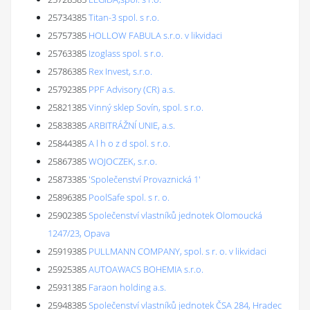
25734385
Titan-3 spol. s r.o.
25757385
HOLLOW FABULA s.r.o. v likvidaci
25763385
Izoglass spol. s r.o.
25786385
Rex Invest, s.r.o.
25792385
PPF Advisory (CR) a.s.
25821385
Vinný sklep Sovín, spol. s r.o.
25838385
ARBITRÁŽNÍ UNIE, a.s.
25844385
A l h o z d spol. s r.o.
25867385
WOJOCZEK, s.r.o.
25873385
'Společenství Provaznická 1'
25896385
PoolSafe spol. s r. o.
25902385
Společenství vlastníků jednotek Olomoucká
1247/23, Opava
25919385
PULLMANN COMPANY, spol. s r. o. v likvidaci
25925385
AUTOAWACS BOHEMIA s.r.o.
25931385
Faraon holding a.s.
25948385
Společenství vlastníků jednotek ČSA 284, Hradec