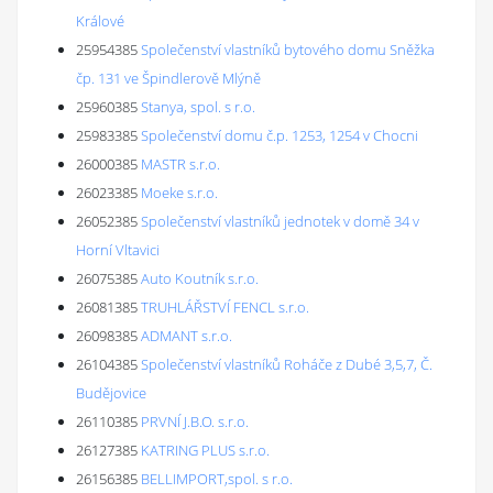
Králové
25954385
Společenství vlastníků bytového domu Sněžka
čp. 131 ve Špindlerově Mlýně
25960385
Stanya, spol. s r.o.
25983385
Společenství domu č.p. 1253, 1254 v Chocni
26000385
MASTR s.r.o.
26023385
Moeke s.r.o.
26052385
Společenství vlastníků jednotek v domě 34 v
Horní Vltavici
26075385
Auto Koutník s.r.o.
26081385
TRUHLÁŘSTVÍ FENCL s.r.o.
26098385
ADMANT s.r.o.
26104385
Společenství vlastníků Roháče z Dubé 3,5,7, Č.
Budějovice
26110385
PRVNÍ J.B.O. s.r.o.
26127385
KATRING PLUS s.r.o.
26156385
BELLIMPORT,spol. s r.o.