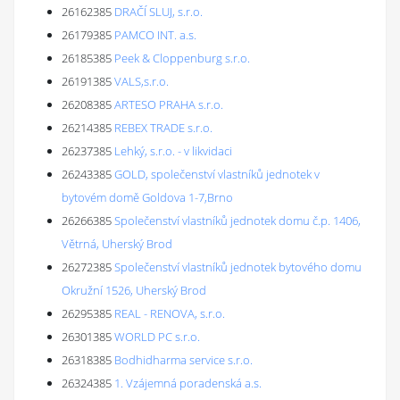
26162385
DRAČÍ SLUJ, s.r.o.
26179385
PAMCO INT. a.s.
26185385
Peek & Cloppenburg s.r.o.
26191385
VALS,s.r.o.
26208385
ARTESO PRAHA s.r.o.
26214385
REBEX TRADE s.r.o.
26237385
Lehký, s.r.o. - v likvidaci
26243385
GOLD, společenství vlastníků jednotek v
bytovém domě Goldova 1-7,Brno
26266385
Společenství vlastníků jednotek domu č.p. 1406,
Větrná, Uherský Brod
26272385
Společenství vlastníků jednotek bytového domu
Okružní 1526, Uherský Brod
26295385
REAL - RENOVA, s.r.o.
26301385
WORLD PC s.r.o.
26318385
Bodhidharma service s.r.o.
26324385
1. Vzájemná poradenská a.s.