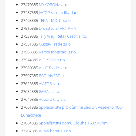
27470385
MYKOBON, s.r.o.
27487385
JACOP s.r.o. 'v likvidaci'
27493385
TEKA - MONT s.r.o.
27516385
Družstvo START V + V
27539385
Tally Weijl Retail Czech s.r.o.
27551385
Gustav Trade s.r.o.
27568385
KempHoogstad, s.r.o.
27574385
A. T. STAV, s.r.o.
27580385
V + C Trade s.r.o.
27597385
BBD INVEST, a.s.
27626385
VIATOR s.r.o.
27632385
GEVAL s.r.o.
27649385
Aboard City a.s.
27661385
Společenství pro dům na ulici Dr. Veselého 1007
Luhačovice
27684385
Společenství domu Dlouhá 1637 Kuřim
27707385
ALMA baterie s.r.o.