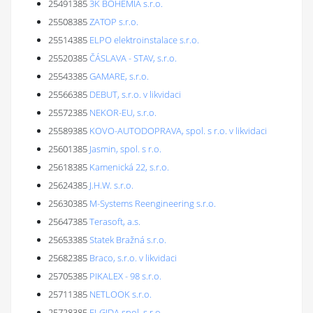
25491385
3K BOHEMIA s.r.o.
25508385
ZATOP s.r.o.
25514385
ELPO elektroinstalace s.r.o.
25520385
ČÁSLAVA - STAV, s.r.o.
25543385
GAMARE, s.r.o.
25566385
DEBUT, s.r.o. v likvidaci
25572385
NEKOR-EU, s.r.o.
25589385
KOVO-AUTODOPRAVA, spol. s r.o. v likvidaci
25601385
Jasmin, spol. s r.o.
25618385
Kamenická 22, s.r.o.
25624385
J.H.W. s.r.o.
25630385
M-Systems Reengineering s.r.o.
25647385
Terasoft, a.s.
25653385
Statek Bražná s.r.o.
25682385
Braco, s.r.o. v likvidaci
25705385
PIKALEX - 98 s.r.o.
25711385
NETLOOK s.r.o.
25728385
ELGIDA,spol. s r.o.