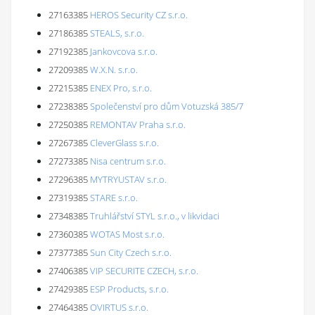
27163385
HEROS Security CZ s.r.o.
27186385
STEALS, s.r.o.
27192385
Jankovcova s.r.o.
27209385
W.X.N. s.r.o.
27215385
ENEX Pro, s.r.o.
27238385
Společenství pro dům Votuzská 385/7
27250385
REMONTAV Praha s.r.o.
27267385
CleverGlass s.r.o.
27273385
Nisa centrum s.r.o.
27296385
MYTRYUSTAV s.r.o.
27319385
STARE s.r.o.
27348385
Truhlářství STYL s.r.o., v likvidaci
27360385
WOTAS Most s.r.o.
27377385
Sun City Czech s.r.o.
27406385
VIP SECURITE CZECH, s.r.o.
27429385
ESP Products, s.r.o.
27464385
OVIRTUS s.r.o.