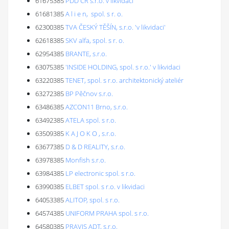
61675385
PDD ČR s.r.o. v likvidaci
61681385
A l i e n, spol. s r. o.
62300385
TVA ČESKÝ TĚŠÍN, s.r.o. 'v likvidaci'
62618385
SKV alfa, spol. s r. o.
62954385
BRANTE, s.r.o.
63075385
'INSIDE HOLDING, spol. s r.o.' v likvidaci
63220385
TENET, spol. s r.o. architektonický ateliér
63272385
BP Pěčnov s.r.o.
63486385
AZCON11 Brno, s.r.o.
63492385
ATELA spol. s r.o.
63509385
K A J O K O , s.r.o.
63677385
D & D REALITY, s.r.o.
63978385
Monfish s.r.o.
63984385
LP electronic spol. s r.o.
63990385
ELBET spol. s r.o. v likvidaci
64053385
ALITOP, spol. s r.o.
64574385
UNIFORM PRAHA spol. s r.o.
64580385
PRAVIS ADT, s.r.o.