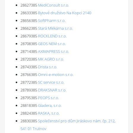
28627385
MediConsult s.r.o.
28633385
Bytové družstvo Na Kopci 2140
28656385
SoftPharm s.r.o.
28662385
Stará Mlékárna s.r.o.
28679385
ROCKLEND s.r.o.
28708385
GEOS NEM s.r.o.
28714385
AXIMAPRESS s.r.o.
28720385
MK AGRO s.r.o.
28743385
Drista s.r.o.
28766385
Omni-e-motion s.r.o.
28772385
SC service s.r.o.
28789385
DRAKSNAR s.r.o.
28795385
PEOPS s.r.o.
28818385
Gladera, s.r.o.
28824385
RASKA, s.r.o.
28830385
Společenství pro dům Jiráskovo nám. čp. 212,
541 01 Trutnov