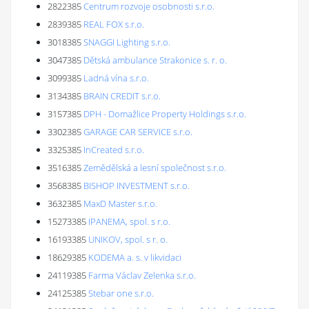
2822385
Centrum rozvoje osobnosti s.r.o.
2839385
REAL FOX s.r.o.
3018385
SNAGGI Lighting s.r.o.
3047385
Dětská ambulance Strakonice s. r. o.
3099385
Ladná vína s.r.o.
3134385
BRAIN CREDIT s.r.o.
3157385
DPH - Domažlice Property Holdings s.r.o.
3302385
GARAGE CAR SERVICE s.r.o.
3325385
InCreated s.r.o.
3516385
Zemědělská a lesní společnost s.r.o.
3568385
BISHOP INVESTMENT s.r.o.
3632385
MaxD Master s.r.o.
15273385
IPANEMA, spol. s r.o.
16193385
UNIKOV, spol. s r. o.
18629385
KODEMA a. s. v likvidaci
24119385
Farma Václav Zelenka s.r.o.
24125385
Stebar one s.r.o.