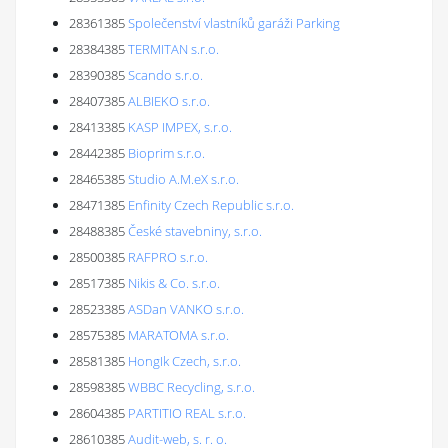
28361385
Společenství vlastníků garáži Parking
28384385
TERMITAN s.r.o.
28390385
Scando s.r.o.
28407385
ALBIEKO s.r.o.
28413385
KASP IMPEX, s.r.o.
28442385
Bioprim s.r.o.
28465385
Studio A.M.eX s.r.o.
28471385
Enfinity Czech Republic s.r.o.
28488385
České stavebniny, s.r.o.
28500385
RAFPRO s.r.o.
28517385
Nikis & Co. s.r.o.
28523385
ASDan VANKO s.r.o.
28575385
MARATOMA s.r.o.
28581385
HongIk Czech, s.r.o.
28598385
WBBC Recycling, s.r.o.
28604385
PARTITIO REAL s.r.o.
28610385
Audit-web, s. r. o.