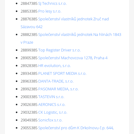
28847385
SJ Technics s.r.o.
28853385
Pro lesy s.r.o.
28876385
Společenství vlastníků jednotek Zruč nad
Sázavou 642
28882385
Společenství vlastníků jednotek Na hlinách 1843
v Praze
28899385
Top Register Driver s.r.o.
28905385
Společenství Machovcova 1278, Praha 4
28928385
HR evolution, s.r.o.
28934385
PLANET SPORT MEDIA s.r.o.
28963385
DANTA-TRADE, s.r.o.
28992385
PASOMAR MEDIA, s.r.o.
29003385
TASTEVIN s.r.o.
29026385
AERONICS s.r.o.
29032385
CK Logistic, s.r.o.
29049385
Sonicfox s.r.o.
29055385
Společenství pro dům K Drkolnovu č.p. 644,