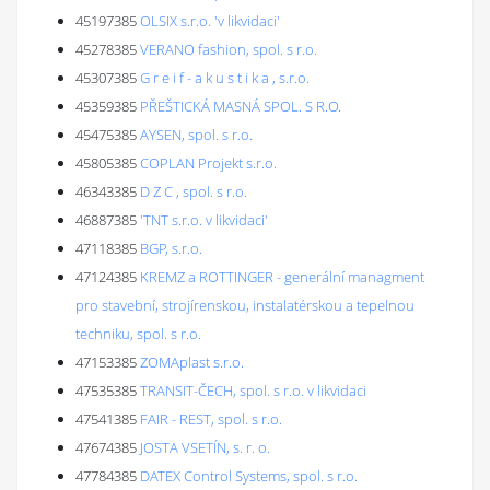
45197385
OLSIX s.r.o. 'v likvidaci'
45278385
VERANO fashion, spol. s r.o.
45307385
G r e i f - a k u s t i k a , s.r.o.
45359385
PŘEŠTICKÁ MASNÁ SPOL. S R.O.
45475385
AYSEN, spol. s r.o.
45805385
COPLAN Projekt s.r.o.
46343385
D Z C , spol. s r.o.
46887385
'TNT s.r.o. v likvidaci'
47118385
BGP, s.r.o.
47124385
KREMZ a ROTTINGER - generální managment
pro stavební, strojírenskou, instalatérskou a tepelnou
techniku, spol. s r.o.
47153385
ZOMAplast s.r.o.
47535385
TRANSIT-ČECH, spol. s r.o. v likvidaci
47541385
FAIR - REST, spol. s r.o.
47674385
JOSTA VSETÍN, s. r. o.
47784385
DATEX Control Systems, spol. s r.o.