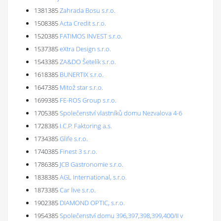
1381385
Zahrada Bosu s.r.o.
1508385
Acta Credit s.r.o.
1520385
FATIMOS INVEST s.r.o.
1537385
eXtra Design s.r.o.
1543385
ZA&DO Šetelík s.r.o.
1618385
BUNERTIX s.r.o.
1647385
Mitož star s.r.o.
1699385
FE-ROS Group s.r.o.
1705385
Společenství vlastníků domu Nezvalova 4-6
1728385
I.C.P. Faktoring a.s.
1734385
Glife s.r.o.
1740385
Finest 3 s.r.o.
1786385
JCB Gastronomie s.r.o.
1838385
AGL International, s.r.o.
1873385
Car live s.r.o.
1902385
DIAMOND OPTIC, s.r.o.
1954385
Společenství domu 396,397,398,399,400/II v