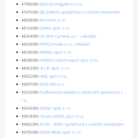
47900385
GKN Stromag Brno s.r.o.
47975385
SELZAMOS, společnost s ručením omezeným
48038385
M+Finish, s.r.o.
48154385
GAMA, spol. s r.o.
48264385
CK Gran Canaria, a.s. - v likvidaci
48293385
POROZ trade s.r.o. v likvidaci
48536385
AMIGO, spol. s r.o.
48588385
HANISIS import-export spol. s r.o.
48953385
'A.L.B. spol. s r.o.'
49022385
HAB, spol. s r.o.
49097385
SPOLING s.r.o.
49242385
Podblanická stavební a obchodní společnost s
r.o.
49433385
'KONA' spol. s r.o.
49618385
'Studio DADA', spol. s r.o.
49682385
AUTO - SENN, společnost s ručením omezeným
49705385
INTER MIMS, spol. s r. o.