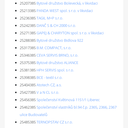
25207385
Bytové družstvo Bolevecká, v likvidaci
25213385
PANDA WEST spol. s r.o. v likvidaci
25236385
TAGIL M+P s.r.o.
25242385
DANČ S & CH 2000 s.r.o.
25271385
GAPEJ & CHARYTON spol. s r.o. v likvidaci
25288385
Bytové družstvo Bidlova 922
25317385
B.M. COMPACT, s.r.o.
25346385
CEVA SERVIS BRNO, s.r.o.
25375385
Bytové družstvo ALIANCE
25381385
HPH SERVIS spol. s r.o.
25398385
BCE - textil s.r.o.
25404385
Atotech CZ, a.s.
25427385
V a N CL s.r.o.
25456385
Společenství Květinová 1151/1 Liberec
25462385
Společenství vlastníků bl.94 č.p. 2365, 2366, 2367
ulice Budovatelů
25485385
TERNOPSTAV CZ s.r.o.