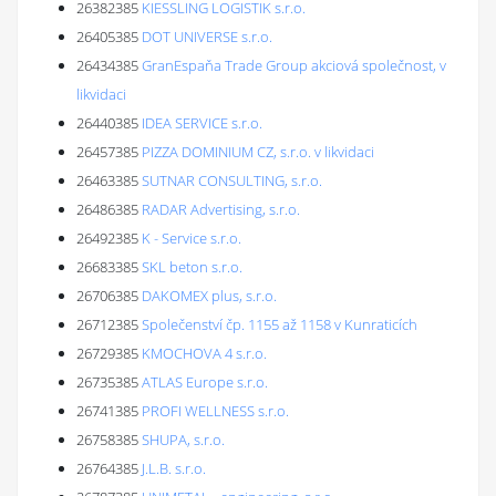
26382385
KIESSLING LOGISTIK s.r.o.
26405385
DOT UNIVERSE s.r.o.
26434385
GranEspaňa Trade Group akciová společnost, v
likvidaci
26440385
IDEA SERVICE s.r.o.
26457385
PIZZA DOMINIUM CZ, s.r.o. v likvidaci
26463385
SUTNAR CONSULTING, s.r.o.
26486385
RADAR Advertising, s.r.o.
26492385
K - Service s.r.o.
26683385
SKL beton s.r.o.
26706385
DAKOMEX plus, s.r.o.
26712385
Společenství čp. 1155 až 1158 v Kunraticích
26729385
KMOCHOVA 4 s.r.o.
26735385
ATLAS Europe s.r.o.
26741385
PROFI WELLNESS s.r.o.
26758385
SHUPA, s.r.o.
26764385
J.L.B. s.r.o.