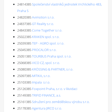
24814385
Společenství vlastníků jednotek Vrchlického 483,
Praha 5
24820385
Avimotion s.r.o.
24837385
GT Reality s.r.o.
24843385
Come Together s.r.o.
25022385
KRAKEN spol. s r.o.
25039385
TEP - AGRO spol. s r.o.
25045385
PROCALOR s.r.o.
25051385
TOURBUS Praha spol. s r.o.
25068385
VICO CZ, spol. s r.o.
25080385
KRÖSSING & PARTNER, s.r.o.
25097385
MITIKA, s.r.o.
25103385
Impala s.r.o.
25126385
Foxpoint Praha, s.r.o. v likvidaci
25149385
TRIFID FINANCE, a.s.
25161385
Sdružení pro zemědělskou výrobu s.r.o.
25178385
Agentura JIRCO s.r.o.