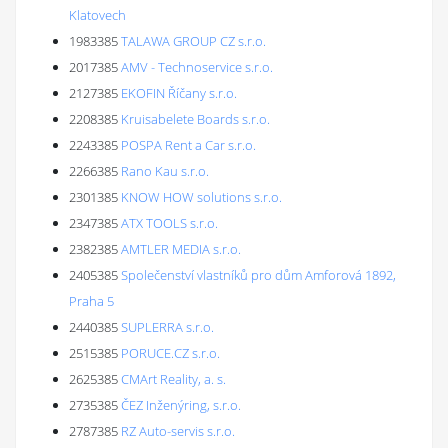
Klatovech
1983385
TALAWA GROUP CZ s.r.o.
2017385
AMV - Technoservice s.r.o.
2127385
EKOFIN Říčany s.r.o.
2208385
Kruisabelete Boards s.r.o.
2243385
POSPA Rent a Car s.r.o.
2266385
Rano Kau s.r.o.
2301385
KNOW HOW solutions s.r.o.
2347385
ATX TOOLS s.r.o.
2382385
AMTLER MEDIA s.r.o.
2405385
Společenství vlastníků pro dům Amforová 1892,
Praha 5
2440385
SUPLERRA s.r.o.
2515385
PORUCE.CZ s.r.o.
2625385
CMArt Reality, a. s.
2735385
ČEZ Inženýring, s.r.o.
2787385
RZ Auto-servis s.r.o.