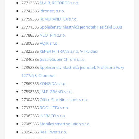
27713385
M.A.B. RECORDS s.r.o.
27742385
Idroneo, s.r.o.
27759385
REMBRANDT.CX s.r.o.
27771385
Společenství vlastníků jednotek Hasičská 3038
27788385
NEOTRIN s.r.o.
27800385
AQIK s.r.o.
27823385
XEPER MJ TRANS s.r.o. 'v likvidaci'
27846385
GastroSuper Chrom s.r.o.
27852385
Společenství vlastníků jednotek Profesora Fuky
1277/6,8, Olomouc
27869385
YONG DA s.r.o.
27898385
J.M.P. GRAND s.r.o.
27904385
Office Star Nine, spol. s r.o.
27933385
ROOLLTEX s.r.o.
27962385
INFRACO s.r.o.
27985385
Mobilex smart solution s.r.o.
28054385
Real River s.r.o.