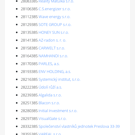
28083385
Reality Matulka s.r.o.
28106385
C.S.energizer s.r.o.
28112385
Wave energy s.r.o.
28129385
SOTE GROUP s.r.o.
28135385
HONEY SUN s.r.o.
28141385
AZ-radon s. r. o.
28158385
CARWELT s.r.o.
28164385
NAMHANOI s.r.o.
28170385
PARLES, a.s.
28193385
ENV HOLDING, a.s.
28216385
Systemický institut, s.r.o.
28222385
Údolí růží a.s.
28239385
Algalida s.r.o.
28251385
Blacon s.r.o.
28280385
Initial Investment s.r.o.
28297385
VisualGate s.r.o.
28332385
Společenství vlastníků jednotek Preslova 33-39
28355385
VAREAL s.r.o.