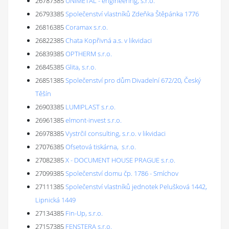
26787385
UNIMETAL - engineering, s.r.o.
26793385
Společenství vlastníků Zdeňka Štěpánka 1776
26816385
Coramax s.r.o.
26822385
Chata Kopřivná a.s. v likvidaci
26839385
OPTHERM s.r.o.
26845385
Glita, s.r.o.
26851385
Společenství pro dům Divadelní 672/20, Český
Těšín
26903385
LUMIPLAST s.r.o.
26961385
elmont-invest s.r.o.
26978385
Vystrčil consulting, s.r.o. v likvidaci
27076385
Ofsetová tiskárna, s.r.o.
27082385
X - DOCUMENT HOUSE PRAGUE s.r.o.
27099385
Společenství domu čp. 1786 - Smíchov
27111385
Společenství vlastníků jednotek Pelušková 1442,
Lipnická 1449
27134385
Fin-Up, s.r.o.
27157385
FENSTERA s.r.o.