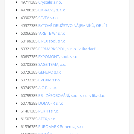
49711385
Crystalis s.r.o.
49786385
OK-RANS, s. r. o.
49902385
SEVEA s.r.o.
49977385
BYTOVÉ DRUŽSTVO NÁJEMNÍKŮ, ORLÍ 1
60066385
'ARET B.W.' s.r.o.
60199385
LIPEX spol. s r.o.
60321385
FERMARKSPOL, s. r. o. 'v likvidaci'
60697385
EXPOMONT, spol. s r.o.
60703385
SAGE TEAM, a.s.
60726385
GENERO s.r.o.
60732385
CVEXIM s.r.o.
60749385
A.O.P. s.r.o.
60755385
EB - ZÁSOBOVÁNÍ, spol. s r.o. v likvidaci
60778385
DOMA - R s.r.o.
61461385
PERTH s.r.o.
61507385
ATEX,s.r.o.
61536385
EUROMARK Bohemia, s.r.o.