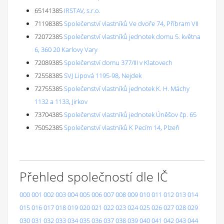
65141385
IRSTAV, s.r.o.
71198385
Společenství vlastníků Ve dvoře 74, Příbram VII
72072385
Společenství vlastníků jednotek domu 5. května
6, 360 20 Karlovy Vary
72089385
Společenství domu 377/III v Klatovech
72558385
SVJ Lipová 1195-98, Nejdek
72755385
Společenství vlastníků jednotek K. H. Máchy
1132 a 1133, Jirkov
73704385
Společenství vlastníků jednotek Úněšov čp. 65
75052385
Společenství vlastníků K Pecím 14, Plzeň
Přehled společností dle IČ
000
001
002
003
004
005
006
007
008
009
010
011
012
013
014
015
016
017
018
019
020
021
022
023
024
025
026
027
028
029
030
031
032
033
034
035
036
037
038
039
040
041
042
043
044