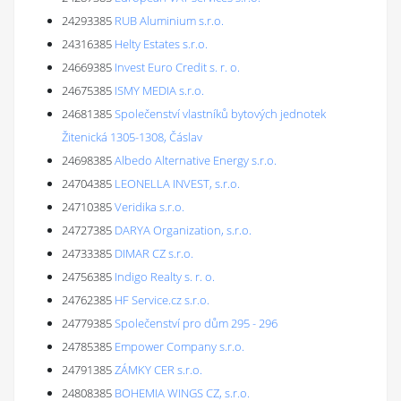
24293385
RUB Aluminium s.r.o.
24316385
Helty Estates s.r.o.
24669385
Invest Euro Credit s. r. o.
24675385
ISMY MEDIA s.r.o.
24681385
Společenství vlastníků bytových jednotek
Žitenická 1305-1308, Čáslav
24698385
Albedo Alternative Energy s.r.o.
24704385
LEONELLA INVEST, s.r.o.
24710385
Veridika s.r.o.
24727385
DARYA Organization, s.r.o.
24733385
DIMAR CZ s.r.o.
24756385
Indigo Realty s. r. o.
24762385
HF Service.cz s.r.o.
24779385
Společenství pro dům 295 - 296
24785385
Empower Company s.r.o.
24791385
ZÁMKY CER s.r.o.
24808385
BOHEMIA WINGS CZ, s.r.o.