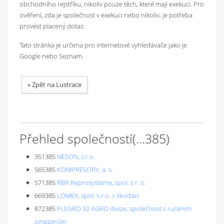
obchodního rejstříku, nikoliv pouze těch, které mají exekuci. Pro
ověření, zda je společnost v exekuci nebo nikoliv, je potřeba
provést placený dotaz.
Tato stránka je určena pro internetové vyhledávače jako je
Google nebo Seznam.
»
Zpět na Lustrace
Přehled společností
(...
385
)
351385
NESON, s.r.o.
565385
KOMPRESORY, a. s.
571385
RBR Reprosysteme, spol. s r. o.
669385
LOMEX, spol. s.r.o. v likvidaci
872385
FLEGRO 92 AGRO divize, společnost s ručením
omezeným