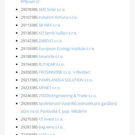
Příbram VI
29078385
SMS Solar s.r.o.
29107385
Irvitation-fortuna s.r.o.
29113385
SB INEX s.r.o.
29136385
KD Servis Vyškov s.r.o.
29142385
ZAREVO s.r.o.
29159385
European Ecology Institute s.r.o.
29188385
Smartclik s.r.o.
29194385
RUTACAR s.r.o.
29200385
FROSINNONE s.r.o. 'v likvidaci'
29217385
PAMPLANOLA SOLUTION s.r.o.
29223385
MPNET s.r.o.
29246385
VISION Engineering & Trade s.r.o.
29269385
Společenství vlastníků jednotek pro garážový
dům na ul. Pavlovská č. pop. 948,Brno
29275385
FZ invest s.r.o.
29281385
bag wine s.r.o.
29298385
ADJT s.r.o.