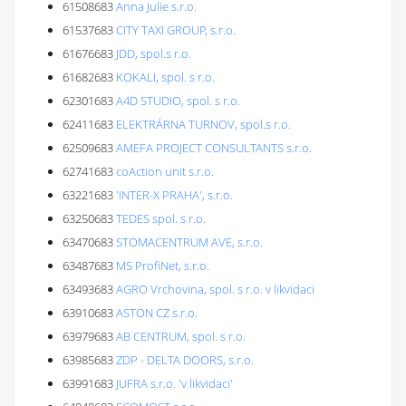
61508683
Anna Julie s.r.o.
61537683
CITY TAXI GROUP, s.r.o.
61676683
JDD, spol.s r.o.
61682683
KOKALI, spol. s r.o.
62301683
A4D STUDIO, spol. s r.o.
62411683
ELEKTRÁRNA TURNOV, spol.s r.o.
62509683
AMEFA PROJECT CONSULTANTS s.r.o.
62741683
coAction unit s.r.o.
63221683
'INTER-X PRAHA', s.r.o.
63250683
TEDES spol. s r.o.
63470683
STOMACENTRUM AVE, s.r.o.
63487683
MS ProfiNet, s.r.o.
63493683
AGRO Vrchovina, spol. s r.o. v likvidaci
63910683
ASTON CZ s.r.o.
63979683
AB CENTRUM, spol. s r.o.
63985683
ZDP - DELTA DOORS, s.r.o.
63991683
JUFRA s.r.o. 'v likvidaci'