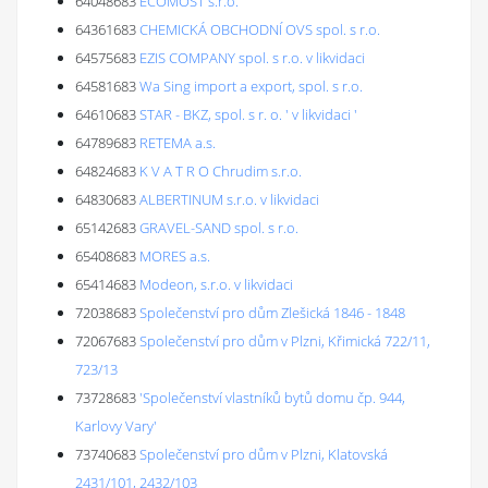
64048683
ECOMOST s.r.o.
64361683
CHEMICKÁ OBCHODNÍ OVS spol. s r.o.
64575683
EZIS COMPANY spol. s r.o. v likvidaci
64581683
Wa Sing import a export, spol. s r.o.
64610683
STAR - BKZ, spol. s r. o. ' v likvidaci '
64789683
RETEMA a.s.
64824683
K V A T R O Chrudim s.r.o.
64830683
ALBERTINUM s.r.o. v likvidaci
65142683
GRAVEL-SAND spol. s r.o.
65408683
MORES a.s.
65414683
Modeon, s.r.o. v likvidaci
72038683
Společenství pro dům Zlešická 1846 - 1848
72067683
Společenství pro dům v Plzni, Křimická 722/11,
723/13
73728683
'Společenství vlastníků bytů domu čp. 944,
Karlovy Vary'
73740683
Společenství pro dům v Plzni, Klatovská
2431/101, 2432/103