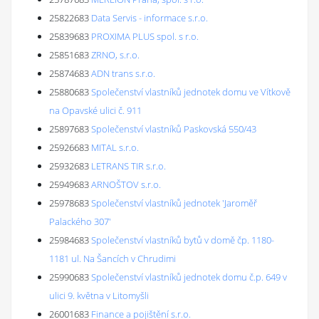
25822683
Data Servis - informace s.r.o.
25839683
PROXIMA PLUS spol. s r.o.
25851683
ZRNO, s.r.o.
25874683
ADN trans s.r.o.
25880683
Společenství vlastníků jednotek domu ve Vítkově
na Opavské ulici č. 911
25897683
Společenství vlastníků Paskovská 550/43
25926683
MITAL s.r.o.
25932683
LETRANS TIR s.r.o.
25949683
ARNOŠTOV s.r.o.
25978683
Společenství vlastníků jednotek 'Jaroměř
Palackého 307'
25984683
Společenství vlastníků bytů v domě čp. 1180-
1181 ul. Na Šancích v Chrudimi
25990683
Společenství vlastníků jednotek domu č.p. 649 v
ulici 9. května v Litomyšli
26001683
Finance a pojištění s.r.o.