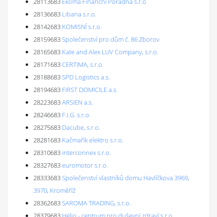
28113683
Ekoma Finanční Poradna s.r.o
28136683
Libana s.r.o.
28142683
KOMISNÍ s.r.o.
28159683
Společenství pro dům č. 86 Zborov
28165683
Kate and Alex LUV Company, s.r.o.
28171683
CERTIMA, s.r.o.
28188683
SPD Logistics a.s.
28194683
FIRST DOMICILE a.s.
28223683
ARSIEN a.s.
28246683
F.I.G. s.r.o.
28275683
Dacube, s.r.o.
28281683
Kačmařík elektro s.r.o.
28310683
interconnex s.r.o.
28327683
euromotor s.r.o.
28333683
Společenství vlastníků domu Havlíčkova 3969,
3970, Kroměříž
28362683
SAROMA TRADING, s.r.o.
28379683
Hélio - centrum pro duševní zdraví s.r.o.