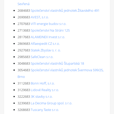
Sevřená
2684683
Společenství vlastníků jednotek Žitavského 491
2690683
AVEST, s.r.o.
2707683
VITI energie budov s.r.o.
2713683
Společenství Na Stráni 125
2817683
ALAMEINEX Invest s.r.o.
2869683
Alfaexpedit CZ s.r.o.
2927683
Statek Zbyslav s. r. o.
2985683
SafeClean s.r.o.
3048683
Společenství vlastníků Štupartská 18
3054683
Společenství vlastníků jednotek Švermova 599/25,
Brno
3112683
Bonn Hoff, s.r.o.
3129683
Lidové Reality s.r.o.
3222683
3K stavby s.r.o.
3239683
La Decima Group spol. s r.o.
3268683
Tuscany Taste s.r.o.