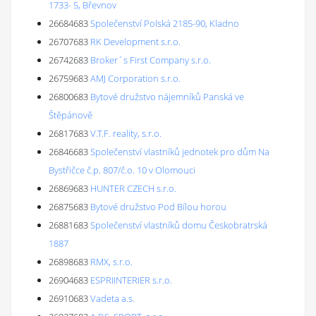
1733- 5, Břevnov
26684683
Společenství Polská 2185-90, Kladno
26707683
RK Development s.r.o.
26742683
Broker´s First Company s.r.o.
26759683
AMJ Corporation s.r.o.
26800683
Bytové družstvo nájemníků Panská ve
Štěpánově
26817683
V.T.F. reality, s.r.o.
26846683
Společenství vlastníků jednotek pro dům Na
Bystřičce č.p. 807/č.o. 10 v Olomouci
26869683
HUNTER CZECH s.r.o.
26875683
Bytové družstvo Pod Bílou horou
26881683
Společenství vlastníků domu Českobratrská
1887
26898683
RMX, s.r.o.
26904683
ESPRIINTERIER s.r.o.
26910683
Vadeta a.s.