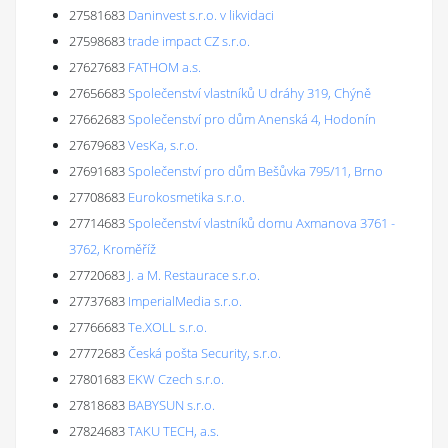
27581683
Daninvest s.r.o. v likvidaci
27598683
trade impact CZ s.r.o.
27627683
FATHOM a.s.
27656683
Společenství vlastníků U dráhy 319, Chýně
27662683
Společenství pro dům Anenská 4, Hodonín
27679683
VesKa, s.r.o.
27691683
Společenství pro dům Bešůvka 795/11, Brno
27708683
Eurokosmetika s.r.o.
27714683
Společenství vlastníků domu Axmanova 3761 -
3762, Kroměříž
27720683
J. a M. Restaurace s.r.o.
27737683
ImperialMedia s.r.o.
27766683
Te.XOLL s.r.o.
27772683
Česká pošta Security, s.r.o.
27801683
EKW Czech s.r.o.
27818683
BABYSUN s.r.o.
27824683
TAKU TECH, a.s.