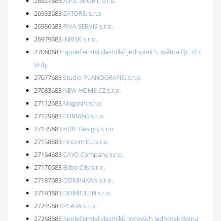
26927683
A.P.S. SPORT, s.r.o.
26933683
ZATORE, s.r.o.
26956683
RIVA SERVIS s.r.o.
26979683
INRISK s.r.o.
27060683
Společenství vlastníků jednotek 5. května čp. 317
Vrdy
27077683
Studio PLANOGRAFIE, s.r.o.
27083683
NEW HOME.CZ s.r.o.
27112683
Magasin s.r.o.
27129683
FORMAG s.r.o.
27135683
6 JBF Design, s.r.o.
27158683
Fincom EU s.r.o.
27164683
CAYO Company s.r.o.
27170683
Bilbo City s.r.o.
27187683
DOMINIKAN s.r.o.
27193683
DOMICILEN s.r.o.
27245683
PLATA s.r.o.
27268683
Společenství vlastníků bytových jednotek domu