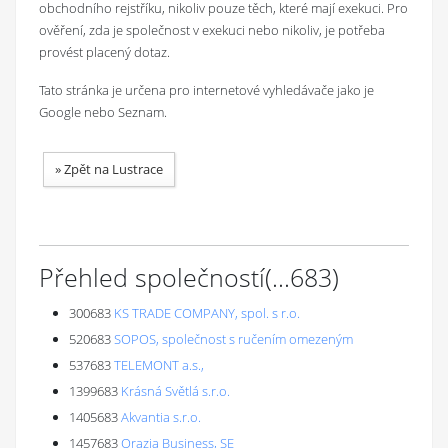
obchodního rejstříku, nikoliv pouze těch, které mají exekuci. Pro
ověření, zda je společnost v exekuci nebo nikoliv, je potřeba
provést placený dotaz.
Tato stránka je určena pro internetové vyhledávače jako je
Google nebo Seznam.
»
Zpět na Lustrace
Přehled společností
(...
683
)
300683
KS TRADE COMPANY, spol. s r.o.
520683
SOPOS, společnost s ručením omezeným
537683
TELEMONT a.s.,
1399683
Krásná Světlá s.r.o.
1405683
Akvantia s.r.o.
1457683
Orazia Business, SE