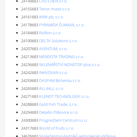
24149683
CHU CHEN s.r.o.
24155683
Tenor invest s.r.o.
24161683
ARW pb, s.r.o.
24178683
PYRAMIDA ŠUMAVA, s.r.o.
24184683
Rollton s.r.o.
24190683
DELTA Solutions s.r.o.
24207683
AVENTUM, s.r.o.
24213683
MENDOTA TRADING s.r.o.
24236683
SKLENÁŘSTVÍ NONSTOP plus s.r.o.
24242683
INKKOVAN s.r.o.
24259683
DASPAM Bohemia s.r.o.
24265683
ALL4ALL s.r.o.
24271683
KLENOT TECHNOLOGY s.r.o.
24288683
Gold Fish Trade, s.r.o.
24294683
Detaillo Pitkovice s.r.o.
24300683
ProgresDent Centrum s.r.o.
24317683
World of fruits s.r.o.
24676683
Společenství vlastníků jednotek Hrudičkova