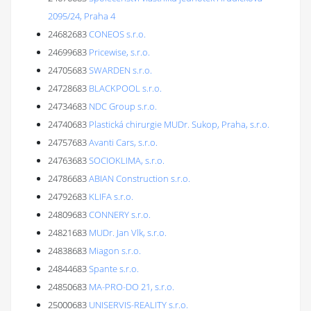
2095/24, Praha 4
24682683
CONEOS s.r.o.
24699683
Pricewise, s.r.o.
24705683
SWARDEN s.r.o.
24728683
BLACKPOOL s.r.o.
24734683
NDC Group s.r.o.
24740683
Plastická chirurgie MUDr. Sukop, Praha, s.r.o.
24757683
Avanti Cars, s.r.o.
24763683
SOCIOKLIMA, s.r.o.
24786683
ABIAN Construction s.r.o.
24792683
KLIFA s.r.o.
24809683
CONNERY s.r.o.
24821683
MUDr. Jan Vlk, s.r.o.
24838683
Miagon s.r.o.
24844683
Spante s.r.o.
24850683
MA-PRO-DO 21, s.r.o.
25000683
UNISERVIS-REALITY s.r.o.