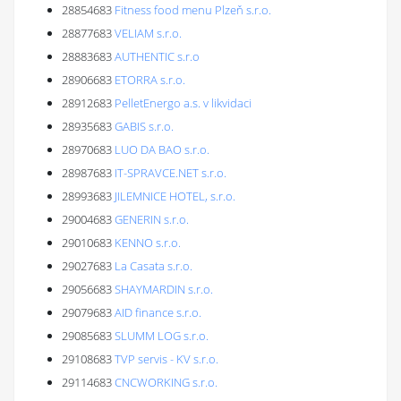
28854683
Fitness food menu Plzeň s.r.o.
28877683
VELIAM s.r.o.
28883683
AUTHENTIC s.r.o
28906683
ETORRA s.r.o.
28912683
PelletEnergo a.s. v likvidaci
28935683
GABIS s.r.o.
28970683
LUO DA BAO s.r.o.
28987683
IT-SPRAVCE.NET s.r.o.
28993683
JILEMNICE HOTEL, s.r.o.
29004683
GENERIN s.r.o.
29010683
KENNO s.r.o.
29027683
La Casata s.r.o.
29056683
SHAYMARDIN s.r.o.
29079683
AID finance s.r.o.
29085683
SLUMM LOG s.r.o.
29108683
TVP servis - KV s.r.o.
29114683
CNCWORKING s.r.o.