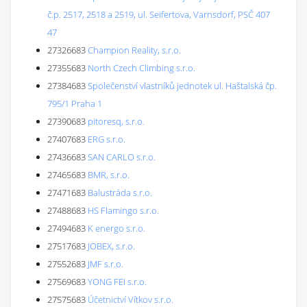
č.p. 2517, 2518 a 2519, ul. Seifertova, Varnsdorf, PSČ 407
47
27326683
Champion Reality, s.r.o.
27355683
North Czech Climbing s.r.o.
27384683
Společenství vlastníků jednotek ul. Haštalská čp.
795/1 Praha 1
27390683
pitoresq, s.r.o.
27407683
ERG s.r.o.
27436683
SAN CARLO s.r.o.
27465683
BMR, s.r.o.
27471683
Balustráda s.r.o.
27488683
HS Flamingo s.r.o.
27494683
K energo s.r.o.
27517683
JOBEX, s.r.o.
27552683
JMF s.r.o.
27569683
YONG FEI s.r.o.
27575683
Účetnictví Vítkov s.r.o.