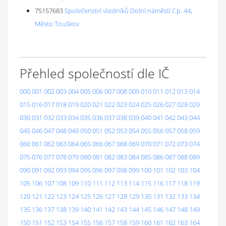
75157683
Společenství vlastníků Dolní náměstí č.p. 44,
Město Touškov
Přehled společností dle IČ
000
001
002
003
004
005
006
007
008
009
010
011
012
013
014
015
016
017
018
019
020
021
022
023
024
025
026
027
028
029
030
031
032
033
034
035
036
037
038
039
040
041
042
043
044
045
046
047
048
049
050
051
052
053
054
055
056
057
058
059
060
061
062
063
064
065
066
067
068
069
070
071
072
073
074
075
076
077
078
079
080
081
082
083
084
085
086
087
088
089
090
091
092
093
094
095
096
097
098
099
100
101
102
103
104
105
106
107
108
109
110
111
112
113
114
115
116
117
118
119
120
121
122
123
124
125
126
127
128
129
130
131
132
133
134
135
136
137
138
139
140
141
142
143
144
145
146
147
148
149
150
151
152
153
154
155
156
157
158
159
160
161
162
163
164