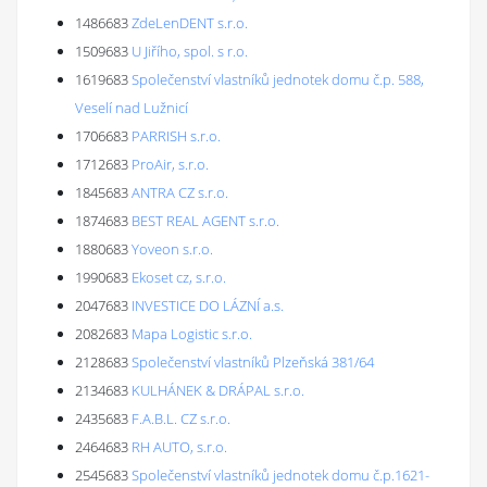
1486683
ZdeLenDENT s.r.o.
1509683
U Jiřího, spol. s r.o.
1619683
Společenství vlastníků jednotek domu č.p. 588,
Veselí nad Lužnicí
1706683
PARRISH s.r.o.
1712683
ProAir, s.r.o.
1845683
ANTRA CZ s.r.o.
1874683
BEST REAL AGENT s.r.o.
1880683
Yoveon s.r.o.
1990683
Ekoset cz, s.r.o.
2047683
INVESTICE DO LÁZNÍ a.s.
2082683
Mapa Logistic s.r.o.
2128683
Společenství vlastníků Plzeňská 381/64
2134683
KULHÁNEK & DRÁPAL s.r.o.
2435683
F.A.B.L. CZ s.r.o.
2464683
RH AUTO, s.r.o.
2545683
Společenství vlastníků jednotek domu č.p.1621-