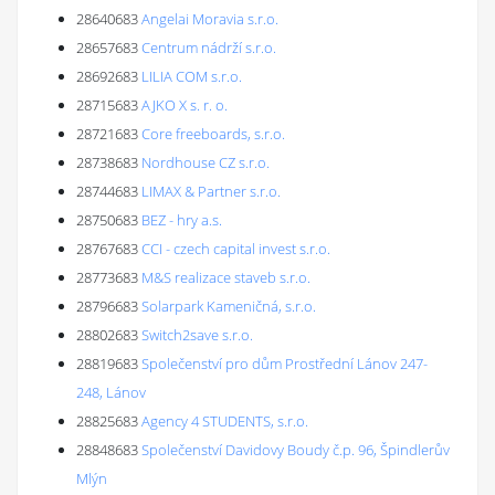
28640683
Angelai Moravia s.r.o.
28657683
Centrum nádrží s.r.o.
28692683
LILIA COM s.r.o.
28715683
AJKO X s. r. o.
28721683
Core freeboards, s.r.o.
28738683
Nordhouse CZ s.r.o.
28744683
LIMAX & Partner s.r.o.
28750683
BEZ - hry a.s.
28767683
CCI - czech capital invest s.r.o.
28773683
M&S realizace staveb s.r.o.
28796683
Solarpark Kameničná, s.r.o.
28802683
Switch2save s.r.o.
28819683
Společenství pro dům Prostřední Lánov 247-
248, Lánov
28825683
Agency 4 STUDENTS, s.r.o.
28848683
Společenství Davidovy Boudy č.p. 96, Špindlerův
Mlýn