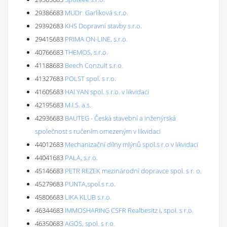
29386683
MUDr. Garlíková s.r.o.
29392683
KHS Dopravní stavby s.r.o.
29415683
PRIMA ON-LINE, s.r.o.
40766683
THEMOS, s.r.o.
41188683
Beech Conzult s.r.o.
41327683
POLST spol. s r.o.
41605683
HAI YAN spol. s r.o. v likvidaci
42195683
M.I.S. a.s.
42936683
BAUTEG - Česká stavební a inženýrská
společnost s ručením omezeným v likvidaci
44012683
Mechanizační dílny mlýnů spol.s r.o v likvidaci
44041683
PALA, s.r.o.
45146683
PETR REZEK mezinárodní dopravce spol. s r. o.
45279683
PUNTA,spol.s r.o.
45806683
LIKA KLUB s.r.o.
46344683
IMMOSHARING CSFR Realbesitz I, spol. s r.o.
46350683
AGOS, spol. s r.o.