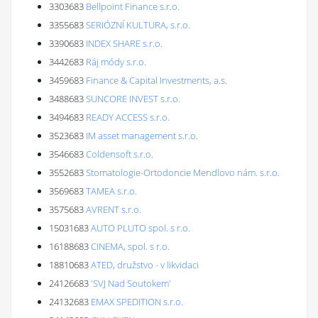
3303683
Bellpoint Finance s.r.o.
3355683
SERIÓZNÍ KULTURA, s.r.o.
3390683
INDEX SHARE s.r.o.
3442683
Ráj módy s.r.o.
3459683
Finance & Capital Investments, a.s.
3488683
SUNCORE INVEST s.r.o.
3494683
READY ACCESS s.r.o.
3523683
IM asset management s.r.o.
3546683
Coldensoft s.r.o.
3552683
Stomatologie-Ortodoncie Mendlovo nám. s.r.o.
3569683
TAMEA s.r.o.
3575683
AVRENT s.r.o.
15031683
AUTO PLUTO spol. s r.o.
16188683
CINEMA, spol. s r.o.
18810683
ATED, družstvo - v likvidaci
24126683
'SVJ Nad Soutokem'
24132683
EMAX SPEDITION s.r.o.