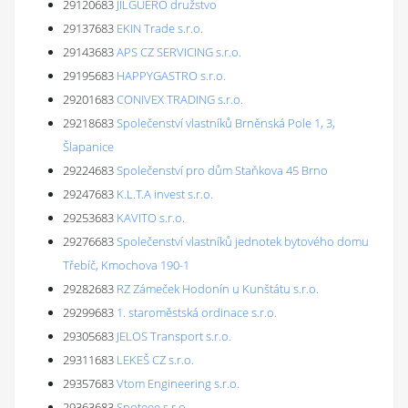
29120683
JILGUERO družstvo
29137683
EKIN Trade s.r.o.
29143683
APS CZ SERVICING s.r.o.
29195683
HAPPYGASTRO s.r.o.
29201683
CONIVEX TRADING s.r.o.
29218683
Společenství vlastníků Brněnská Pole 1, 3,
Šlapanice
29224683
Společenství pro dům Staňkova 45 Brno
29247683
K.L.T.A invest s.r.o.
29253683
KAVITO s.r.o.
29276683
Společenství vlastníků jednotek bytového domu
Třebíč, Kmochova 190-1
29282683
RZ Zámeček Hodonín u Kunštátu s.r.o.
29299683
1. staroměstská ordinace s.r.o.
29305683
JELOS Transport s.r.o.
29311683
LEKEŠ CZ s.r.o.
29357683
Vtom Engineering s.r.o.
29363683
Spoteee s.r.o.