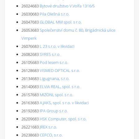
26024683
Bytové družstvo V.Volfa 1316/5
26030683
Pila Olešná s.r.o.
26047683
GLOBAL MM spol. s r.o.
26053683
Společenství domu č. 80, Brigádnická ulice
Vimperk
26076683
L 23 s.r.o. v likvidaci
26082683
SYRES s.r.o.
26105683
Pod lesem s.r.o.
26128683
VISMED OPTICAL s.r.o.
26134683
Ligugnana, s.r.o.
26140683
ELVIA REAL, spol. s r.o.
26157683
MIZONI, spol. s r.o.
26163683
AJAKS, spol. s r.o. v likvidaci
26192683
IPA Group s.r.o.
26209683
HSK Computer, spol. s r.o.
26221683
JREX s.r.o.
26238683
CEFCO, s.r.o.