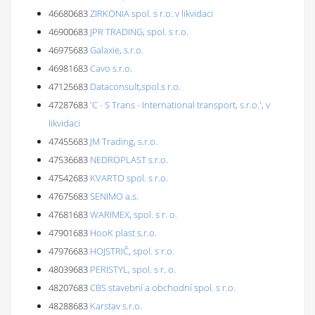
46680683
ZIRKONIA spol. s r.o. v likvidaci
46900683
JPR TRADING, spol. s r.o.
46975683
Galaxie, s.r.o.
46981683
Cavo s.r.o.
47125683
Dataconsult,spol.s r.o.
47287683
'C - S Trans - International transport, s.r.o.', v
likvidaci
47455683
JM Trading, s.r.o.
47536683
NEDROPLAST s.r.o.
47542683
KVARTO spol. s r.o.
47675683
SENIMO a.s.
47681683
WARIMEX, spol. s r. o.
47901683
HooK plast s.r.o.
47976683
HOJSTRIČ, spol. s r.o.
48039683
PERISTYL, spol. s r. o.
48207683
CBS stavební a obchodní spol. s r.o.
48288683
Karstav s.r.o.