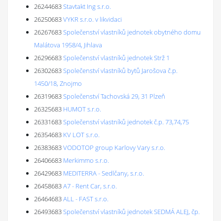
26244683
Stavtakt Ing s.r.o.
26250683
VYKR s.r.o. v likvidaci
26267683
Společenství vlastníků jednotek obytného domu
Malátova 1958/4, Jihlava
26296683
Společenství vlastníků jednotek Strž 1
26302683
Společenství vlastníků bytů Jarošova č.p.
1450/18, Znojmo
26319683
Společenství Tachovská 29, 31 Plzeň
26325683
HUMOT s.r.o.
26331683
Společenství vlastníků jednotek č.p. 73,74,75
26354683
KV LOT s.r.o.
26383683
VODOTOP group Karlovy Vary s.r.o.
26406683
Merkimmo s.r.o.
26429683
MEDITERRA - Sedlčany, s.r.o.
26458683
A7 - Rent Car, s.r.o.
26464683
ALL - FAST s.r.o.
26493683
Společenství vlastníků jednotek SEDMÁ ALEJ, čp.