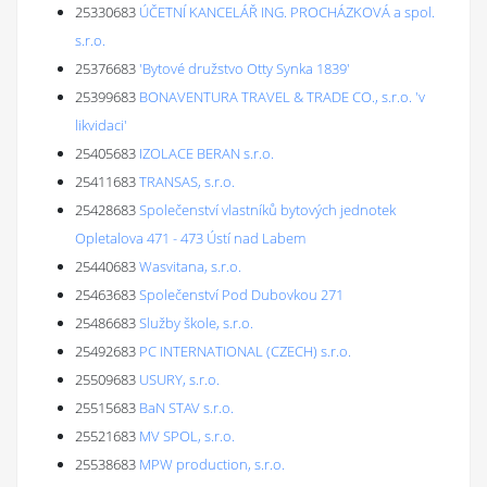
25330683
ÚČETNÍ KANCELÁŘ ING. PROCHÁZKOVÁ a spol.
s.r.o.
25376683
'Bytové družstvo Otty Synka 1839'
25399683
BONAVENTURA TRAVEL & TRADE CO., s.r.o. 'v
likvidaci'
25405683
IZOLACE BERAN s.r.o.
25411683
TRANSAS, s.r.o.
25428683
Společenství vlastníků bytových jednotek
Opletalova 471 - 473 Ústí nad Labem
25440683
Wasvitana, s.r.o.
25463683
Společenství Pod Dubovkou 271
25486683
Služby škole, s.r.o.
25492683
PC INTERNATIONAL (CZECH) s.r.o.
25509683
USURY, s.r.o.
25515683
BaN STAV s.r.o.
25521683
MV SPOL, s.r.o.
25538683
MPW production, s.r.o.