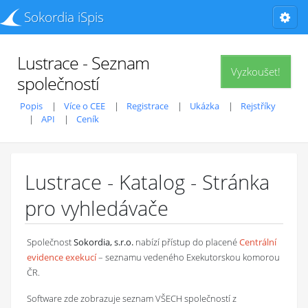
Sokordia iSpis
Lustrace - Seznam
Vyzkoušet!
společností
Popis
Více o CEE
Registrace
Ukázka
Rejstříky
API
Ceník
Lustrace - Katalog - Stránka
pro vyhledávače
Společnost
Sokordia, s.r.o.
nabízí přístup do placené
Centrální
evidence exekucí
– seznamu vedeného Exekutorskou komorou
ČR.
Software zde zobrazuje seznam VŠECH společností z