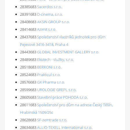
28385683
Sacerdos s.r.o.
28391683
D-cinema, s.r.o.
28408683
AKSIN GROUP s.r.o.
28414683
Azimit s.r.o.
28437683
Společenství vlastníků jednotek pro dům
Pejevové 3416-3418, Praha 4
28443683
GLOBAL INVESTMENT GALLERY s.r.o.
28489683
Ekotech - služby, s.r.o.
28518683
BERKONI s.r.o.
28524683
Prakticul s.r.o.
28576683
GX Pharma s.r.o.
28599683
UROLOGIE GREPL s.r.o.
28605683
Stavební práce POHODA s.r.o.
28611683
Společenství pro dům na adrese Český Těšín,
Hrabinská 1509/25c
28628683
SF-zemtrade s.r.o.
28634683
ALLIO-TEXELL International s.r.o.