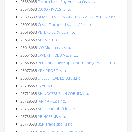
25550683
Technické služby Hustopeče, s.r.o.
25573683
DARO - INVEST s.r.o.
25596683
ALMA G.I.S. GLASSINDUSTRIAL SERVICES, s.r.o.
25602683
Česká Obchodní Kancelář, s.r.o.
25619683
PETERS SERVICE s.r.o.
25631683
ARSM, s.r.o.
25648683
IVO Multiservis s.r.o.
25654683
EXPERT HOLDING, s.r.o.
25660683
Personnel Development Training-Praha, s.r.o.
25677683
VPK PROFIT, s.r.o.
25683683
DIELLE REAL ESTATE,s.r.o.
25706683
TZAR, s.r.o.
25712683
RHINOCERUS UNICORNIS,s.r.o.
25729683
JANINA - CZ s.r.o.
25735683
AUTOR Roubíček s.r.o.
25758683
PRINCEZNE, s.r.o.
25770683
BSP Trade,spol. s r.o.
25787683
MERLION Praha, spol. s r.o.