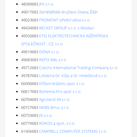
48589683
JFK s.r.o.
49017683
Zemědělské družstvo Oseva Žďár
49023683
PROMONT střešní okna s.r.o.
49434683
BECKET GROUP s.r.o. v likvidaci
49550683
ETIG ELEKTROTECHNICKÁ INŽENÝRSKÁ
SPOLEČNOST - CZ, s.r.o.
49619683
DONA s.r.o.
49683683
REPO 946, s.r.o.
49712683
Czecho International Trading Company s.r.o.
49787683
Léčebna Dr. Kůty a Dr. Holečkové s.r.o.
60490683
Křížem krážem, spol. s r.o.
60617683
Bohemia Pro spol. s r.o.
60704683
Agroland 94 s.r.o.
60727683
NOBS Brno, s.r.o.
60733683
JSI s.r.o.
60779683
ROKOS a spol., s.r.o.
61456683
CAMPBELL COMPUTER SYSTEMS s.r.o.