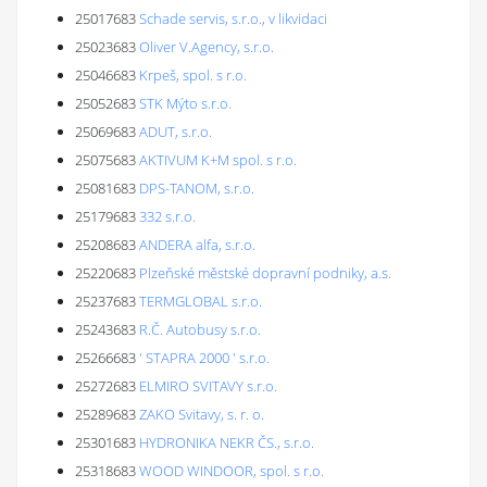
25017683
Schade servis, s.r.o., v likvidaci
25023683
Oliver V.Agency, s.r.o.
25046683
Krpeš, spol. s r.o.
25052683
STK Mýto s.r.o.
25069683
ADUT, s.r.o.
25075683
AKTIVUM K+M spol. s r.o.
25081683
DPS-TANOM, s.r.o.
25179683
332 s.r.o.
25208683
ANDERA alfa, s.r.o.
25220683
Plzeňské městské dopravní podniky, a.s.
25237683
TERMGLOBAL s.r.o.
25243683
R.Č. Autobusy s.r.o.
25266683
' STAPRA 2000 ' s.r.o.
25272683
ELMIRO SVITAVY s.r.o.
25289683
ZAKO Svitavy, s. r. o.
25301683
HYDRONIKA NEKR ČS., s.r.o.
25318683
WOOD WINDOOR, spol. s r.o.