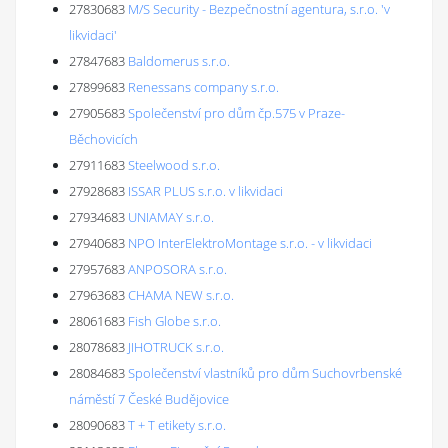
27830683
M/S Security - Bezpečnostní agentura, s.r.o. 'v
likvidaci'
27847683
Baldomerus s.r.o.
27899683
Renessans company s.r.o.
27905683
Společenství pro dům čp.575 v Praze-
Běchovicích
27911683
Steelwood s.r.o.
27928683
ISSAR PLUS s.r.o. v likvidaci
27934683
UNIAMAY s.r.o.
27940683
NPO InterElektroMontage s.r.o. - v likvidaci
27957683
ANPOSORA s.r.o.
27963683
CHAMA NEW s.r.o.
28061683
Fish Globe s.r.o.
28078683
JIHOTRUCK s.r.o.
28084683
Společenství vlastníků pro dům Suchovrbenské
náměstí 7 České Budějovice
28090683
T + T etikety s.r.o.