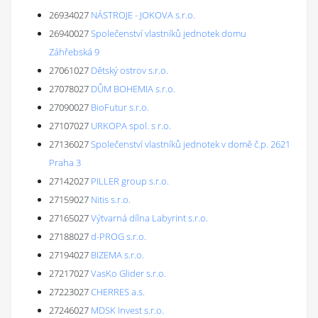
26934027
NÁSTROJE - JOKOVA s.r.o.
26940027
Společenství vlastníků jednotek domu
Záhřebská 9
27061027
Dětský ostrov s.r.o.
27078027
DŮM BOHEMIA s.r.o.
27090027
BioFutur s.r.o.
27107027
URKOPA spol. s r.o.
27136027
Společenství vlastníků jednotek v domě č.p. 2621
Praha 3
27142027
PILLER group s.r.o.
27159027
Nitis s.r.o.
27165027
Výtvarná dílna Labyrint s.r.o.
27188027
d-PROG s.r.o.
27194027
BIZEMA s.r.o.
27217027
VasKo Glider s.r.o.
27223027
CHERRES a.s.
27246027
MDSK Invest s.r.o.