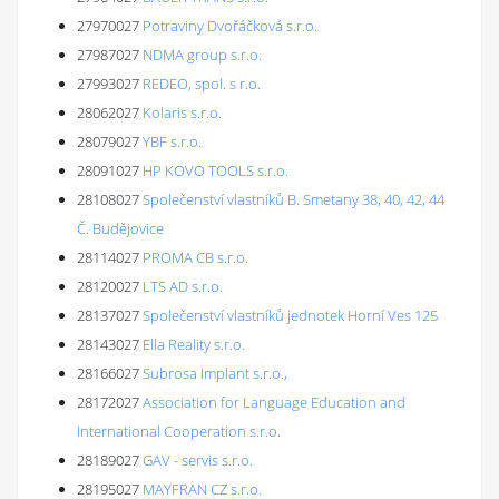
27970027
Potraviny Dvořáčková s.r.o.
27987027
NDMA group s.r.o.
27993027
REDEO, spol. s r.o.
28062027
Kolaris s.r.o.
28079027
YBF s.r.o.
28091027
HP KOVO TOOLS s.r.o.
28108027
Společenství vlastníků B. Smetany 38, 40, 42, 44
Č. Budějovice
28114027
PROMA CB s.r.o.
28120027
LTS AD s.r.o.
28137027
Společenství vlastníků jednotek Horní Ves 125
28143027
Ella Reality s.r.o.
28166027
Subrosa Implant s.r.o.,
28172027
Association for Language Education and
International Cooperation s.r.o.
28189027
GAV - servis s.r.o.
28195027
MAYFRAN CZ s.r.o.