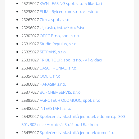
25215027
KWN LEASING spol. s r.o. v likvidaci
25238027
ELIM - Bytcentrum s.r.o. v likvidaci
25267027
Zich a spol., s.r.o.
25296027
U Jiráska, bytové družstvo
25302027
OPEC Brno, spol. s r.o.
25319027
Studio Regulus, s.r.o.
25325027
ŠETRANS, s.r.o.
25331027
FRÍDL TOUR, spol. s r.o. - v likvidaci
25348027
DASCH - UNIAL, s.r.o.
25354027
OMEK, s.r.o.
25360027
HARASIM s.r.o.
25377027
BC - CHEMSERVIS, s.r.o.
25383027
AGROTECH OLOMOUC, spol. s r.o.
25406027
INTERSTART, s.r.o.
25429027
Společenství vlastníků jednotek v domě č.p. 300,
301, 302 ulice Hornická, Stráž pod Ralskem
25435027
Společenství vlastníků jednotek domu čp.