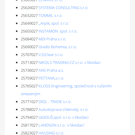
25626027
SYSTEMA CONSULTING s.r.o.
25632027
TOMMIL s.r.o.
25649027
,,Arpik, spol. s r.o.'
25655027
INSTAMON spol. s r.o.
25684027
MDI Praha s.r.o.
25690027
Gradis Bohemia, s.r.o.
25707027
V.O.Clear s.r.o.
25713027
NIKOLS TRADING CZ s.r.o. v likvidaci
25736027
ANS Praha a.s.
25759027
PETTANA,s.r.o.
25765027
KLOSS Engineering, společnost s ručením
omezeným
25771027
DIOL - TRADE s.r.o.
25788027
Autodoprava Vídenský, s.r.o.
25794027
GIGOUŠ,spol. s r.o. v likvidaci
25817027
LANDSON s.r.o. 'v likvidaci'
25823027
HAUSING s.r.o.