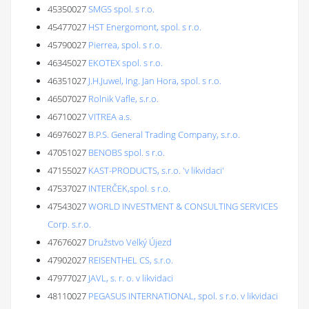
45350027
SMGS spol. s r.o.
45477027
HST Energomont, spol. s r.o.
45790027
Pierrea, spol. s r.o.
46345027
EKOTEX spol. s r.o.
46351027
J.H.Juwel, Ing. Jan Hora, spol. s r.o.
46507027
Rolnik Vafle, s.r.o.
46710027
VITREA a.s.
46976027
B.P.S. General Trading Company, s.r.o.
47051027
BENOBS spol. s r.o.
47155027
KAST-PRODUCTS, s.r.o. 'v likvidaci'
47537027
INTERČEK,spol. s r.o.
47543027
WORLD INVESTMENT & CONSULTING SERVICES
Corp. s.r.o.
47676027
Družstvo Velký Újezd
47902027
REISENTHEL CS, s.r.o.
47977027
JAVL, s. r. o. v likvidaci
48110027
PEGASUS INTERNATIONAL, spol. s r.o. v likvidaci