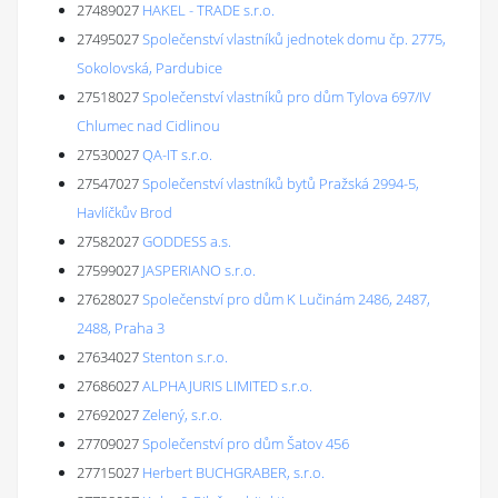
27489027
HAKEL - TRADE s.r.o.
27495027
Společenství vlastníků jednotek domu čp. 2775,
Sokolovská, Pardubice
27518027
Společenství vlastníků pro dům Tylova 697/IV
Chlumec nad Cidlinou
27530027
QA-IT s.r.o.
27547027
Společenství vlastníků bytů Pražská 2994-5,
Havlíčkův Brod
27582027
GODDESS a.s.
27599027
JASPERIANO s.r.o.
27628027
Společenství pro dům K Lučinám 2486, 2487,
2488, Praha 3
27634027
Stenton s.r.o.
27686027
ALPHAJURIS LIMITED s.r.o.
27692027
Zelený, s.r.o.
27709027
Společenství pro dům Šatov 456
27715027
Herbert BUCHGRABER, s.r.o.