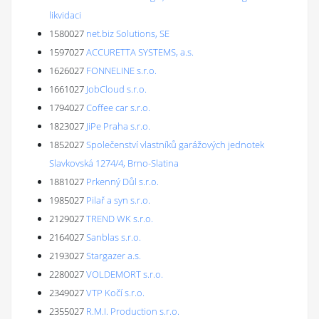
likvidaci
1580027
net.biz Solutions, SE
1597027
ACCURETTA SYSTEMS, a.s.
1626027
FONNELINE s.r.o.
1661027
JobCloud s.r.o.
1794027
Coffee car s.r.o.
1823027
JiPe Praha s.r.o.
1852027
Společenství vlastníků garážových jednotek
Slavkovská 1274/4, Brno-Slatina
1881027
Prkenný Důl s.r.o.
1985027
Pilař a syn s.r.o.
2129027
TREND WK s.r.o.
2164027
Sanblas s.r.o.
2193027
Stargazer a.s.
2280027
VOLDEMORT s.r.o.
2349027
VTP Kočí s.r.o.
2355027
R.M.I. Production s.r.o.