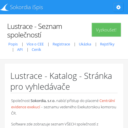
Sokordia iSpis
Lustrace - Seznam
Vyzkoušet!
společností
Popis
Více o CEE
Registrace
Ukázka
Rejstříky
API
Ceník
Lustrace - Katalog - Stránka
pro vyhledávače
Společnost
Sokordia, s.r.o.
nabízí přístup do placené
Centrální
evidence exekucí
– seznamu vedeného Exekutorskou komorou
ČR.
Software zde zobrazuje seznam VŠECH společností z