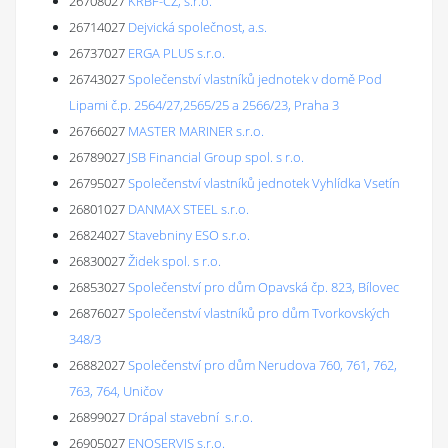
26708027
KRBF-CZ, s.r.o.
26714027
Dejvická společnost, a.s.
26737027
ERGA PLUS s.r.o.
26743027
Společenství vlastníků jednotek v domě Pod
Lipami č.p. 2564/27,2565/25 a 2566/23, Praha 3
26766027
MASTER MARINER s.r.o.
26789027
JSB Financial Group spol. s r.o.
26795027
Společenství vlastníků jednotek Vyhlídka Vsetín
26801027
DANMAX STEEL s.r.o.
26824027
Stavebniny ESO s.r.o.
26830027
Židek spol. s r.o.
26853027
Společenství pro dům Opavská čp. 823, Bílovec
26876027
Společenství vlastníků pro dům Tvorkovských
348/3
26882027
Společenství pro dům Nerudova 760, 761, 762,
763, 764, Uničov
26899027
Drápal stavební s.r.o.
26905027
ENOSERVIS s.r.o.