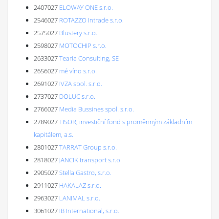
2407027
ELOWAY ONE s.r.o.
2546027
ROTAZZO Intrade s.r.o.
2575027
Blustery s.r.o.
2598027
MOTOCHIP s.r.o.
2633027
Tearia Consulting, SE
2656027
mé víno s.r.o.
2691027
IVZA spol. s.r.o.
2737027
DOLUC s.r.o.
2766027
Media Bussines spol. s.r.o.
2789027
TISOR, investiční fond s proměnným základním
kapitálem, a.s.
2801027
TARRAT Group s.r.o.
2818027
JANCIK transport s.r.o.
2905027
Stella Gastro, s.r.o.
2911027
HAKALAZ s.r.o.
2963027
LANIMAL s.r.o.
3061027
IB International, s.r.o.