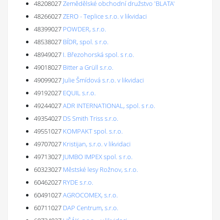
48208027
Zemědělské obchodní družstvo 'BLATA'
48266027
ZERO - Teplice s.r.o. v likvidaci
48399027
POWDER, s.r.o.
48538027
BÍDR, spol. s r.o.
48949027
I. Březohorská spol. s r.o.
49018027
Bitter a Grüll s.r.o.
49099027
Julie Šmídová s.r.o. v likvidaci
49192027
EQUIL s.r.o.
49244027
ADR INTERNATIONAL, spol. s r.o.
49354027
DS Smith Triss s.r.o.
49551027
KOMPAKT spol. s.r.o.
49707027
Kristijan, s.r.o. v likvidaci
49713027
JUMBO IMPEX spol. s r.o.
60323027
Městské lesy Rožnov, s.r.o.
60462027
RYDE s.r.o.
60491027
AGROCOMEX, s.r.o.
60711027
DAP Centrum, s.r.o.