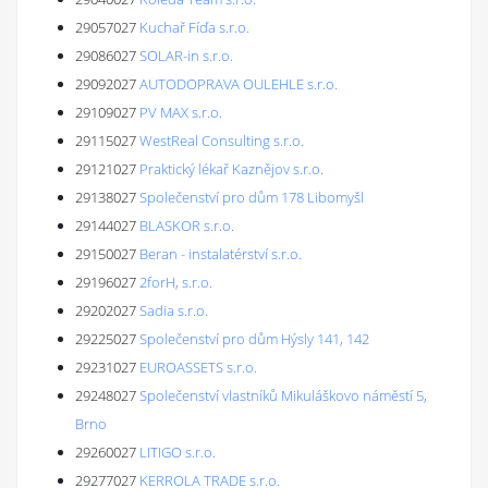
29057027
Kuchař Fíďa s.r.o.
29086027
SOLAR-in s.r.o.
29092027
AUTODOPRAVA OULEHLE s.r.o.
29109027
PV MAX s.r.o.
29115027
WestReal Consulting s.r.o.
29121027
Praktický lékař Kaznějov s.r.o.
29138027
Společenství pro dům 178 Libomyšl
29144027
BLASKOR s.r.o.
29150027
Beran - instalatérství s.r.o.
29196027
2forH, s.r.o.
29202027
Sadia s.r.o.
29225027
Společenství pro dům Hýsly 141, 142
29231027
EUROASSETS s.r.o.
29248027
Společenství vlastníků Mikuláškovo náměstí 5,
Brno
29260027
LITIGO s.r.o.
29277027
KERROLA TRADE s.r.o.