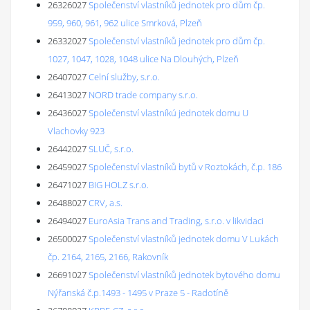
26326027
Společenství vlastníků jednotek pro dům čp.
959, 960, 961, 962 ulice Smrková, Plzeň
26332027
Společenství vlastníků jednotek pro dům čp.
1027, 1047, 1028, 1048 ulice Na Dlouhých, Plzeň
26407027
Celní služby, s.r.o.
26413027
NORD trade company s.r.o.
26436027
Společenství vlastníkú jednotek domu U
Vlachovky 923
26442027
SLUČ, s.r.o.
26459027
Společenství vlastníků bytů v Roztokách, č.p. 186
26471027
BIG HOLZ s.r.o.
26488027
CRV, a.s.
26494027
EuroAsia Trans and Trading, s.r.o. v likvidaci
26500027
Společenství vlastníků jednotek domu V Lukách
čp. 2164, 2165, 2166, Rakovník
26691027
Společenství vlastníků jednotek bytového domu
Nýřanská č.p.1493 - 1495 v Praze 5 - Radotíně