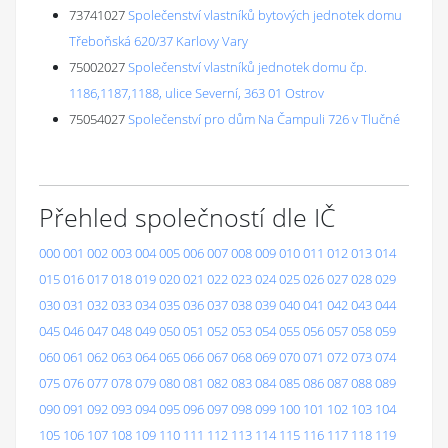
73741027
Společenství vlastníků bytových jednotek domu
Třeboňská 620/37 Karlovy Vary
75002027
Společenství vlastníků jednotek domu čp.
1186,1187,1188, ulice Severní, 363 01 Ostrov
75054027
Společenství pro dům Na Čampuli 726 v Tlučné
Přehled společností dle IČ
000
001
002
003
004
005
006
007
008
009
010
011
012
013
014
015
016
017
018
019
020
021
022
023
024
025
026
027
028
029
030
031
032
033
034
035
036
037
038
039
040
041
042
043
044
045
046
047
048
049
050
051
052
053
054
055
056
057
058
059
060
061
062
063
064
065
066
067
068
069
070
071
072
073
074
075
076
077
078
079
080
081
082
083
084
085
086
087
088
089
090
091
092
093
094
095
096
097
098
099
100
101
102
103
104
105
106
107
108
109
110
111
112
113
114
115
116
117
118
119