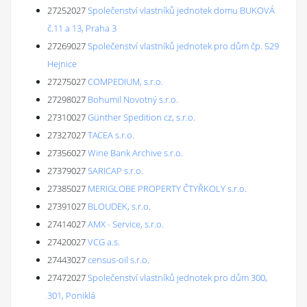
27252027
Společenství vlastníků jednotek domu BUKOVÁ
č.11 a 13, Praha 3
27269027
Společenství vlastníků jednotek pro dům čp. 529
Hejnice
27275027
COMPEDIUM, s.r.o.
27298027
Bohumil Novotný s.r.o.
27310027
Günther Spedition cz, s.r.o.
27327027
TACEA s.r.o.
27356027
Wine Bank Archive s.r.o.
27379027
SARICAP s.r.o.
27385027
MERIGLOBE PROPERTY ČTYŘKOLY s.r.o.
27391027
BLOUDEK, s.r.o.
27414027
AMX - Service, s.r.o.
27420027
VCG a.s.
27443027
census-oil s.r.o.
27472027
Společenství vlastníků jednotek pro dům 300,
301, Poniklá