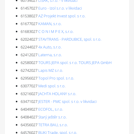
60734027
LIŠÁK, s.r.o. - v likvidaci
61457027
Euro - Izol s.r.o. v likvidaci
61538027
AZ Projekt Invest spol. s r.o.
61677027
KAMAN, s.r.o.
61683027
C O N I M P E X, s.r.o.
62024027
STAVTRANS - PARDUBICE, spol. s r.o.
62244027
4x Auto, s.r.o.
62412027
Laterna, s.r.o.
62580027
TOURS JEPA spol. s r.o. TOURS JEPA GmbH
62742027
Lapis MZ s.r.o.
62956027
Topol Pro spol. s r.o.
63077027
Medi spol. s r.o.
63216027
JACHTA HOLANY s.r.o.
63471027
JESTER - PMC spol. s r.o. v likvidaci
64049027
ECOFOL, s.r.o.
64084027
Starý ještěr s.r.o.
64356027
TETRA BAU, s.r.o.
64576027
BUKI Trade, spol. s r.o.