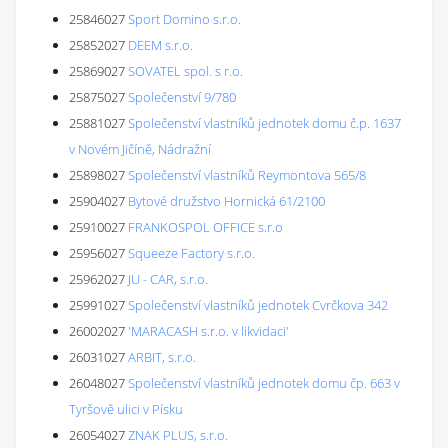
25846027
Sport Domino s.r.o.
25852027
DEEM s.r.o.
25869027
SOVATEL spol. s r.o.
25875027
Společenství 9/780
25881027
Společenství vlastníků jednotek domu č.p. 1637
v Novém Jičíně, Nádražní
25898027
Společenství vlastníků Reymontova 565/8
25904027
Bytové družstvo Hornická 61/2100
25910027
FRANKOSPOL OFFICE s.r.o
25956027
Squeeze Factory s.r.o.
25962027
JU - CAR, s.r.o.
25991027
Společenství vlastníků jednotek Cvrčkova 342
26002027
'MARACASH s.r.o. v likvidaci'
26031027
ARBIT, s.r.o.
26048027
Společenství vlastníků jednotek domu čp. 663 v
Tyršově ulici v Písku
26054027
ZNAK PLUS, s.r.o.