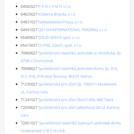
64582027
P R O L A M O s.r.o.
64825027
Koberce Brázda, s.r.o.
64831027
Nakladatelství Fraus, s.r.o.
64941027
QIU SHI INTERNATIONAL TRADING, s.r.o.
65409027
SOLID SERVIS spol. s r.o.
65415027
D.I.P.M., Czech, spol. s r.o.
70969027
Společenství vlastníků jednotek ul. Holešická, čp.
4738 v Chomutově
70998027
Společenství vlastníků jednotek domu čp. 916,
917, 918, 919 ulice Štúrova, 363 01 Ostrov
71235027
Společenství pro dům čp. 1055/11 Moskevská
ul., Karlovy Vary
71241027
Společenství pro dům Školní 459, 460 Teplá
72039027
Společenství pro dům Jabloňová 281/2, Karlovy
Vary
72051027
'Společenství vlastníků bytových jednotek domu
Vodárenská 518-519 Líně'