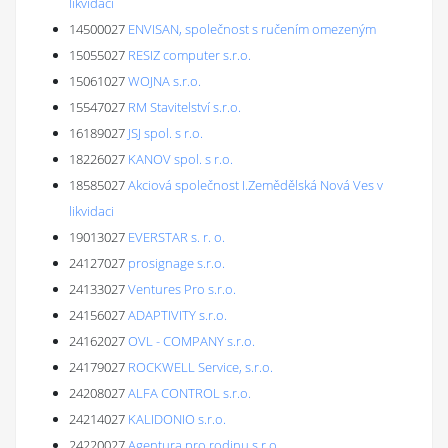
likvidaci
14500027
ENVISAN, společnost s ručením omezeným
15055027
RESIZ computer s.r.o.
15061027
WOJNA s.r.o.
15547027
RM Stavitelství s.r.o.
16189027
JSJ spol. s r.o.
18226027
KANOV spol. s r.o.
18585027
Akciová společnost I.Zemědělská Nová Ves v
likvidaci
19013027
EVERSTAR s. r. o.
24127027
prosignage s.r.o.
24133027
Ventures Pro s.r.o.
24156027
ADAPTIVITY s.r.o.
24162027
OVL - COMPANY s.r.o.
24179027
ROCKWELL Service, s.r.o.
24208027
ALFA CONTROL s.r.o.
24214027
KALIDONIO s.r.o.
24220027
Agentura pro rodinu s.r.o.