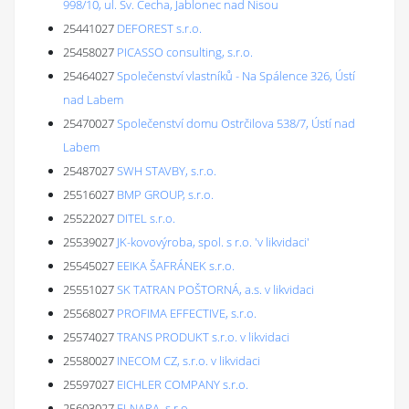
998/10, ul. Sv. Čecha, Jablonec nad Nisou
25441027
DEFOREST s.r.o.
25458027
PICASSO consulting, s.r.o.
25464027
Společenství vlastníků - Na Spálence 326, Ústí
nad Labem
25470027
Společenství domu Ostrčilova 538/7, Ústí nad
Labem
25487027
SWH STAVBY, s.r.o.
25516027
BMP GROUP, s.r.o.
25522027
DITEL s.r.o.
25539027
JK-kovovýroba, spol. s r.o. 'v likvidaci'
25545027
EEIKA ŠAFRÁNEK s.r.o.
25551027
SK TATRAN POŠTORNÁ, a.s. v likvidaci
25568027
PROFIMA EFFECTIVE, s.r.o.
25574027
TRANS PRODUKT s.r.o. v likvidaci
25580027
INECOM CZ, s.r.o. v likvidaci
25597027
EICHLER COMPANY s.r.o.
25603027
ELNARA, s.r.o.