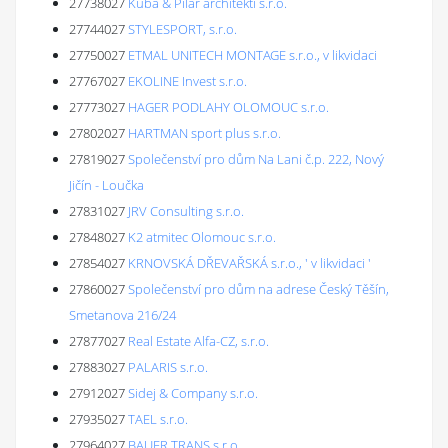
27738027
Kuba & Pilař architekti s.r.o.
27744027
STYLESPORT, s.r.o.
27750027
ETMAL UNITECH MONTAGE s.r.o., v likvidaci
27767027
EKOLINE Invest s.r.o.
27773027
HAGER PODLAHY OLOMOUC s.r.o.
27802027
HARTMAN sport plus s.r.o.
27819027
Společenství pro dům Na Lani č.p. 222, Nový
Jičín - Loučka
27831027
JRV Consulting s.r.o.
27848027
K2 atmitec Olomouc s.r.o.
27854027
KRNOVSKÁ DŘEVAŘSKÁ s.r.o., ' v likvidaci '
27860027
Společenství pro dům na adrese Český Těšín,
Smetanova 216/24
27877027
Real Estate Alfa-CZ, s.r.o.
27883027
PALARIS s.r.o.
27912027
Sidej & Company s.r.o.
27935027
TAEL s.r.o.
27964027
BAUER TRANS s.r.o.