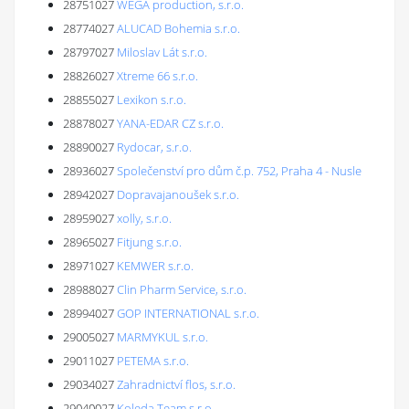
28751027
WEGA production, s.r.o.
28774027
ALUCAD Bohemia s.r.o.
28797027
Miloslav Lát s.r.o.
28826027
Xtreme 66 s.r.o.
28855027
Lexikon s.r.o.
28878027
YANA-EDAR CZ s.r.o.
28890027
Rydocar, s.r.o.
28936027
Společenství pro dům č.p. 752, Praha 4 - Nusle
28942027
Dopravajanoušek s.r.o.
28959027
xolly, s.r.o.
28965027
Fitjung s.r.o.
28971027
KEMWER s.r.o.
28988027
Clin Pharm Service, s.r.o.
28994027
GOP INTERNATIONAL s.r.o.
29005027
MARMYKUL s.r.o.
29011027
PETEMA s.r.o.
29034027
Zahradnictví flos, s.r.o.
29040027
Koleda Team s.r.o.