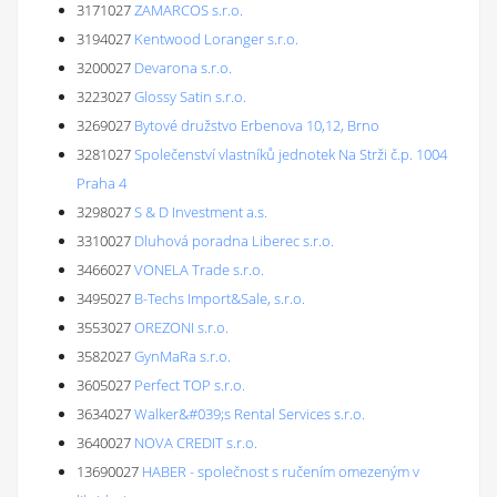
3171027
ZAMARCOS s.r.o.
3194027
Kentwood Loranger s.r.o.
3200027
Devarona s.r.o.
3223027
Glossy Satin s.r.o.
3269027
Bytové družstvo Erbenova 10,12, Brno
3281027
Společenství vlastníků jednotek Na Strži č.p. 1004
Praha 4
3298027
S & D Investment a.s.
3310027
Dluhová poradna Liberec s.r.o.
3466027
VONELA Trade s.r.o.
3495027
B-Techs Import&Sale, s.r.o.
3553027
OREZONI s.r.o.
3582027
GynMaRa s.r.o.
3605027
Perfect TOP s.r.o.
3634027
Walker&#039;s Rental Services s.r.o.
3640027
NOVA CREDIT s.r.o.
13690027
HABER - společnost s ručením omezeným v