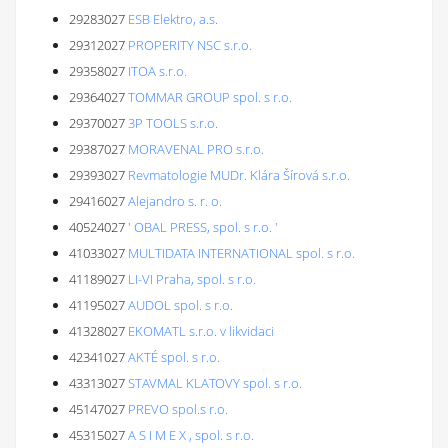
29283027
ESB Elektro, a.s.
29312027
PROPERITY NSC s.r.o.
29358027
ITOA s.r.o.
29364027
TOMMAR GROUP spol. s r.o.
29370027
3P TOOLS s.r.o.
29387027
MORAVENAL PRO s.r.o.
29393027
Revmatologie MUDr. Klára Šírová s.r.o.
29416027
Alejandro s. r. o.
40524027
' OBAL PRESS, spol. s r.o. '
41033027
MULTIDATA INTERNATIONAL spol. s r.o.
41189027
LI-VI Praha, spol. s r.o.
41195027
AUDOL spol. s r.o.
41328027
EKOMATL s.r.o. v likvidaci
42341027
AKTÉ spol. s r.o.
43313027
STAVMAL KLATOVY spol. s r.o.
45147027
PREVO spol.s r.o.
45315027
A S I M E X , spol. s r.o.