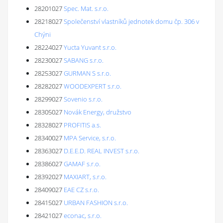
28201027
Spec. Mat. s.r.o.
28218027
Společenství vlastníků jednotek domu čp. 306 v
Chýni
28224027
Yucta Yuvant s.r.o.
28230027
SABANG s.r.o.
28253027
GURMAN S s.r.o.
28282027
WOODEXPERT s.r.o.
28299027
Sovenio s.r.o.
28305027
Novák Energy, družstvo
28328027
PROFITIS a.s.
28340027
MPA Service, s.r.o.
28363027
D.E.E.D. REAL INVEST s.r.o.
28386027
GAMAF s.r.o.
28392027
MAXIART, s.r.o.
28409027
EAE CZ s.r.o.
28415027
URBAN FASHION s.r.o.
28421027
econac, s.r.o.