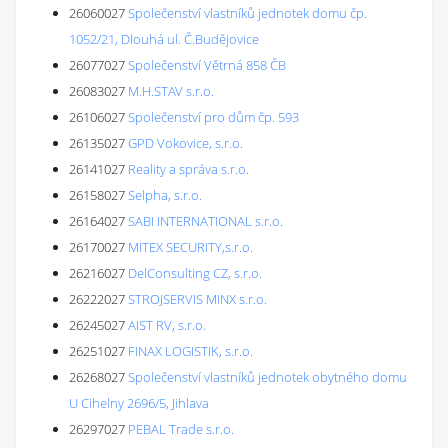
26060027
Společenství vlastníků jednotek domu čp.
1052/21, Dlouhá ul. Č.Budějovice
26077027
Společenství Větrná 858 ČB
26083027
M.H.STAV s.r.o.
26106027
Společenství pro dům čp. 593
26135027
GPD Vokovice, s.r.o.
26141027
Reality a správa s.r.o.
26158027
Selpha, s.r.o.
26164027
SABI INTERNATIONAL s.r.o.
26170027
MITEX SECURITY,s.r.o.
26216027
DelConsulting CZ, s.r.o.
26222027
STROJSERVIS MINX s.r.o.
26245027
AIST RV, s.r.o.
26251027
FINAX LOGISTIK, s.r.o.
26268027
Společenství vlastníků jednotek obytného domu
U Cihelny 2696/5, Jihlava
26297027
PEBAL Trade s.r.o.