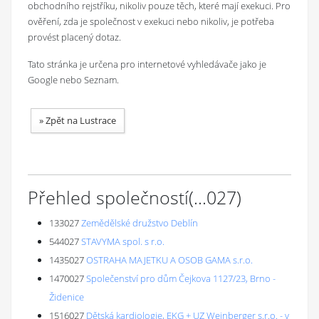
obchodního rejstříku, nikoliv pouze těch, které mají exekuci. Pro
ověření, zda je společnost v exekuci nebo nikoliv, je potřeba
provést placený dotaz.
Tato stránka je určena pro internetové vyhledávače jako je
Google nebo Seznam.
»
Zpět na Lustrace
Přehled společností
(...
027
)
133027
Zemědělské družstvo Deblín
544027
STAVYMA spol. s r.o.
1435027
OSTRAHA MAJETKU A OSOB GAMA s.r.o.
1470027
Společenství pro dům Čejkova 1127/23, Brno -
Židenice
1516027
Dětská kardiologie, EKG + UZ Weinberger s.r.o. - v