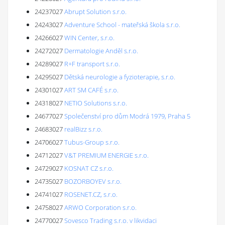
24237027
Abrupt Solution s.r.o.
24243027
Adventure School - mateřská škola s.r.o.
24266027
WIN Center, s.r.o.
24272027
Dermatologie Anděl s.r.o.
24289027
R+F transport s.r.o.
24295027
Dětská neurologie a fyzioterapie, s.r.o.
24301027
ART SM CAFÉ s.r.o.
24318027
NETIO Solutions s.r.o.
24677027
Společenství pro dům Modrá 1979, Praha 5
24683027
realBizz s.r.o.
24706027
Tubus-Group s.r.o.
24712027
V&T PREMIUM ENERGIE s.r.o.
24729027
KOSNAT CZ s.r.o.
24735027
BOZORBOYEV s.r.o.
24741027
ROSENET.CZ, s.r.o.
24758027
ARWO Corporation s.r.o.
24770027
Sovesco Trading s.r.o. v likvidaci