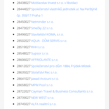
28438027
Moldavstav Invest s.r.o. v likvidaci
28444027
Společenství vlastníků jednotek ul. Na Perštýně
čp. 350/17 Praha 1
28450027
Netminder s.r.o.
28473027
Smečky 22 s.r.o.
28496027
Stavitelství KOMA, s.r.o.
28502027
AQUA - DŮM SERVIS s.r.o.
28519027
RHH s.r.o.
28548027
Supsor s.r.o.
28606027
AFFRIOLANTE s.r.o.
28612027
Společenství pro dům 1884, Frýdek-Místek
28635027
Stolařství Rec s.r.o.
28641027
Jawad Arzouni s.r.o.
28658027
MPM Pool s.r.o.
28722027
Cayman Travel & Business Consultants s.r.o.
28739027
NEW WEST s.r.o.
28745027
ALFA realitní s.r.o.