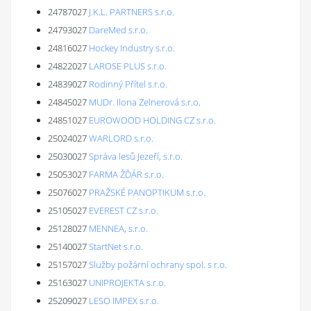
24787027
J.K.L. PARTNERS s.r.o.
24793027
DareMed s.r.o.
24816027
Hockey Industry s.r.o.
24822027
LAROSE PLUS s.r.o.
24839027
Rodinný Přítel s.r.o.
24845027
MUDr. Ilona Zelnerová s.r.o.
24851027
EUROWOOD HOLDING CZ s.r.o.
25024027
WARLORD s.r.o.
25030027
Správa lesů Jezeří, s.r.o.
25053027
FARMA ŽĎÁR s.r.o.
25076027
PRAŽSKÉ PANOPTIKUM s.r.o.
25105027
EVEREST CZ s.r.o.
25128027
MENNEA, s.r.o.
25140027
StartNet s.r.o.
25157027
Služby požární ochrany spol. s r.o.
25163027
UNIPROJEKTA s.r.o.
25209027
LESO IMPEX s.r.o.