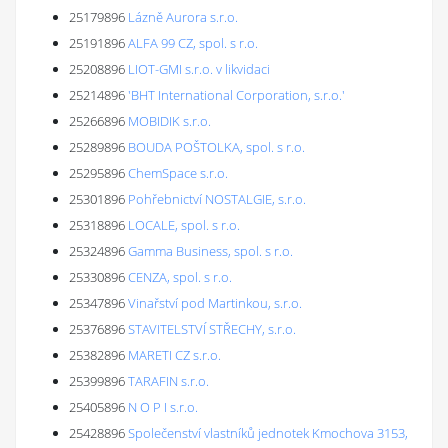
25179896
Lázně Aurora s.r.o.
25191896
ALFA 99 CZ, spol. s r.o.
25208896
LIOT-GMI s.r.o. v likvidaci
25214896
'BHT International Corporation, s.r.o.'
25266896
MOBIDIK s.r.o.
25289896
BOUDA POŠTOLKA, spol. s r.o.
25295896
ChemSpace s.r.o.
25301896
Pohřebnictví NOSTALGIE, s.r.o.
25318896
LOCALE, spol. s r.o.
25324896
Gamma Business, spol. s r.o.
25330896
CENZA, spol. s r.o.
25347896
Vinařství pod Martinkou, s.r.o.
25376896
STAVITELSTVÍ STŘECHY, s.r.o.
25382896
MARETI CZ s.r.o.
25399896
TARAFIN s.r.o.
25405896
N O P I s.r.o.
25428896
Společenství vlastníků jednotek Kmochova 3153,