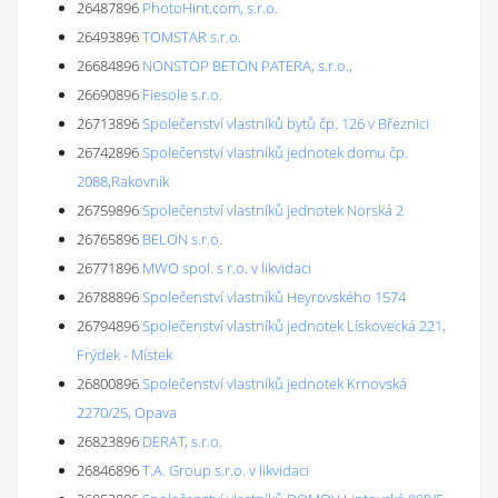
26487896
PhotoHint.com, s.r.o.
26493896
TOMSTAR s.r.o.
26684896
NONSTOP BETON PATERA, s.r.o.,
26690896
Fiesole s.r.o.
26713896
Společenství vlastníků bytů čp. 126 v Březnici
26742896
Společenství vlastníků jednotek domu čp.
2088,Rakovník
26759896
Společenství vlastníků jednotek Norská 2
26765896
BELON s.r.o.
26771896
MWO spol. s r.o. v likvidaci
26788896
Společenství vlastníků Heyrovského 1574
26794896
Společenství vlastníků jednotek Lískovecká 221,
Frýdek - Místek
26800896
Společenství vlastníků jednotek Krnovská
2270/25, Opava
26823896
DERAT, s.r.o.
26846896
T.A. Group s.r.o. v likvidaci