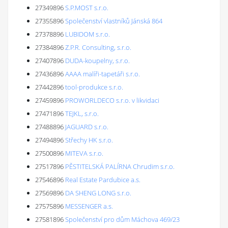
27349896
S.P.MOST s.r.o.
27355896
Společenství vlastníků Jánská 864
27378896
LUBIDOM s.r.o.
27384896
Z.P.R. Consulting, s.r.o.
27407896
DUDA-koupelny, s.r.o.
27436896
AAAA malíři-tapetáři s.r.o.
27442896
tool-produkce s.r.o.
27459896
PROWORLDECO s.r.o. v likvidaci
27471896
TEJKL, s.r.o.
27488896
JAGUARD s.r.o.
27494896
Střechy HK s.r.o.
27500896
MITEVA s.r.o.
27517896
PĚSTITELSKÁ PALÍRNA Chrudim s.r.o.
27546896
Real Estate Pardubice a.s.
27569896
DA SHENG LONG s.r.o.
27575896
MESSENGER a.s.
27581896
Společenství pro dům Máchova 469/23