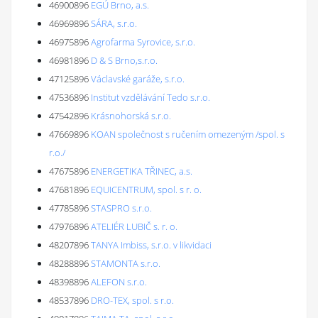
46900896
EGÚ Brno, a.s.
46969896
SÁRA, s.r.o.
46975896
Agrofarma Syrovice, s.r.o.
46981896
D & S Brno,s.r.o.
47125896
Václavské garáže, s.r.o.
47536896
Institut vzdělávání Tedo s.r.o.
47542896
Krásnohorská s.r.o.
47669896
KOAN společnost s ručením omezeným /spol. s
r.o./
47675896
ENERGETIKA TŘINEC, a.s.
47681896
EQUICENTRUM, spol. s r. o.
47785896
STASPRO s.r.o.
47976896
ATELIÉR LUBIČ s. r. o.
48207896
TANYA Imbiss, s.r.o. v likvidaci
48288896
STAMONTA s.r.o.
48398896
ALEFON s.r.o.
48537896
DRO-TEX, spol. s r.o.