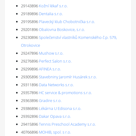
29143896
Kožní lékař s.r.o.
29189896
Dentalia s.r.o.
29195896
Plavecký klub Chobotnička s.r.o.
29201896
Obalovna Boskovice, s.r.o.
29230896
Společenství vlastníků Komenského č.p. 579,
Otrokovice
29247896
Mushow s.r.o.
29276896
Perfect Salon s.r.o.
29299896
AFINEA s.r.o.
29305896
Stavebniny Jaromír Husárek s.r.o.
29311896
Data Networks s.r.o.
29357896
HC service & promotions s.r.o.
29363896
Gradire s.r.o.
29386896
Lékárna U Edisona s.r.o.
29392896
Dakar Opava s.r.o.
29415896
Tennis Preschool Academy s.r.o.
40766896
MOHIB, spol. s r.o.