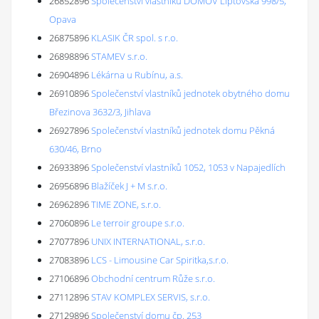
26852896
Společenství vlastníků DOMOV Liptovská 998/5,
Opava
26875896
KLASIK ČR spol. s r.o.
26898896
STAMEV s.r.o.
26904896
Lékárna u Rubínu, a.s.
26910896
Společenství vlastníků jednotek obytného domu
Březinova 3632/3, Jihlava
26927896
Společenství vlastníků jednotek domu Pěkná
630/46, Brno
26933896
Společenství vlastníků 1052, 1053 v Napajedlích
26956896
Blažíček J + M s.r.o.
26962896
TIME ZONE, s.r.o.
27060896
Le terroir groupe s.r.o.
27077896
UNIX INTERNATIONAL, s.r.o.
27083896
LCS - Limousine Car Spiritka,s.r.o.
27106896
Obchodní centrum Růže s.r.o.
27112896
STAV KOMPLEX SERVIS, s.r.o.
27129896
Společenství domu čp. 253