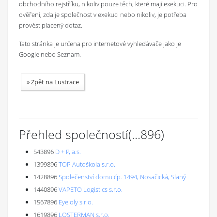
obchodního rejstříku, nikoliv pouze těch, které mají exekuci. Pro
ověření, zda je společnost v exekuci nebo nikoliv, je potřeba
provést placený dotaz.
Tato stránka je určena pro internetové vyhledávače jako je
Google nebo Seznam.
»
Zpět na Lustrace
Přehled společností
(...
896
)
543896
D + P, a.s.
1399896
TOP Autoškola s.r.o.
1428896
Společenství domu čp. 1494, Nosačická, Slaný
1440896
VAPETO Logistics s.r.o.
1567896
Eyeloly s.r.o.
1619896
LOSTERMAN s.r.o.