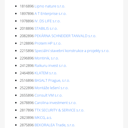
1816896
Lipno nature s.r.o.
1897896
A T Enterprise s.r.o.
1978896
IV. DS LIFE s.r.o.
2018896
STABILIS s.r.o.
2082896
PEKÁRNA SCHNEIDER TANVALD s.r.o.
2128896
Protem HP s.r.o.
2215896
Speciální stavební konstrukce a projekty s.r.o.
2296896
Montinik, s.r.o.
2412896
Raikuru invest s.r.o.
2464896
KLATEM s.r.o.
2516896
BASALT Prague, s.r.o.
2522896
Montáže lešení s.r.o.
2655896
Consult VM s.r.o.
2678896
Carolina investment s.r.o.
2817896
TTX SECURITY & SERVICE s.r.o.
2823896
MKCG, a.s.
2875896
BEKORALEA Trade, s.r.o.