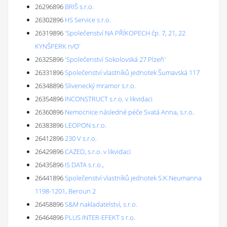
26296896
BRIŠ s.r.o.
26302896
HS Service s.r.o.
26319896
'Společenství NA PŘÍKOPECH čp. 7, 21, 22
KYNŠPERK n/O'
26325896
'Společenství Sokolovská 27 Plzeň'
26331896
Společenství vlastníků jednotek Šumavská 117
26348896
Slivenecký mramor s.r.o.
26354896
INCONSTRUCT s.r.o. v likvidaci
26360896
Nemocnice následné péče Svatá Anna, s.r.o.
26383896
LEOPON s.r.o.
26412896
230 V s.r.o.
26429896
CAZED, s.r.o. v likvidaci
26435896
IS DATA s.r.o.,
26441896
Společenství vlastníků jednotek S.K.Neumanna
1198-1201, Beroun 2
26458896
S&M nakladatelství, s.r.o.
26464896
PLUS INTER-EFEKT s r.o.