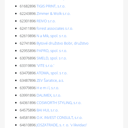
61682896
TIGIS PRINT, s.r.o.
62243896
Zimmer & Wolk s.r.o.
62301896
REIVO s.r.o.
62411896
forest associates s.r.o.
62619896
N a Mik, spol. s r.o.
62741896
Bytové družstvo Bobr, družstvo
62955896
PAPRO, spol. s r.o.
63076896
SMELD, spol. s r.o.
63319896
'VITE s.r.o.'
63470896
ATOMA, spol. s r.o.
63487896
ZEV Šaratice, a.s.
63979896
H e m i l, s.r.o.
63991896
DALIMEX, s.r.o.
64361896
COSWORTH STYLING, s.r.o.
64575896
BAI HUI, s.r.o.
64581896
O.K. INVEST CONSULT, s.r.o.
64610896
JOSZATRADE, s. r. o. 'v likvidaci'