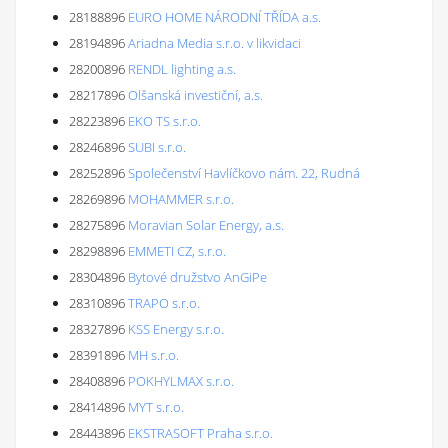
28188896
EURO HOME NÁRODNÍ TŘÍDA a.s.
28194896
Ariadna Media s.r.o. v likvidaci
28200896
RENDL lighting a.s.
28217896
Olšanská investiční, a.s.
28223896
EKO TS s.r.o.
28246896
SUBI s.r.o.
28252896
Společenství Havlíčkovo nám. 22, Rudná
28269896
MOHAMMER s.r.o.
28275896
Moravian Solar Energy, a.s.
28298896
EMMETI CZ, s.r.o.
28304896
Bytové družstvo AnGiPe
28310896
TRAPO s.r.o.
28327896
KSS Energy s.r.o.
28391896
MH s.r.o.
28408896
POKHYLMAX s.r.o.
28414896
MYT s.r.o.
28443896
EKSTRASOFT Praha s.r.o.