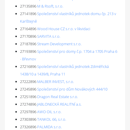
27135896
M & Rsoft, s.r.o.
27141896
Společenství vlastníků jednotek domu čp. 213 v
Karlštejně
27164896
Wood House CZ s.r.o. v likvidaci
27170896
SARVITA s.r.o.
27187896
Stream Development s.r.o.
27193896
Společenství pro domy č.p. 1704 a 1705 Praha 6
- Břevnov
27216896
Společenství vlastníků jednotek Zdiměřická
1438/10 a 1439/8, Praha 11
27222896
MALBER INVEST, s.r.o.
27245896
Společenství pro dům Novákových 444/10
27251896
Dragon Real Estate s.r.o.
27274896
JABLONECKÁ REALITNÍ a.s.
27297896
AWO OIL s.r.o.
27303896
TANKOL 66, s.r.o.
27326896
PALMIDA s.r.o.