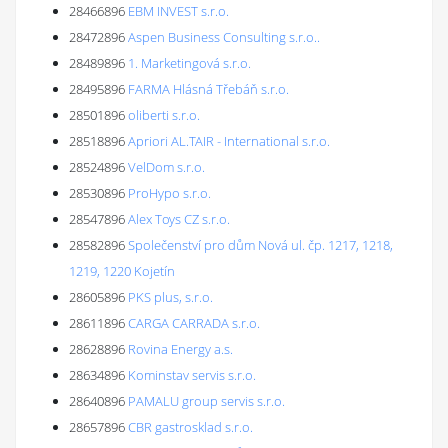
28466896
EBM INVEST s.r.o.
28472896
Aspen Business Consulting s.r.o..
28489896
1. Marketingová s.r.o.
28495896
FARMA Hlásná Třebáň s.r.o.
28501896
oliberti s.r.o.
28518896
Apriori AL.TAIR - International s.r.o.
28524896
VelDom s.r.o.
28530896
ProHypo s.r.o.
28547896
Alex Toys CZ s.r.o.
28582896
Společenství pro dům Nová ul. čp. 1217, 1218,
1219, 1220 Kojetín
28605896
PKS plus, s.r.o.
28611896
CARGA CARRADA s.r.o.
28628896
Rovina Energy a.s.
28634896
Kominstav servis s.r.o.
28640896
PAMALU group servis s.r.o.
28657896
CBR gastrosklad s.r.o.