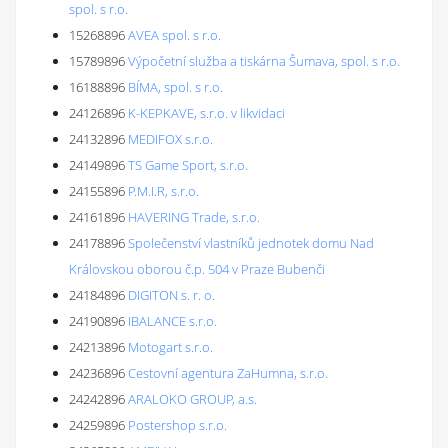
spol. s r.o.
15268896
AVEA spol. s r.o.
15789896
Výpočetní služba a tiskárna Šumava, spol. s r.o.
16188896
BÍMA, spol. s r.o.
24126896
K-KEPKAVE, s.r.o. v likvidaci
24132896
MEDIFOX s.r.o.
24149896
TS Game Sport, s.r.o.
24155896
P.M.I.R, s.r.o.
24161896
HAVERING Trade, s.r.o.
24178896
Společenství vlastníků jednotek domu Nad
Královskou oborou č.p. 504 v Praze Bubenči
24184896
DIGITON s. r. o.
24190896
IBALANCE s.r.o.
24213896
Motogart s.r.o.
24236896
Cestovní agentura ZaHumna, s.r.o.
24242896
ARALOKO GROUP, a.s.
24259896
Postershop s.r.o.