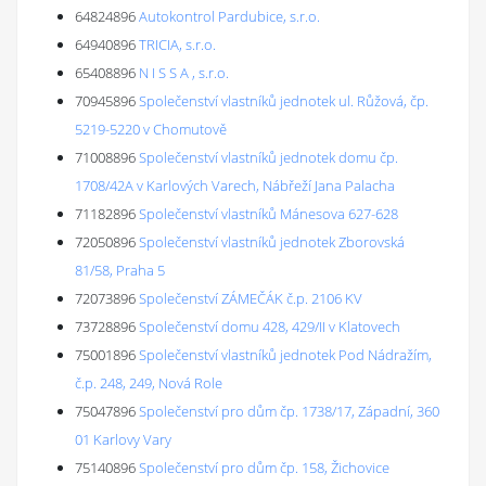
64824896
Autokontrol Pardubice, s.r.o.
64940896
TRICIA, s.r.o.
65408896
N I S S A , s.r.o.
70945896
Společenství vlastníků jednotek ul. Růžová, čp.
5219-5220 v Chomutově
71008896
Společenství vlastníků jednotek domu čp.
1708/42A v Karlových Varech, Nábřeží Jana Palacha
71182896
Společenství vlastníků Mánesova 627-628
72050896
Společenství vlastníků jednotek Zborovská
81/58, Praha 5
72073896
Společenství ZÁMEČÁK č.p. 2106 KV
73728896
Společenství domu 428, 429/II v Klatovech
75001896
Společenství vlastníků jednotek Pod Nádražím,
č.p. 248, 249, Nová Role
75047896
Společenství pro dům čp. 1738/17, Západní, 360
01 Karlovy Vary
75140896
Společenství pro dům čp. 158, Žichovice