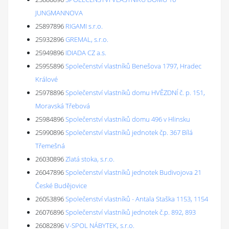
JUNGMANNOVA
25897896
RIGAMI s.r.o.
25932896
GREMAL, s.r.o.
25949896
IDIADA CZ a.s.
25955896
Společenství vlastníků Benešova 1797, Hradec
Králové
25978896
Společenství vlastníků domu HVĚZDNÍ č. p. 151,
Moravská Třebová
25984896
Společenství vlastníků domu 496 v Hlinsku
25990896
Společenství vlastníků jednotek čp. 367 Bílá
Třemešná
26030896
Zlatá stoka, s.r.o.
26047896
Společenství vlastníků jednotek Budivojova 21
České Budějovice
26053896
Společenství vlastníků - Antala Staška 1153, 1154
26076896
Společenství vlastníků jednotek č.p. 892, 893
26082896
V-SPOL NÁBYTEK, s.r.o.