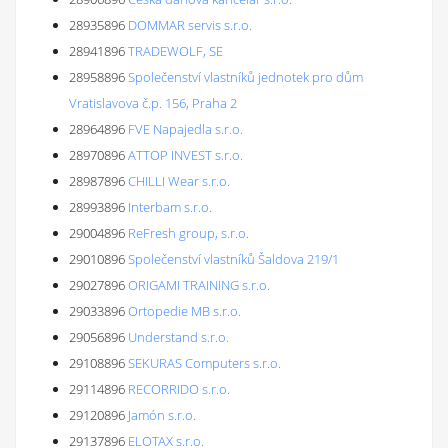
28935896
DOMMAR servis s.r.o.
28941896
TRADEWOLF, SE
28958896
Společenství vlastníků jednotek pro dům
Vratislavova č.p. 156, Praha 2
28964896
FVE Napajedla s.r.o.
28970896
ATTOP INVEST s.r.o.
28987896
CHILLI Wear s.r.o.
28993896
Interbam s.r.o.
29004896
ReFresh group, s.r.o.
29010896
Společenství vlastníků Šaldova 219/1
29027896
ORIGAMI TRAINING s.r.o.
29033896
Ortopedie MB s.r.o.
29056896
Understand s.r.o.
29108896
SEKURAS Computers s.r.o.
29114896
RECORRIDO s.r.o.
29120896
Jamón s.r.o.
29137896
ELOTAX s.r.o.