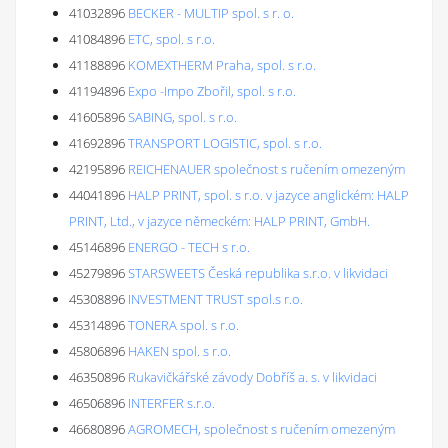
41032896
BECKER - MULTIP spol. s r. o.
41084896
ETC, spol. s r.o.
41188896
KOMEXTHERM Praha, spol. s r.o.
41194896
Expo -Impo Zbořil, spol. s r.o.
41605896
SABING, spol. s r.o.
41692896
TRANSPORT LOGISTIC, spol. s r.o.
42195896
REICHENAUER společnost s ručením omezeným
44041896
HALP PRINT, spol. s r.o. v jazyce anglickém: HALP
PRINT, Ltd., v jazyce německém: HALP PRINT, GmbH.
45146896
ENERGO - TECH s r.o.
45279896
STARSWEETS Česká republika s.r.o. v likvidaci
45308896
INVESTMENT TRUST spol.s r.o.
45314896
TONERA spol. s r.o.
45806896
HAKEN spol. s r.o.
46350896
Rukavičkářské závody Dobříš a. s. v likvidaci
46506896
INTERFER s.r.o.
46680896
AGROMECH, společnost s ručením omezeným