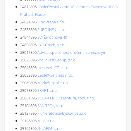
24815896
Společenství vlastníků jednotek Slavojova 108/8,
Praha 2, Nusle
24821896
Vinc Praha s.r.o.
24838896
EURO INEX s.r.o.
24844896
SVJ Žerotínova 40
24850896
FYH Czech, s.r.o.
25017896
Advice, společnost s ručením omezeným
25023896
Pro Invest Group, s.r.o.
25046896
messwelk CZ s.r.o.
25052896
CableX-Servises s.r.o.
25069896
Markeš, spol. s r.o.
25075896
SKART s.r.o.
25081896
VEGA-FERRO agentura, spol. s r.o.
25104896
SANITECH, s.r.o.
25127896
FK Neratovice-Byškovice s.r.o.
25156896
MHA, s.r.o.
25162896
JIKLAFON s.r.o.