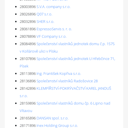
28003896
S.V.A. company s.r.o.
28026896
Q07 s.r.o.
28032896
SHER s.r.o.
28061896
EspressoServis s. r. o.
28078896
VF Company s.r.o.
28084896
Společenství vlastníků jednotek domu č.p. 1575
v Kollárově ulici v Písku
28107896
Společenství vlastníků jednotek U Hřebčince 71,
Písek
28113896
Ing. František Kopřiva s.r.o.
28136896
Společenství vlastníků Radošovice 28
28142896
KLEMPÍŘSTVÍ-POKRÝVAČSTVÍ KAREL JANOUŠ
s.r.o.
28159896
Společenství vlastníků domu čp. 6 Lipno nad
Vltavou
28165896
DANSAN spol. s.r.o.
28171896
Inex Holding Group s.r.o.