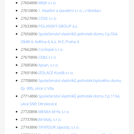
27604896
MKJK s.r.o.
27610896
1. Realitní a stavební s.r.o., v likvidaci
27627896
COSE s.r.o.
27633896
POLANSKÝ GROUP a.s.
27656896
Společenství vlastníků jednotek domu č.p.554,
Obětí 6. května 4, k.ú. Krč, Praha 4
27662896
Conbipel s.r.o.
27679896
CE&S s.r.o.
27685896
Apian, s.r.o.
27691896
IZOLACE Kostík s.r.o.
27708896
Společenství vlastníků jednotek bytového domu
čp. 905, ulice U Víta
27714896
Společenství vlastníků jednotek domu č.p.1154,
ulice SNP, Otrokovice
27720896
MENEA M+N, s.r.o.
27737896
JM Maly, s.r.o.
27743896
TIPATOUR zájezdy, s.r.o.