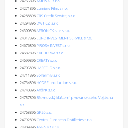
24265896
AMBIVAL s.r.o.
24271896
Lumiere Film, s.r.o.
24288896
CRS Credit Service, s.r.o.
24294896
DWT CZ, s.r.o.
24300896
AERONICK star s.r.o.
24317896
EURO INVESTMENT SERVICE s.r.o.
24676896
PIROSA INVEST s.r.o.
24682896
KACHURKA s.r.o.
24699896
CREATY s.r.o.
24705896
HARFELD s.r.o.
24711896
Solfarm.B s.r.o.
24734896
HCORE production s.r.o.
24740896
AnširK s.r.o.
24757896
Břevnovský klášterní pivovar svatého Vojtěcha
a.s.
24763896
GP26 a.s.
24792896
Central European Distilleries s.r.o.
24809896
ASIENTO s.r.o.