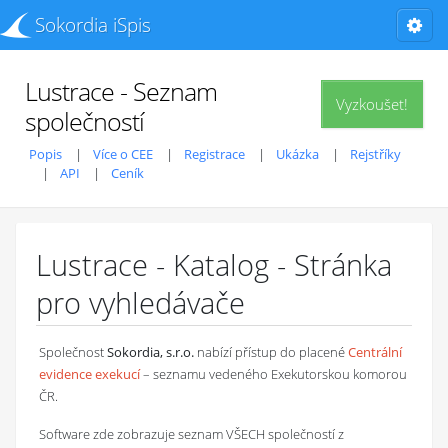
Sokordia iSpis
Lustrace - Seznam
Vyzkoušet!
společností
Popis
Více o CEE
Registrace
Ukázka
Rejstříky
API
Ceník
Lustrace - Katalog - Stránka
pro vyhledávače
Společnost
Sokordia, s.r.o.
nabízí přístup do placené
Centrální
evidence exekucí
– seznamu vedeného Exekutorskou komorou
ČR.
Software zde zobrazuje seznam VŠECH společností z