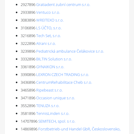
2927896
Gratiadent zubní centrum s.r.o.
2933896
Ventuco s.r.o.
3083896
WREITEXO s.r.o.
3106896
LS ÚČTO, s.r.o.
3216896
Tech Set, s.r.o.
3222896
Atrani s.r.o.
3239896
Pediatrická ambulance Čelákovice s.r.o.
3332896
BILTIN Solution s.r.o.
3361896
GYNAIKON s.r.o.
3390896
LEXRON CZECH TRADING s.r.o.
3436896
CentrumRehabilitace Cheb s.r.o.
3465896
Ripebeast s.r.o.
3471896
Occasion unique s.r.o.
3552896
TENUZA s.r.o.
3581896
TennisLinden s.r.o.
14707896
SEMITECH, spol. s r.o.
14869896
Forstbetrieb-und Handel GbR, Československo,