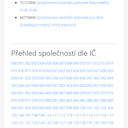
75157896
Společenství vlastníků jednotek Rakovského
3143-3146
86770896
Společenství vlastníků jednotek pro dům
Dukelských hrdinů 1910, Rakovník
Přehled společností dle IČ
000
001
002
003
004
005
006
007
008
009
010
011
012
013
014
015
016
017
018
019
020
021
022
023
024
025
026
027
028
029
030
031
032
033
034
035
036
037
038
039
040
041
042
043
044
045
046
047
048
049
050
051
052
053
054
055
056
057
058
059
060
061
062
063
064
065
066
067
068
069
070
071
072
073
074
075
076
077
078
079
080
081
082
083
084
085
086
087
088
089
090
091
092
093
094
095
096
097
098
099
100
101
102
103
104
105
106
107
108
109
110
111
112
113
114
115
116
117
118
119
120
121
122
123
124
125
126
127
128
129
130
131
132
133
134