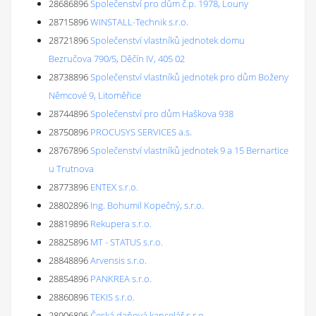
28686896
Společenství pro dům č.p. 1978, Louny
28715896
WINSTALL-Technik s.r.o.
28721896
Společenství vlastníků jednotek domu
Bezručova 790/5, Děčín IV, 405 02
28738896
Společenství vlastníků jednotek pro dům Boženy
Němcové 9, Litoměřice
28744896
Společenství pro dům Haškova 938
28750896
PROCUSYS SERVICES a.s.
28767896
Společenství vlastníků jednotek 9 a 15 Bernartice
u Trutnova
28773896
ENTEX s.r.o.
28802896
Ing. Bohumil Kopečný, s.r.o.
28819896
Rekupera s.r.o.
28825896
MT - STATUS s.r.o.
28848896
Arvensis s.r.o.
28854896
PANKREA s.r.o.
28860896
TEKIS s.r.o.
28906896
Česká daňová kancelář s.r.o.