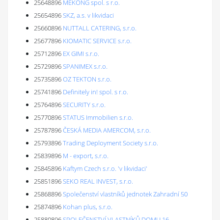
25648896
MĚKONG spol. s r.o.
25654896
SKZ, a.s. v likvidaci
25660896
NUTTALL CATERING, s.r.o.
25677896
KIOMATIC SERVICE s.r.o.
25712896
EX GIMI s.r.o.
25729896
SPANIMEX s.r.o.
25735896
OZ TEKTON s.r.o.
25741896
Definitely in! spol. s r.o.
25764896
SECURITY s.r.o.
25770896
STATUS Immobilien s.r.o.
25787896
ČESKÁ MEDIA AMERCOM, s.r.o.
25793896
Trading Deployment Society s.r.o.
25839896
M - export, s.r.o.
25845896
Kaftym Czech s.r.o. 'v likvidaci'
25851896
SEKO REAL INVEST, s.r.o.
25868896
Společenství vlastníků jednotek Zahradní 50
25874896
Kohan plus, s.r.o.
25880896
SPOLEČENSTVÍ VLASTNÍKŮ DOMU 16