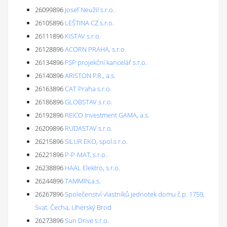
26099896
Josef Neužil s.r.o.
26105896
LEŠTINA CZ s.r.o.
26111896
KISTAV s.r.o.
26128896
ACORN PRAHA, s.r.o.
26134896
FSP projekční kancelář s.r.o.
26140896
ARISTON P.R., a.s.
26163896
CAT Praha s.r.o.
26186896
GLOBSTAV s.r.o.
26192896
REICO Investment GAMA, a.s.
26209896
RUDASTAV s.r.o.
26215896
SILUR EKO, spol.s r.o.
26221896
P-P-MAT, s.r.o.
26238896
HAAL Elektro, s.r.o.
26244896
TAMMIN,a.s.
26267896
Společenství vlastníků jednotek domu č.p. 1759,
Svat. Čecha, Uherský Brod
26273896
Sun Drive s.r.o.