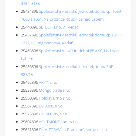
3154, 3155
25434896
Společenství vlastníků jednotek domu čp. 1659,
1660 a 1661, Na Urbance Roudnice nad Labem
25440896
SETECH s.r.o. v likvidaci
25457896
Společenství vlastníků jednotek domu čp.1371 -
1372, ul.Jungmannova, Kadaň
25463896
Společenství Velká Hradební 88 a 90, Ústí nad
Labem
25486896
Společenství vlastníků jednotek domu SNP
987/15
25492896
ART 1 s.r.o.
25538896
Mongoltrade s.r.o.
25550896
Holiday Brno s.r.o.
25567896
BP 3000, s.r.o.
25573896
PALSERVIS, s.r.o.
25602896
VOLTMONT spol. s r.o.
25631896
DŮM ZDRAVÍ 'U Pramene', správa, s.r.o.