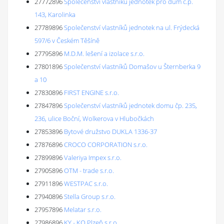
27772896
Společenství vlastníků jednotek pro dům č.p.
143, Karolinka
27789896
Společenství vlastníků jednotek na ul. Frýdecká
597/6 v Českém Těšíně
27795896
M.D.M. lešení a izolace s.r.o.
27801896
Společenství vlastníků Domašov u Šternberka 9
a 10
27830896
FIRST ENGINE s.r.o.
27847896
Společenství vlastníků jednotek domu čp. 235,
236, ulice Boční, Wolkerova v Hlubočkách
27853896
Bytové družstvo DUKLA 1336-37
27876896
CROCO CORPORATION s.r.o.
27899896
Valeriya Impex s.r.o.
27905896
OTM - trade s.r.o.
27911896
WESTPAC s.r.o.
27940896
Stella Group s.r.o.
27957896
Melatar s.r.o.
27986896
KY - KO Plzeň s.r.o.