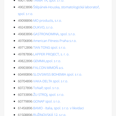
49017896
TAIMA TA, spol. s r.o.
49023896
Štěpánek-Houska, stomatologická laboratoř,
spol. s r.o.
49098896
MO products, s.r.o.
49243896
DUKVO, s.r.o.
49683896
GASTRONOMINA, spol. s.r.o.
49706896
American Fitness Praha s.r.o.
49712896
TIAN TONG spol. s r.o.
49787896
LAPPER PROJECT, s. r. o.
49822896
GEMMA,spol. s r.o.
49903896
FALCON MIMOŇ a.s.
60490896
SLOVSWISS BOHEMIA spol. s r.o.
60704896
VAKA-DELTA spol. s r.o.
60727896
ToNaP, spol. s r.o.
60733896
ŽU-STROJ, spol. s r.o.
60779896
GONAP spol. s r.o.
61456896
BAMO - Italia, spol. s r.o. v likvidaci
61508896
RUŽINOVSKÁ 12, s.r.o.