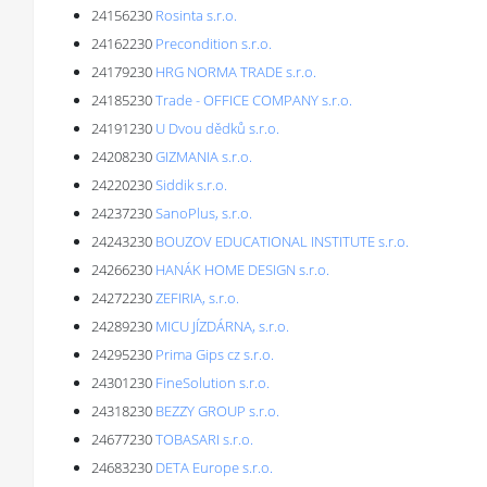
24156230
Rosinta s.r.o.
24162230
Precondition s.r.o.
24179230
HRG NORMA TRADE s.r.o.
24185230
Trade - OFFICE COMPANY s.r.o.
24191230
U Dvou dědků s.r.o.
24208230
GIZMANIA s.r.o.
24220230
Siddik s.r.o.
24237230
SanoPlus, s.r.o.
24243230
BOUZOV EDUCATIONAL INSTITUTE s.r.o.
24266230
HANÁK HOME DESIGN s.r.o.
24272230
ZEFIRIA, s.r.o.
24289230
MICU JÍZDÁRNA, s.r.o.
24295230
Prima Gips cz s.r.o.
24301230
FineSolution s.r.o.
24318230
BEZZY GROUP s.r.o.
24677230
TOBASARI s.r.o.
24683230
DETA Europe s.r.o.