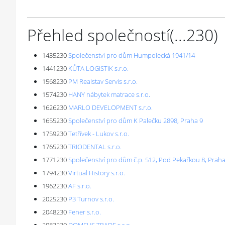
Přehled společností
(...
230
)
1435230
Společenství pro dům Humpolecká 1941/14
1441230
KŮTA LOGISTIK s.r.o.
1568230
PM Realstav Servis s.r.o.
1574230
HANY nábytek matrace s.r.o.
1626230
MARLO DEVELOPMENT s.r.o.
1655230
Společenství pro dům K Palečku 2898, Praha 9
1759230
Tetřívek - Lukov s.r.o.
1765230
TRIODENTAL s.r.o.
1771230
Společenství pro dům č.p. 512, Pod Pekařkou 8, Praha
1794230
Virtual History s.r.o.
1962230
AF s.r.o.
2025230
P3 Turnov s.r.o.
2048230
Fener s.r.o.