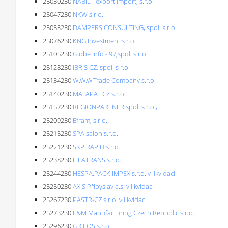
25030230
NABIL - export import, s.r.o.
25047230
NKW s.r.o.
25053230
DAMPERS CONSULTING, spol. s r.o.
25076230
KNG Investment s.r.o.
25105230
Globe info - 97,spol. s r.o.
25128230
IBRIS CZ, spol. s r.o.
25134230
W.W.W.Trade Company s.r.o.
25140230
MATAPAT CZ s.r.o.
25157230
REGIONPARTNER spol. s r.o.,
25209230
Efram, s.r.o.
25215230
SPA salon s.r.o.
25221230
SKP RAPID s.r.o.
25238230
LILATRANS s.r.o.
25244230
HESPA.PACK IMPEX s.r.o. v likvidaci
25250230
AXIS Přibyslav a.s. v likvidaci
25267230
PASTR-CZ s.r.o. v likvidaci
25273230
E&M Manufacturing Czech Republic s.r.o.
25296230
GRIFOS s.r.o.