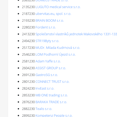
2083230
DOMEUS TRADE s.r.o.
2135230
LUGUTO medical service s.r.o.
2187230
ubervitas.eu, spol. s r.o.
2193230
BRAIN BOOM s.r.o.
2280230
Fordent s.r.o.
2413230
Společenství vlastníků jednotek Makovského 1331-13
2494230
STR19Byty s.r.o.
2517230
MUDr. Milada Kudrnová s.r.o.
2546230
LOM Podhorní Újezd s.r.o.
2581230
Adam Yaffe s.r.o.
2604230
ASSIST GROUP s.r.o.
2691230
GastroSG s.r.o.
2801230
CONNECT TRUST s.r.o.
2824230
InvEast s.r.o.
2853230
MB ONE trading s.r.o.
2876230
BARAKA TRADE s.r.o.
2882230
Tealis s.r.o.
2899230
Kompetenz People s.r.o.