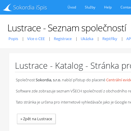
Sokordia iSpis
Úvod
Služby
Help
Conta
Lustrace - Seznam společností
Popis
Více o CEE
Registrace
Ukázka
Rejstříky
AP
Lustrace - Katalog - Stránka p
Společnost
Sokordia, s.r.o.
nabízí přístup do placené
Centrální evi
Software zde zobrazuje seznam VŠECH společností z obchodního rejstř
Tato stránka je určena pro internetové vyhledávače jako je Google
»
Zpět na Lustrace