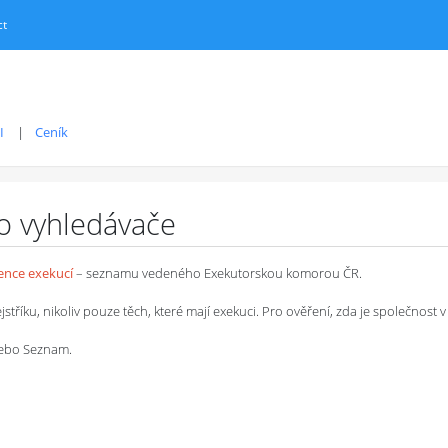
ct
I
Ceník
ro vyhledávače
dence exekucí
– seznamu vedeného Exekutorskou komorou ČR.
íku, nikoliv pouze těch, které mají exekuci. Pro ověření, zda je společnost v 
 nebo Seznam.