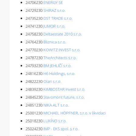
24706230
ENERGY SE
24729230
SHIRAZ s.r.o.
24735230
DST TRADE s.r.o.
24741230
JUMOR s.r.o.
24758230
Deltaestate 2010 s.r.o.
24764230
Bliznica s.r.o.
24770230
KOWITZ INVEST s.r.o.
24787230
TheArchitects s.r.o.
24793230
BM JEHLIČÍ s.r.o.
24816230
H6 Holdings, s.r.o.
24822230
Olari s.r.o.
24839230
KIMBOSTAR Invest s.r.o.
24845230
Stavomont future, s.r.o.
24851230
NIKA ALT s.r.o.
25001230
MICHAEL HÖPFNER, s.r.o. v likvidaci
25018230
LUKÍNO s.r.o.
25024230
IMP - EKS spol. s r.o.