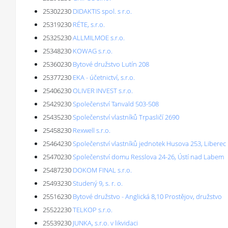
25302230
DIDAKTIS spol. s r.o.
25319230
RÉTE, s.r.o.
25325230
ALLMILMOE s.r.o.
25348230
KOWAG s.r.o.
25360230
Bytové družstvo Lutín 208
25377230
EKA - účetnictví, s.r.o.
25406230
OLIVER INVEST s.r.o.
25429230
Společenství Tanvald 503-508
25435230
Společenství vlastníků Trpasličí 2690
25458230
Rexwell s.r.o.
25464230
Společenství vlastníků jednotek Husova 253, Liberec
25470230
Společenství domu Resslova 24-26, Ústí nad Labem
25487230
DOKOM FINAL s.r.o.
25493230
Studený 9, s. r. o.
25516230
Bytové družstvo - Anglická 8,10 Prostějov, družstvo
25522230
TELKOP s.r.o.
25539230
JUNKA, s.r.o. v likvidaci