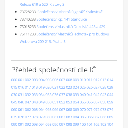
Retexu 619 a 620, Klatovy 3
73728233
'Společenství vlastníků garáží Kralovická'
73740233
Společenství čp. 141 Stanovice
75018233
Společenství vlastníků Dukelská 428 a 429
75111233
Společenství vlastníků jednotek pro budovu
Weberova 209-213, Praha 5
Přehled společností dle IČ
000
001
002
003
004
005
006
007
008
009
010
011
012
013
014
015
016
017
018
019
020
021
022
023
024
025
026
027
028
029
030
031
032
033
034
035
036
037
038
039
040
041
042
043
044
045
046
047
048
049
050
051
052
053
054
055
056
057
058
059
060
061
062
063
064
065
066
067
068
069
070
071
072
073
074
075
076
077
078
079
080
081
082
083
084
085
086
087
088
089
090
091
092
093
094
095
096
097
098
099
100
101
102
103
104