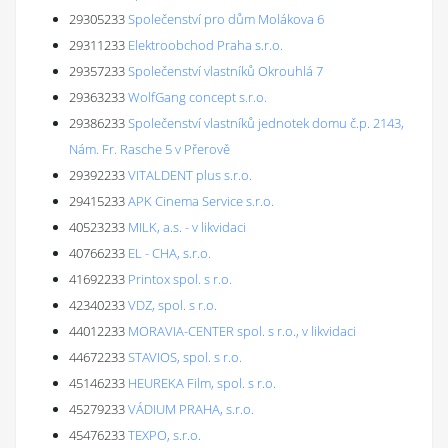
29305233
Společenství pro dům Molákova 6
29311233
Elektroobchod Praha s.r.o.
29357233
Společenství vlastníků Okrouhlá 7
29363233
WolfGang concept s.r.o.
29386233
Společenství vlastníků jednotek domu č.p. 2143,
Nám. Fr. Rasche 5 v Přerově
29392233
VITALDENT plus s.r.o.
29415233
APK Cinema Service s.r.o.
40523233
MILK, a.s. - v likvidaci
40766233
EL - CHA, s.r.o.
41692233
Printox spol. s r.o.
42340233
VDZ, spol. s r.o.
44012233
MORAVIA-CENTER spol. s r.o., v likvidaci
44672233
STAVIOS, spol. s r.o.
45146233
HEUREKA Film, spol. s r.o.
45279233
VÁDIUM PRAHA, s.r.o.
45476233
TEXPO, s.r.o.