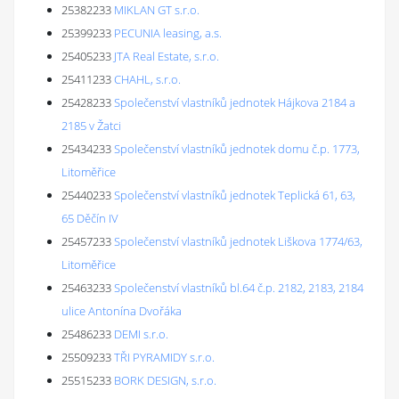
25382233
MIKLAN GT s.r.o.
25399233
PECUNIA leasing, a.s.
25405233
JTA Real Estate, s.r.o.
25411233
CHAHL, s.r.o.
25428233
Společenství vlastníků jednotek Hájkova 2184 a
2185 v Žatci
25434233
Společenství vlastníků jednotek domu č.p. 1773,
Litoměřice
25440233
Společenství vlastníků jednotek Teplická 61, 63,
65 Děčín IV
25457233
Společenství vlastníků jednotek Liškova 1774/63,
Litoměřice
25463233
Společenství vlastníků bl.64 č.p. 2182, 2183, 2184
ulice Antonína Dvořáka
25486233
DEMI s.r.o.
25509233
TŘI PYRAMIDY s.r.o.
25515233
BORK DESIGN, s.r.o.