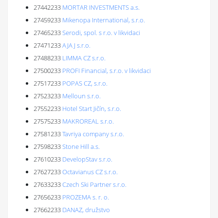
27442233
MORTAR INVESTMENTS a.s.
27459233
Mikenopa International, s.r.o.
27465233
Serodi, spol. s r.o. v likvidaci
27471233
AJA J s.r.o.
27488233
LIMMA CZ s.r.o.
27500233
PROFI Financial, s.r.o. v likvidaci
27517233
POPAS CZ, s.r.o.
27523233
Melloun s.r.o.
27552233
Hotel Start Jičín, s.r.o.
27575233
MAKROREAL s.r.o.
27581233
Tavriya company s.r.o.
27598233
Stone Hill a.s.
27610233
DevelopStav s.r.o.
27627233
Octavianus CZ s.r.o.
27633233
Czech Ski Partner s.r.o.
27656233
PROZEMA s. r. o.
27662233
DANAZ, družstvo