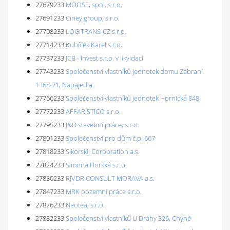
27679233
MOOSE, spol. s r.o.
27691233
Ciney group, s.r.o.
27708233
LOGITRANS-CZ s.r.o.
27714233
Kubíček Karel s.r.o.
27737233
JCB - Invest s.r.o. v likvidaci
27743233
Společenství vlastníků jednotek domu Zábraní
1368-71, Napajedla
27766233
Společenství vlastníků jednotek Hornická 848
27772233
AFFARISTICO s.r.o.
27795233
J&D stavební práce, s.r.o.
27801233
Společenství pro dům č.p. 667
27818233
Sikorskij Corporation a.s.
27824233
Simona Horská s.r.o.
27830233
RJVDR CONSULT MORAVA a.s.
27847233
MRK pozemní práce s.r.o.
27876233
Neotea, s.r.o.
27882233
Společenství vlastníků U Dráhy 326, Chýně