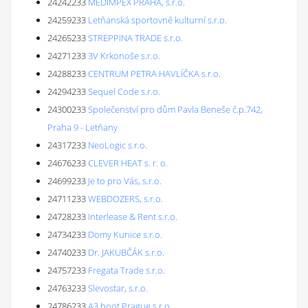
24242233
MEDIMPEX PRAHA, s.r.o.
24259233
Letňanská sportovně kulturní s.r.o.
24265233
STREPPINA TRADE s.r.o.
24271233
3V Krkonoše s.r.o.
24288233
CENTRUM PETRA HAVLÍČKA s.r.o.
24294233
Sequel Code s.r.o.
24300233
Společenství pro dům Pavla Beneše č.p.742,
Praha 9 - Letňany
24317233
NeoLogic s.r.o.
24676233
CLEVER HEAT s. r. o.
24699233
Je to pro Vás, s.r.o.
24711233
WEBDOZERS, s.r.o.
24728233
Interlease & Rent s.r.o.
24734233
Domy Kunice s.r.o.
24740233
Dr. JAKUBČÁK s.r.o.
24757233
Fregata Trade s.r.o.
24763233
Slevostar, s.r.o.
24786233
A3.boot Prague s.r.o.