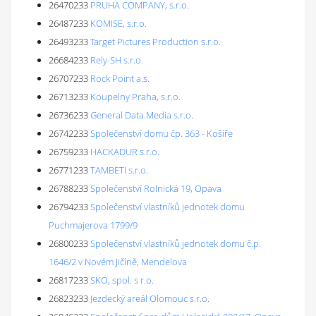
26470233
PRUHA COMPANY, s.r.o.
26487233
KOMISE, s.r.o.
26493233
Target Pictures Production s.r.o.
26684233
Rely-SH s.r.o.
26707233
Rock Point a.s.
26713233
Koupelny Praha, s.r.o.
26736233
General Data.Media s.r.o.
26742233
Společenství domu čp. 363 - Košíře
26759233
HACKADUR s.r.o.
26771233
TAMBETI s.r.o.
26788233
Společenství Rolnická 19, Opava
26794233
Společenství vlastníků jednotek domu
Puchmajerova 1799/9
26800233
Společenství vlastníků jednotek domu č.p.
1646/2 v Novém Jičíně, Mendelova
26817233
SKO, spol. s r.o.
26823233
Jezdecký areál Olomouc s.r.o.