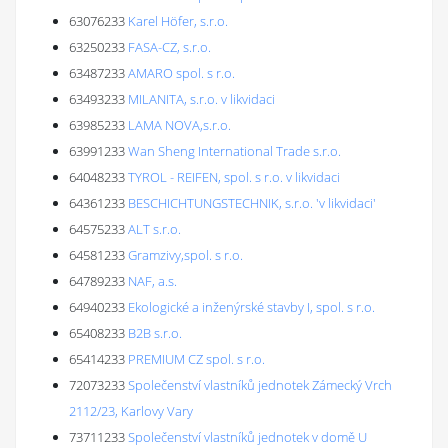
63076233
Karel Höfer, s.r.o.
63250233
FASA-CZ, s.r.o.
63487233
AMARO spol. s r.o.
63493233
MILANITA, s.r.o. v likvidaci
63985233
LAMA NOVA,s.r.o.
63991233
Wan Sheng International Trade s.r.o.
64048233
TYROL - REIFEN, spol. s r.o. v likvidaci
64361233
BESCHICHTUNGSTECHNIK, s.r.o. 'v likvidaci'
64575233
ALT s.r.o.
64581233
Gramzivy,spol. s r.o.
64789233
NAF, a.s.
64940233
Ekologické a inženýrské stavby I, spol. s r.o.
65408233
B2B s.r.o.
65414233
PREMIUM CZ spol. s r.o.
72073233
Společenství vlastníků jednotek Zámecký Vrch
2112/23, Karlovy Vary
73711233
Společenství vlastníků jednotek v domě U