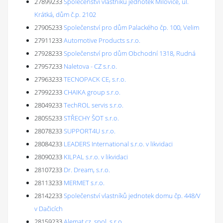
27899233
Společenství vlastníků jednotek Milovice, ul.
Krátká, dům č.p. 2102
27905233
Společenství pro dům Palackého čp. 100, Velim
27911233
Automotive Products s.r.o.
27928233
Společenství pro dům Obchodní 1318, Rudná
27957233
Naletova - CZ s.r.o.
27963233
TECNOPACK CE, s.r.o.
27992233
CHAIKA group s.r.o.
28049233
TechROL servis s.r.o.
28055233
STŘECHY ŠOT s.r.o.
28078233
SUPPORT4U s.r.o.
28084233
LEADERS International s.r.o. v likvidaci
28090233
KILPAL s.r.o. v likvidaci
28107233
Dr. Dream, s.r.o.
28113233
MERMET s.r.o.
28142233
Společenství vlastníků jednotek domu čp. 448/V
v Dačicích
28159233
Alemat.cz, spol. s r.o.