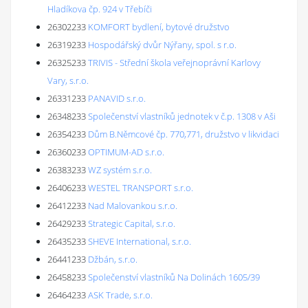
Hladíkova čp. 924 v Třebíči
26302233
KOMFORT bydlení, bytové družstvo
26319233
Hospodářský dvůr Nýřany, spol. s r.o.
26325233
TRIVIS - Střední škola veřejnoprávní Karlovy
Vary, s.r.o.
26331233
PANAVID s.r.o.
26348233
Společenství vlastníků jednotek v č.p. 1308 v Aši
26354233
Dům B.Němcové čp. 770,771, družstvo v likvidaci
26360233
OPTIMUM-AD s.r.o.
26383233
WZ systém s.r.o.
26406233
WESTEL TRANSPORT s.r.o.
26412233
Nad Malovankou s.r.o.
26429233
Strategic Capital, s.r.o.
26435233
SHEVE International, s.r.o.
26441233
Džbán, s.r.o.
26458233
Společenství vlastníků Na Dolinách 1605/39
26464233
ASK Trade, s.r.o.