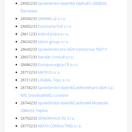
28582233
Společenství vlastníků Nádražní 2028/54,
Šternberk
28599233
SIMABELLE s.r.o.
28605233
Panorama FVE s.r.o.
28611233
krásná práce s.r.o.
28634233
Szturc group s.r.o.
28640233
Společenství pro dům Vančurova 702/17
28657233
Nandar Consult s.r.o.
28686233
Euroquirurgica CR s.r.o.
28715233
MATICO s.r.o.
28721233
LOGBAL Toys, s.r.o.
28738233
Společenství vlastníků jednotek pro dům č.p.
935, Osvoboditelů, Lovosice
28744233
Společenství vlastníků jednotek Mostecká
2086/23, Teplice
28750233
SENIORHAUS DC s.r.o.
28773233
NEXTA CONSULTING s.r.o.