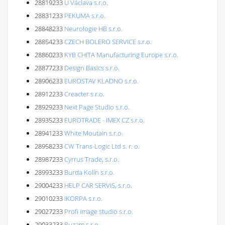
28819233
U Václava s.r.o.
28831233
PEKUMA s.r.o.
28848233
Neurologie HB s.r.o.
28854233
CZECH BOLERO SERVICE s.r.o.
28860233
KYB CHITA Manufacturing Europe s.r.o.
28877233
Design Basics s.r.o.
28906233
EUROSTAV KLADNO s.r.o.
28912233
Creacter s.r.o.
28929233
Next Page Studio s.r.o.
28935233
EUROTRADE - IMEX CZ s.r.o.
28941233
White Moutain s.r.o.
28958233
CW Trans-Logic Ltd s. r. o.
28987233
Cyrrus Trade, s.r.o.
28993233
Burda Kolín s.r.o.
29004233
HELP CAR SERVIS, s.r.o.
29010233
IKORPA s.r.o.
29027233
Profi image studio s.r.o.
29033233
Ruzam s.r.o.