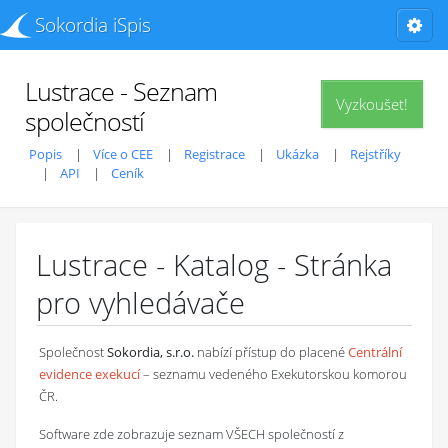
Sokordia iSpis
Lustrace - Seznam
Vyzkoušet!
společností
Popis
Více o CEE
Registrace
Ukázka
Rejstříky
API
Ceník
Lustrace - Katalog - Stránka
pro vyhledávače
Společnost
Sokordia, s.r.o.
nabízí přístup do placené
Centrální
evidence exekucí
– seznamu vedeného Exekutorskou komorou
ČR.
Software zde zobrazuje seznam VŠECH společností z