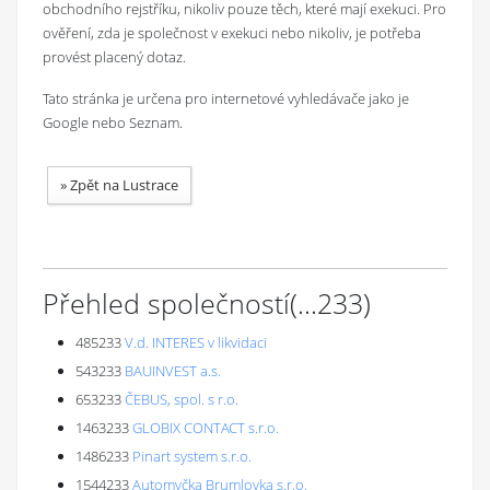
obchodního rejstříku, nikoliv pouze těch, které mají exekuci. Pro
ověření, zda je společnost v exekuci nebo nikoliv, je potřeba
provést placený dotaz.
Tato stránka je určena pro internetové vyhledávače jako je
Google nebo Seznam.
»
Zpět na Lustrace
Přehled společností
(...
233
)
485233
V.d. INTERES v likvidaci
543233
BAUINVEST a.s.
653233
ČEBUS, spol. s r.o.
1463233
GLOBIX CONTACT s.r.o.
1486233
Pinart system s.r.o.
1544233
Automyčka Brumlovka s.r.o.