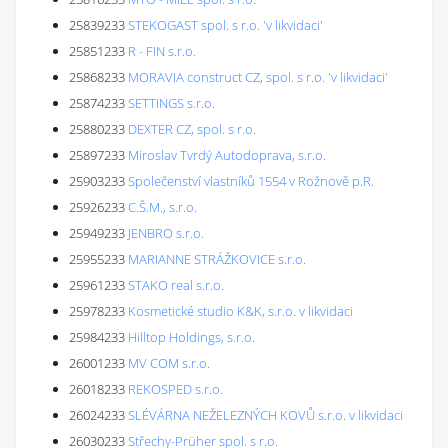
25839233
STEKOGAST spol. s r.o. 'v likvidaci'
25851233
R - FIN s.r.o.
25868233
MORAVIA construct CZ, spol. s r.o. 'v likvidaci'
25874233
SETTINGS s.r.o.
25880233
DEXTER CZ, spol. s r.o.
25897233
Miroslav Tvrdý Autodoprava, s.r.o.
25903233
Společenství vlastníků 1554 v Rožnově p.R.
25926233
C.Š.M., s.r.o.
25949233
JENBRO s.r.o.
25955233
MARIANNE STRÁŽKOVICE s.r.o.
25961233
STAKO real s.r.o.
25978233
Kosmetické studio K&K, s.r.o. v likvidaci
25984233
Hilltop Holdings, s.r.o.
26001233
MV COM s.r.o.
26018233
REKOSPED s.r.o.
26024233
SLÉVÁRNA NEŽELEZNÝCH KOVŮ s.r.o. v likvidaci
26030233
Střechy-Prüher spol. s r.o.