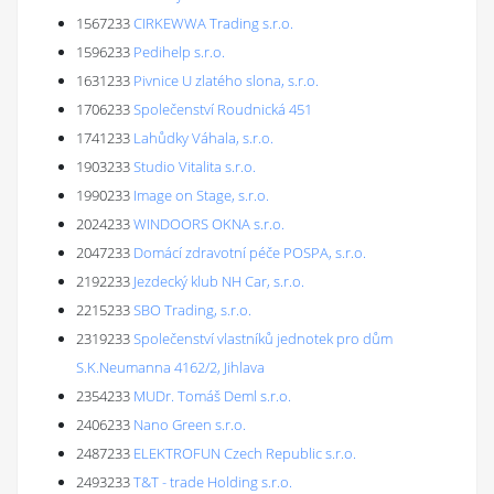
1567233
CIRKEWWA Trading s.r.o.
1596233
Pedihelp s.r.o.
1631233
Pivnice U zlatého slona, s.r.o.
1706233
Společenství Roudnická 451
1741233
Lahůdky Váhala, s.r.o.
1903233
Studio Vitalita s.r.o.
1990233
Image on Stage, s.r.o.
2024233
WINDOORS OKNA s.r.o.
2047233
Domácí zdravotní péče POSPA, s.r.o.
2192233
Jezdecký klub NH Car, s.r.o.
2215233
SBO Trading, s.r.o.
2319233
Společenství vlastníků jednotek pro dům
S.K.Neumanna 4162/2, Jihlava
2354233
MUDr. Tomáš Deml s.r.o.
2406233
Nano Green s.r.o.
2487233
ELEKTROFUN Czech Republic s.r.o.
2493233
T&T - trade Holding s.r.o.