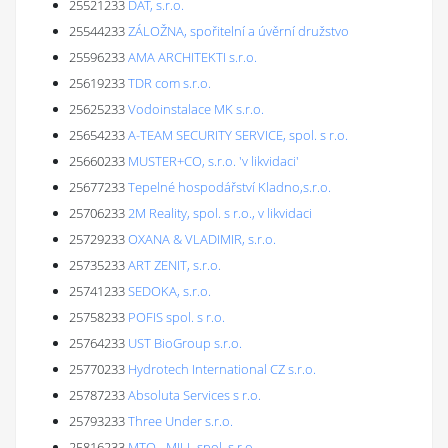
25521233
DAT, s.r.o.
25544233
ZÁLOŽNA, spořitelní a úvěrní družstvo
25596233
AMA ARCHITEKTI s.r.o.
25619233
TDR com s.r.o.
25625233
Vodoinstalace MK s.r.o.
25654233
A-TEAM SECURITY SERVICE, spol. s r.o.
25660233
MUSTER+CO, s.r.o. 'v likvidaci'
25677233
Tepelné hospodářství Kladno,s.r.o.
25706233
2M Reality, spol. s r.o., v likvidaci
25729233
OXANA & VLADIMIR, s.r.o.
25735233
ART ZENIT, s.r.o.
25741233
SEDOKA, s.r.o.
25758233
POFIS spol. s r.o.
25764233
UST BioGroup s.r.o.
25770233
Hydrotech International CZ s.r.o.
25787233
Absoluta Services s r.o.
25793233
Three Under s.r.o.
25816233
MTO - MILL spol. s r.o.