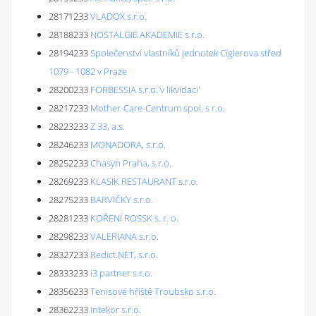
28171233
VLADOX s.r.o.
28188233
NOSTALGIE AKADEMIE s.r.o.
28194233
Společenství vlastníků jednotek Cíglerova střed
1079 - 1082 v Praze
28200233
FORBESSIA s.r.o.'v likvidaci'
28217233
Mother-Care-Centrum spol. s r.o.
28223233
Z 33, a.s.
28246233
MONADORA, s.r.o.
28252233
Chasyn Praha, s.r.o.
28269233
KLASIK RESTAURANT s.r.o.
28275233
BARVIČKY s.r.o.
28281233
KOŘENÍ ROSSK s. r. o.
28298233
VALERIANA s.r.o.
28327233
Redict.NET, s.r.o.
28333233
i3 partner s.r.o.
28356233
Tenisové hřiště Troubsko s.r.o.
28362233
Intekor s.r.o.