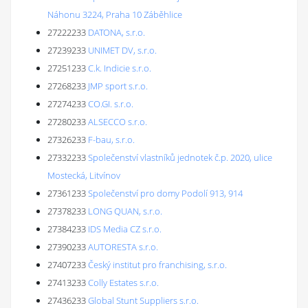
Náhonu 3224, Praha 10 Záběhlice
27222233
DATONA, s.r.o.
27239233
UNIMET DV, s.r.o.
27251233
C.k. Indicie s.r.o.
27268233
JMP sport s.r.o.
27274233
CO.GI. s.r.o.
27280233
ALSECCO s.r.o.
27326233
F-bau, s.r.o.
27332233
Společenství vlastníků jednotek č.p. 2020, ulice
Mostecká, Litvínov
27361233
Společenství pro domy Podolí 913, 914
27378233
LONG QUAN, s.r.o.
27384233
IDS Media CZ s.r.o.
27390233
AUTORESTA s.r.o.
27407233
Český institut pro franchising, s.r.o.
27413233
Colly Estates s.r.o.
27436233
Global Stunt Suppliers s.r.o.