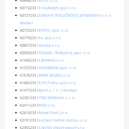
60698233
VEPOZ, s.r.o.
60710233
Tři mušketýři, spol. s r.o.
60727233
ZÁJMOVÁ SPOLEČNOST LEITNEROVA s.r.o. v
likvidaci
60733233
SEVETO, spol. s r.o.
60779233
3nc, spol. s r.o.
60837233
Salanba, s.r.o.
60930233
PÖSAMO - Řetězárna, spol. s r.o.
61456233
ALBAPRAG s.r.o.
61537233
EVERGREENS spol. s r.o.
61676233
ZÁMEK BEZNO, s.r.o.
61682233
ZE-PA Praha, spol. s r.o.
61977233
MIJUFA s. r. o. 'v likvidaci'
62301233
ISTRO MORAVIA, s. r. o.
62411233
BIKER s.r.o.
62619233
Mahae Plzeň, s.r.o.
62741233
Business Centre Litvínov, s.r.o.
62955233
VLNATEX import-export s.r.o.