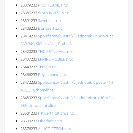
28379233
PROFI GAME s.r.o.
28385233
WMO-INVEST s.r.o.
28391233
Savereal s.r.o.
28408233
Bizneselit s.r.o.
28414233
Společenství vlastníků jednotek v budově čp.
339-349, Štětínská ul., Praha 8
28420233
THC ART servis s.r.o.
28437233
ENVIROMOBILE s.r.o.
28443233
Ttime, s.r.o.
28466233
Priya Impex s.r.o.
28472233
Společenství vlastníků jednotek K poště 414
A,B,C, Tuchoměřice
28489233
Společenství vlastníků jednotek pro dům č.p.
685, Univerzitní ulice
28501233
ITK Certification, s.r.o.
28530233
Likvidace s.r.o.
28576233
ALUCO CZECH s.r.o.