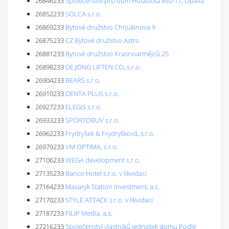
26846233
Společenství pro dům Holasická 892/17, Opava
26852233
SOLCA s.r.o.
26869233
Bytové družstvo Chrjukinova 9
26875233
CZ Bytové družstvo Astro
26881233
Bytové družstvo Krasnoarmějců 25
26898233
DE JONG LIFTEN CO, s.r.o.
26904233
BEARS s.r.o.
26910233
DENTA PLUS s.r.o.
26927233
ELEGIS s.r.o.
26933233
SPORTOBUV s.r.o.
26962233
Frydryšek & Frydryšková, s.r.o.
26979233
VM OPTIMA, s.r.o.
27106233
WEGA development s.r.o.
27135233
Banco Hotel s.r.o. v likvidaci
27164233
Masaryk Station Investment, a.s.
27170233
STYLE ATTACK s.r.o. v likvidaci
27187233
FILIP Media, a.s.
27216233
Společenství vlastníků jednotek domu Podle