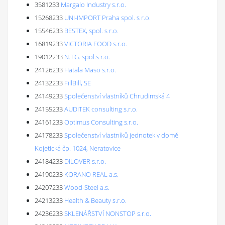
3581233
Margalo Industry s.r.o.
15268233
UNI-IMPORT Praha spol. s r.o.
15546233
BESTEX, spol. s r.o.
16819233
VICTORIA FOOD s.r.o.
19012233
N.T.G. spol.s r.o.
24126233
Hatala Maso s.r.o.
24132233
FillBill, SE
24149233
Společenství vlastníků Chrudimská 4
24155233
AUDITEK consulting s.r.o.
24161233
Optimus Consulting s.r.o.
24178233
Společenství vlastníků jednotek v domě
Kojetická čp. 1024, Neratovice
24184233
DILOVER s.r.o.
24190233
KORANO REAL a.s.
24207233
Wood-Steel a.s.
24213233
Health & Beauty s.r.o.
24236233
SKLENÁŘSTVÍ NONSTOP s.r.o.