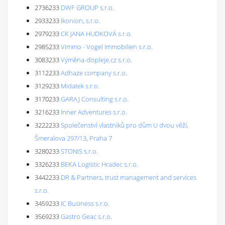
2736233
DWF GROUP s.r.o.
2933233
Ikonion, s.r.o.
2979233
CK JANA HUDKOVÁ s.r.o.
2985233
Vimmo - Vogel Immobilien s.r.o.
3083233
Výměna-displeje.cz s.r.o.
3112233
Adhaze company s.r.o.
3129233
Midatek s.r.o.
3170233
GARAJ Consulting s.r.o.
3216233
Inner Adventures s.r.o.
3222233
Společenství vlastníků pro dům U dvou věží,
Šmeralova 297/13, Praha 7
3280233
STONIS s.r.o.
3326233
BEKA Logistic Hradec s.r.o.
3442233
DR & Partners, trust management and services
s.r.o.
3459233
IC Business s.r.o.
3569233
Gastro Geac s.r.o.