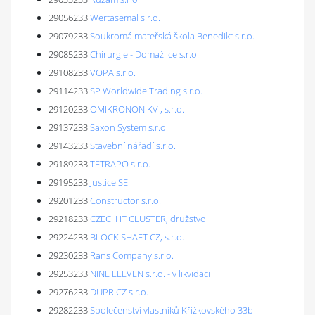
29056233
Wertasemal s.r.o.
29079233
Soukromá mateřská škola Benedikt s.r.o.
29085233
Chirurgie - Domažlice s.r.o.
29108233
VOPA s.r.o.
29114233
SP Worldwide Trading s.r.o.
29120233
OMIKRONON KV , s.r.o.
29137233
Saxon System s.r.o.
29143233
Stavební nářadí s.r.o.
29189233
TETRAPO s.r.o.
29195233
Justice SE
29201233
Constructor s.r.o.
29218233
CZECH IT CLUSTER, družstvo
29224233
BLOCK SHAFT CZ, s.r.o.
29230233
Rans Company s.r.o.
29253233
NINE ELEVEN s.r.o. - v likvidaci
29276233
DUPR CZ s.r.o.
29282233
Společenství vlastníků Křížkovského 33b