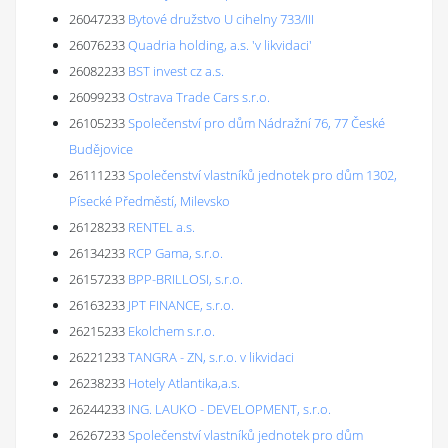
26047233
Bytové družstvo U cihelny 733/III
26076233
Quadria holding, a.s. 'v likvidaci'
26082233
BST invest cz a.s.
26099233
Ostrava Trade Cars s.r.o.
26105233
Společenství pro dům Nádražní 76, 77 České
Budějovice
26111233
Společenství vlastníků jednotek pro dům 1302,
Písecké Předměstí, Milevsko
26128233
RENTEL a.s.
26134233
RCP Gama, s.r.o.
26157233
BPP-BRILLOSI, s.r.o.
26163233
JPT FINANCE, s.r.o.
26215233
Ekolchem s.r.o.
26221233
TANGRA - ZN, s.r.o. v likvidaci
26238233
Hotely Atlantika,a.s.
26244233
ING. LAUKO - DEVELOPMENT, s.r.o.
26267233
Společenství vlastníků jednotek pro dům