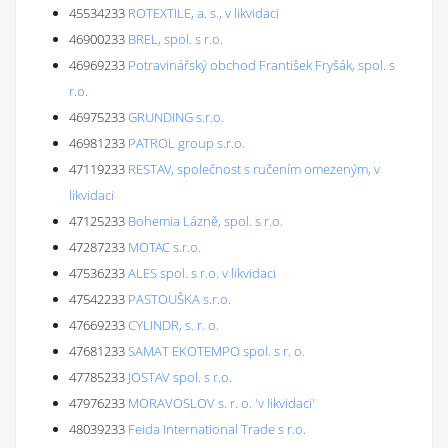
45534233
ROTEXTILE, a. s., v likvidaci
46900233
BREL, spol. s r.o.
46969233
Potravinářský obchod František Fryšák, spol. s
r.o.
46975233
GRUNDING s.r.o.
46981233
PATROL group s.r.o.
47119233
RESTAV, společnost s ručením omezeným, v
likvidaci
47125233
Bohemia Lázně, spol. s r.o.
47287233
MOTAC s.r.o.
47536233
ALES spol. s r.o. v likvidaci
47542233
PASTOUŠKA s.r.o.
47669233
CYLINDR, s. r. o.
47681233
SAMAT EKOTEMPO spol. s r. o.
47785233
JOSTAV spol. s r.o.
47976233
MORAVOSLOV s. r. o. 'v likvidaci'
48039233
Feida International Trade s r.o.