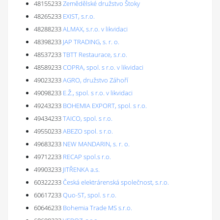
48155233
Zemědělské družstvo Štoky
48265233
EXIST, s.r.o.
48288233
ALMAX, s.r.o. v likvidaci
48398233
JAP TRADING, s. r. o.
48537233
TBTT Restaurace, s.r.o.
48589233
COPRA, spol. s r.o. v likvidaci
49023233
AGRO, družstvo Záhoří
49098233
E.Ž., spol. s r.o. v likvidaci
49243233
BOHEMIA EXPORT, spol. s r.o.
49434233
TAICO, spol. s r.o.
49550233
ABEZO spol. s r.o.
49683233
NEW MANDARIN, s. r. o.
49712233
RECAP spol.s r.o.
49903233
JITŘENKA a.s.
60322233
Česká elektrárenská společnost, s.r.o.
60617233
Quo-ST, spol. s r.o.
60646233
Bohemia Trade MS s.r.o.