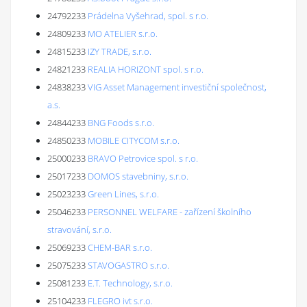
24792233
Prádelna Vyšehrad, spol. s r.o.
24809233
MO ATELIER s.r.o.
24815233
IZY TRADE, s.r.o.
24821233
REALIA HORIZONT spol. s r.o.
24838233
VIG Asset Management investiční společnost,
a.s.
24844233
BNG Foods s.r.o.
24850233
MOBILE CITYCOM s.r.o.
25000233
BRAVO Petrovice spol. s r.o.
25017233
DOMOS stavebniny, s.r.o.
25023233
Green Lines, s.r.o.
25046233
PERSONNEL WELFARE - zařízení školního
stravování, s.r.o.
25069233
CHEM-BAR s.r.o.
25075233
STAVOGASTRO s.r.o.
25081233
E.T. Technology, s.r.o.
25104233
FLEGRO ivt s.r.o.