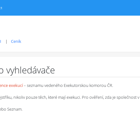
ct
I
Ceník
ro vyhledávače
dence exekucí
– seznamu vedeného Exekutorskou komorou ČR.
íku, nikoliv pouze těch, které mají exekuci. Pro ověření, zda je společnost v 
 nebo Seznam.