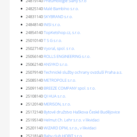
24819140
Pneumologie Slaný s.r.o
24825140
Malé Bambíno s.r.o.
24831140
SKYBRAND s.r.o.
24848140
INISI s.r.o.
24854140
TopKetshop.cz, s.r.o.
25010140
T S G s.r.o.
25027140
Vyoral, spol. s r.o.
25056140
ROLLS ENGINEERING s.r.o.
25062140
ANSYKO s.r.o.
25079140
Technické služby ochrany ovzduší Praha a.s.
25085140
METROPOLE s.r.o.
25091140
BREEZE COMPANY spol. s r.o.
25108140
QI HUA s.r.o.
25120140
MERISON, s.r.o.
25172140
Bytové družstvo Haškova České Budějovice
25195140
Helmut Ch. Lehr s.r.o. v likvidaci
25201140
WIZARD DPM, s.r.o., v likvidaci
25218140
Baby club HOBIT s.r.o.