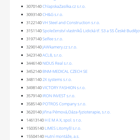
3070140
ChlapskaZasilka.cz s.r.o.
3093140
CH&G s.r.o.
3122140
VH Steel and Construction s.r.o.
3151140
Společenství vlastníků Lidická tř. 53 a 55 České Budějo
3197140
Selfee s.r.o.
3290140
JAWkamery.cz s.r.o.
3423140
ACL8, s.r.o.
3446140
NIDUS Real s.r.o.
3452140
BNM-MEDICAL CZECH SE
3481140
2X systems s.r.o.
3498140
VICTORY FASHION s.r.o.
3579140
IRON INVEST s.r.o.
3585140
POTROS Company s.r.o.
3620140
Jiřina Pémová,Oáza-fyzioterapie, s.r.o.
14613140
H E M A X, spol. s r.o.
15035140
LIMES Litomyšl s.r.o.
15504140
Hutní montáže, a.s.