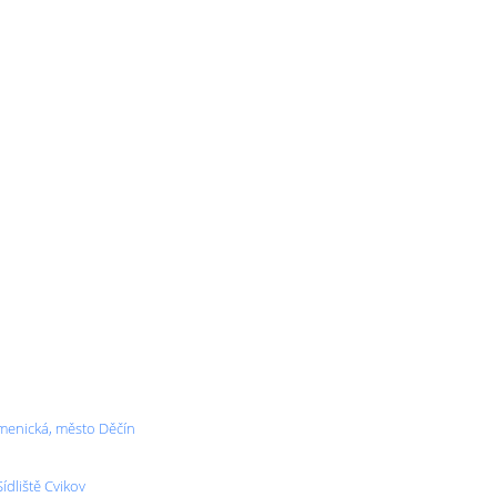
amenická, město Děčín
ídliště Cvikov