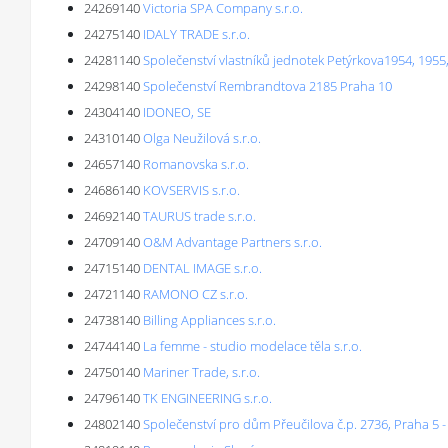
24269140
Victoria SPA Company s.r.o.
24275140
IDALY TRADE s.r.o.
24281140
Společenství vlastníků jednotek Petýrkova1954, 1955
24298140
Společenství Rembrandtova 2185 Praha 10
24304140
IDONEO, SE
24310140
Olga Neužilová s.r.o.
24657140
Romanovska s.r.o.
24686140
KOVSERVIS s.r.o.
24692140
TAURUS trade s.r.o.
24709140
O&M Advantage Partners s.r.o.
24715140
DENTAL IMAGE s.r.o.
24721140
RAMONO CZ s.r.o.
24738140
Billing Appliances s.r.o.
24744140
La femme - studio modelace těla s.r.o.
24750140
Mariner Trade, s.r.o.
24796140
TK ENGINEERING s.r.o.
24802140
Společenství pro dům Přeučilova č.p. 2736, Praha 5 -