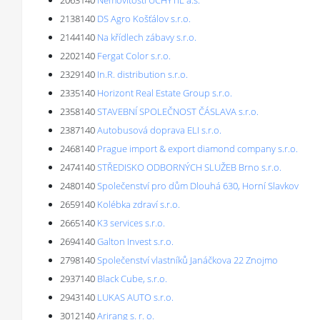
2063140
Nemovitosti UCHYTIL a.s.
2138140
DS Agro Košťálov s.r.o.
2144140
Na křídlech zábavy s.r.o.
2202140
Fergat Color s.r.o.
2329140
In.R. distribution s.r.o.
2335140
Horizont Real Estate Group s.r.o.
2358140
STAVEBNÍ SPOLEČNOST ČÁSLAVA s.r.o.
2387140
Autobusová doprava ELI s.r.o.
2468140
Prague import & export diamond company s.r.o.
2474140
STŘEDISKO ODBORNÝCH SLUŽEB Brno s.r.o.
2480140
Společenství pro dům Dlouhá 630, Horní Slavkov
2659140
Kolébka zdraví s.r.o.
2665140
K3 services s.r.o.
2694140
Galton Invest s.r.o.
2798140
Společenství vlastníků Janáčkova 22 Znojmo
2937140
Black Cube, s.r.o.
2943140
LUKAS AUTO s.r.o.
3012140
Arirang s. r. o.