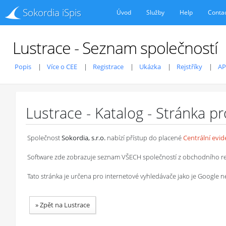
Sokordia iSpis
Úvod
Služby
Help
Conta
Lustrace - Seznam společností
Popis
Více o CEE
Registrace
Ukázka
Rejstříky
AP
Lustrace - Katalog - Stránka p
Společnost
Sokordia, s.r.o.
nabízí přístup do placené
Centrální evi
Software zde zobrazuje seznam VŠECH společností z obchodního rejstř
Tato stránka je určena pro internetové vyhledávače jako je Google
»
Zpět na Lustrace