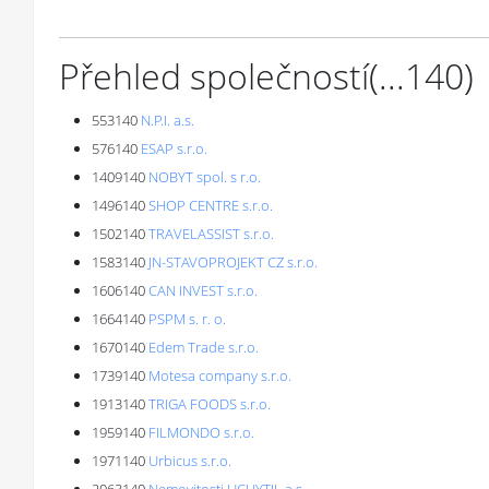
Přehled společností
(...
140
)
553140
N.P.I. a.s.
576140
ESAP s.r.o.
1409140
NOBYT spol. s r.o.
1496140
SHOP CENTRE s.r.o.
1502140
TRAVELASSIST s.r.o.
1583140
JN-STAVOPROJEKT CZ s.r.o.
1606140
CAN INVEST s.r.o.
1664140
PSPM s. r. o.
1670140
Edem Trade s.r.o.
1739140
Motesa company s.r.o.
1913140
TRIGA FOODS s.r.o.
1959140
FILMONDO s.r.o.
1971140
Urbicus s.r.o.