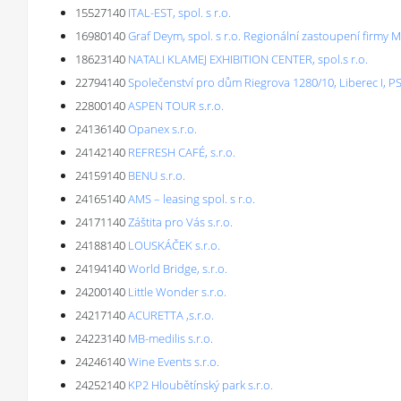
15527140
ITAL-EST, spol. s r.o.
16980140
Graf Deym, spol. s r.o. Regionální zastoupení firmy
18623140
NATALI KLAMEJ EXHIBITION CENTER, spol.s r.o.
22794140
Společenství pro dům Riegrova 1280/10, Liberec I, P
22800140
ASPEN TOUR s.r.o.
24136140
Opanex s.r.o.
24142140
REFRESH CAFÉ, s.r.o.
24159140
BENU s.r.o.
24165140
AMS – leasing spol. s r.o.
24171140
Záštita pro Vás s.r.o.
24188140
LOUSKÁČEK s.r.o.
24194140
World Bridge, s.r.o.
24200140
Little Wonder s.r.o.
24217140
ACURETTA ,s.r.o.
24223140
MB-medilis s.r.o.
24246140
Wine Events s.r.o.
24252140
KP2 Hloubětínský park s.r.o.