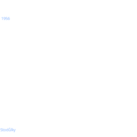
, 1956
 Stodůlky