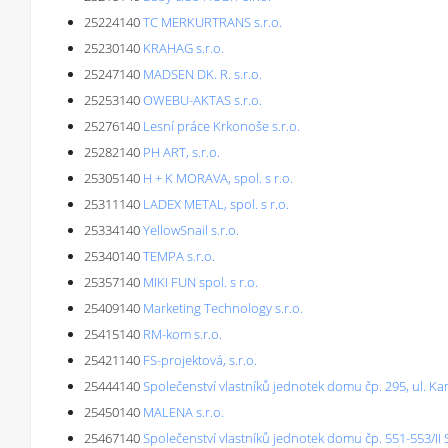
25224140
TC MERKURTRANS s.r.o.
25230140
KRAHAG s.r.o.
25247140
MADSEN DK. R. s.r.o.
25253140
OWEBU-AKTAS s.r.o.
25276140
Lesní práce Krkonoše s.r.o.
25282140
PH ART, s.r.o.
25305140
H + K MORAVA, spol. s r.o.
25311140
LADEX METAL, spol. s r.o.
25334140
YellowSnail s.r.o.
25340140
TEMPA s.r.o.
25357140
MIKI FUN spol. s r.o.
25409140
Marketing Technology s.r.o.
25415140
RM-kom s.r.o.
25421140
FS-projektová, s.r.o.
25444140
Společenství vlastníků jednotek domu čp. 295, ul. K
25450140
MALENA s.r.o.
25467140
Společenství vlastníků jednotek domu čp. 551-553/II S