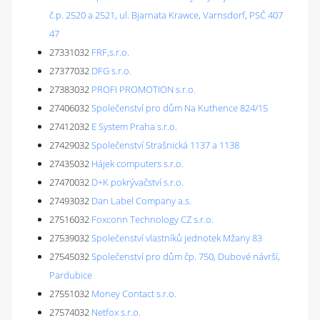
č.p. 2520 a 2521, ul. Bjarnata Krawce, Varnsdorf, PSČ 407
47
27331032
FRF,s.r.o.
27377032
DFG s.r.o.
27383032
PROFI PROMOTION s.r.o.
27406032
Společenství pro dům Na Kuthence 824/15
27412032
E System Praha s.r.o.
27429032
Společenství Strašnická 1137 a 1138
27435032
Hájek computers s.r.o.
27470032
D+K pokrývačství s.r.o.
27493032
Dan Label Company a.s.
27516032
Foxconn Technology CZ s.r.o.
27539032
Společenství vlastníků jednotek Mžany 83
27545032
Společenství pro dům čp. 750, Dubové návrší,
Pardubice
27551032
Money Contact s.r.o.
27574032
Netfox s.r.o.