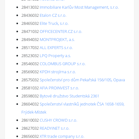
28413032
Immobiliare Karlův Most Management, s.r.o.
28436032
Etalon CZ s.r.o.
28465032
Elite Truck, s.r.o.
28471032
OFFICECENTER.CZ s.r.o.
28494032
MONTPROJEKT, a.s.
28517032
ALL EXPERTS s.r.o.
28523032
LPQ Property a.s.
28546032
COLOMBUS GROUP s.r.o.
28569032
KPDH strojírna s.r.o.
28575032
Společenství pro dům Pekařská 156/105, Opava
28581032
AFIA PROINVEST s.r.o.
28598032
Bytové družstvo Studentská 2361
28604032
Společenství vlastníků jednotek ČSA 1658-1659,
Frýdek-Místek
28610032
CUSHY CROWD s.r.o.
28627032
READYiNET s.r.o.
28656032
XTR trade company s.r.o.