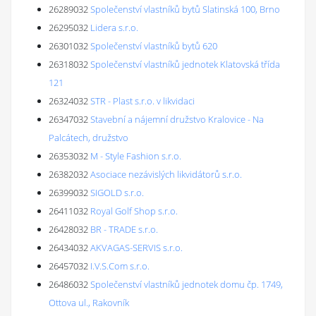
26289032
Společenství vlastníků bytů Slatinská 100, Brno
26295032
Lidera s.r.o.
26301032
Společenství vlastníků bytů 620
26318032
Společenství vlastníků jednotek Klatovská třída
121
26324032
STR - Plast s.r.o. v likvidaci
26347032
Stavební a nájemní družstvo Kralovice - Na
Palcátech, družstvo
26353032
M - Style Fashion s.r.o.
26382032
Asociace nezávislých likvidátorů s.r.o.
26399032
SIGOLD s.r.o.
26411032
Royal Golf Shop s.r.o.
26428032
BR - TRADE s.r.o.
26434032
AKVAGAS-SERVIS s.r.o.
26457032
I.V.S.Com s.r.o.
26486032
Společenství vlastníků jednotek domu čp. 1749,
Ottova ul., Rakovník