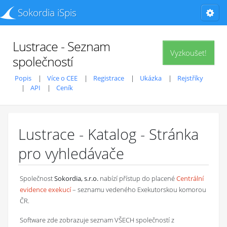
Sokordia iSpis
Lustrace - Seznam
Vyzkoušet!
společností
Popis
Více o CEE
Registrace
Ukázka
Rejstříky
API
Ceník
Lustrace - Katalog - Stránka
pro vyhledávače
Společnost
Sokordia, s.r.o.
nabízí přístup do placené
Centrální
evidence exekucí
– seznamu vedeného Exekutorskou komorou
ČR.
Software zde zobrazuje seznam VŠECH společností z