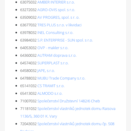
63075032
AMBER INTERIER s.r.o.
63272032
AGRO-OVIS spol. s r.o.
63509032
AV PROGRES, spol. s r. o.
63677032
TRES PLUS s.r.o. v likvidaci
63978032
INEL Consulting s.r.o.
63984032
S.P. ENTERPRISE - SUN spol. s r.o.
64053032
OVP - makler s.r.o.
64360032
AUTRAM doprava s.r.o.
64574032
SUPERPLAST s.r.o.
64580032
JAPE, s.r.o.
64788032
MUBU Trade Company s.r.o.
65141032
CS TRAMIT s.r.o.
65413032
ALMODO s.r.o.
71007032
Společenství Družstevní 1482/6 Cheb
71181032
Společenství vlastníků jednotek domu Raisova
1136/5, 360 01 K. Vary
72043032
Společenství vlastníků jednotek domu čp. 508