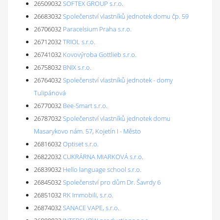
26509032
SOFTEX GROUP s.r.o.
26683032
Společenství vlastníků jednotek domu čp. 59
26706032
Paracelsium Praha s.r.o.
26712032
TRIOL s.r.o.
26741032
Kovovýroba Gottlieb s.r.o.
26758032
BNIX s.r.o.
26764032
Společenství vlastníků jednotek - domy
Tulipánová
26770032
Bee-Smart s.r.o.
26787032
Společenství vlastníků jednotek domu
Masarykovo nám. 57, Kojetín I - Město
26816032
Optiset s.r.o.
26822032
CUKRÁRNA MIARKOVÁ s.r.o.
26839032
Hello language school s.r.o.
26845032
Společenství pro dům Dr. Šavrdy 6
26851032
RK Immobili, s.r.o.
26874032
SANACE VAPE, s.r.o.