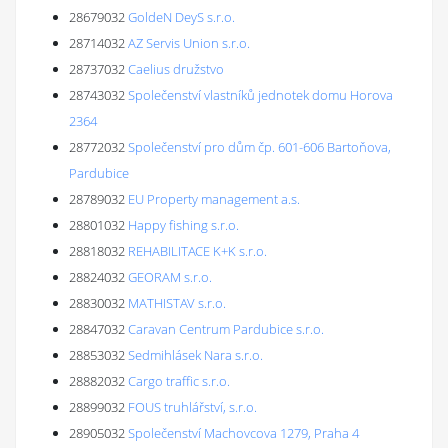
28679032
GoldeN DeyS s.r.o.
28714032
AZ Servis Union s.r.o.
28737032
Caelius družstvo
28743032
Společenství vlastníků jednotek domu Horova
2364
28772032
Společenství pro dům čp. 601-606 Bartoňova,
Pardubice
28789032
EU Property management a.s.
28801032
Happy fishing s.r.o.
28818032
REHABILITACE K+K s.r.o.
28824032
GEORAM s.r.o.
28830032
MATHISTAV s.r.o.
28847032
Caravan Centrum Pardubice s.r.o.
28853032
Sedmihlásek Nara s.r.o.
28882032
Cargo traffic s.r.o.
28899032
FOUS truhlářství, s.r.o.
28905032
Společenství Machovcova 1279, Praha 4