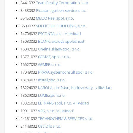
3441032
Team Reality Corporation s.r.o.
3458032
Pleasant garden service s.r.o.
3545032
MEIZO Real spol. s.r.o.
3603032
SOLEK CHILE HOLDING, s.r.o.
14706032
ESCONTA, a.s. - v likvidaci
15030032
BLANK, akciová společnost
15047032
Uhelné sklady spol. s r.o.
15771032
GEMAZ, spol. s r.o.
16627032
GEMER s. r. o.
17049032
PRAXA systémconsult spol. s r.o.
18189032
Install,spol.s r.o.
18224032
KAROLA, družstvo, Karlovy Vary - v likvidaci
18629032
LUME,spol s.r.o.
18826032
ELTRANS spol. s r.o. v likvidaci
19011032
VRK, s.r.o. 'v likvidaci'
24131032
TECHNOCHEM & SERVICES s.r.o.
24148032
Usti Oils s.r.o.