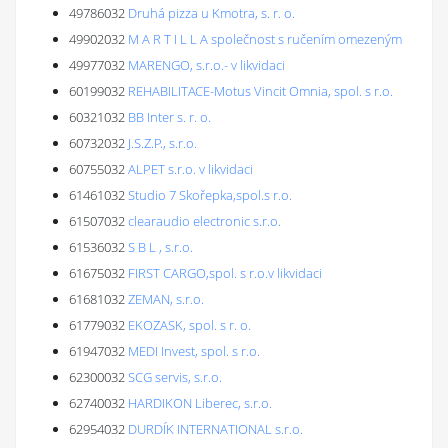
49786032
Druhá pizza u Kmotra, s. r. o.
49902032
M A R T I L L A společnost s ručením omezeným
49977032
MARENGO, s.r.o.- v likvidaci
60199032
REHABILITACE-Motus Vincit Omnia, spol. s r.o.
60321032
BB Inter s. r. o.
60732032
J.S.Z.P., s.r.o.
60755032
ALPET s.r.o. v likvidaci
61461032
Studio 7 Skořepka,spol.s r.o.
61507032
clearaudio electronic s.r.o.
61536032
S B L , s.r.o.
61675032
FIRST CARGO,spol. s r.o.v likvidaci
61681032
ZEMAN, s.r.o.
61779032
EKOZASK, spol. s r. o.
61947032
MEDI Invest, spol. s r.o.
62300032
SCG servis, s.r.o.
62740032
HARDIKON Liberec, s.r.o.
62954032
DURDÍK INTERNATIONAL s.r.o.