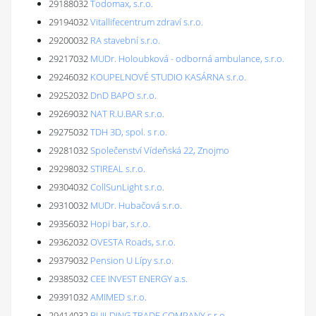
29188032
Todomax, s.r.o.
29194032
Vitallifecentrum zdraví s.r.o.
29200032
RA stavební s.r.o.
29217032
MUDr. Holoubková - odborná ambulance, s.r.o.
29246032
KOUPELNOVÉ STUDIO KASÁRNA s.r.o.
29252032
DnD BAPO s.r.o.
29269032
NAT R.U.BAR s.r.o.
29275032
TDH 3D, spol. s r.o.
29281032
Společenství Vídeňská 22, Znojmo
29298032
STIREAL s.r.o.
29304032
CollSunLight s.r.o.
29310032
MUDr. Hubačová s.r.o.
29356032
Hopi bar, s.r.o.
29362032
OVESTA Roads, s.r.o.
29379032
Pension U Lípy s.r.o.
29385032
CEE INVEST ENERGY a.s.
29391032
AMIMED s.r.o.
29414032
BUILDING TRADE COMPANY s.r.o.