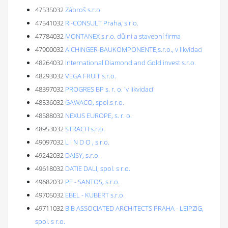
47535032
Zábroš s.r.o.
47541032
RI-CONSULT Praha, s r.o.
47784032
MONTANEX s.r.o. důlní a stavební firma
47900032
AICHINGER-BAUKOMPONENTE,s.r.o., v likvidaci
48264032
International Diamond and Gold invest s.r.o.
48293032
VEGA FRUIT s.r.o.
48397032
PROGRES BP s. r. o. 'v likvidaci'
48536032
GAWACO, spol.s r.o.
48588032
NEXUS EUROPE, s. r. o.
48953032
STRACH s.r.o.
49097032
L I N D O , s.r.o.
49242032
DAISY, s.r.o.
49618032
DATIE DALI, spol. s r.o.
49682032
PF - SANTOS, s.r.o.
49705032
EBEL - KUBERT s.r.o.
49711032
BIB ASSOCIATED ARCHITECTS PRAHA - LEIPZIG,
spol. s r.o.