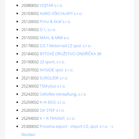
25080032
VOJTAR s.r.o.
25103032
AGRO VŠECHLAPY s.r.o.
25126032
Prinz & Graf s.r.o.
25149032
D 1, s.r.o.
25155032
MAVL & MIM a.s.
25178032
D.E.T.Motorrad CZ spol. s r.o.
25184032
BYTOVÉ DRUŽSTVO ONDŘÍČKA 38
25190032
2Z sport, s.r.o.
25207032
NYSADE spol. s r.o.
25213032
EUROLÍDR s.r.o.
25236032
TSM plus s.r.o.
25242032
Celloflex Verwaltung, s.r.o.
25259032
K+K EKO, s.r.o.
25265032
OK STEP s.r.o.
25294032
K + R TRANSIT, s.r.o.
25300032
Proxima export - import CZ, spol. s r.o. - v
likvidaci