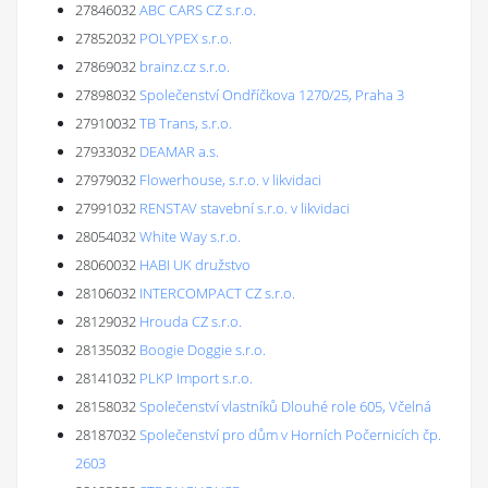
27846032
ABC CARS CZ s.r.o.
27852032
POLYPEX s.r.o.
27869032
brainz.cz s.r.o.
27898032
Společenství Ondříčkova 1270/25, Praha 3
27910032
TB Trans, s.r.o.
27933032
DEAMAR a.s.
27979032
Flowerhouse, s.r.o. v likvidaci
27991032
RENSTAV stavební s.r.o. v likvidaci
28054032
White Way s.r.o.
28060032
HABI UK družstvo
28106032
INTERCOMPACT CZ s.r.o.
28129032
Hrouda CZ s.r.o.
28135032
Boogie Doggie s.r.o.
28141032
PLKP Import s.r.o.
28158032
Společenství vlastníků Dlouhé role 605, Včelná
28187032
Společenství pro dům v Horních Počernicích čp.
2603