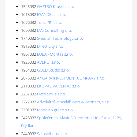
1543032
GASTRO Krásno s.r.o.
1618032
ESANDELL, s.r.o.
1676032
TerraPIN s.r.o.
1699032
MAI Consulting s.r.o.
1740032
Swedish Technology s.r.o.
1815032
Direct City s.r.o.
1867032
EUBA - Montáž s.r.o.
1925032
AVERO, s.r.o.
1954032
GOLD Studio s.r.o.
2075032
ANGARA INVESTMENT COMPANY s.r.o.
2110032
EKOPALIVA VENRO s.r.o.
2237032
Fyzio Smile s.r.o.
2272032
Advokátní kancelář Vych & Partners, s.r.o.
2301032
Modesto green s.r.o.
2428032
Společenství vlastníků jednotek Holečkova 1129,
Frýdlant
2440032
SatoshiLabs s.r.o.