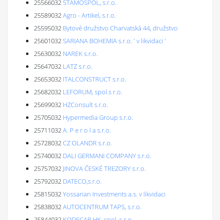
25566032
STAMOSPOL, s.r.o.
25589032
Agro - Artikel, s.r.o.
25595032
Bytové družstvo Charvatská 44, družstvo
25601032
SARIANA BOHEMIA s.r.o. ' v likvidaci '
25630032
NAREK s.r.o.
25647032
LATZ s.r.o.
25653032
ITALCONSTRUCT s.r.o.
25682032
LEFORUM, spol.s r.o.
25699032
HZConsult s.r.o.
25705032
Hypermedia Group s.r.o.
25711032
A. P e r o l a s.r.o.
25728032
CZ OLANDR s.r.o.
25740032
DALI GERMANI COMPANY s.r.o.
25757032
JINOVA ČESKÉ TREZORY s.r.o.
25792032
DATECO,s.r.o.
25815032
Yossarian Investments a.s. v likvidaci
25838032
AUTOCENTRUM TAPS, s.r.o.
25844032
KODECAR HK, spol. s r.o.