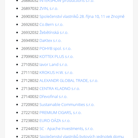
26880032
INTERSHOW productions s.r.o.
26897032
ZVIN, s.r.o.
26903032
Společenství vlastníků 28. října 10, 11 ve Znojmě
26926032
Co.Bern s.r.o.
26932032
Žebětínská s.r.o.
26949032
DaKtex s.r.o.
26955032
POHYB spol. s r.o.
27099032
KOTTEX PLUS s.r.o.
27105032
Iavor Land s.r.o.
27111032
KROKUS H.W. s.r.o.
27128032
ALEXANDR GLOBAL TRADE, s.r.o.
27134032
CENTRA KLADNO s.r.o.
27140032
Dřevofinal s.r.o.
27209032
Sustainable Communities s.r.o.
27221032
PREMIUM CIGARS, s.r.o.
27238032
EURO OÁZA s.r.o.
27244032
SC - Apache Investments, s.r.o.
27267032
Společenství vlastníků bytových jednotek domu