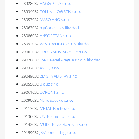
28928032
HAGG-PLUS s.r.o.
28934032
TOLLMI LOGISTIK s.r.o.
28957032
MASO ANO s.r.o.
28963032
myCode a.s. v likvidaci
28986032
ANSORETAN s.r.o.
28992032
VaMR WOOD s.r..o v likvidaci
29003032
HRUBYMOVING ALFA s.r.o.
29026032
ESPK Retail Prague s.r.o. v likvidaci
29032032
AVIDI, s.r.o.
29049032
2M SHVAB STAV s.r.o.
29055032
ulduz s.r.o.
29061032
DVKONT s.r.o.
29090032
NanoSpeckle s.r.o.
29113032
METAL Bochov s.r.o.
29136032
UNI Promotion s.r.o.
29142032
MUDr. Pavel Rakušan s.r.o.
29159032
JKV consulting, s.r.o.