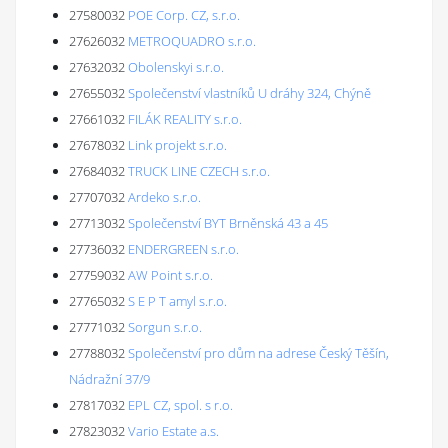
27580032
POE Corp. CZ, s.r.o.
27626032
METROQUADRO s.r.o.
27632032
Obolenskyi s.r.o.
27655032
Společenství vlastníků U dráhy 324, Chýně
27661032
FILÁK REALITY s.r.o.
27678032
Link projekt s.r.o.
27684032
TRUCK LINE CZECH s.r.o.
27707032
Ardeko s.r.o.
27713032
Společenství BYT Brněnská 43 a 45
27736032
ENDERGREEN s.r.o.
27759032
AW Point s.r.o.
27765032
S E P T amyl s.r.o.
27771032
Sorgun s.r.o.
27788032
Společenství pro dům na adrese Český Těšín,
Nádražní 37/9
27817032
EPL CZ, spol. s r.o.
27823032
Vario Estate a.s.