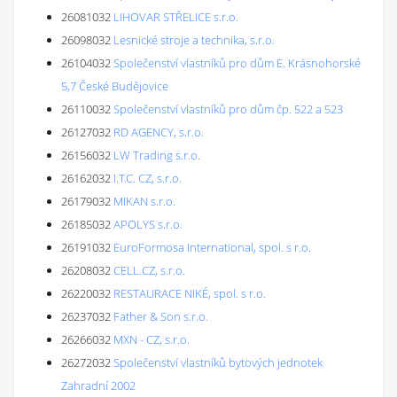
26081032
LIHOVAR STŘELICE s.r.o.
26098032
Lesnické stroje a technika, s.r.o.
26104032
Společenství vlastníků pro dům E. Krásnohorské
5,7 České Budějovice
26110032
Společenství vlastníků pro dům čp. 522 a 523
26127032
RD AGENCY, s.r.o.
26156032
LW Trading s.r.o.
26162032
I.T.C. CZ, s.r.o.
26179032
MIKAN s.r.o.
26185032
APOLYS s.r.o.
26191032
EuroFormosa International, spol. s r.o.
26208032
CELL.CZ, s.r.o.
26220032
RESTAURACE NIKÉ, spol. s r.o.
26237032
Father & Son s.r.o.
26266032
MXN - CZ, s.r.o.
26272032
Společenství vlastníků bytových jednotek
Zahradní 2002