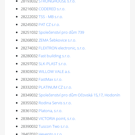
28193032
STRONGHOUSE s.r.o.
28216032
CODERED s.r.o.
28222032
TSS - MB s.r.o.
28245032
PAT CZ s.r.o.
28251032
Společenství pro dům 739
28268032
ZEMA Šebkovice s.r.o.
28274032
FLEXTRON electronic, s.r.o.
28280032
Fast building s.r.o.
28297032
SLK-PLAST s.r.o.
28303032
WILLOW VALE a.s.
28326032
FastMax s.r.o.
28332032
PLATINUM CZ s.r.o.
28349032
Společenství pro dům Očovská 15,17, Hodonín
28355032
Rodina Servis s.r.o.
28361032
Platona, s.r.o.
28384032
VICTORIA point, s.r.o.
28390032
Tuscon Two s.r.o.
28407032
Hevento s.r.o.