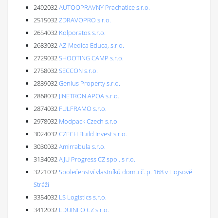
2492032
AUTOOPRAVNY Prachatice s.r.o.
2515032
ZDRAVOPRO s.r.o.
2654032
Kolporatos s.r.o.
2683032
AZ-Medica Educa, s.r.o.
2729032
SHOOTING CAMP s.r.o.
2758032
SECCON s.r.o.
2839032
Genius Property s.r.o.
2868032
JINETRON APOA s.r.o.
2874032
FULFRAMO s.r.o.
2978032
Modpack Czech s.r.o.
3024032
CZECH Build Invest s.r.o.
3030032
Amirrabula s.r.o.
3134032
AJU Progress CZ spol. s r.o.
3221032
Společenství vlastníků domu č. p. 168 v Hojsově
Stráži
3354032
LS Logistics s.r.o.
3412032
EDUINFO CZ s.r.o.