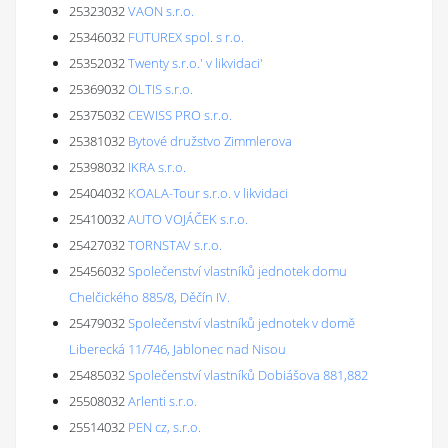
25323032
VAON s.r.o.
25346032
FUTUREX spol. s r.o.
25352032
Twenty s.r.o.' v likvidaci'
25369032
OLTIS s.r.o.
25375032
CEWISS PRO s.r.o.
25381032
Bytové družstvo Zimmlerova
25398032
IKRA s.r.o.
25404032
KOALA-Tour s.r.o. v likvidaci
25410032
AUTO VOJÁČEK s.r.o.
25427032
TORNSTAV s.r.o.
25456032
Společenství vlastníků jednotek domu
Chelčického 885/8, Děčín IV.
25479032
Společenství vlastníků jednotek v domě
Liberecká 11/746, Jablonec nad Nisou
25485032
Společenství vlastníků Dobiášova 881,882
25508032
Arlenti s.r.o.
25514032
PEN cz, s.r.o.