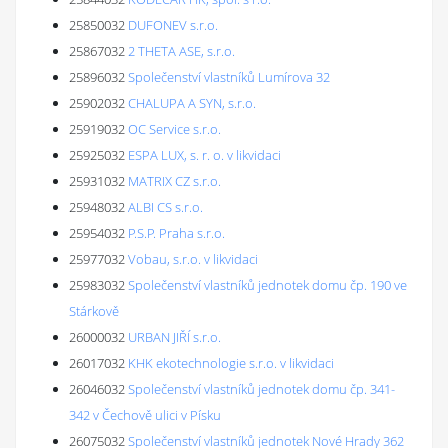
25850032
DUFONEV s.r.o.
25867032
2 THETA ASE, s.r.o.
25896032
Společenství vlastníků Lumírova 32
25902032
CHALUPA A SYN, s.r.o.
25919032
OC Service s.r.o.
25925032
ESPA LUX, s. r. o. v likvidaci
25931032
MATRIX CZ s.r.o.
25948032
ALBI CS s.r.o.
25954032
P.S.P. Praha s.r.o.
25977032
Vobau, s.r.o. v likvidaci
25983032
Společenství vlastníků jednotek domu čp. 190 ve
Stárkově
26000032
URBAN JIŘÍ s.r.o.
26017032
KHK ekotechnologie s.r.o. v likvidaci
26046032
Společenství vlastníků jednotek domu čp. 341-
342 v Čechově ulici v Písku
26075032
Společenství vlastníků jednotek Nové Hrady 362