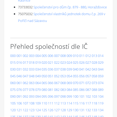
Radnice
73733032
Společenství pro dům čp. 879 - 880, Horažďovice
75075032
Společenství vlastníků jednotek domu č.p. 269 v
Poříčí nad Sázavou
Přehled společností dle IČ
000
001
002
003
004
005
006
007
008
009
010
011
012
013
014
015
016
017
018
019
020
021
022
023
024
025
026
027
028
029
030
031
032
033
034
035
036
037
038
039
040
041
042
043
044
045
046
047
048
049
050
051
052
053
054
055
056
057
058
059
060
061
062
063
064
065
066
067
068
069
070
071
072
073
074
075
076
077
078
079
080
081
082
083
084
085
086
087
088
089
090
091
092
093
094
095
096
097
098
099
100
101
102
103
104
105
106
107
108
109
110
111
112
113
114
115
116
117
118
119
120
121
122
123
124
125
126
127
128
129
130
131
132
133
134
135
136
137
138
139
140
141
142
143
144
145
146
147
148
149