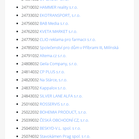
24710032
HAMMER reality s.r.o.
24733032
EKOTRANSPORT, s.r.o.
24756032
BAB Media s.r.o.
24762032
KVETA MARKET s.r.o.
24779032
CLIO reklama pro farmacii s.r.o.
24785032
Společenství pro dům v Příbrami III, Milínská
24791032
Altema.cz s.r.o.
24808032
Geila Company, s.r.o.
24814032
CP PLUS s.r.o.
24820032
Na Stárce, s.r.o.
24837032
Kappalox s.r.o.
24843032
SILVER LANE ALFA s.r.o.
25016032
ROSSERVIS s.r.o.
25022032
BOHEMIA PRODUCT, s.r.o.
25039032
ČESKÁ OBCHODNÍ CZ, s.r.o.
25045032
BESKYD-V.L. spol. s r.o.
25074032
Stavokámen Prag spol. s r.o.