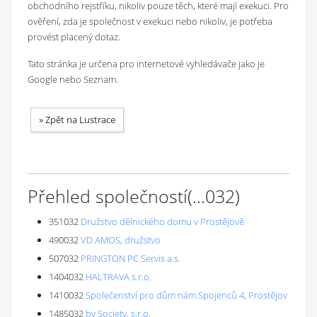
obchodního rejstříku, nikoliv pouze těch, které mají exekuci. Pro
ověření, zda je společnost v exekuci nebo nikoliv, je potřeba
provést placený dotaz.
Tato stránka je určena pro internetové vyhledávače jako je
Google nebo Seznam.
»
Zpět na Lustrace
Přehled společností
(...
032
)
351032
Družstvo dělnického domu v Prostějově
490032
VD AMOS, družstvo
507032
PRINGTON PC Servis a.s.
1404032
HALTRAVA s.r.o.
1410032
Společenství pro dům nám.Spojenců 4, Prostějov
1485032
by Society, s.r.o.