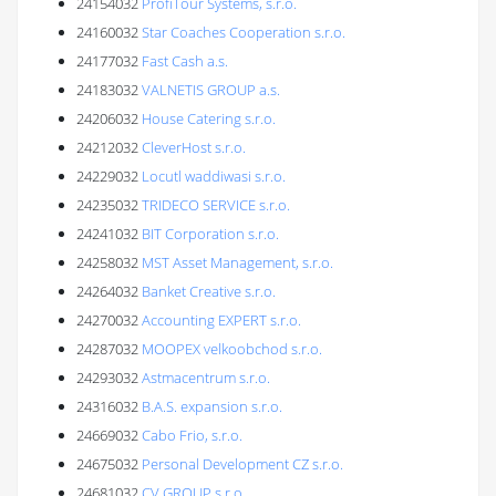
24154032
ProfiTour Systems, s.r.o.
24160032
Star Coaches Cooperation s.r.o.
24177032
Fast Cash a.s.
24183032
VALNETIS GROUP a.s.
24206032
House Catering s.r.o.
24212032
CleverHost s.r.o.
24229032
Locutl waddiwasi s.r.o.
24235032
TRIDECO SERVICE s.r.o.
24241032
BIT Corporation s.r.o.
24258032
MST Asset Management, s.r.o.
24264032
Banket Creative s.r.o.
24270032
Accounting EXPERT s.r.o.
24287032
MOOPEX velkoobchod s.r.o.
24293032
Astmacentrum s.r.o.
24316032
B.A.S. expansion s.r.o.
24669032
Cabo Frio, s.r.o.
24675032
Personal Development CZ s.r.o.
24681032
CV GROUP s.r.o.