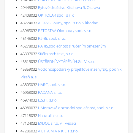
29443032
Bytové družstvo Kischova 9, Ostrava
42408032
OK TOLAR spol. s r. o.
43224032
ALIANS Louny, spol. s r.o. v likvidaci
43965032
BETOSTAV Olomouc, spol. s r.o.
45145032
Rá-Bí, spol. s r.o.
45278032
PARIS,společnost s ručením omezeným
45307032
Štička architekti, s.r.o.
45313032
ÚSTŘEDNÍ VYTÁPĚNÍ H.G.L.V. s.r.o.
45359032
Vodohospodářský projektově inženýrský podnik
Plzeň a. s.
45805032
HARC,spol. s r.o.
46968032
RADANA s.r.o.
46974032
L.S.H., s.r.o.
46980032
I. Moravská obchodní společnost, spol. s r.o.
47118032
Naturalia s.r.o.
47124032
EXDOL s.r.o. v likvidaci
47286032
A L F A M A R K E T s.r.o.