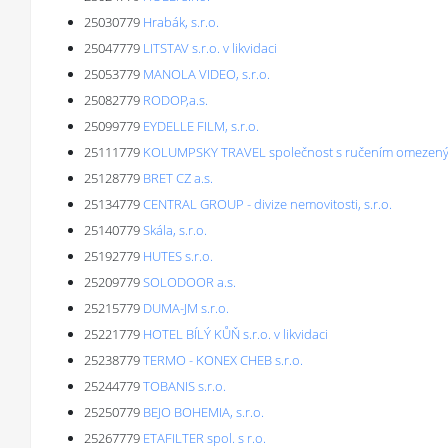
25030779
Hrabák, s.r.o.
25047779
LITSTAV s.r.o. v likvidaci
25053779
MANOLA VIDEO, s.r.o.
25082779
RODOP,a.s.
25099779
EYDELLE FILM, s.r.o.
25111779
KOLUMPSKY TRAVEL společnost s ručením omezen
25128779
BRET CZ a.s.
25134779
CENTRAL GROUP - divize nemovitosti, s.r.o.
25140779
Skála, s.r.o.
25192779
HUTES s.r.o.
25209779
SOLODOOR a.s.
25215779
DUMA-JM s.r.o.
25221779
HOTEL BÍLÝ KŮŇ s.r.o. v likvidaci
25238779
TERMO - KONEX CHEB s.r.o.
25244779
TOBANIS s.r.o.
25250779
BEJO BOHEMIA, s.r.o.
25267779
ETAFILTER spol. s r.o.