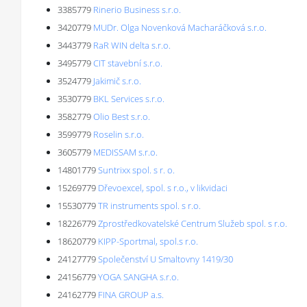
3385779
Rinerio Business s.r.o.
3420779
MUDr. Olga Novenková Macharáčková s.r.o.
3443779
RaR WIN delta s.r.o.
3495779
CIT stavební s.r.o.
3524779
Jakimič s.r.o.
3530779
BKL Services s.r.o.
3582779
Olio Best s.r.o.
3599779
Roselin s.r.o.
3605779
MEDISSAM s.r.o.
14801779
Suntrixx spol. s r. o.
15269779
Dřevoexcel, spol. s r.o., v likvidaci
15530779
TR instruments spol. s r.o.
18226779
Zprostředkovatelské Centrum Služeb spol. s r.o.
18620779
KIPP-Sportmal, spol.s r.o.
24127779
Společenství U Smaltovny 1419/30
24156779
YOGA SANGHA s.r.o.
24162779
FINA GROUP a.s.