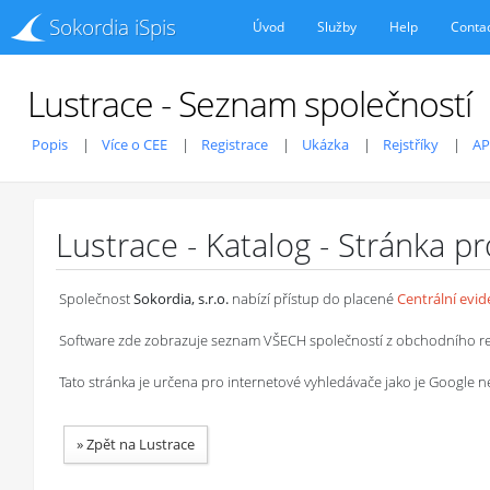
Sokordia iSpis
Úvod
Služby
Help
Conta
Lustrace - Seznam společností
Popis
Více o CEE
Registrace
Ukázka
Rejstříky
AP
Lustrace - Katalog - Stránka p
Společnost
Sokordia, s.r.o.
nabízí přístup do placené
Centrální evi
Software zde zobrazuje seznam VŠECH společností z obchodního rejstř
Tato stránka je určena pro internetové vyhledávače jako je Google
»
Zpět na Lustrace