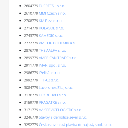
2604779
FUERTES I. s.r.o.
2610779
MMI Czech s.r.o.
2708779
KM Pizza s.r.o.
2714779
KOLASOL s.r.o.
2743779
KAMEDIC s.r.o.
2772779
VM TOP BOHEMIA a.s.
2876779
THEIAALFA s.r.o.
2899779
AMERICAN TRADE s.r.o.
2911779
IMARI spol. s r.o.
2986779
iPelikán s.r.o.
2992779
TTF-CZ s.r.o.
3084779
Laversines Zita, s.r.o.
3136779
LUKRETIVO s.r.o.
3159779
PRAGATRE s.r.o.
3171779
AA SERVICELOGISTIC s.r.o.
3246779
Stavby a demolice sever s.r.o.
3252779
Československá plavba dunajská, spol. s r.o.