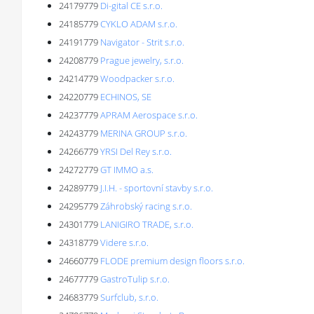
24179779
Di-gital CE s.r.o.
24185779
CYKLO ADAM s.r.o.
24191779
Navigator - Strit s.r.o.
24208779
Prague jewelry, s.r.o.
24214779
Woodpacker s.r.o.
24220779
ECHINOS, SE
24237779
APRAM Aerospace s.r.o.
24243779
MERINA GROUP s.r.o.
24266779
YRSI Del Rey s.r.o.
24272779
GT IMMO a.s.
24289779
J.I.H. - sportovní stavby s.r.o.
24295779
Záhrobský racing s.r.o.
24301779
LANIGIRO TRADE, s.r.o.
24318779
Videre s.r.o.
24660779
FLODE premium design floors s.r.o.
24677779
GastroTulip s.r.o.
24683779
Surfclub, s.r.o.