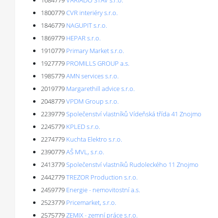
1684779
VARIADO STAV s.r.o.
1800779
CVR interiéry s.r.o.
1846779
NAGUPIT s.r.o.
1869779
HEPAR s.r.o.
1910779
Primary Market s.r.o.
1927779
PROMILLS GROUP a.s.
1985779
AMN services s.r.o.
2019779
Margarethill advice s.r.o.
2048779
VPDM Group s.r.o.
2239779
Společenství vlastníků Vídeňská třída 41 Znojmo
2245779
KPLED s.r.o.
2274779
Kuchta Elektro s.r.o.
2390779
AŠ MVL, s.r.o.
2413779
Společenství vlastníků Rudoleckého 11 Znojmo
2442779
TREZOR Production s.r.o.
2459779
Energie - nemovitostní a.s.
2523779
Pricemarket, s.r.o.
2575779
ZEMIX - zemní práce s.r.o.