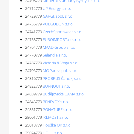
24706779
Moderni Standarty Byznysu s.r.o.
24712779
UP Energy, s.r.o.
24729779
GARGI, spol. s r.o.
24735779
VOLGODON s.r.o.
24741779
CzechSportswear s.r.o.
24758779
EUROIMPORT.cz s.r.o.
24764779
MAAD Group s.r.o.
24770779
Selandia s.r.o.
24787779
Victoria & Vega s.r.o.
24793779
MG Parts spol. s r.o.
24816779
PROBRUS Čančík, s.r.o.
24822779
BURNOUT s.r.o.
24839779
Budějovická GAMA s.r.o.
24845779
BENEVOX s.r.o.
24851779
PONATURE s.r.o.
25001779
JKLMOST s.r.o.
25018779
Houška OK s.r.o.
25024779
HOLLI s.r.o.