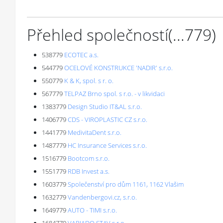
Přehled společností
(...
779
)
538779
ECOTEC a.s.
544779
OCELOVÉ KONSTRUKCE 'NADIR' s.r.o.
550779
K & K, spol. s r. o.
567779
TELPAZ Brno spol. s r.o. - v likvidaci
1383779
Design Studio IT&AL s.r.o.
1406779
CDS - VIROPLASTIC CZ s.r.o.
1441779
MedivitaDent s.r.o.
1487779
HC Insurance Services s.r.o.
1516779
Bootcom s.r.o.
1551779
RDB Invest a.s.
1603779
Společenství pro dům 1161, 1162 Vlašim
1632779
Vandenbergovi.cz, s.r.o.
1649779
AUTO - TIMI s.r.o.