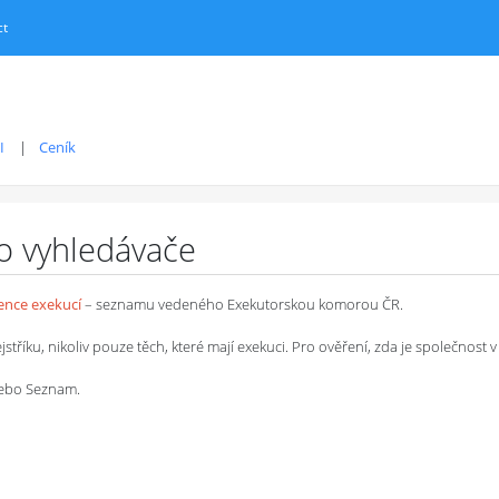
ct
I
Ceník
ro vyhledávače
dence exekucí
– seznamu vedeného Exekutorskou komorou ČR.
íku, nikoliv pouze těch, které mají exekuci. Pro ověření, zda je společnost v 
 nebo Seznam.