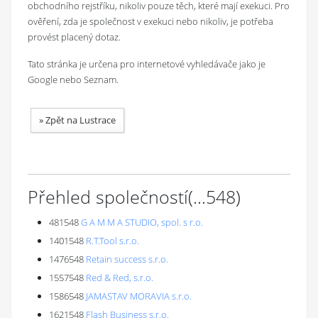
obchodního rejstříku, nikoliv pouze těch, které mají exekuci. Pro
ověření, zda je společnost v exekuci nebo nikoliv, je potřeba
provést placený dotaz.
Tato stránka je určena pro internetové vyhledávače jako je
Google nebo Seznam.
»
Zpět na Lustrace
Přehled společností
(...
548
)
481548
G A M M A STUDIO, spol. s r.o.
1401548
R.T.Tool s.r.o.
1476548
Retain success s.r.o.
1557548
Red & Red, s.r.o.
1586548
JAMASTAV MORAVIA s.r.o.
1621548
Flash Business s.r.o.