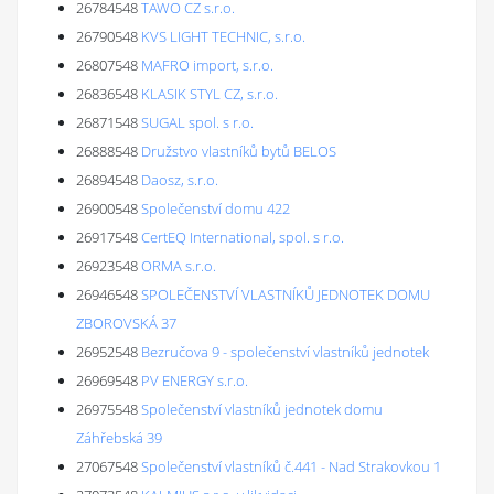
26784548
TAWO CZ s.r.o.
26790548
KVS LIGHT TECHNIC, s.r.o.
26807548
MAFRO import, s.r.o.
26836548
KLASIK STYL CZ, s.r.o.
26871548
SUGAL spol. s r.o.
26888548
Družstvo vlastníků bytů BELOS
26894548
Daosz, s.r.o.
26900548
Společenství domu 422
26917548
CertEQ International, spol. s r.o.
26923548
ORMA s.r.o.
26946548
SPOLEČENSTVÍ VLASTNÍKŮ JEDNOTEK DOMU
ZBOROVSKÁ 37
26952548
Bezručova 9 - společenství vlastníků jednotek
26969548
PV ENERGY s.r.o.
26975548
Společenství vlastníků jednotek domu
Záhřebská 39
27067548
Společenství vlastníků č.441 - Nad Strakovkou 1