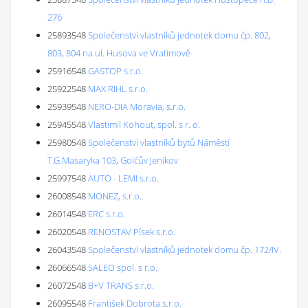
276
25893548
Společenství vlastníků jednotek domu čp. 802,
803, 804 na ul. Husova ve Vratimově
25916548
GASTOP s.r.o.
25922548
MAX RIHL s.r.o.
25939548
NERO-DIA Moravia, s.r.o.
25945548
Vlastimil Kohout, spol. s r. o.
25980548
Společenství vlastníků bytů Náměstí
T.G.Masaryka 103, Golčův Jeníkov
25997548
AUTO - LEMI s.r.o.
26008548
MONEZ, s.r.o.
26014548
ERC s.r.o.
26020548
RENOSTAV Písek s.r.o.
26043548
Společenství vlastníků jednotek domu čp. 172/IV.
26066548
SALEO spol. s r.o.
26072548
B+V TRANS s.r.o.
26095548
František Dobrota s.r.o.