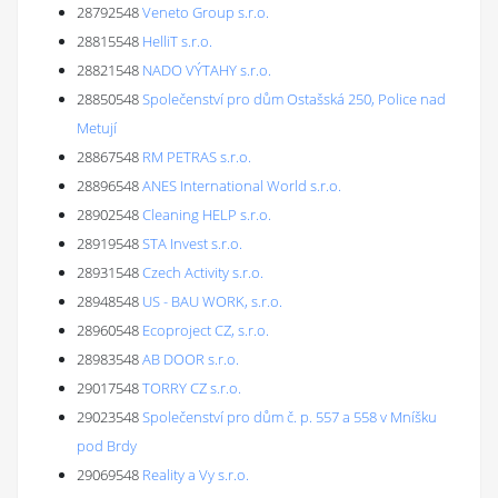
28792548
Veneto Group s.r.o.
28815548
HelliT s.r.o.
28821548
NADO VÝTAHY s.r.o.
28850548
Společenství pro dům Ostašská 250, Police nad
Metují
28867548
RM PETRAS s.r.o.
28896548
ANES International World s.r.o.
28902548
Cleaning HELP s.r.o.
28919548
STA Invest s.r.o.
28931548
Czech Activity s.r.o.
28948548
US - BAU WORK, s.r.o.
28960548
Ecoproject CZ, s.r.o.
28983548
AB DOOR s.r.o.
29017548
TORRY CZ s.r.o.
29023548
Společenství pro dům č. p. 557 a 558 v Mníšku
pod Brdy
29069548
Reality a Vy s.r.o.