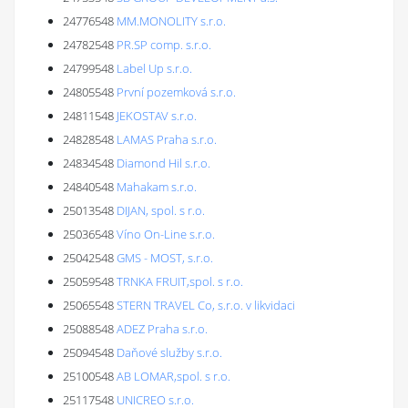
24776548
MM.MONOLITY s.r.o.
24782548
PR.SP comp. s.r.o.
24799548
Label Up s.r.o.
24805548
První pozemková s.r.o.
24811548
JEKOSTAV s.r.o.
24828548
LAMAS Praha s.r.o.
24834548
Diamond Hil s.r.o.
24840548
Mahakam s.r.o.
25013548
DIJAN, spol. s r.o.
25036548
Víno On-Line s.r.o.
25042548
GMS - MOST, s.r.o.
25059548
TRNKA FRUIT,spol. s r.o.
25065548
STERN TRAVEL Co, s.r.o. v likvidaci
25088548
ADEZ Praha s.r.o.
25094548
Daňové služby s.r.o.
25100548
AB LOMAR,spol. s r.o.
25117548
UNICREO s.r.o.