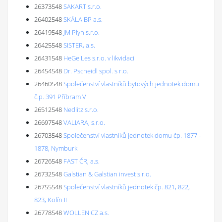
26373548
SAKART s.r.o.
26402548
SKÁLA BP a.s.
26419548
JM Plyn s.r.o.
26425548
SISTER, a.s.
26431548
HeGe Les s.r.o. v likvidaci
26454548
Dr. Pscheidl spol. s r.o.
26460548
Společenství vlastníků bytových jednotek domu
č.p. 391 Příbram V
26512548
Nedlitz s.r.o.
26697548
VALIARA, s.r.o.
26703548
Společenství vlastníků jednotek domu čp. 1877 -
1878, Nymburk
26726548
FAST ČR, a.s.
26732548
Galstian & Galstian invest s.r.o.
26755548
Společenství vlastníků jednotek čp. 821, 822,
823, Kolín II
26778548
WOLLEN CZ a.s.