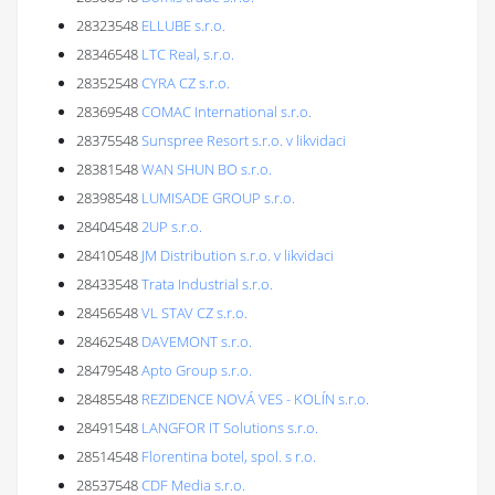
28323548
ELLUBE s.r.o.
28346548
LTC Real, s.r.o.
28352548
CYRA CZ s.r.o.
28369548
COMAC International s.r.o.
28375548
Sunspree Resort s.r.o. v likvidaci
28381548
WAN SHUN BO s.r.o.
28398548
LUMISADE GROUP s.r.o.
28404548
2UP s.r.o.
28410548
JM Distribution s.r.o. v likvidaci
28433548
Trata Industrial s.r.o.
28456548
VL STAV CZ s.r.o.
28462548
DAVEMONT s.r.o.
28479548
Apto Group s.r.o.
28485548
REZIDENCE NOVÁ VES - KOLÍN s.r.o.
28491548
LANGFOR IT Solutions s.r.o.
28514548
Florentina botel, spol. s r.o.
28537548
CDF Media s.r.o.