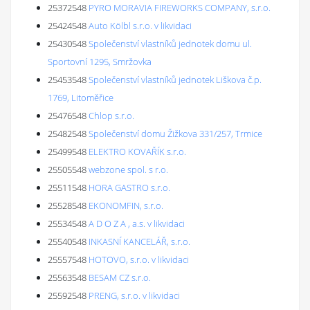
25372548
PYRO MORAVIA FIREWORKS COMPANY, s.r.o.
25424548
Auto Kölbl s.r.o. v likvidaci
25430548
Společenství vlastníků jednotek domu ul.
Sportovní 1295, Smržovka
25453548
Společenství vlastníků jednotek Liškova č.p.
1769, Litoměřice
25476548
Chlop s.r.o.
25482548
Společenství domu Žižkova 331/257, Trmice
25499548
ELEKTRO KOVAŘÍK s.r.o.
25505548
webzone spol. s r.o.
25511548
HORA GASTRO s.r.o.
25528548
EKONOMFIN, s.r.o.
25534548
A D O Z A , a.s. v likvidaci
25540548
INKASNÍ KANCELÁŘ, s.r.o.
25557548
HOTOVO, s.r.o. v likvidaci
25563548
BESAM CZ s.r.o.
25592548
PRENG, s.r.o. v likvidaci