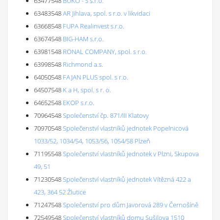
63477548
BUKO - S s.r.o.
63483548
AR Jihlava, spol. s r.o. v likvidaci
63668548
FUPA Realinvest s.r.o.
63674548
BIG-HAM s.r.o.
63981548
RONAL COMPANY, spol. s r.o.
63998548
Richmond a.s.
64050548
FAJAN PLUS spol. s r.o.
64507548
K a H, spol. s r. o.
64652548
EKOP s.r.o.
70964548
Společenství čp. 871/III Klatovy
70970548
Společenství vlastníků jednotek Popelnicová
1033/52, 1034/54, 1053/56, 1054/58 Plzeň
71195548
Společenství vlastníků jednotek v Plzni, Skupova
49, 51
71230548
Společenství vlastníků jednotek Vítězná 422 a
423, 364 52 Žlutice
71247548
Společenství pro dům Javorová 289 v Černošíně
72549548
Společenství vlastníků domu Sušilova 1510