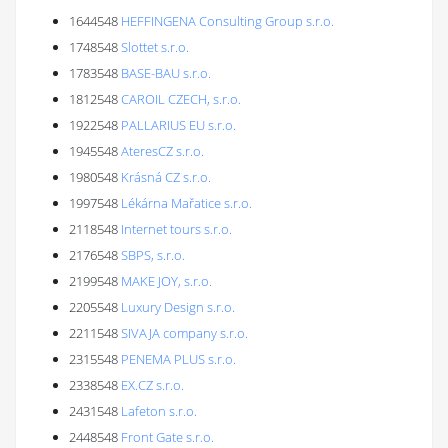
1644548
HEFFINGENA Consulting Group s.r.o.
1748548
Slottet s.r.o.
1783548
BASE-BAU s.r.o.
1812548
CAROIL CZECH, s.r.o.
1922548
PALLARIUS EU s.r.o.
1945548
AteresCZ s.r.o.
1980548
Krásná CZ s.r.o.
1997548
Lékárna Mařatice s.r.o.
2118548
Internet tours s.r.o.
2176548
SBPS, s.r.o.
2199548
MAKE JOY, s.r.o.
2205548
Luxury Design s.r.o.
2211548
SIVAJA company s.r.o.
2315548
PENEMA PLUS s.r.o.
2338548
EX.CZ s.r.o.
2431548
Lafeton s.r.o.
2448548
Front Gate s.r.o.