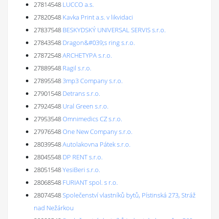
27814548
LUCCO a.s.
27820548
Kavka Print a.s. v likvidaci
27837548
BESKYDSKÝ UNIVERSAL SERVIS s.r.o.
27843548
Dragon&#039;s ring s.r.o.
27872548
ARCHETYPA s.r.o.
27889548
Ragil s.r.o.
27895548
3mp3 Company s.r.o.
27901548
Detrans s.r.o.
27924548
Ural Green s.r.o.
27953548
Omnimedics CZ s.r.o.
27976548
One New Company s.r.o.
28039548
Autolakovna Pátek s.r.o.
28045548
DP RENT s.r.o.
28051548
YesiBeri s.r.o.
28068548
FURIANT spol. s r.o.
28074548
Společenství vlastníků bytů, Pístinská 273, Stráž
nad Nežárkou