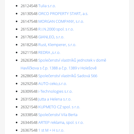
26124548
Tulia s.r.o.
26130548
ORCO PROPERTY START, a.s.
26147548
MORGAN COMPANY, s.r.o.
26153548
R.I.N.2000 spol. s r.o.
26176548
GIANLEO, s.r.o.
26182548
Rust, Klemperer, s.r.o.
26211548
REDRA ,s.r.o.
26263548
Společenství vlastníků jednotek v domě
Havlíčkova s č.p. 1388 a č.p. 1389 v Holešově
26286548
Společenství vlastníků Sadová 566
26292548
AUTO-ceko,s.r.o.
26309548
i-Technologies s.r.o.
26315548
Jutta a Helena s.r.o.
26321548
KUPMETO CZ spol. s r.o.
26338548
Společenství Vila Berta
26344548
ARTEP reklama, spol. s r.o.
26367548
1 st M + H s.r.o.