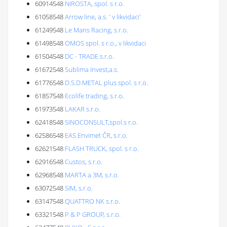
60914548
NIROSTA, spol. s r.o.
61058548
Arrow line, a.s. ' v likvidaci'
61249548
Le Mans Racing, s.r.o.
61498548
OMOS spol. s r.o., v likvidaci
61504548
DC - TRADE s.r.o.
61672548
Sublima Invest,a.s.
61776548
D.S.D.METAL plus spol. s r.o.
61857548
Ecolife trading, s.r.o.
61973548
LAKAR s.r.o.
62418548
SINOCONSULT,spol.s r.o.
62586548
EAS Envimet ČR, s.r.o.
62621548
FLASH TRUCK, spol. s r.o.
62916548
Custos, s.r.o.
62968548
MARTA a 3M, s.r.o.
63072548
SIM, s.r.o.
63147548
QUATTRO NK s.r.o.
63321548
P & P GROUP, s.r.o.