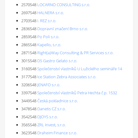
2570548
LOCARNO CONSULTING s.r.o.
2697548
HALNERA s.r.o.
2703548
I. REZ s.r.o.
2836548
Dopravní značení Brno s.r.o.
2859548
Po Poli s.r.o.
2865548
Kapello, s.r.o.
2871548
Right(a)Way Consulting & PR Services s.r.o.
3015548
DS Gastro Gelato s.r.o.
3160548
Společenství vlastníků U Lužického semináře 14
3177548
Ice Station Zebra Associates s.r.o.
3206548
JENAFO s.r.o.
3397548
Společenství vlastníků Petra Hechta č.p. 1532
3449548
Česká pokladnice s.r.o.
3478548
Danetis CZ s.r.o.
3542548
DJOYS s.r.o.
3565548
ZRL Invest, s.r.o.
3623548
Draheim Finance s.r.o.