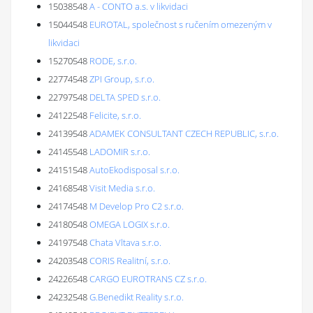
15038548
A - CONTO a.s. v likvidaci
15044548
EUROTAL, společnost s ručením omezeným v
likvidaci
15270548
RODE, s.r.o.
22774548
ZPI Group, s.r.o.
22797548
DELTA SPED s.r.o.
24122548
Felicite, s.r.o.
24139548
ADAMEK CONSULTANT CZECH REPUBLIC, s.r.o.
24145548
LADOMIR s.r.o.
24151548
AutoEkodisposal s.r.o.
24168548
Visit Media s.r.o.
24174548
M Develop Pro C2 s.r.o.
24180548
OMEGA LOGIX s.r.o.
24197548
Chata Vltava s.r.o.
24203548
CORIS Realitní, s.r.o.
24226548
CARGO EUROTRANS CZ s.r.o.
24232548
G.Benedikt Reality s.r.o.