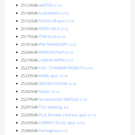
25123548
HARTOS s.r.o.
25146548
AustriaWein s.r.o.
25152548
TEHOS VB spol. s r.o.
25169548
PROFI HELP s.r.o.
25175548
ČPM KLAS s.r.o.
25181548
IPM TRANSPORT s.r.o.
25204548
MARČAN Plzeň s.r.o.
25210548
LIGNUM IMPEX s.r.o.
25227548
FHK - STAVEBNÍ PROJEKTY s.r.o.
25233548
RAIMI, spol. s r.o.
25256548
DEKOM SYSTEM, s.r.o.
25262548
TaxSys, s.r.o.
25279548
Správa budov Náchod, s.r.o.
25291548
Thor Holding, a.s.
25320548
PILA, Brodek u Konice, spol. s r.o.
25343548
CORRECT PLUS, spol. s r.o.
25366548
Carmagnus s.r.o.