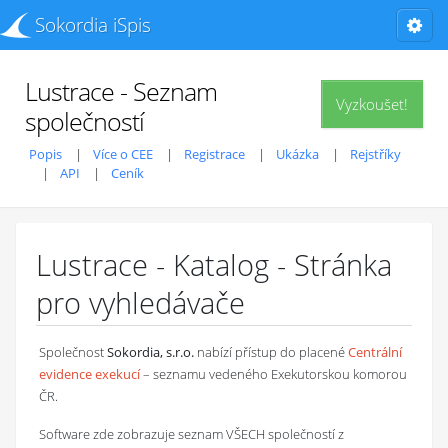
Sokordia iSpis
Lustrace - Seznam
Vyzkoušet!
společností
Popis
Více o CEE
Registrace
Ukázka
Rejstříky
API
Ceník
Lustrace - Katalog - Stránka
pro vyhledávače
Společnost
Sokordia, s.r.o.
nabízí přístup do placené
Centrální
evidence exekucí
– seznamu vedeného Exekutorskou komorou
ČR.
Software zde zobrazuje seznam VŠECH společností z