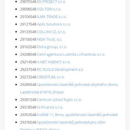
29075548
BS PROJECT s.r.o.
29098548
VOLTORI s.r.o.
29104548
ILMA TRADE s.r.o.
29127548
Aplis Solutions s.r.o.
29133548
COLLINI CZ, s.r.o.
29156548
MDA Trust, a.s.
29162548
Elvíra group, s.r.o.
29208548
Celní agentura Ludmila Linhartová, s.r.o.
29214548
A.NET AGENCY s.r.o.
29237548
RC NUSLE Development a.s.
29272548
CREDITUM, s.r.o.
29289548
Společenství vlastníků jednotek obytného domu
Lazebnická 619/19, Jihlava
29301548
Centrum zdraví Kyjov s.r.o.
29318548
N-Finance s.r.o.
29353548
Koliště 11, Brno, společenství vlastníků jednotek
29376548
Společenství vlastníků jednotek pro dům
Demlova 3583/3, Jihlava