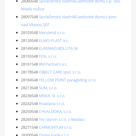
28080548
Společenství vlastníků jednotek domu č.p. 560,
Mladá Vožice
28097548
Společenství vlastníků jednotek domu Lipno
nad Vltavou 507
28103548
Merulend s.r.o.
28126548
ELMO-PLAST a.s.
28149548
EUREMAD BOLLITA SE
28155548
FESL s.r.o.
28161548
BM Partners a.s.
28178548
OBJECT CARE spol. s r.o.
28184548
YELLOW POINT paragliding s.r.o.
28213548
SUM, s.r.o.
28236548
MISKA. St. s.r.o.
28242548
Rivadavia s.r.o.
28259548
CHVALDOKA, s.r.o.
28265548
Tec-Styron s.r.o. v likvidaci
28271548
CARMUNTUM s.r.o.
28300548
Domis trade s.r.o.