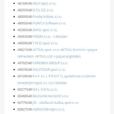
48168548
HELP spol. s r.o.
48203548
G.T.S. CZ, s.r.o.
48909548
Prodej ložisek, s.r.o.
48950548
POINT.X Software s.r.o.
49285548
ZAPO, spol. s r.o.
49453548
FINEZA s.r.o. - v likvidaci
49609548
T W O, spol. s r.o.
49621548
ACTIVA, spol. s r.o. AKTIVA, G.m.b.H. v jazyce
německém. AKTIVA, Ltd. v jazyce anglickém.
49702548
VAREMIKA GROUP s.r.o.
49974548
SOLOTOUR spol. s r.o.
60109548
R A F A L L P R O F I L společnost s ručením
omezeným (spol. s r. o.) v likvidaci
60277548
N E L S O N, s.r.o.
60468548
Ekonomik Horizont s.r.o.
60775548
J.R. - zásilková služba, spol.s r.o.
60827548
AGROCON Kájov s.r.o.