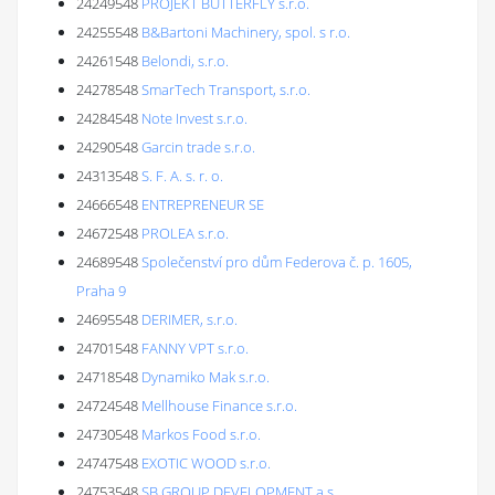
24249548
PROJEKT BUTTERFLY s.r.o.
24255548
B&Bartoni Machinery, spol. s r.o.
24261548
Belondi, s.r.o.
24278548
SmarTech Transport, s.r.o.
24284548
Note Invest s.r.o.
24290548
Garcin trade s.r.o.
24313548
S. F. A. s. r. o.
24666548
ENTREPRENEUR SE
24672548
PROLEA s.r.o.
24689548
Společenství pro dům Federova č. p. 1605,
Praha 9
24695548
DERIMER, s.r.o.
24701548
FANNY VPT s.r.o.
24718548
Dynamiko Mak s.r.o.
24724548
Mellhouse Finance s.r.o.
24730548
Markos Food s.r.o.
24747548
EXOTIC WOOD s.r.o.
24753548
SB GROUP DEVELOPMENT a.s.