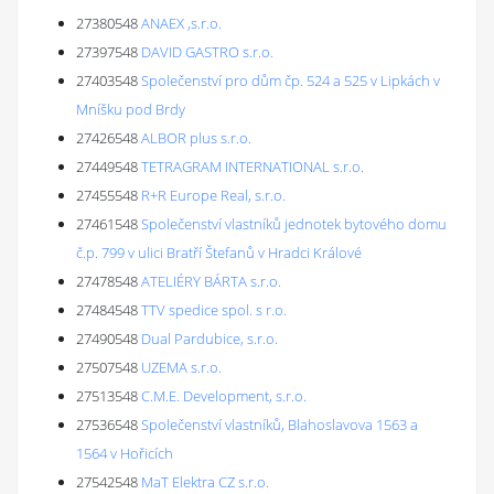
27380548
ANAEX ,s.r.o.
27397548
DAVID GASTRO s.r.o.
27403548
Společenství pro dům čp. 524 a 525 v Lipkách v
Mníšku pod Brdy
27426548
ALBOR plus s.r.o.
27449548
TETRAGRAM INTERNATIONAL s.r.o.
27455548
R+R Europe Real, s.r.o.
27461548
Společenství vlastníků jednotek bytového domu
č.p. 799 v ulici Bratří Štefanů v Hradci Králové
27478548
ATELIÉRY BÁRTA s.r.o.
27484548
TTV spedice spol. s r.o.
27490548
Dual Pardubice, s.r.o.
27507548
UZEMA s.r.o.
27513548
C.M.E. Development, s.r.o.
27536548
Společenství vlastníků, Blahoslavova 1563 a
1564 v Hořicích
27542548
MaT Elektra CZ s.r.o.