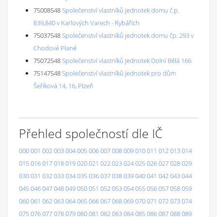
75008548
Společenství vlastníků jednotek domu č.p.
839,840 v Karlových Varech - Rybářích
75037548
Společenství vlastníků jednotek domu čp. 293 v
Chodové Plané
75072548
Společenství vlastníků jednotek Dolní Bělá 166
75147548
Společenství vlastníků jednotek pro dům
Šeříková 14, 16, Plzeň
Přehled společností dle IČ
000
001
002
003
004
005
006
007
008
009
010
011
012
013
014
015
016
017
018
019
020
021
022
023
024
025
026
027
028
029
030
031
032
033
034
035
036
037
038
039
040
041
042
043
044
045
046
047
048
049
050
051
052
053
054
055
056
057
058
059
060
061
062
063
064
065
066
067
068
069
070
071
072
073
074
075
076
077
078
079
080
081
082
083
084
085
086
087
088
089