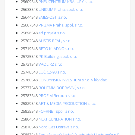
25609548
PNEUCENTRUM KRALUPY s.r.o.
25638548
UNICUM Praha, spol. s r.o.
25644548
EMES-OST, s.r.o.
25667548
PRIZMA Praha, spol. s r.o.
25696548
ad projekt s.r.o.
25702548
AUSTIS-REAL, s.r.o.
25719548
RETO KLADNO s.r.o.
25725548
PK Building, spol. s r.o.
25731548
VAOLIRZ s.r.o.
25748548
LUČ CZ-98 s.r.o.
25760548
LONDÝNSKÁ INVESTIČNÍ s.r.o. v likvidaci
25777548
BOHEMIA DOPRAVNÍ, s.r.o.
25783548
PROFIM Beroun s.r.o.
25829548
ART & MEDIA PRODUCTION s.r.o.
25835548
FOFRNET spol. s r.o.
25864548
NEXT GENERATION s.r.o.
25870548
Nord Gas Ostrava s.r.o.
25887548
Společenství vlastníků jednotek Hustopeče n.B.