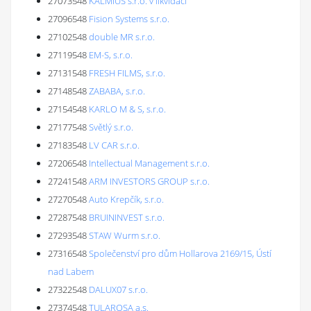
27073548
KALMIUS s.r.o. v likvidaci
27096548
Fision Systems s.r.o.
27102548
double MR s.r.o.
27119548
EM-S, s.r.o.
27131548
FRESH FILMS, s.r.o.
27148548
ZABABA, s.r.o.
27154548
KARLO M & S, s.r.o.
27177548
Světlý s.r.o.
27183548
LV CAR s.r.o.
27206548
Intellectual Management s.r.o.
27241548
ARM INVESTORS GROUP s.r.o.
27270548
Auto Krepčík, s.r.o.
27287548
BRUININVEST s.r.o.
27293548
STAW Wurm s.r.o.
27316548
Společenství pro dům Hollarova 2169/15, Ústí
nad Labem
27322548
DALUX07 s.r.o.
27374548
TULAROSA a.s.