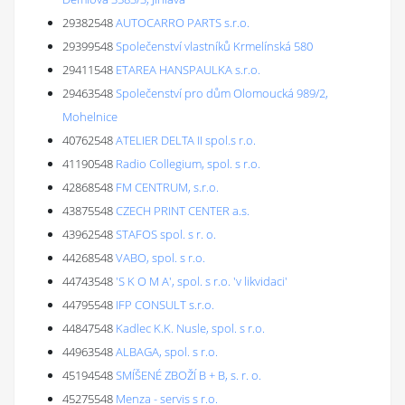
29382548
AUTOCARRO PARTS s.r.o.
29399548
Společenství vlastníků Krmelínská 580
29411548
ETAREA HANSPAULKA s.r.o.
29463548
Společenství pro dům Olomoucká 989/2,
Mohelnice
40762548
ATELIER DELTA II spol.s r.o.
41190548
Radio Collegium, spol. s r.o.
42868548
FM CENTRUM, s.r.o.
43875548
CZECH PRINT CENTER a.s.
43962548
STAFOS spol. s r. o.
44268548
VABO, spol. s r.o.
44743548
'S K O M A', spol. s r.o. 'v likvidaci'
44795548
IFP CONSULT s.r.o.
44847548
Kadlec K.K. Nusle, spol. s r.o.
44963548
ALBAGA, spol. s r.o.
45194548
SMÍŠENÉ ZBOŽÍ B + B, s. r. o.
45275548
Menza - servis s r.o.