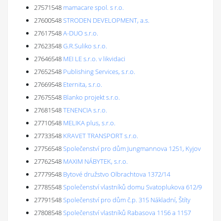
27571548
mamacare spol. s r.o.
27600548
STRODEN DEVELOPMENT, a.s.
27617548
A-DUO s.r.o.
27623548
G.R.Suliko s.r.o.
27646548
MEI LE s.r.o. v likvidaci
27652548
Publishing Services, s.r.o.
27669548
Eternita, s.r.o.
27675548
Blanko projekt s.r.o.
27681548
TENENCIA s.r.o.
27710548
MELIKA plus, s.r.o.
27733548
KRAVET TRANSPORT s.r.o.
27756548
Společenství pro dům Jungmannova 1251, Kyjov
27762548
MAXIM NÁBYTEK, s.r.o.
27779548
Bytové družstvo Olbrachtova 1372/14
27785548
Společenství vlastníků domu Svatoplukova 612/9
27791548
Společenství pro dům č.p. 315 Nákladní, Štíty
27808548
Společenství vlastníků Rabasova 1156 a 1157