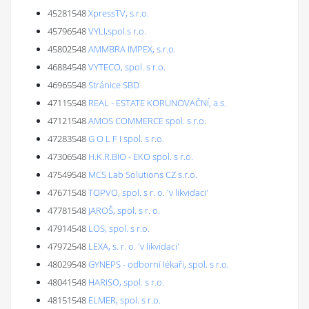
45281548
XpressTV, s.r.o.
45796548
VYLI,spol.s r.o.
45802548
AMMBRA IMPEX, s.r.o.
46884548
VYTECO, spol. s r.o.
46965548
Stránice SBD
47115548
REAL - ESTATE KORUNOVAČNÍ, a.s.
47121548
AMOS COMMERCE spol. s r.o.
47283548
G O L F I spol. s r.o.
47306548
H.K.R.BIO - EKO spol. s r.o.
47549548
MCS Lab Solutions CZ s.r.o.
47671548
TOPVO, spol. s r. o. 'v likvidaci'
47781548
JAROŠ, spol. s r. o.
47914548
LOS, spol. s r.o.
47972548
LEXA, s. r. o. 'v likvidaci'
48029548
GYNEPS - odborní lékaři, spol. s r.o.
48041548
HARISO, spol. s r.o.
48151548
ELMER, spol. s r.o.