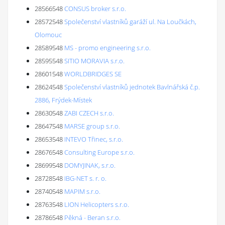
28566548
CONSUS broker s.r.o.
28572548
Společenství vlastníků garáží ul. Na Loučkách,
Olomouc
28589548
MS - promo engineering s.r.o.
28595548
SITIO MORAVIA s.r.o.
28601548
WORLDBRIDGES SE
28624548
Společenství vlastníků jednotek Bavlnářská č.p.
2886, Frýdek-Místek
28630548
ZABI CZECH s.r.o.
28647548
MARSE group s.r.o.
28653548
INTEVO Třinec, s.r.o.
28676548
Consulting Europe s.r.o.
28699548
DOMYJINAK, s.r.o.
28728548
IBG-NET s. r. o.
28740548
MAPIM s.r.o.
28763548
LION Helicopters s.r.o.
28786548
Pěkná - Beran s.r.o.