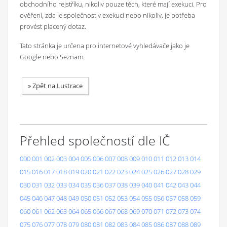
obchodního rejstříku, nikoliv pouze těch, které mají exekuci. Pro
ověření, zda je společnost v exekuci nebo nikoliv, je potřeba
provést placený dotaz.
Tato stránka je určena pro internetové vyhledávače jako je
Google nebo Seznam.
»
Zpět na Lustrace
Přehled společností dle IČ
000
001
002
003
004
005
006
007
008
009
010
011
012
013
014
015
016
017
018
019
020
021
022
023
024
025
026
027
028
029
030
031
032
033
034
035
036
037
038
039
040
041
042
043
044
045
046
047
048
049
050
051
052
053
054
055
056
057
058
059
060
061
062
063
064
065
066
067
068
069
070
071
072
073
074
075
076
077
078
079
080
081
082
083
084
085
086
087
088
089