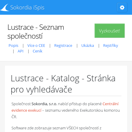
Sokordia iSpis
Lustrace - Seznam
Vyzkoušet!
společností
Popis
Více o CEE
Registrace
Ukázka
Rejstříky
API
Ceník
Lustrace - Katalog - Stránka
pro vyhledávače
Společnost
Sokordia, s.r.o.
nabízí přístup do placené
Centrální
evidence exekucí
– seznamu vedeného Exekutorskou komorou
ČR.
Software zde zobrazuje seznam VŠECH společností z